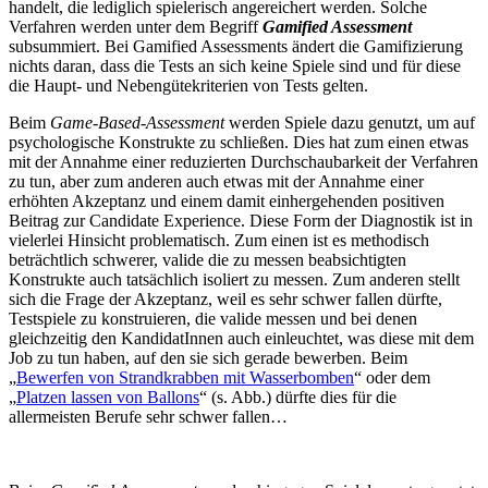
handelt, die lediglich spielerisch angereichert werden. Solche
Verfahren werden unter dem Begriff
Gamified Assessment
subsummiert. Bei Gamified Assessments ändert die Gamifizierung
nichts daran, dass die Tests an sich keine Spiele sind und für diese
die Haupt- und Nebengütekriterien von Tests gelten.
Beim
Game-Based-Assessment
werden Spiele dazu genutzt, um auf
psychologische Konstrukte zu schließen. Dies hat zum einen etwas
mit der Annahme einer reduzierten Durchschaubarkeit der Verfahren
zu tun, aber zum anderen auch etwas mit der Annahme einer
erhöhten Akzeptanz und einem damit einhergehenden positiven
Beitrag zur Candidate Experience. Diese Form der Diagnostik ist in
vielerlei Hinsicht problematisch. Zum einen ist es methodisch
beträchtlich schwerer, valide die zu messen beabsichtigten
Konstrukte auch tatsächlich isoliert zu messen. Zum anderen stellt
sich die Frage der Akzeptanz, weil es sehr schwer fallen dürfte,
Testspiele zu konstruieren, die valide messen und bei denen
gleichzeitig den KandidatInnen auch einleuchtet, was diese mit dem
Job zu tun haben, auf den sie sich gerade bewerben. Beim
„
Bewerfen von Strandkrabben mit Wasserbomben
“ oder dem
„
Platzen lassen von Ballons
“ (s. Abb.) dürfte dies für die
allermeisten Berufe sehr schwer fallen…