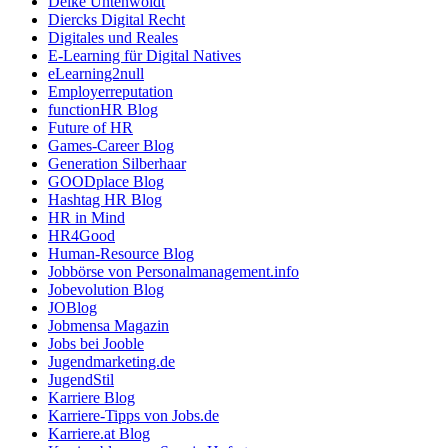
Deike Uhtenwoldt
Diercks Digital Recht
Digitales und Reales
E-Learning für Digital Natives
eLearning2null
Employerreputation
functionHR Blog
Future of HR
Games-Career Blog
Generation Silberhaar
GOODplace Blog
Hashtag HR Blog
HR in Mind
HR4Good
Human-Resource Blog
Jobbörse von Personalmanagement.info
Jobevolution Blog
JOBlog
Jobmensa Magazin
Jobs bei Jooble
Jugendmarketing.de
JugendStil
Karriere Blog
Karriere-Tipps von Jobs.de
Karriere.at Blog