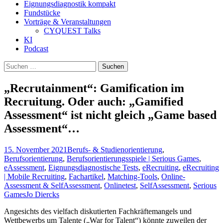
Eignungsdiagnostik kompakt
Fundstücke
Vorträge & Veranstaltungen
CYQUEST Talks
KI
Podcast
Suchen
nach:
„Recrutainment“: Gamification im
Recruitung. Oder auch: „Gamified
Assessment“ ist nicht gleich „Game based
Assessment“…
15. November 2021
Berufs- & Studienorientierung
,
Berufsorientierung
,
Berufsorientierungsspiele | Serious Games
,
eAssessment
,
Eignungsdiagnostische Tests
,
eRecruiting
,
eRecruiting
| Mobile Recruiting
,
Fachartikel
,
Matching-Tools
,
Online-
Assessment & SelfAssessment
,
Onlinetest
,
SelfAssessment
,
Serious
Games
Jo Diercks
Angesichts des vielfach diskutierten Fachkräftemangels und
Wettbewerbs um Talente („War for Talent“) könnte zuweilen der