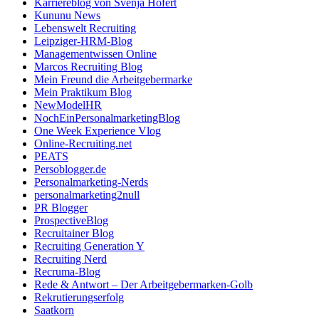
Karriereblog von Svenja Hofert
Kununu News
Lebenswelt Recruiting
Leipziger-HRM-Blog
Managementwissen Online
Marcos Recruiting Blog
Mein Freund die Arbeitgebermarke
Mein Praktikum Blog
NewModelHR
NochEinPersonalmarketingBlog
One Week Experience Vlog
Online-Recruiting.net
PEATS
Persoblogger.de
Personalmarketing-Nerds
personalmarketing2null
PR Blogger
ProspectiveBlog
Recruitainer Blog
Recruiting Generation Y
Recruiting Nerd
Recruma-Blog
Rede & Antwort – Der Arbeitgebermarken-Golb
Rekrutierungserfolg
Saatkorn