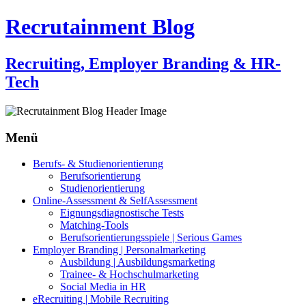
Recrutainment Blog
Recruiting, Employer Branding & HR-
Tech
Menü
Zum
Berufs- & Studienorientierung
Inhalt
Berufsorientierung
springen
Studienorientierung
Online-Assessment & SelfAssessment
Eignungsdiagnostische Tests
Matching-Tools
Berufsorientierungsspiele | Serious Games
Employer Branding | Personalmarketing
Ausbildung | Ausbildungsmarketing
Trainee- & Hochschulmarketing
Social Media in HR
eRecruiting | Mobile Recruiting