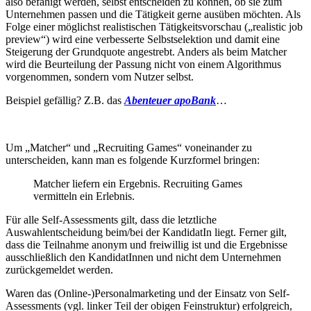
also befähigt werden, selbst entscheiden zu können, ob sie zum
Unternehmen passen und die Tätigkeit gerne ausüben möchten. Als
Folge einer möglichst realistischen Tätigkeitsvorschau („realistic job
preview“) wird eine verbesserte Selbstselektion und damit eine
Steigerung der Grundquote angestrebt. Anders als beim Matcher
wird die Beurteilung der Passung nicht von einem Algorithmus
vorgenommen, sondern vom Nutzer selbst.
Beispiel gefällig? Z.B. das
Abenteuer apoBank
…
Um „Matcher“ und „Recruiting Games“ voneinander zu
unterscheiden, kann man es folgende Kurzformel bringen:
Matcher liefern ein Ergebnis. Recruiting Games
vermitteln ein Erlebnis.
Für alle Self-Assessments gilt, dass die letztliche
Auswahlentscheidung beim/bei der KandidatIn liegt. Ferner gilt,
dass die Teilnahme anonym und freiwillig ist und die Ergebnisse
ausschließlich den KandidatInnen und nicht dem Unternehmen
zurückgemeldet werden.
Waren das (Online-)Personalmarketing und der Einsatz von Self-
Assessments (vgl. linker Teil der obigen Feinstruktur) erfolgreich,