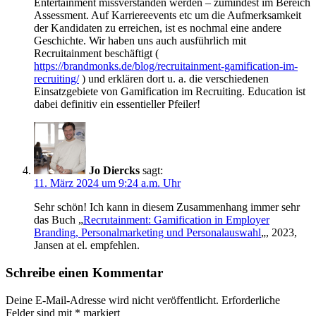
Entertainment missverstanden werden – zumindest im Bereich
Assessment. Auf Karriereevents etc um die Aufmerksamkeit
der Kandidaten zu erreichen, ist es nochmal eine andere
Geschichte. Wir haben uns auch ausführlich mit
Recruitainment beschäftigt (
https://brandmonks.de/blog/recruitainment-gamification-im-
recruiting/
) und erklären dort u. a. die verschiedenen
Einsatzgebiete von Gamification im Recruiting. Education ist
dabei definitiv ein essentieller Pfeiler!
Jo Diercks
sagt:
11. März 2024 um 9:24 a.m. Uhr
Sehr schön! Ich kann in diesem Zusammenhang immer sehr
das Buch „
Recrutainment: Gamification in Employer
Branding, Personalmarketing und Personalauswahl
„, 2023,
Jansen at el. empfehlen.
Schreibe einen Kommentar
Deine E-Mail-Adresse wird nicht veröffentlicht.
Erforderliche
Felder sind mit
*
markiert