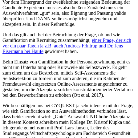
Vor dem Hintergrund der zweifelsohne steigenden Bedeutung der
Candidate Experience muss es also heißen: Zunächst muss ein
Auswahlverfahren „gut“ sein, also Eignung und Passung valide
überprüfen. Und DANN sollte es möglichst angenehm und
akzeptiert sein. In dieser Reihenfolge.
Und das gilt auch bei der Betrachtung der Frage, ob und wie
Gamification mit Recruiting zusammenhängt,
einer Frage, der sich
vor ein paar Tagen ja z.B. auch Andreas Frintrup und Dr. Jens
Eisermann bei Haufe
gewidmet haben.
Beim Einsatz von Gamification in der Personalgewinnung geht es
nicht um Unterhaltung oder Kurzweile als Selbstzweck. Es geht
zum einen um das Bestreben, mittels Self-Assessments die
Selbstselektion zu fördern und zum anderen, die im Rahmen der
Fremdauswahl eingesetzten Online-Assessments angenehmer zu
gestalten, um die Akzeptanz solcher konstruktorientierter Verfahren
bei den BewerberInnen zu erhöhen (Ott et al. 2017).
Wir beschäftigen uns bei CYQUEST ja sehr intensiv mit der Frage,
wie sich Gamification so mit Auswahlmethoden verbinden lässt,
dass beides erreicht wird: „Gute“ Auswahl UND hohe Akzeptanz.
In diesem Kontext schreiben mein Kollege Dr. Kristof Kupka und
ich gerade gemeinsam mit Prof. Lars Jansen, Leiter des
Studiengangs Wirtschaftspsychologie am Fachbereich Gesundheit