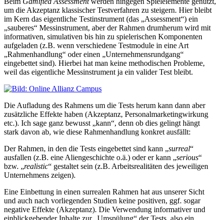
Beim
Gamified Assessment
werden hingegen Spielelemente genutzt,
um die Akzeptanz klassischer Testverfahren zu steigern. Hier bleibt
im Kern das eigentliche Testinstrument (das „Assessment“) ein
„sauberes“ Messinstrument, aber der Rahmen drumherum wird mit
informativen, simulativen bis hin zu spielerischen Komponenten
aufgeladen (z.B. wenn verschiedene Testmodule in eine Art
„Rahmenhandlung“ oder einen „Unternehmensrundgang“
eingebettet sind). Hierbei hat man keine methodischen Probleme,
weil das eigentliche Messinstrument ja ein valider Test bleibt.
Die Aufladung des Rahmens um die Tests herum kann dann aber
zusätzliche Effekte haben (Akzeptanz, Personalmarketingwirkung
etc.). Ich sage ganz bewusst „kann“, denn ob dies gelingt hängt
stark davon ab, wie diese Rahmenhandlung konkret ausfällt:
Der Rahmen, in den die Tests eingebettet sind kann „
surreal
“
ausfallen (z.B. eine Aliengeschichte o.ä.) oder er kann „
serious
“
bzw. „
realistic
“ gestaltet sein (z.B. Arbeitsrealitäten des jeweiligen
Unternehmens zeigen).
Eine Einbettung in einen surrealen Rahmen hat aus unserer Sicht
und auch nach vorliegenden Studien keine positiven, ggf. sogar
negative Effekte (Akzeptanz). Die Verwendung informativer und
einblickgebender Inhalte zur „Umspülung“ der Tests, also ein