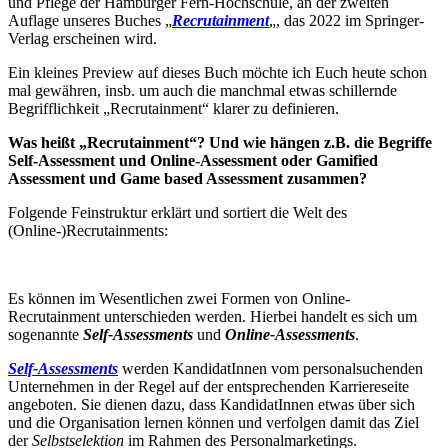
und Pflege der Hamburger Fern-Hochschule, an der zweiten
Auflage unseres Buches „
Recrutainment
„, das 2022 im Springer-
Verlag erscheinen wird.
Ein kleines Preview auf dieses Buch möchte ich Euch heute schon
mal gewähren, insb. um auch die manchmal etwas schillernde
Begrifflichkeit „Recrutainment“ klarer zu definieren.
Was heißt „Recrutainment“? Und wie hängen z.B. die Begriffe
Self-Assessment und Online-Assessment oder Gamified
Assessment und Game based Assessment zusammen?
Folgende Feinstruktur erklärt und sortiert die Welt des
(Online-)Recrutainments:
Es können im Wesentlichen zwei Formen von Online-
Recrutainment unterschieden werden. Hierbei handelt es sich um
sogenannte
Self-Assessments
und
Online-Assessments
.
Self-Assessments
werden KandidatInnen vom personalsuchenden
Unternehmen in der Regel auf der entsprechenden Karriereseite
angeboten. Sie dienen dazu, dass KandidatInnen etwas über sich
und die Organisation lernen können und verfolgen damit das Ziel
der
Selbstselektion
im Rahmen des Personalmarketings.