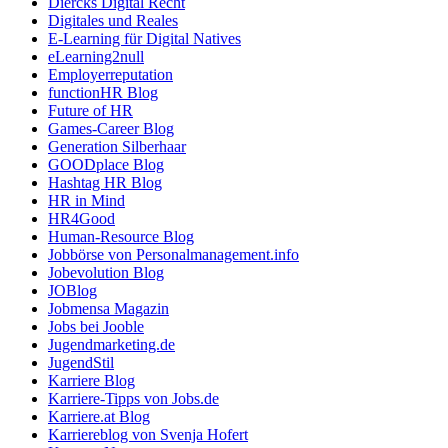
Diercks Digital Recht
Digitales und Reales
E-Learning für Digital Natives
eLearning2null
Employerreputation
functionHR Blog
Future of HR
Games-Career Blog
Generation Silberhaar
GOODplace Blog
Hashtag HR Blog
HR in Mind
HR4Good
Human-Resource Blog
Jobbörse von Personalmanagement.info
Jobevolution Blog
JOBlog
Jobmensa Magazin
Jobs bei Jooble
Jugendmarketing.de
JugendStil
Karriere Blog
Karriere-Tipps von Jobs.de
Karriere.at Blog
Karriereblog von Svenja Hofert