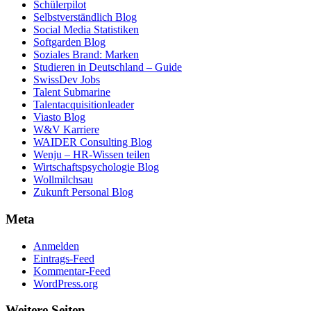
Schülerpilot
Selbstverständlich Blog
Social Media Statistiken
Softgarden Blog
Soziales Brand: Marken
Studieren in Deutschland – Guide
SwissDev Jobs
Talent Submarine
Talentacquisitionleader
Viasto Blog
W&V Karriere
WAIDER Consulting Blog
Wenju – HR-Wissen teilen
Wirtschaftspsychologie Blog
Wollmilchsau
Zukunft Personal Blog
Meta
Anmelden
Eintrags-Feed
Kommentar-Feed
WordPress.org
Weitere Seiten