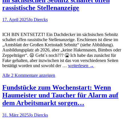
UK
erhält
rassistische Stellenanzeige
Schadensersatz
wg.
17. April 2025
Jo Diercks
Darth
Vader-
Vergleich
ICH BIN ENTSETZT! Ein Dachdecker im sächsischen Sebnitz
schaltet offen rassistische Stellenanzeige. Erschienen ist diese im
„Amtsblatt der Großen Kreisstadt Sebnitz“ (siehe Abbildung).
Ausbildungsplatz ab 2026, aber „keine Hakennasen, Bimbos oder
Zeppelträger“. 😦 Geht´s noch??? 🤮 Ich habe das zunächst für
Fake gehalten, aber inzwischen ist das von verschiedenen Seiten
Ein
bestätigt worden und sowohl der …
weiterlesen
→
Fundstück
Alle 2 Kommentare anzeigen
zum
K*tzen:
Dachdecker
Fundstücke zum Wochenstart: Wenn
im
Haumeister und Taucher für Alarm auf
sächsischen
Sebnitz
dem Arbeitsmarkt sorgen…
schaltet
offen
31. März 2025
Jo Diercks
rassistische
Stellenanzeige