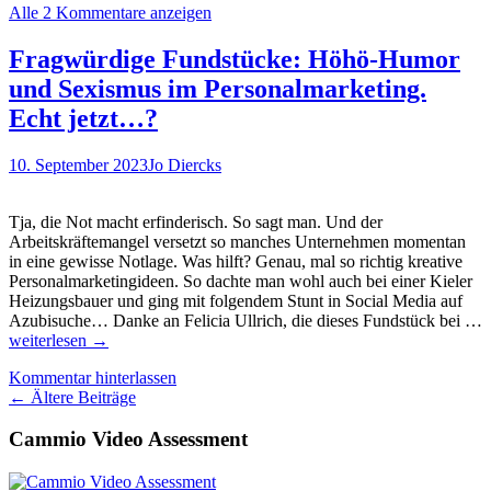
Alle 2 Kommentare anzeigen
Stellenanzeige
als
Selbsttest
Fragwürdige Fundstücke: Höhö-Humor
fungiert:
und Sexismus im Personalmarketing.
Das
historische
Echt jetzt…?
Fundstück
zum
10. September 2023
Jo Diercks
Wochenende
Tja, die Not macht erfinderisch. So sagt man. Und der
Arbeitskräftemangel versetzt so manches Unternehmen momentan
in eine gewisse Notlage. Was hilft? Genau, mal so richtig kreative
Personalmarketingideen. So dachte man wohl auch bei einer Kieler
Heizungsbauer und ging mit folgendem Stunt in Social Media auf
Azubisuche… Danke an Felicia Ullrich, die dieses Fundstück bei …
Fragwürdige
weiterlesen
→
Fundstücke:
Kommentar hinterlassen
Höhö-
Beitragsnavigation
←
Ältere Beiträge
Humor
und
Cammio Video Assessment
Sexismus
im
Personalmarketing.