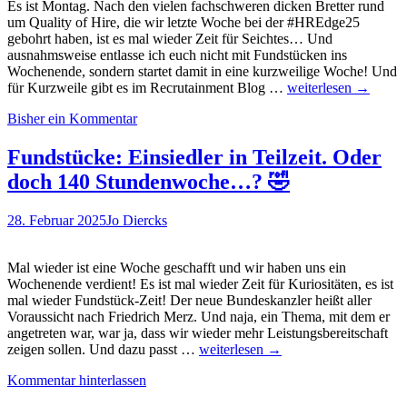
Es ist Montag. Nach den vielen fachschweren dicken Bretter rund
um Quality of Hire, die wir letzte Woche bei der #HREdge25
gebohrt haben, ist es mal wieder Zeit für Seichtes… Und
ausnahmsweise entlasse ich euch nicht mit Fundstücken ins
Wochenende, sondern startet damit in eine kurzweilige Woche! Und
Fundstücke
für Kurzweile gibt es im Recrutainment Blog …
weiterlesen
→
zum
Bisher ein Kommentar
Wochenstart:
Wenn
Haumeister
Fundstücke: Einsiedler in Teilzeit. Oder
und
doch 140 Stundenwoche…? 🤣
Taucher
für
Alarm
28. Februar 2025
Jo Diercks
auf
dem
Arbeitsmarkt
Mal wieder ist eine Woche geschafft und wir haben uns ein
sorgen…
Wochenende verdient! Es ist mal wieder Zeit für Kuriositäten, es ist
mal wieder Fundstück-Zeit! Der neue Bundeskanzler heißt aller
Voraussicht nach Friedrich Merz. Und naja, ein Thema, mit dem er
angetreten war, war ja, dass wir wieder mehr Leistungsbereitschaft
Fundstücke:
zeigen sollen. Und dazu passt …
weiterlesen
→
Einsiedler
Kommentar hinterlassen
in
Teilzeit.