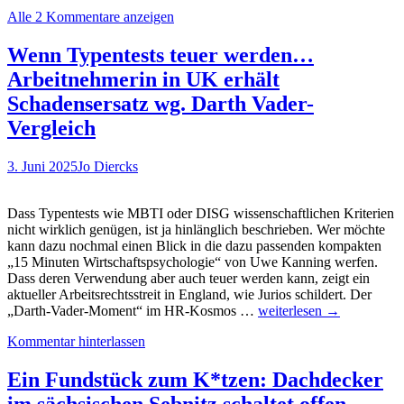
Wochensta
Alle 2 Kommentare anzeigen
Merz-
Effekt?
Jetzt
Wenn Typentests teuer werden…
gilt
Arbeitnehmerin in UK erhält
die
40
Schadensersatz wg. Darth Vader-
Tage-
Vergleich
Woche!
Dafür
braucht
3. Juni 2025
Jo Diercks
man
Anpacker
und
Dass Typentests wie MBTI oder DISG wissenschaftlichen Kriterien
Hochstap
nicht wirklich genügen, ist ja hinlänglich beschrieben. Wer möchte
kann dazu nochmal einen Blick in die dazu passenden kompakten
„15 Minuten Wirtschaftspsychologie“ von Uwe Kanning werfen.
Dass deren Verwendung aber auch teuer werden kann, zeigt ein
aktueller Arbeitsrechtsstreit in England, wie Jurios schildert. Der
Wenn
„Darth-Vader-Moment“ im HR-Kosmos …
weiterlesen
→
Typentests
Kommentar hinterlassen
teuer
werden…
Arbeitnehmerin
Ein Fundstück zum K*tzen: Dachdecker
in
im sächsischen Sebnitz schaltet offen