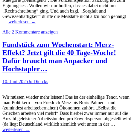
Kategorie „belustigend“. Die Polizeiinspektion Salzburg lud zum
Eignungstest. Wollen wir nur hoffen, dass es dabei nicht um
„Rechtschreibung“ ging. Und auch bzgl. „Sorgfalt und
Gewissenhaftigkeit“ dürfte die Messlatte nicht allzu hoch gehängt
Ja
…
weiterlesen
→
ja,
Alle 2 Kommentare anzeigen
die
Eignung…
Oder
Fundstück zum Wochenstart: Merz-
heißt
Effekt? Jetzt gilt die 40 Tage-Woche!
es
„Ein
Dafür braucht man Anpacker und
Gnu“,
Hochstapler…
oder
„Eigunu“?
Naja,
10. Juni 2025
Jo Diercks
seht
selbst.
Ein
Wir müssen wieder mehr leisten! Das ist der einhellige Tenor, wenn
lustiges
man Politikern – von Friedrich Merz bis Boris Palmer – und
Fundstück
(zumindest arbeitgebernahen) Ökonomen zuhört. „Selbst die
von
Griechen arbeiten viel mehr!“ Dass hierbei zwar immer nur auf die
der
Anzahl geleisteter Arbeitsstunden pro Erwerbsperson abgestellt wird
Fundstüc
Polizei
(da liegt Deutschland wirklich ziemlich weit unten in der …
zum
Salzburg…
weiterlesen
→