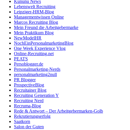
Kununu News
Lebenswelt Recruiting
Leipziger-HRM-Blog
Managementwissen Online
Marcos Recruiting Blog
Mein Freund die Arbeitgebermarke
Mein Praktikum Blog
NewModelHR
NochEinPersonalmarketingBlog
One Week Experience Vlog
Online-Recruiting.net
PEATS
Persoblogger.de
Personalmarketing-Nerds
personalmarketing2null
PR Blogger
ProspectiveBlog
Recruitainer Blog
Recruiting Generation Y
Recruiting Nerd
Recruma-Blog
Rede & Antwort – Der Arbeitgebermarken-Golb
Rekrutierungserfolg
Saatkorn
Salon der Guten