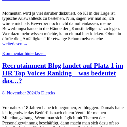
sein…
Momentan wird ja viel darüber diskutiert, ob KI in der Lage ist,
typische Auswahltests zu bestehen. Nun, sagen wir mal so, ich
würde mich als Bewerber noch nicht darauf einlassen, meine
Bewerbungschance in die Hände der „Kunstintelligenz“ zu legen.
Wer dazu mehr wissen möchte, kann einmal hier klicken. Ohnehin
Skurriles
dürfte die „Anfälligkeit“ für etwaige Schummelversuche …
Fundstück
weiterlesen
→
Buche
Kommentar hinterlassen
„Experten
mit
massiven
Recrutainment Blog landet auf Platz 1 im
Autismusw
HR Top Voices Ranking – was bedeutet
um
für
das…?
dich
den
8. November 2024
Jo Diercks
Auswahlte
zu
bestehen
Vor nahezu 18 Jahren habe ich begonnen, zu bloggen. Damals hatte
ich irgendwie das Bedürfnis nach einem Ventil für meinen
Mitteilungsdrang. Wenn man sich täglich mit Themen der
Personalgewinnung beschäftigt, dann macht man sich dazu oft so