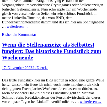
Bewerbers…
hier im Recrutainment Blog, meist ging es dabei in der
Vergangenheit um verschiedene Cryptogames oder Stellenanzeigen
britischer Geheimdienste. Nun schwappte mir am Wochenende
gleich von verschiedenen Seiten ein sehr schönes Fundstück in
meine LinkedIn-Timeline, das vom BND, dem
Bundesnachrichtendienst stammt und das ich hier am Sonntagabend
Fundstück
…
weiterlesen
→
zum
Bisher ein Kommentar
Wochenstart:
Terroristen
gesucht
Wenn die Stellenanzeige als Selbsttest
(m/w/d)
fungiert: Das historische Fundstück zum
Wochenende
17. November 2023
Jo Diercks
Das letzte Fundstück hier im Blog ist nun ja schon eine ganze Weile
her… Umso mehr freue ich mich, euch heute mit einem wirklich
richtig guten Exemplar ins Wochenende entlassen zu dürfen. 🙏
Mein besonderer Dank für dieses Fundstück geht an Matthias
Schmidt-Stein, Redaktionsleiter der Personalwirtschaft, der dieses
Wenn
vor ein paar Tagen bei LinkedIn veröffentlichte. …
weiterlesen
→
die