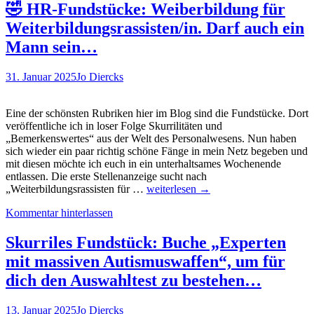
Oder
🤣 HR-Fundstücke: Weiberbildung für
doch
Weiterbildungsrassisten/in. Darf auch ein
140
Stundenwoche…?
Mann sein…
🤣
31. Januar 2025
Jo Diercks
Eine der schönsten Rubriken hier im Blog sind die Fundstücke. Dort
veröffentliche ich in loser Folge Skurrilitäten und
„Bemerkenswertes“ aus der Welt des Personalwesens. Nun haben
sich wieder ein paar richtig schöne Fänge in mein Netz begeben und
mit diesen möchte ich euch in ein unterhaltsames Wochenende
entlassen. Die erste Stellenanzeige sucht nach
🤣
„Weiterbildungsrassisten für …
weiterlesen
→
HR-
Kommentar hinterlassen
Fundstücke:
Weiberbildung
für
Skurriles Fundstück: Buche „Experten
Weiterbildungsrassisten/in.
mit massiven Autismuswaffen“, um für
Darf
auch
dich den Auswahltest zu bestehen…
ein
Mann
13. Januar 2025
Jo Diercks