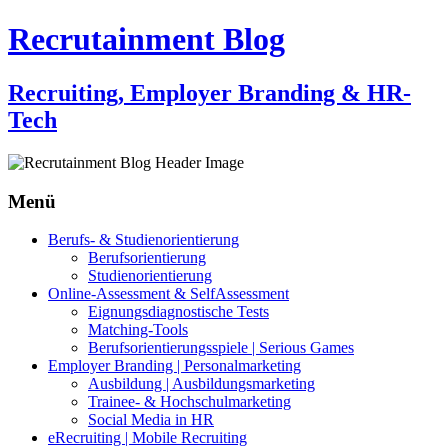
Recrutainment Blog
Recruiting, Employer Branding & HR-
Tech
Menü
Zum
Berufs- & Studienorientierung
Inhalt
Berufsorientierung
springen
Studienorientierung
Online-Assessment & SelfAssessment
Eignungsdiagnostische Tests
Matching-Tools
Berufsorientierungsspiele | Serious Games
Employer Branding | Personalmarketing
Ausbildung | Ausbildungsmarketing
Trainee- & Hochschulmarketing
Social Media in HR
eRecruiting | Mobile Recruiting