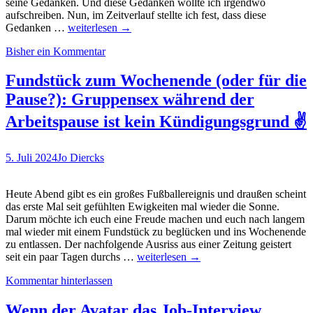
seine Gedanken. Und diese Gedanken wollte ich irgendwo
aufschreiben. Nun, im Zeitverlauf stellte ich fest, dass diese
Recrutainment
Gedanken …
weiterlesen
→
Blog
Bisher ein Kommentar
landet
auf
Platz
Fundstück zum Wochenende (oder für die
1
Pause?): Gruppensex während der
im
HR
Arbeitspause ist kein Kündigungsgrund ✌
Top
Voices
Ranking
5. Juli 2024
Jo Diercks
–
was
bedeutet
Heute Abend gibt es ein großes Fußballereignis und draußen scheint
das…?
das erste Mal seit gefühlten Ewigkeiten mal wieder die Sonne.
Darum möchte ich euch eine Freude machen und euch nach langem
mal wieder mit einem Fundstück zu beglücken und ins Wochenende
zu entlassen. Der nachfolgende Ausriss aus einer Zeitung geistert
Fundstück
seit ein paar Tagen durchs …
weiterlesen
→
zum
Kommentar hinterlassen
Wochenende
(oder
für
Wenn der Avatar das Job-Interview