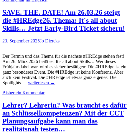
voraus:
So
erleichtert
SAVE. THE. DATE! Am 26.03.26 steigt
EWE
die #HREdge26. Thema: It´s all about
per
Ausbildungsmatcher
Skills… Jetzt Early-Bird Ticket sichern!
jungen
Talenten
23. September 2025
Jo Diercks
den
Berufseinstieg!
Der Termin und das Thema für die nächste #HREdge stehen fest!
Am 26. März 2026 heißt es: It s all about Skills… Wer dieses
Frühjahr dabei war, wird es sicher bestätigen: Die #HREdge ist ein
ganz besonderes Event. Die #HREdge ist keine Konferenz. Aber
auch kein Festival. Die #HREdge ist etwas ganz eigenes: Die
SAVE.
Spotlights …
weiterlesen
→
THE.
Bisher ein Kommentar
DATE!
Am
26.03.26
Lehrer? Lehrerin? Was braucht es dafür
steigt
an Schlüsselkompetenzen? Mit der CCT
die
#HREdge26.
Planungsaufgabe kann man das
Thema:
realitätsnah testen…
It