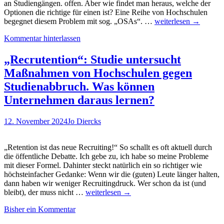
an Studiengängen. offen. Aber wie findet man heraus, welche der
Optionen die richtige für einen ist? Eine Reihe von Hochschulen
Online-
begegnet diesem Problem mit sog. „OSAs“. …
weiterlesen
→
Studienorientierung
Kommentar hinterlassen
für
Technische
Gebäudeausrüstung
„Recrutention“: Studie untersucht
mit
Maßnahmen von Hochschulen gegen
Digitaler
Infrastruktur
Studienabbruch. Was können
an
Unternehmen daraus lernen?
der
HafenCity
Universität
12. November 2024
Jo Diercks
Hamburg
(HCU)
„Retention ist das neue Recruiting!“ So schallt es oft aktuell durch
die öffentliche Debatte. Ich gebe zu, ich habe so meine Probleme
mit dieser Formel. Dahinter steckt natürlich ein so richtiger wie
höchsteinfacher Gedanke: Wenn wir die (guten) Leute länger halten,
dann haben wir weniger Recruitingdruck. Wer schon da ist (und
„Recrutention“:
bleibt), der muss nicht …
weiterlesen
→
Studie
Bisher ein Kommentar
untersucht
Maßnahmen