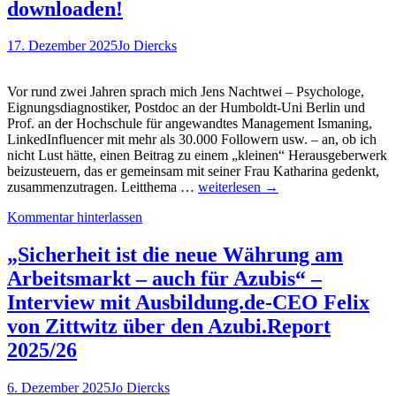
downloaden!
Assessm
der
HTW
17. Dezember 2025
Jo Diercks
Berlin
bei
der
Vor rund zwei Jahren sprach mich Jens Nachtwei – Psychologe,
Karriere
Eignungsdiagnostiker, Postdoc an der Humboldt-Uni Berlin und
unterstü
Prof. an der Hochschule für angewandtes Management Ismaning,
LinkedInfluencer mit mehr als 30.000 Followern usw. – an, ob ich
nicht Lust hätte, einen Beitrag zu einem „kleinen“ Herausgeberwerk
beizusteuern, das er gemeinsam mit seiner Frau Katharina gedenkt,
DAS
zusammenzutragen. Leitthema …
weiterlesen
→
eBook
Kommentar hinterlassen
zur
Orientierung
in
„Sicherheit ist die neue Währung am
der
Arbeitsmarkt – auch für Azubis“ –
Arbeitswelt.
Darin:
Interview mit Ausbildung.de-CEO Felix
155
von Zittwitz über den Azubi.Report
Expertenmeinungen!
Jetzt
2025/26
kostenlos
downloaden!
6. Dezember 2025
Jo Diercks