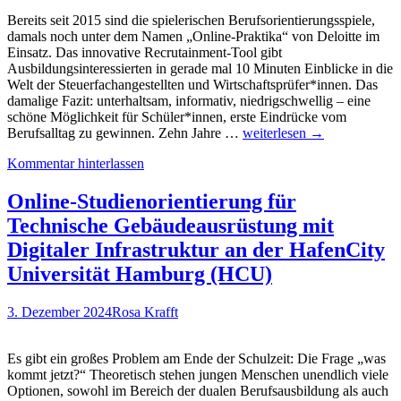
realitätsnah
Bereits seit 2015 sind die spielerischen Berufsorientierungsspiele,
testen…
damals noch unter dem Namen „Online-Praktika“ von Deloitte im
Einsatz. Das innovative Recrutainment-Tool gibt
Ausbildungsinteressierten in gerade mal 10 Minuten Einblicke in die
Welt der Steuerfachangestellten und Wirtschaftsprüfer*innen. Das
damalige Fazit: unterhaltsam, informativ, niedrigschwellig – eine
schöne Möglichkeit für Schüler*innen, erste Eindrücke vom
Jobsimulator
Berufsalltag zu gewinnen. Zehn Jahre …
weiterlesen
→
bei
Kommentar hinterlassen
Deloitte:
Berufsorientierungsspiele
für
Online-Studienorientierung für
Wirtschaftsprüfer
Technische Gebäudeausrüstung mit
und
Steuerfachangestellte
Digitaler Infrastruktur an der HafenCity
jetzt
Universität Hamburg (HCU)
in
neuem
Glanz
3. Dezember 2024
Rosa Krafft
und
mit
frischem
Es gibt ein großes Problem am Ende der Schulzeit: Die Frage „was
Content
kommt jetzt?“ Theoretisch stehen jungen Menschen unendlich viele
Optionen, sowohl im Bereich der dualen Berufsausbildung als auch