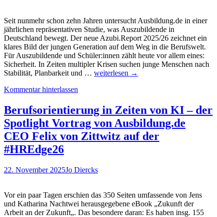
Seit nunmehr schon zehn Jahren untersucht Ausbildung.de in einer
jährlichen repräsentativen Studie, was Auszubildende in
Deutschland bewegt. Der neue Azubi.Report 2025/26 zeichnet ein
klares Bild der jungen Generation auf dem Weg in die Berufswelt.
Für Auszubildende und Schüler:innen zählt heute vor allem eines:
Sicherheit. In Zeiten multipler Krisen suchen junge Menschen nach
„Sicherheit
Stabilität, Planbarkeit und …
weiterlesen
→
ist
Kommentar hinterlassen
die
neue
Währung
Berufsorientierung in Zeiten von KI – der
am
Spotlight Vortrag von Ausbildung.de
Arbeitsmarkt
–
CEO Felix von Zittwitz auf der
auch
#HREdge26
für
Azubis“
–
22. November 2025
Jo Diercks
Interview
mit
Ausbildung.de-
Vor ein paar Tagen erschien das 350 Seiten umfassende von Jens
CEO
und Katharina Nachtwei herausgegebene eBook „Zukunft der
Felix
Arbeit an der Zukunft„. Das besondere daran: Es haben insg. 155