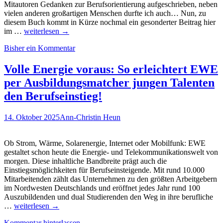
von
Mitautoren Gedanken zur Berufsorientierung aufgeschrieben, neben
Zittwitz
vielen anderen großartigen Menschen durfte ich auch… Nun, zu
über
diesem Buch kommt in Kürze nochmal ein gesonderter Beitrag hier
Berufsorientierung
den
im …
weiterlesen
→
in
Azubi.Report
Bisher ein Kommentar
Zeiten
2025/26
von
KI
Volle Energie voraus: So erleichtert EWE
–
per Ausbildungsmatcher jungen Talenten
der
Spotlight
den Berufseinstieg!
Vortrag
von
14. Oktober 2025
Ann-Christin Heun
Ausbildung.de
CEO
Felix
Ob Strom, Wärme, Solarenergie, Internet oder Mobilfunk: EWE
von
gestaltet schon heute die Energie- und Telekommunikationswelt von
Zittwitz
morgen. Diese inhaltliche Bandbreite prägt auch die
auf
Einstiegsmöglichkeiten für Berufseinsteigende. Mit rund 10.000
der
Mitarbeitenden zählt das Unternehmen zu den größten Arbeitgebern
#HREdge26
im Nordwesten Deutschlands und eröffnet jedes Jahr rund 100
Auszubildenden und dual Studierenden den Weg in ihre berufliche
Volle
…
weiterlesen
→
Energie
Kommentar hinterlassen