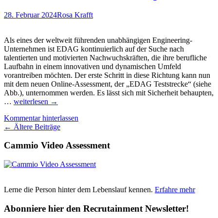
Azubis
und
28. Februar 2024
Rosa Krafft
warum
ist
Berufsorientierung
Als eines der weltweit führenden unabhängigen Engineering-
so
Unternehmen ist EDAG kontinuierlich auf der Suche nach
wichtig?
talentierten und motivierten Nachwuchskräften, die ihre berufliche
Antworten
Laufbahn in einem innovativen und dynamischen Umfeld
von
vorantreiben möchten. Der erste Schritt in diese Richtung kann nun
Felicia
mit dem neuen Online-Assessment, der „EDAG Teststrecke“ (siehe
Ullrich,
Abb.), unternommen werden. Es lässt sich mit Sicherheit behaupten,
Mit
Herausgeberin
…
weiterlesen
→
dem
der
Kommentar hinterlassen
Online-
Studie
Beitragsnavigation
←
Ältere Beiträge
Assessment
Azubi-
„EDAG
Recruiting
Cammio Video Assessment
Teststrecke“
Trends
auf
der
Überholspur
Lerne die Person hinter dem Lebenslauf kennen.
Erfahre mehr
Abonniere hier den Recrutainment Newsletter!