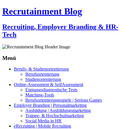
Recrutainment Blog
Recruiting, Employer Branding & HR-
Tech
Menü
Zum
Berufs- & Studienorientierung
Inhalt
Berufsorientierung
springen
Studienorientierung
Online-Assessment & SelfAssessment
Eignungsdiagnostische Tests
Matching-Tools
Berufsorientierungsspiele | Serious Games
Employer Branding | Personalmarketing
Ausbildung | Ausbildungsmarketing
Trainee- & Hochschulmarketing
Social Media in HR
eRecruiting | Mobile Recruiting