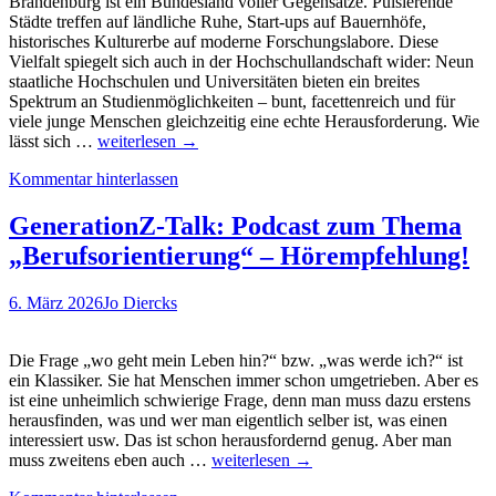
Brandenburg ist ein Bundesland voller Gegensätze. Pulsierende
Städte treffen auf ländliche Ruhe, Start-ups auf Bauernhöfe,
historisches Kulturerbe auf moderne Forschungslabore. Diese
Vielfalt spiegelt sich auch in der Hochschullandschaft wider: Neun
staatliche Hochschulen und Universitäten bieten ein breites
Spektrum an Studienmöglichkeiten – bunt, facettenreich und für
viele junge Menschen gleichzeitig eine echte Herausforderung. Wie
Studienwahl
lässt sich …
weiterlesen
→
im
Kommentar hinterlassen
Bundesland
der
Gegensätze:
GenerationZ-Talk: Podcast zum Thema
Der
„Berufsorientierung“ – Hörempfehlung!
Brandenburger
Interessentest
navigiert
6. März 2026
Jo Diercks
in
die
passende
Die Frage „wo geht mein Leben hin?“ bzw. „was werde ich?“ ist
Richtung
ein Klassiker. Sie hat Menschen immer schon umgetrieben. Aber es
ist eine unheimlich schwierige Frage, denn man muss dazu erstens
herausfinden, was und wer man eigentlich selber ist, was einen
interessiert usw. Das ist schon herausfordernd genug. Aber man
GenerationZ-
muss zweitens eben auch …
weiterlesen
→
Talk: