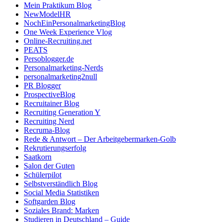
Mein Praktikum Blog
NewModelHR
NochEinPersonalmarketingBlog
One Week Experience Vlog
Online-Recruiting.net
PEATS
Persoblogger.de
Personalmarketing-Nerds
personalmarketing2null
PR Blogger
ProspectiveBlog
Recruitainer Blog
Recruiting Generation Y
Recruiting Nerd
Recruma-Blog
Rede & Antwort – Der Arbeitgebermarken-Golb
Rekrutierungserfolg
Saatkorn
Salon der Guten
Schülerpilot
Selbstverständlich Blog
Social Media Statistiken
Softgarden Blog
Soziales Brand: Marken
Studieren in Deutschland – Guide