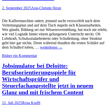
´s
all
2. September 2025
Ann-Christin Heun
about
Skills…
Jetzt
Die Kaffeemaschine rattert, jemand sucht verzweifelt nach dem
Early-
Vertretungsplan und auf dem Tisch stapeln sich Klassenarbeiten.
Bird
Wer glaubt, Bildung sei nur Wissensvermittlung, hat noch nie erlebt,
Ticket
wie viel Logistik hinter einem gelungenen Unterricht steckt. Ob
sichern!
Lehrkraft, Schulsozialarbeiterin oder Schulleitung, ohne Struktur
geht hier gar nichts. Denn während draußen die ersten Schüler auf
Lehrer?
dem Schulhof toben, …
weiterlesen
→
Lehrerin?
Bisher ein Kommentar
Was
braucht
es
Jobsimulator bei Deloitte:
dafür
Berufsorientierungsspiele für
an
Schlüsselkompetenzen?
Wirtschaftsprüfer und
Mit
Steuerfachangestellte jetzt in neuem
der
CCT
Glanz und mit frischem Content
Planungsaufgabe
kann
21. Juli 2025
Rosa Krafft
man
das