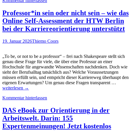
Kommentar hinterlassen
Podcast
zum
Thema
Professor*in sein oder nicht sein – wie das
„Berufsorientierung“
Online Self-Assessment der HTW Berlin
–
Hörempfehlung!
bei der Karriereorientierung unterstützt
19. Januar 2026
Thiemo Coors
„To be, or not to be a professor“ – frei nach Shakespeare stellt sich
genau diese Frage für viele, die über eine Professur an einer
Hochschule für angewandte Wissenschaften nachdenken. Doch wie
sieht der Berufsalltag tatsächlich aus? Welche Voraussetzungen
müssen erfüllt sein, und entspricht dieser Karriereweg überhaupt den
Profess
eigenen Erwartungen? Um genau diese Fragen transparent …
sein
weiterlesen
→
oder
Kommentar hinterlassen
nicht
sein
–
DAS eBook zur Orientierung in der
wie
Arbeitswelt. Darin: 155
das
Online
Expertenmeinungen! Jetzt kostenlos
Self-