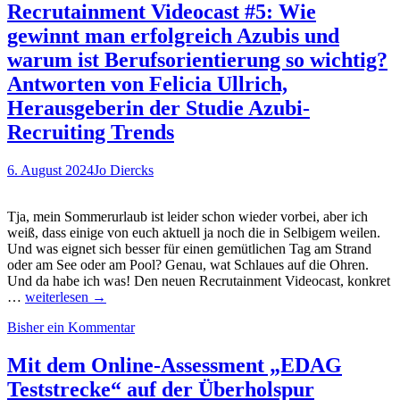
von
Recrutainment Videocast #5: Wie
Hochschulen
gewinnt man erfolgreich Azubis und
gegen
Studienabbruch.
warum ist Berufsorientierung so wichtig?
Was
Antworten von Felicia Ullrich,
können
Unternehmen
Herausgeberin der Studie Azubi-
daraus
Recruiting Trends
lernen?
6. August 2024
Jo Diercks
Tja, mein Sommerurlaub ist leider schon wieder vorbei, aber ich
weiß, dass einige von euch aktuell ja noch die in Selbigem weilen.
Und was eignet sich besser für einen gemütlichen Tag am Strand
oder am See oder am Pool? Genau, wat Schlaues auf die Ohren.
Und da habe ich was! Den neuen Recrutainment Videocast, konkret
Recrutainment
…
weiterlesen
→
Videocast
Bisher ein Kommentar
#5:
Wie
gewinnt
Mit dem Online-Assessment „EDAG
man
Teststrecke“ auf der Überholspur
erfolgreich