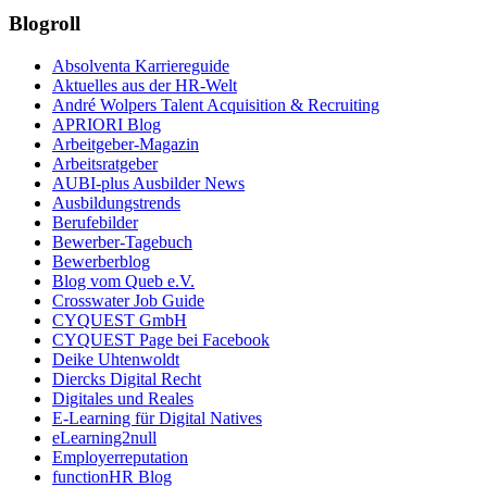
Blogroll
Absolventa Karriereguide
Aktuelles aus der HR-Welt
André Wolpers Talent Acquisition & Recruiting
APRIORI Blog
Arbeitgeber-Magazin
Arbeitsratgeber
AUBI-plus Ausbilder News
Ausbildungstrends
Berufebilder
Bewerber-Tagebuch
Bewerberblog
Blog vom Queb e.V.
Crosswater Job Guide
CYQUEST GmbH
CYQUEST Page bei Facebook
Deike Uhtenwoldt
Diercks Digital Recht
Digitales und Reales
E-Learning für Digital Natives
eLearning2null
Employerreputation
functionHR Blog