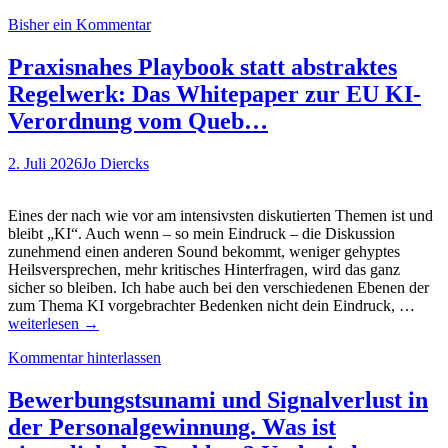
wollen
Bisher ein Kommentar
–
aber
können
Praxisnahes Playbook statt abstraktes
nicht.
Regelwerk: Das Whitepaper zur EU KI-
Wie
schafft
Verordnung vom Queb…
man
den
2. Juli 2026
Jo Diercks
Turnaround
in
einer
Eines der nach wie vor am intensivsten diskutierten Themen ist und
scheinbar
bleibt „KI“. Auch wenn – so mein Eindruck – die Diskussion
ausweglosen
zunehmend einen anderen Sound bekommt, weniger gehyptes
Situation?
Heilsversprechen, mehr kritisches Hinterfragen, wird das ganz
Vielleicht
sicher so bleiben. Ich habe auch bei den verschiedenen Ebenen der
indem
Prax
zum Thema KI vorgebrachter Bedenken nicht dein Eindruck, …
man
Play
weiterlesen
→
eine
statt
neue
Kommentar hinterlassen
abstr
Bewegung
Rege
schafft!
Das
Bewerbungstsunami und Signalverlust in
Gastbeitrag
Whit
von
der Personalgewinnung. Was ist
zur
Florian