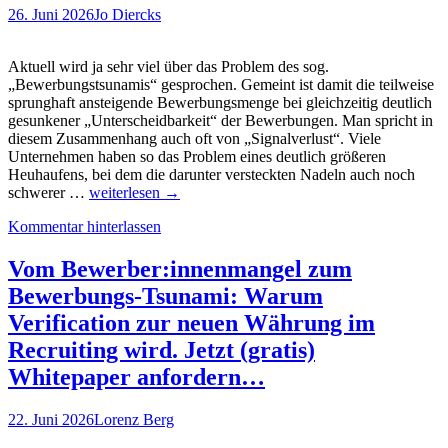
Und
26. Juni 2026
Jo Diercks
wie
kann
eine
Aktuell wird ja sehr viel über das Problem des sog.
Lösung
„Bewerbungstsunamis“ gesprochen. Gemeint ist damit die teilweise
aussehen?
sprunghaft ansteigende Bewerbungsmenge bei gleichzeitig deutlich
gesunkener „Unterscheidbarkeit“ der Bewerbungen. Man spricht in
diesem Zusammenhang auch oft von „Signalverlust“. Viele
Unternehmen haben so das Problem eines deutlich größeren
Heuhaufens, bei dem die darunter versteckten Nadeln auch noch
Bessere
schwerer …
weiterlesen
→
Berufsorientierung
Kommentar hinterlassen
=
weniger
unpassende
Vom Bewerber:innenmangel zum
Bewerbungen.
Bewerbungs-Tsunami: Warum
Studienbefunde
zur
Verification zur neuen Währung im
Wirkung
Recruiting wird. Jetzt (gratis)
von
Ausbildungsmatchern
Whitepaper anfordern…
22. Juni 2026
Lorenz Berg