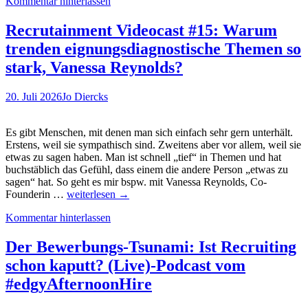
Kommentar hinterlassen
Up-
Skilling:
Warum
Recrutainment Videocast #15: Warum
Lernen
trenden eignungsdiagnostische Themen so
zur
strategischen
stark, Vanessa Reynolds?
Evolutionskompetenz
von
20. Juli 2026
Jo Diercks
Organisationen
wird
Es gibt Menschen, mit denen man sich einfach sehr gern unterhält.
Erstens, weil sie sympathisch sind. Zweitens aber vor allem, weil sie
etwas zu sagen haben. Man ist schnell „tief“ in Themen und hat
buchstäblich das Gefühl, dass einem die andere Person „etwas zu
sagen“ hat. So geht es mir bspw. mit Vanessa Reynolds, Co-
Recrutainment
Founderin …
weiterlesen
→
Videocast
Kommentar hinterlassen
#15:
Warum
trenden
Der Bewerbungs-Tsunami: Ist Recruiting
eignungsdiagnostische
schon kaputt? (Live)-Podcast vom
Themen
so
#edgyAfternoonHire
stark,
Vanessa