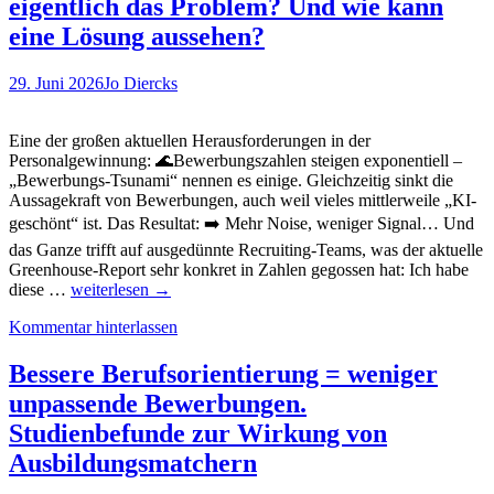
EU
eigentlich das Problem? Und wie kann
Wurzer
KI-
eine Lösung aussehen?
Vero
vom
Que
29. Juni 2026
Jo Diercks
Eine der großen aktuellen Herausforderungen in der
Personalgewinnung: 🌊Bewerbungszahlen steigen exponentiell –
„Bewerbungs-Tsunami“ nennen es einige. Gleichzeitig sinkt die
Aussagekraft von Bewerbungen, auch weil vieles mittlerweile „KI-
geschönt“ ist. Das Resultat: ➡️ Mehr Noise, weniger Signal… Und
das Ganze trifft auf ausgedünnte Recruiting-Teams, was der aktuelle
Greenhouse-Report sehr konkret in Zahlen gegossen hat: Ich habe
Bewerbungstsunami
diese …
weiterlesen
→
und
Kommentar hinterlassen
Signalverlust
in
der
Bessere Berufsorientierung = weniger
Personalgewinnung.
unpassende Bewerbungen.
Was
ist
Studienbefunde zur Wirkung von
eigentlich
Ausbildungsmatchern
das
Problem?