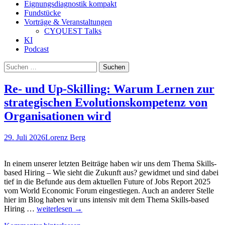
Eignungsdiagnostik kompakt
Fundstücke
Vorträge & Veranstaltungen
CYQUEST Talks
KI
Podcast
Suchen
nach:
Re- und Up-Skilling: Warum Lernen zur
strategischen Evolutionskompetenz von
Organisationen wird
29. Juli 2026
Lorenz Berg
In einem unserer letzten Beiträge haben wir uns dem Thema Skills-
based Hiring – Wie sieht die Zukunft aus? gewidmet und sind dabei
tief in die Befunde aus dem aktuellen Future of Jobs Report 2025
vom World Economic Forum eingestiegen. Auch an anderer Stelle
hier im Blog haben wir uns intensiv mit dem Thema Skills-based
Re-
Hiring …
weiterlesen
→
und