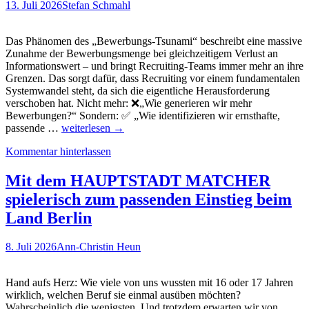
13. Juli 2026
Stefan Schmahl
Reynolds?
Das Phänomen des „Bewerbungs-Tsunami“ beschreibt eine massive
Zunahme der Bewerbungsmenge bei gleichzeitigem Verlust an
Informationswert – und bringt Recruiting-Teams immer mehr an ihre
Grenzen. Das sorgt dafür, dass Recruiting vor einem fundamentalen
Systemwandel steht, da sich die eigentliche Herausforderung
verschoben hat. Nicht mehr: ❌„Wie generieren wir mehr
Bewerbungen?“ Sondern: ✅ „Wie identifizieren wir ernsthafte,
Der
passende …
weiterlesen
→
Bewerbungs-
Kommentar hinterlassen
Tsunami:
Ist
Recruiting
Mit dem HAUPTSTADT MATCHER
schon
spielerisch zum passenden Einstieg beim
kaputt?
(Live)-
Land Berlin
Podcast
vom
8. Juli 2026
Ann-Christin Heun
#edgyAfternoonHire
Hand aufs Herz: Wie viele von uns wussten mit 16 oder 17 Jahren
wirklich, welchen Beruf sie einmal ausüben möchten?
Wahrscheinlich die wenigsten. Und trotzdem erwarten wir von