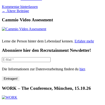
im
Kommentar hinterlassen
Bundesland
Beitragsnavigation
←
Ältere Beiträge
der
Gegensätze:
Cammio Video Assessment
Der
Brandenburger
Interessentest
navigiert
in
die
Lerne die Person hinter dem Lebenslauf kennen.
Erfahre mehr
passende
Richtung
Abonniere hier den Recrutainment Newsletter!
Die Informationen zur Datenverarbeitung findest du
hier
.
WORK – The Conference, München, 15.10.26