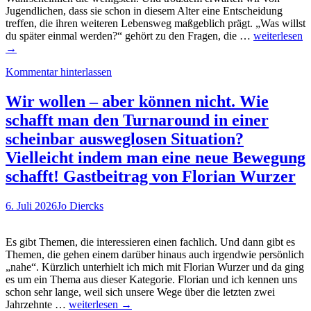
Jugendlichen, dass sie schon in diesem Alter eine Entscheidung
treffen, die ihren weiteren Lebensweg maßgeblich prägt. „Was willst
Mit
du später einmal werden?“ gehört zu den Fragen, die …
weiterlesen
dem
→
HAUPTST
Kommentar hinterlassen
MATCHER
spielerisch
zum
Wir wollen – aber können nicht. Wie
passenden
schafft man den Turnaround in einer
Einstieg
beim
scheinbar ausweglosen Situation?
Land
Vielleicht indem man eine neue Bewegung
Berlin
schafft! Gastbeitrag von Florian Wurzer
6. Juli 2026
Jo Diercks
Es gibt Themen, die interessieren einen fachlich. Und dann gibt es
Themen, die gehen einem darüber hinaus auch irgendwie persönlich
„nahe“. Kürzlich unterhielt ich mich mit Florian Wurzer und da ging
es um ein Thema aus dieser Kategorie. Florian und ich kennen uns
schon sehr lange, weil sich unsere Wege über die letzten zwei
Wir
Jahrzehnte …
weiterlesen
→