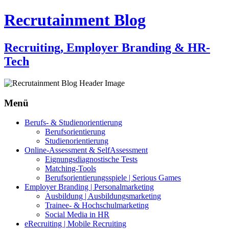
Recrutainment Blog
Recruiting, Employer Branding & HR-
Tech
Menü
Zum
Berufs- & Studienorientierung
Inhalt
Berufsorientierung
springen
Studienorientierung
Online-Assessment & SelfAssessment
Eignungsdiagnostische Tests
Matching-Tools
Berufsorientierungsspiele | Serious Games
Employer Branding | Personalmarketing
Ausbildung | Ausbildungsmarketing
Trainee- & Hochschulmarketing
Social Media in HR
eRecruiting | Mobile Recruiting