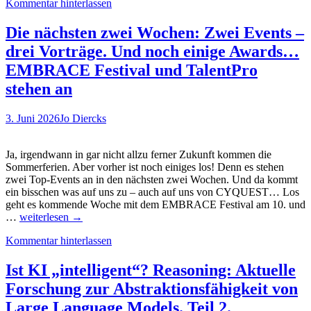
Kommentar hinterlassen
Hiring:
Wie
sieht
Die nächsten zwei Wochen: Zwei Events –
die
drei Vorträge. Und noch einige Awards…
Zukunft
aus?
EMBRACE Festival und TalentPro
stehen an
3. Juni 2026
Jo Diercks
Ja, irgendwann in gar nicht allzu ferner Zukunft kommen die
Sommerferien. Aber vorher ist noch einiges los! Denn es stehen
zwei Top-Events an in den nächsten zwei Wochen. Und da kommt
ein bisschen was auf uns zu – auch auf uns von CYQUEST… Los
geht es kommende Woche mit dem EMBRACE Festival am 10. und
Die
…
weiterlesen
→
nächsten
Kommentar hinterlassen
zwei
Wochen:
Zwei
Ist KI „intelligent“? Reasoning: Aktuelle
Events
Forschung zur Abstraktionsfähigkeit von
–
drei
Large Language Models. Teil 2.