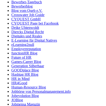
Bewerber-Tagebuch
Bewerberblog
Blog vom Queb e.V.
Crosswater Job Guide
CYQUEST GmbH
CYQUEST Page bei Facebook
Deike Uhtenwoldt
Diercks Digital Recht
Digitales und Reales
E-Learning für Digital Natives
eLearning2null
Employerreputation
functionHR Blog
Future of HR
Games-Career Blog
Generation Silberhaar
GOODplace Blog
Hashtag HR Blog
HR in Mind
HR4Good
Human-Resource Blog
Jobbörse von Personalmanagement.info
Jobevolution Blog
JOBlog
Jobmensa Magazin