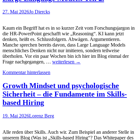
Vorträge.
Und
27. Mai 2026
Jo Diercks
noch
einige
Awards…
Kaum ein Begriff hat es in so kurzer Zeit vom Forschungsjargon in
EMBRACE
die HR-PowerPoint geschafft wie „Reasoning“. KI kann jetzt
Festival
denken, heißt es. Schlussfolgern. Abwägen. Argumentieren.
und
Manche sprechen bereits davon, dass Large Language Models
TalentPro
menschliches Denken nicht nur imitieren, sondern teilweise
stehen
überholen. Vor ein paar Wochen bin ich hier im Blog einmal der
an
Ist
Frage nachgegangen, …
weiterlesen
→
KI
Kommentar hinterlassen
„intelligent“?
Reasoning:
Aktuelle
Growth Mindset und psychologische
Forschung
Sicherheit – die Fundamente im Skills-
zur
Abstraktionsfähigkeit
based Hiring
von
Large
19. Mai 2026
Lorenz Berg
Language
Models.
Teil
Alle reden über Skills. Auch wir. Zum Beispiel an anderer Stelle in
2.
unserem Blog (Was ist „Skills-based Hiring“? Das Whitepaper des