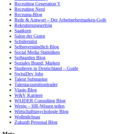
Recruiting Generation Y
Recruiting Nerd
Recruma-Blog
Rede & Antwort – Der Arbeitgebermarken-Golb
Rekrutierungserfolg
Saatkorn
Salon der Guten
Schülerpilot
Selbstverständlich Blog
Social Media Statistiken
Softgarden Blog
Soziales Brand: Marken
Studieren in Deutschland – Guide
SwissDev Jobs
Talent Submarine
Talentacquisitionleader
Viasto Blog
W&V Karriere
WAIDER Consulting Blog
Wenju – HR-Wissen teilen
Wirtschaftspsychologie Blog
Wollmilchsau
Zukunft Personal Blog
Meta