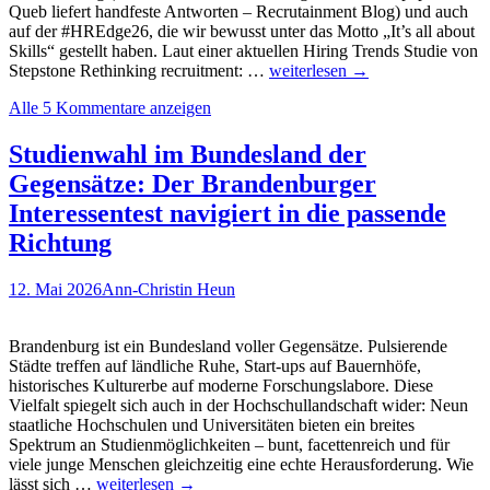
Queb liefert handfeste Antworten – Recrutainment Blog) und auch
auf der #HREdge26, die wir bewusst unter das Motto „It’s all about
Skills“ gestellt haben. Laut einer aktuellen Hiring Trends Studie von
Growth
Stepstone Rethinking recruitment: …
weiterlesen
→
Mindset
Alle 5 Kommentare anzeigen
und
psychologische
Sicherheit
Studienwahl im Bundesland der
–
Gegensätze: Der Brandenburger
die
Fundamente
Interessentest navigiert in die passende
im
Richtung
Skills-
based
Hiring
12. Mai 2026
Ann-Christin Heun
Brandenburg ist ein Bundesland voller Gegensätze. Pulsierende
Städte treffen auf ländliche Ruhe, Start-ups auf Bauernhöfe,
historisches Kulturerbe auf moderne Forschungslabore. Diese
Vielfalt spiegelt sich auch in der Hochschullandschaft wider: Neun
staatliche Hochschulen und Universitäten bieten ein breites
Spektrum an Studienmöglichkeiten – bunt, facettenreich und für
viele junge Menschen gleichzeitig eine echte Herausforderung. Wie
Studienwahl
lässt sich …
weiterlesen
→