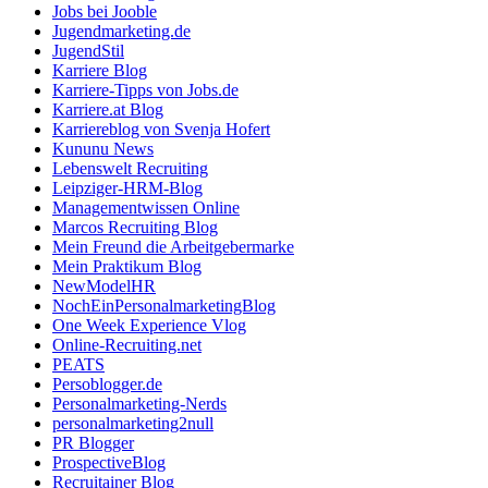
Jobs bei Jooble
Jugendmarketing.de
JugendStil
Karriere Blog
Karriere-Tipps von Jobs.de
Karriere.at Blog
Karriereblog von Svenja Hofert
Kununu News
Lebenswelt Recruiting
Leipziger-HRM-Blog
Managementwissen Online
Marcos Recruiting Blog
Mein Freund die Arbeitgebermarke
Mein Praktikum Blog
NewModelHR
NochEinPersonalmarketingBlog
One Week Experience Vlog
Online-Recruiting.net
PEATS
Persoblogger.de
Personalmarketing-Nerds
personalmarketing2null
PR Blogger
ProspectiveBlog
Recruitainer Blog