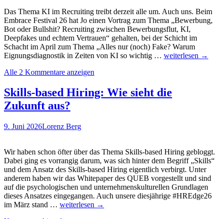
Das Thema KI im Recruiting treibt derzeit alle um. Auch uns. Beim
Embrace Festival 26 hat Jo einen Vortrag zum Thema „Bewerbung,
Bot oder Bullshit? Recruiting zwischen Bewerbungsflut, KI,
Deepfakes und echtem Vertrauen“ gehalten, bei der Schicht im
Schacht im April zum Thema „Alles nur (noch) Fake? Warum
Vom
Eignungsdiagnostik in Zeiten von KI so wichtig …
weiterlesen
→
Bewerber:innenm
Alle 2 Kommentare anzeigen
zum
Bewerbungs-
Tsunami:
Skills-based Hiring: Wie sieht die
Warum
Zukunft aus?
Verification
zur
neuen
9. Juni 2026
Lorenz Berg
Währung
im
Recruiting
Wir haben schon öfter über das Thema Skills-based Hiring gebloggt.
wird.
Dabei ging es vorrangig darum, was sich hinter dem Begriff „Skills“
Jetzt
und dem Ansatz des Skills-based Hiring eigentlich verbirgt. Unter
(gratis)
anderem haben wir das Whitepaper des QUEB vorgestellt und sind
Whitepaper
auf die psychologischen und unternehmenskulturellen Grundlagen
anfordern…
dieses Ansatzes eingegangen. Auch unsere diesjährige #HREdge26
Skills-
im März stand …
weiterlesen
→
based