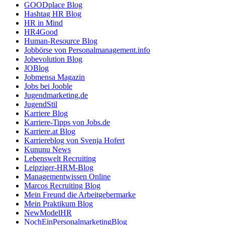
GOODplace Blog
Hashtag HR Blog
HR in Mind
HR4Good
Human-Resource Blog
Jobbörse von Personalmanagement.info
Jobevolution Blog
JOBlog
Jobmensa Magazin
Jobs bei Jooble
Jugendmarketing.de
JugendStil
Karriere Blog
Karriere-Tipps von Jobs.de
Karriere.at Blog
Karriereblog von Svenja Hofert
Kununu News
Lebenswelt Recruiting
Leipziger-HRM-Blog
Managementwissen Online
Marcos Recruiting Blog
Mein Freund die Arbeitgebermarke
Mein Praktikum Blog
NewModelHR
NochEinPersonalmarketingBlog