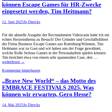
im
können Escape Games für HR-Zwecke
Block-
Format:
eingesetzt werden, Tim Heitmann?
Wie
viel
12. Juni 2025
Jo Diercks
Self-
Assessment
steckt
Für die aktuelle Ausgabe der Recrutainment Videocasts hatte ich ein
im
echtes Herzensthema zu Besuch! Der Gründer und Geschäftsführer
Minecraft-
der Firma Business Escape Games aus Rotenburg/Wümme, Tim
Projekt
Heitmann war zu Gast und wir haben uns der Frage gewidmet,
des
welche Rolle Serious Games in der Personalarbeit spielen können.
Handwerks?
Recrutai
Tim berichtet etwa von einem sehr spannenden Case, den …
Videocas
weiterlesen
→
#10:
Kommentar hinterlassen
Wie
können
Escape
„Brave New World“ – das Motto des
Games
EMBRACE FESTIVALS 2025. Was
für
HR-
können wir erwarten, Gero Hesse?
Zwecke
eingesetz
14. Mai 2025
Jo Diercks
werden,
Tim