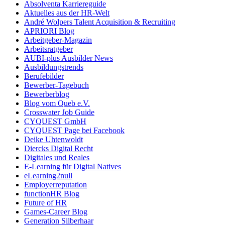
Absolventa Karriereguide
Aktuelles aus der HR-Welt
André Wolpers Talent Acquisition & Recruiting
APRIORI Blog
Arbeitgeber-Magazin
Arbeitsratgeber
AUBI-plus Ausbilder News
Ausbildungstrends
Berufebilder
Bewerber-Tagebuch
Bewerberblog
Blog vom Queb e.V.
Crosswater Job Guide
CYQUEST GmbH
CYQUEST Page bei Facebook
Deike Uhtenwoldt
Diercks Digital Recht
Digitales und Reales
E-Learning für Digital Natives
eLearning2null
Employerreputation
functionHR Blog
Future of HR
Games-Career Blog
Generation Silberhaar