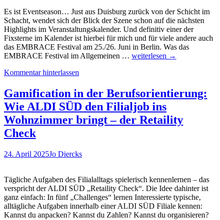
Heitman
Es ist Eventseason… Just aus Duisburg zurück von der Schicht im
Schacht, wendet sich der Blick der Szene schon auf die nächsten
Highlights im Veranstaltungskalender. Und definitiv einer der
Fixsterne im Kalender ist hierbei für mich und für viele andere auch
das EMBRACE Festival am 25./26. Juni in Berlin. Was das
„Brave
EMBRACE Festival im Allgemeinen …
weiterlesen
→
New
Kommentar hinterlassen
World“
–
das
Gamification in der Berufsorientierung:
Motto
Wie ALDI SÜD den Filialjob ins
des
EMBRACE
Wohnzimmer bringt – der Retaility
FESTIVALS
Check
2025.
Was
können
24. April 2025
Jo Diercks
wir
erwarten,
Gero
Tägliche Aufgaben des Filialalltags spielerisch kennenlernen – das
Hesse?
verspricht der ALDI SÜD „Retaility Check“. Die Idee dahinter ist
ganz einfach: In fünf „Challenges“ lernen Interessierte typische,
alltägliche Aufgaben innerhalb einer ALDI SÜD Filiale kennen:
Kannst du anpacken? Kannst du Zahlen? Kannst du organisieren?