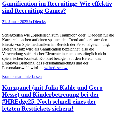
Jobmatching-
Gamification im Recruiting: Wie effektiv
Tool
sind Recruiting Games?
und
Berufsorientierungsspiel
sorgt
21. Januar 2025
Jo Diercks
für
Klarheit
bei
Schlagzeilen wie „Spielerisch zum Traumjob“ oder „Daddeln für die
der
Karriere“ machen auf einen spannenden Trend aufmerksam: den
Berufswahl
Einsatz von Spielmechaniken im Bereich der Personalgewinnung.
Dieser Ansatz wird als Gamification bezeichnet, also die
Verwendung spielerischer Elemente in einem ursprünglich nicht
spielerischen Kontext. Konkret bezogen auf den Bereich des
Employer Branding, des Personalmarketings und der
Gamification
Personalauswahl wird …
weiterlesen
→
im
Kommentar hinterlassen
Recruiting:
Wie
effektiv
Kurzpanel (mit Julia Kahle und Gero
sind
Hesse) und Kinderbetreuung bei der
Recruiting
Games?
#HREdge25. Noch schnell eines der
letzten Resttickets sichern!