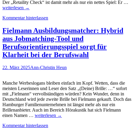
Ga
Der „Retaility Check“ ist damit mehr als nur ein nettes Spiel: Er …
in
weiterlesen
→
der
Kommentar hinterlassen
Ber
Wi
AL
Fielmann Ausbildungsmatcher: Hybrid
S
aus Jobmatching-Tool und
de
Fil
Berufsorientierungsspiel sorgt für
ins
Klarheit bei der Berufswahl
Wo
bri
–
22. März 2025
Ann-Christin Heun
der
Ret
Ch
Manche Werbeslogans bleiben einfach im Kopf. Wetten, dass die
meisten Leserinnen und Leser den Satz „(Deine) Brille: …“ sofort
mit „Fielmann“ vervollständigen würden? Kein Wunder, denn in
Deutschland wird jede zweite Brille bei Fielmann gekauft. Doch das
Hamburger Familienunternehmen ist längst mehr als nur ein
Brillenanbieter. Auch im Bereich Hörakustik hat sich Fielmann
Fielmann
einen Namen …
weiterlesen
→
Ausbildungsmatcher:
Kommentar hinterlassen
Hybrid
aus