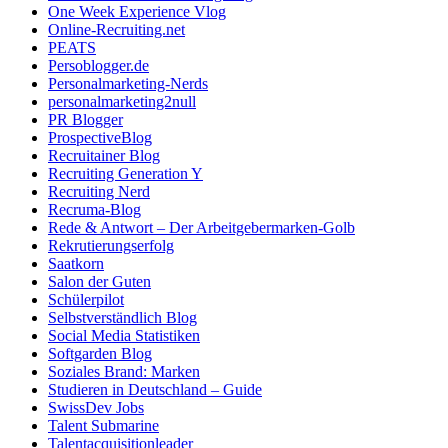
One Week Experience Vlog
Online-Recruiting.net
PEATS
Persoblogger.de
Personalmarketing-Nerds
personalmarketing2null
PR Blogger
ProspectiveBlog
Recruitainer Blog
Recruiting Generation Y
Recruiting Nerd
Recruma-Blog
Rede & Antwort – Der Arbeitgebermarken-Golb
Rekrutierungserfolg
Saatkorn
Salon der Guten
Schülerpilot
Selbstverständlich Blog
Social Media Statistiken
Softgarden Blog
Soziales Brand: Marken
Studieren in Deutschland – Guide
SwissDev Jobs
Talent Submarine
Talentacquisitionleader