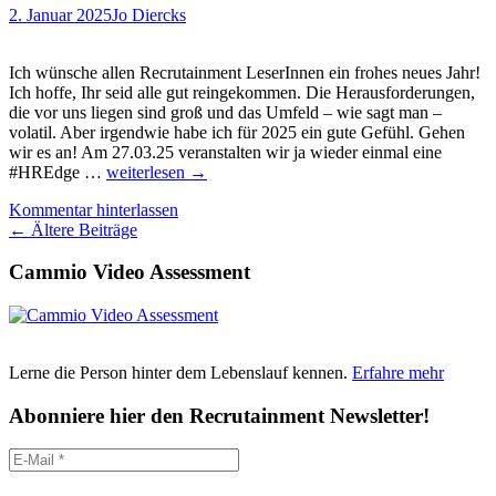
2. Januar 2025
Jo Diercks
Ich wünsche allen Recrutainment LeserInnen ein frohes neues Jahr!
Ich hoffe, Ihr seid alle gut reingekommen. Die Herausforderungen,
die vor uns liegen sind groß und das Umfeld – wie sagt man –
volatil. Aber irgendwie habe ich für 2025 ein gute Gefühl. Gehen
wir es an! Am 27.03.25 veranstalten wir ja wieder einmal eine
Kurzpanel
#HREdge …
weiterlesen
→
(mit
Kommentar hinterlassen
Julia
Beitragsnavigation
←
Ältere Beiträge
Kahle
und
Cammio Video Assessment
Gero
Hesse)
und
Kinderbetreuung
bei
der
Lerne die Person hinter dem Lebenslauf kennen.
Erfahre mehr
#HREdge25.
Noch
Abonniere hier den Recrutainment Newsletter!
schnell
eines
der
letzten