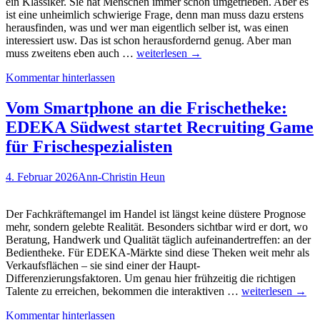
ein Klassiker. Sie hat Menschen immer schon umgetrieben. Aber es
ist eine unheimlich schwierige Frage, denn man muss dazu erstens
herausfinden, was und wer man eigentlich selber ist, was einen
interessiert usw. Das ist schon herausfordernd genug. Aber man
GenerationZ-
muss zweitens eben auch …
weiterlesen
→
Talk:
Kommentar hinterlassen
Podcast
zum
Thema
Vom Smartphone an die Frischetheke:
„Berufsorientierung“
EDEKA Südwest startet Recruiting Game
–
Hörempfehlung!
für Frischespezialisten
4. Februar 2026
Ann-Christin Heun
Der Fachkräftemangel im Handel ist längst keine düstere Prognose
mehr, sondern gelebte Realität. Besonders sichtbar wird er dort, wo
Beratung, Handwerk und Qualität täglich aufeinandertreffen: an der
Bedientheke. Für EDEKA-Märkte sind diese Theken weit mehr als
Verkaufsflächen – sie sind einer der Haupt-
Differenzierungsfaktoren. Um genau hier frühzeitig die richtigen
Vom
Talente zu erreichen, bekommen die interaktiven …
weiterlesen
→
Smartphone
Kommentar hinterlassen
an