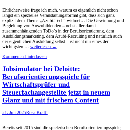
Duschl
und
Ehrlicherweise frage ich mich, warum es eigentlich nicht schon
Stefan
längst ein spezielles Veranstaltungsformat gibt, dass sich ganz
Zeidler
explizit dem Thema „Azubi-Tech“ widmet… Die Gewinnung und
Begleitung von Auszubildenden – nebst aller damit
zusammenhängenden ToDo´s in der Berufsorientierung, dem
Ausbildungsmarketing, dem Azubi-Recruiting und natürlich auch
der eigentlichen Ausbildung selbst – ist nicht nur eines der
Eventtipp:
wichtigsten …
weiterlesen
→
azubiTech
Kommentar hinterlassen
Online-
Konferenz
am
Jobsimulator bei Deloitte:
12.
Berufsorientierungsspiele für
November
–
Wirtschaftsprüfer und
jetzt
Steuerfachangestellte jetzt in neuem
anmelden!
Natürlich
Glanz und mit frischem Content
kostenlos…
21. Juli 2025
Rosa Krafft
Bereits seit 2015 sind die spielerischen Berufsorientierungsspiele,