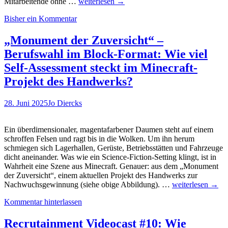
Heute
Mitarbeitende ohne …
weiterlesen
→
mal
Bisher ein Kommentar
ein
Buchtipp:
Deskless
„Monument der Zuversicht“ –
Work
Berufswahl im Block-Format: Wie viel
und
Personalmanagement
Self-Assessment steckt im Minecraft-
von
Projekt des Handwerks?
Peter
M.
Wald
28. Juni 2025
Jo Diercks
Ein überdimensionaler, magentafarbener Daumen steht auf einem
schroffen Felsen und ragt bis in die Wolken. Um ihn herum
schmiegen sich Lagerhallen, Gerüste, Betriebsstätten und Fahrzeuge
dicht aneinander. Was wie ein Science-Fiction-Setting klingt, ist in
Wahrheit eine Szene aus Minecraft. Genauer: aus dem „Monument
der Zuversicht“, einem aktuellen Projekt des Handwerks zur
„Monument
Nachwuchsgewinnung (siehe obige Abbildung). …
weiterlesen
→
der
Kommentar hinterlassen
Zuversicht“
–
Berufswahl
Recrutainment Videocast #10: Wie