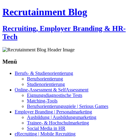
Recrutainment Blog
Recruiting, Employer Branding & HR-
Tech
Menü
Zum
Berufs- & Studienorientierung
Inhalt
Berufsorientierung
springen
Studienorientierung
Online-Assessment & SelfAssessment
Eignungsdiagnostische Tests
Matching-Tools
Berufsorientierungsspiele | Serious Games
Employer Branding | Personalmarketing
Ausbildung | Ausbildungsmarketing
Trainee- & Hochschulmarketing
Social Media in HR
eRecruiting | Mobile Recruiting