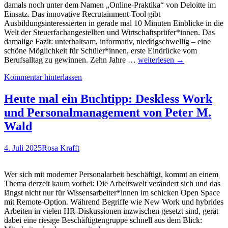
damals noch unter dem Namen „Online-Praktika“ von Deloitte im
Einsatz. Das innovative Recrutainment-Tool gibt
Ausbildungsinteressierten in gerade mal 10 Minuten Einblicke in die
Welt der Steuerfachangestellten und Wirtschaftsprüfer*innen. Das
damalige Fazit: unterhaltsam, informativ, niedrigschwellig – eine
schöne Möglichkeit für Schüler*innen, erste Eindrücke vom
Jobsimulator
Berufsalltag zu gewinnen. Zehn Jahre …
weiterlesen
→
bei
Kommentar hinterlassen
Deloitte:
Berufsorientierungsspiele
für
Heute mal ein Buchtipp: Deskless Work
Wirtschaftsprüfer
und Personalmanagement von Peter M.
und
Steuerfachangestellte
Wald
jetzt
in
4. Juli 2025
Rosa Krafft
neuem
Glanz
und
Wer sich mit moderner Personalarbeit beschäftigt, kommt an einem
mit
Thema derzeit kaum vorbei: Die Arbeitswelt verändert sich und das
frischem
längst nicht nur für Wissensarbeiter*innen im schicken Open Space
Content
mit Remote-Option. Während Begriffe wie New Work und hybrides
Arbeiten in vielen HR-Diskussionen inzwischen gesetzt sind, gerät
dabei eine riesige Beschäftigtengruppe schnell aus dem Blick: