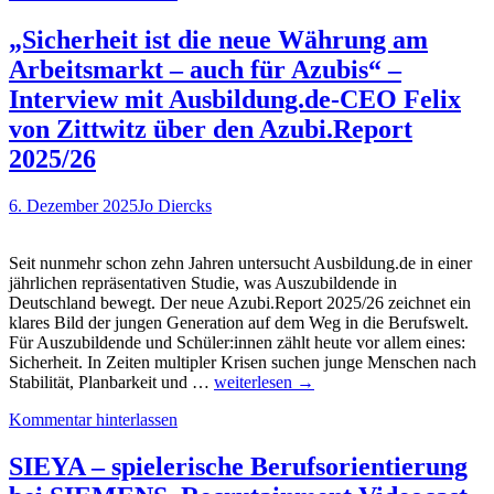
die
Frischetheke:
„Sicherheit ist die neue Währung am
EDEKA
Arbeitsmarkt – auch für Azubis“ –
Südwest
startet
Interview mit Ausbildung.de-CEO Felix
Recruiting
von Zittwitz über den Azubi.Report
Game
für
2025/26
Frischespezialist
6. Dezember 2025
Jo Diercks
Seit nunmehr schon zehn Jahren untersucht Ausbildung.de in einer
jährlichen repräsentativen Studie, was Auszubildende in
Deutschland bewegt. Der neue Azubi.Report 2025/26 zeichnet ein
klares Bild der jungen Generation auf dem Weg in die Berufswelt.
Für Auszubildende und Schüler:innen zählt heute vor allem eines:
Sicherheit. In Zeiten multipler Krisen suchen junge Menschen nach
„Sicherheit
Stabilität, Planbarkeit und …
weiterlesen
→
ist
Kommentar hinterlassen
die
neue
Währung
SIEYA – spielerische Berufsorientierung
am