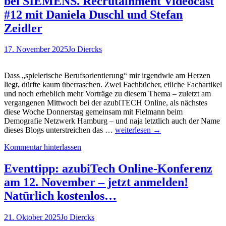
bei SIEMENS. Recrutainment Videocast
Arbeitsmarkt
–
#12 mit Daniela Duschl und Stefan
auch
Zeidler
für
Azubis“
–
17. November 2025
Jo Diercks
Interview
mit
Ausbildung.de-
Dass „spielerische Berufsorientierung“ mir irgendwie am Herzen
CEO
liegt, dürfte kaum überraschen. Zwei Fachbücher, etliche Fachartikel
Felix
und noch erheblich mehr Vorträge zu diesem Thema – zuletzt am
von
vergangenen Mittwoch bei der azubiTECH Online, als nächstes
Zittwitz
diese Woche Donnerstag gemeinsam mit Fielmann beim
über
Demografie Netzwerk Hamburg – und naja letztlich auch der Name
SIEYA
den
dieses Blogs unterstreichen das …
weiterlesen
→
–
Azubi.Report
Kommentar hinterlassen
spielerische
2025/26
Berufsorientierung
bei
Eventtipp: azubiTech Online-Konferenz
SIEMENS.
am 12. November – jetzt anmelden!
Recrutainment
Videocast
Natürlich kostenlos…
#12
mit
21. Oktober 2025
Jo Diercks
Daniela