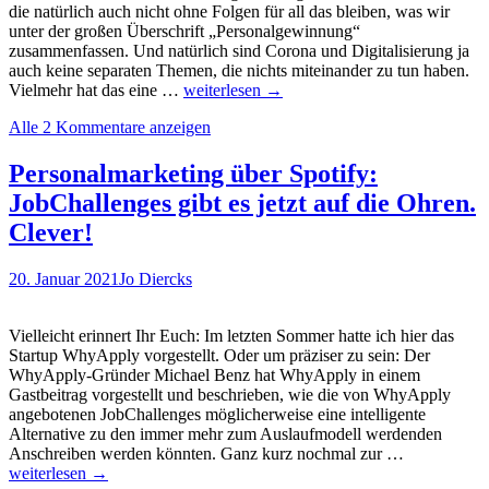
die natürlich auch nicht ohne Folgen für all das bleiben, was wir
unter der großen Überschrift „Personalgewinnung“
zusammenfassen. Und natürlich sind Corona und Digitalisierung ja
auch keine separaten Themen, die nichts miteinander zu tun haben.
Trends
Vielmehr hat das eine …
weiterlesen
→
im
Alle 2 Kommentare anzeigen
(Azubi-)Recruiting:
Aktuelle
Studienergebnisse
Personalmarketing über Spotify:
beleuchten
JobChallenges gibt es jetzt auf die Ohren.
(auch)
Corona-
Clever!
und
Digitalisierungseffekte
20. Januar 2021
Jo Diercks
Vielleicht erinnert Ihr Euch: Im letzten Sommer hatte ich hier das
Startup WhyApply vorgestellt. Oder um präziser zu sein: Der
WhyApply-Gründer Michael Benz hat WhyApply in einem
Gastbeitrag vorgestellt und beschrieben, wie die von WhyApply
angebotenen JobChallenges möglicherweise eine intelligente
Alternative zu den immer mehr zum Auslaufmodell werdenden
Personalmar
Anschreiben werden könnten. Ganz kurz nochmal zur …
über
weiterlesen
→