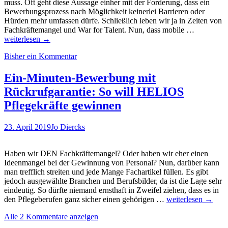
muss. Oft geht diese Aussage einher mit der Forderung, dass ein
Bewerbungsprozess nach Möglichkeit keinerlei Barrieren oder
Hürden mehr umfassen dürfe. Schließlich leben wir ja in Zeiten von
Vor
Fachkräftemangel und War for Talent. Nun, dass mobile …
allem
weiterlesen
→
Blue-
Bisher ein Kommentar
Collar
und
gerade
Ein-Minuten-Bewerbung mit
nicht
Rückrufgarantie: So will HELIOS
die
jungen
Pflegekräfte gewinnen
Leute!
Mobile
23. April 2019
Jo Diercks
Job
Search
–
Haben wir DEN Fachkräftemangel? Oder haben wir eher einen
spannende
Ideenmangel bei der Gewinnung von Personal? Nun, darüber kann
und
man trefflich streiten und jede Mange Fachartikel füllen. Es gibt
in
jedoch ausgewählte Branchen und Berufsbilder, da ist die Lage sehr
Teilen
eindeutig. So dürfte niemand ernsthaft in Zweifel ziehen, dass es in
überrasch
Ein-
den Pflegeberufen ganz sicher einen gehörigen …
weiterlesen
→
Ergebniss
Minuten-
einer
Alle 2 Kommentare anzeigen
Bewerbung
Glassdoor
mit