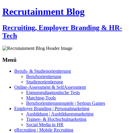
Recrutainment Blog
Recruiting, Employer Branding & HR-
Tech
Menü
Zum
Berufs- & Studienorientierung
Inhalt
Berufsorientierung
springen
Studienorientierung
Online-Assessment & SelfAssessment
Eignungsdiagnostische Tests
Matching-Tools
Berufsorientierungsspiele | Serious Games
Employer Branding | Personalmarketing
Ausbildung | Ausbildungsmarketing
Trainee- & Hochschulmarketing
Social Media in HR
eRecruiting | Mobile Recruiting