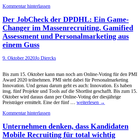
Spotify:
Kommentar hinterlassen
JobChalleng
gibt
es
Der JobCheck der DPDHL: Ein Game-
jetzt
Changer im Massenrecruiting. Gamified
auf
die
Assessment und Personalmarketing aus
Ohren.
einem Guss
Clever!
9. Oktober 2020
Jo Diercks
Bis zum 15. Oktober kann man noch am Online-Voting für den PMI
Award 2020 teilnehmen. PMI steht dabei für Personalmarketing
Innovation. Und genau darum geht es auch: Innovation. Es haben
insg. fünf Projekte und Tools auf die Shortlist geschafft. Bis zum 15.
Oktober wird daraus dann per Online-Voting der diesjährige
Der
Preisträger ermittelt. Eine der fünf …
weiterlesen
→
JobCheck
Kommentar hinterlassen
der
DPDHL:
Ein
Unternehmen denken, dass Kandidaten
Game-
Mobile Recruiting für total wichtig
Changer