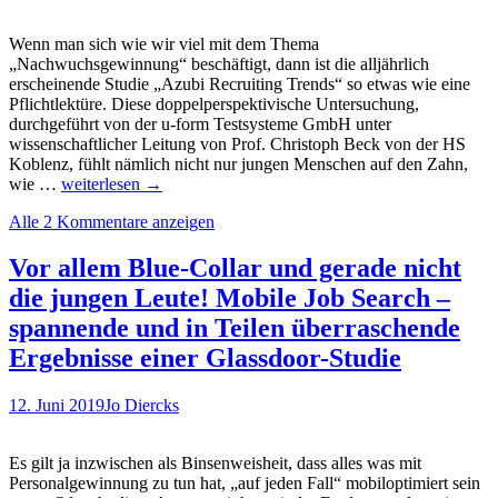
Wenn man sich wie wir viel mit dem Thema
„Nachwuchsgewinnung“ beschäftigt, dann ist die alljährlich
erscheinende Studie „Azubi Recruiting Trends“ so etwas wie eine
Pflichtlektüre. Diese doppelperspektivische Untersuchung,
durchgeführt von der u-form Testsysteme GmbH unter
wissenschaftlicher Leitung von Prof. Christoph Beck von der HS
Koblenz, fühlt nämlich nicht nur jungen Menschen auf den Zahn,
Azubi
wie …
weiterlesen
→
Recruiting
Alle 2 Kommentare anzeigen
Trends
2019:
Online-
Vor allem Blue-Collar und gerade nicht
Auswahltests
die jungen Leute! Mobile Job Search –
eher
nicht
spannende und in Teilen überraschende
auf
Ergebnisse einer Glassdoor-Studie
dem
Smartphone…
12. Juni 2019
Jo Diercks
Es gilt ja inzwischen als Binsenweisheit, dass alles was mit
Personalgewinnung zu tun hat, „auf jeden Fall“ mobiloptimiert sein