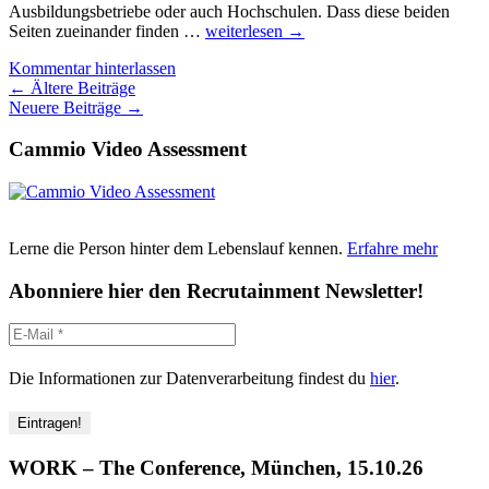
Ausbildungsbetriebe oder auch Hochschulen. Dass diese beiden
Wie
Seiten zueinander finden …
weiterlesen
→
gewinnt
Kommentar hinterlassen
man
Beitragsnavigation
←
Ältere Beiträge
Azubis?
Neuere Beiträge
→
Dieser
Frage
Cammio Video Assessment
geht
die
Studie
„Azubi
Recruiting
Trends
Lerne die Person hinter dem Lebenslauf kennen.
Erfahre mehr
2019“
nach.
Abonniere hier den Recrutainment Newsletter!
Aus
Unternehmens-
UND
Schülersicht…
Die Informationen zur Datenverarbeitung findest du
hier
.
WORK – The Conference, München, 15.10.26