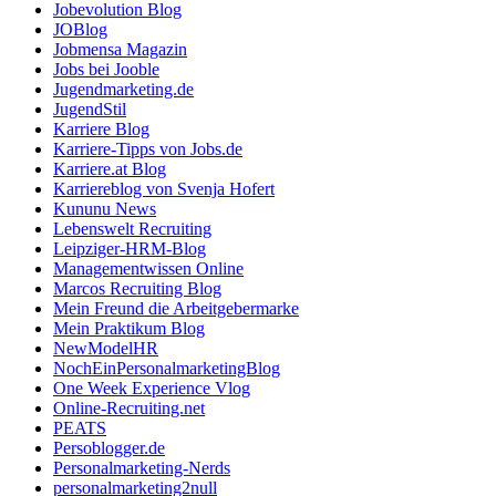
Jobevolution Blog
JOBlog
Jobmensa Magazin
Jobs bei Jooble
Jugendmarketing.de
JugendStil
Karriere Blog
Karriere-Tipps von Jobs.de
Karriere.at Blog
Karriereblog von Svenja Hofert
Kununu News
Lebenswelt Recruiting
Leipziger-HRM-Blog
Managementwissen Online
Marcos Recruiting Blog
Mein Freund die Arbeitgebermarke
Mein Praktikum Blog
NewModelHR
NochEinPersonalmarketingBlog
One Week Experience Vlog
Online-Recruiting.net
PEATS
Persoblogger.de
Personalmarketing-Nerds
personalmarketing2null