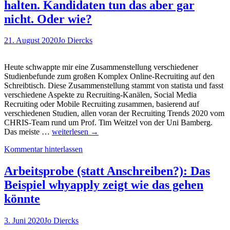
im
halten. Kandidaten tun das aber gar
Massenrecruiting.
nicht. Oder wie?
Gamified
Assessment
und
21. August 2020
Jo Diercks
Personalmarketing
aus
einem
Heute schwappte mir eine Zusammenstellung verschiedener
Guss
Studienbefunde zum großen Komplex Online-Recruiting auf den
Schreibtisch. Diese Zusammenstellung stammt von statista und fasst
verschiedene Aspekte zu Recruiting-Kanälen, Social Media
Recruiting oder Mobile Recruiting zusammen, basierend auf
verschiedenen Studien, allen voran der Recruiting Trends 2020 vom
CHRIS-Team rund um Prof. Tim Weitzel von der Uni Bamberg.
Unternehmen
Das meiste …
weiterlesen
→
denken,
Kommentar hinterlassen
dass
Kandidaten
Mobile
Arbeitsprobe (statt Anschreiben?): Das
Recruiting
Beispiel whyapply zeigt wie das gehen
für
total
könnte
wichtig
halten.
3. Juni 2020
Jo Diercks
Kandidaten