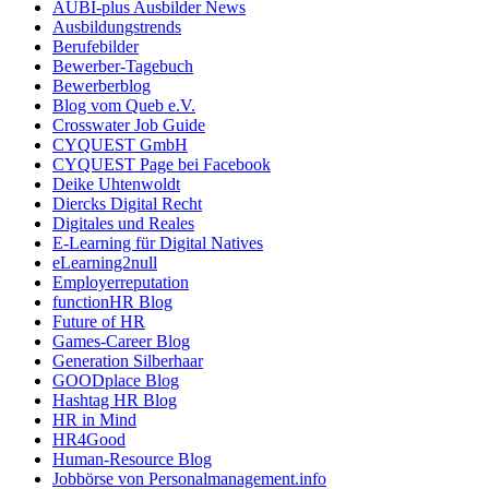
AUBI-plus Ausbilder News
Ausbildungstrends
Berufebilder
Bewerber-Tagebuch
Bewerberblog
Blog vom Queb e.V.
Crosswater Job Guide
CYQUEST GmbH
CYQUEST Page bei Facebook
Deike Uhtenwoldt
Diercks Digital Recht
Digitales und Reales
E-Learning für Digital Natives
eLearning2null
Employerreputation
functionHR Blog
Future of HR
Games-Career Blog
Generation Silberhaar
GOODplace Blog
Hashtag HR Blog
HR in Mind
HR4Good
Human-Resource Blog
Jobbörse von Personalmanagement.info