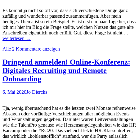
tun
das
Es kommt ja nicht so oft vor, dass sich verschiedene Dinge ganz
aber
zufällig und wunderbar passend zusammenfügen. Aber mein
gar
heutiges Thema ist so ein Beispiel. Es ist erst ein paar Tage her, dass
nicht.
ich mir hier im Blog die Frage stellte, welchen Nutzen das gute alte
Oder
Arbei
Anschreiben eigentlich noch erfüllt. Gut, diese Frage ist nicht …
wie?
(statt
weiterlesen
→
Ansch
Alle 2 Kommentare anzeigen
Das
Beisp
whya
Dringend anmelden! Online-Konferenz:
zeigt
Digitales Recruiting und Remote
wie
das
Onboarding
gehe
könn
6. Mai 2020
Jo Diercks
Tja, wenig überraschend hat es die letzten zwei Monate reihenweise
Absagen oder vorläufige Verschiebungen aller möglichen Events
und Veranstaltungen gegeben. Darunter waren Leitveranstaltungen
wie die TalentPro genauso wie Herzensangelegenheiten wie das HR
Barcamp oder die #RC20. Das vielleicht letzte HR-Klassentreffen,
das wirklich „kohlenstofflich“ stattfand, war die Party anlässlich