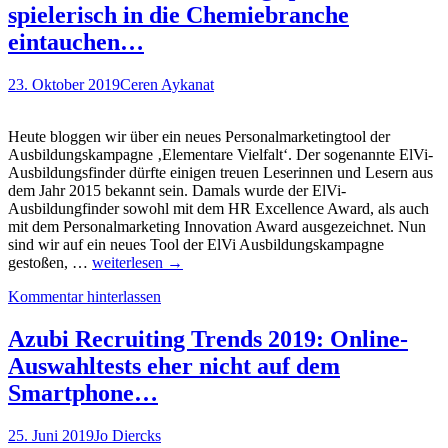
ONL
spielerisch in die Chemiebranche
erreic
100.
eintauchen…
volls
Testpr
23. Oktober 2019
Ceren Aykanat
Heute bloggen wir über ein neues Personalmarketingtool der
Ausbildungskampagne ‚Elementare Vielfalt‘. Der sogenannte ElVi-
Ausbildungsfinder dürfte einigen treuen Leserinnen und Lesern aus
dem Jahr 2015 bekannt sein. Damals wurde der ElVi-
Ausbildungfinder sowohl mit dem HR Excellence Award, als auch
mit dem Personalmarketing Innovation Award ausgezeichnet. Nun
sind wir auf ein neues Tool der ElVi Ausbildungskampagne
Mit
gestoßen, …
weiterlesen
→
dem
Kommentar hinterlassen
360°-
Ausbildungsquiz
spielerisch
Azubi Recruiting Trends 2019: Online-
in
Auswahltests eher nicht auf dem
die
Chemiebranche
Smartphone…
eintauchen…
25. Juni 2019
Jo Diercks