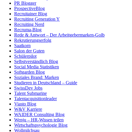
PR Blogger
ProspectiveBlog
Recruitainer Blog
Recruiting Generation Y
Recruiting Nerd
Recruma-Blog
Rede & Antwort – Der Arbeitgebermarken-Golb
Rekrutierungserfolg
Saatkorn
Salon der Guten
Schülerpilot
Selbstverständlich Blog
Social Media Statistiken
Softgarden Blog
Soziales Brand: Marken
Studieren in Deutschland – Guide
SwissDev Jobs
Talent Submarine
Talentacquisitionleader
Viasto Blog
W&V Karriere
WAIDER Consulting Blog
Wenju – HR-Wissen teilen
Wirtschaftspsychologie Blog
Wollmilchsau