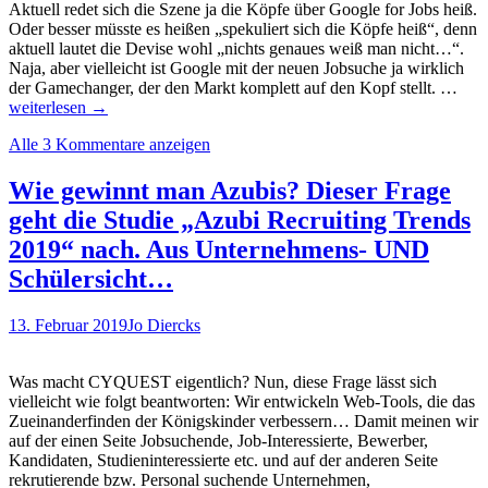
Aktuell redet sich die Szene ja die Köpfe über Google for Jobs heiß.
Oder besser müsste es heißen „spekuliert sich die Köpfe heiß“, denn
aktuell lautet die Devise wohl „nichts genaues weiß man nicht…“.
Naja, aber vielleicht ist Google mit der neuen Jobsuche ja wirklich
Bew
der Gamechanger, der den Markt komplett auf den Kopf stellt. …
ohn
weiterlesen
→
Text
Alle 3 Kommentare anzeigen
und
Unte
Son
Wie gewinnt man Azubis? Dieser Frage
per
geht die Studie „Azubi Recruiting Trends
Spr
über
2019“ nach. Aus Unternehmens- UND
Alex
Schülersicht…
Wie
das
geht
13. Februar 2019
Jo Diercks
mac
deep
netw
Was macht CYQUEST eigentlich? Nun, diese Frage lässt sich
vor
vielleicht wie folgt beantworten: Wir entwickeln Web-Tools, die das
Zueinanderfinden der Königskinder verbessern… Damit meinen wir
auf der einen Seite Jobsuchende, Job-Interessierte, Bewerber,
Kandidaten, Studieninteressierte etc. und auf der anderen Seite
rekrutierende bzw. Personal suchende Unternehmen,