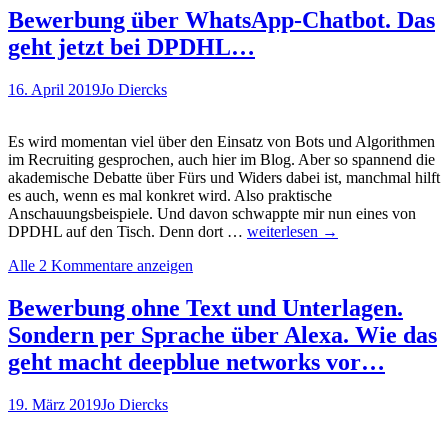
Studie
Rückrufgarantie:
Bewerbung über WhatsApp-Chatbot. Das
So
geht jetzt bei DPDHL…
will
HELIOS
Pflegekräfte
16. April 2019
Jo Diercks
gewinnen
Es wird momentan viel über den Einsatz von Bots und Algorithmen
im Recruiting gesprochen, auch hier im Blog. Aber so spannend die
akademische Debatte über Fürs und Widers dabei ist, manchmal hilft
es auch, wenn es mal konkret wird. Also praktische
Anschauungsbeispiele. Und davon schwappte mir nun eines von
Bewerbung
DPDHL auf den Tisch. Denn dort …
weiterlesen
→
über
Alle 2 Kommentare anzeigen
WhatsApp-
Chatbot.
Das
Bewerbung ohne Text und Unterlagen.
geht
Sondern per Sprache über Alexa. Wie das
jetzt
bei
geht macht deepblue networks vor…
DPDHL…
19. März 2019
Jo Diercks