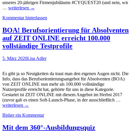
unseres 20-jährigen Firmenjubiläums #CYQUEST20 (und nein, wir
Dringend
…
weiterlesen
→
anmelden!
Kommentar hinterlassen
Online-
Konferenz:
Digitales
BOA! Berufsorientierung für Absolventen
Recruiting
auf ZEIT ONLINE erreicht 100.000
und
Remote
vollständige Testprofile
Onboarding
5. März 2020
Lisa Adler
Es gibt ja so Neuigkeiten da traut man den eigenen Augen nicht. Die
Info, dass das Berufsorientierungsangebot für Absolventen (BOA)
von ZEIT ONLINE nun mehr als 100.000 vollständige
Nutzerprofile erreicht hat, gehörte für uns in diese Kategorie.
Gestartet ist ZEIT ONLINE mit diesem Angebot im Herbst 2017
BOA
(zuvor gab es einen Soft-Launch-Phase, in der ausschließlich …
Beruf
weiterlesen
→
für
Bisher ein Kommentar
Absol
auf
ZEIT
Mit dem 360°-Ausbildungsquiz