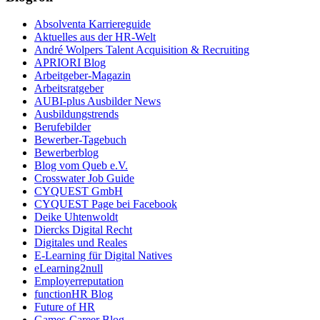
Absolventa Karriereguide
Aktuelles aus der HR-Welt
André Wolpers Talent Acquisition & Recruiting
APRIORI Blog
Arbeitgeber-Magazin
Arbeitsratgeber
AUBI-plus Ausbilder News
Ausbildungstrends
Berufebilder
Bewerber-Tagebuch
Bewerberblog
Blog vom Queb e.V.
Crosswater Job Guide
CYQUEST GmbH
CYQUEST Page bei Facebook
Deike Uhtenwoldt
Diercks Digital Recht
Digitales und Reales
E-Learning für Digital Natives
eLearning2null
Employerreputation
functionHR Blog
Future of HR
Games-Career Blog