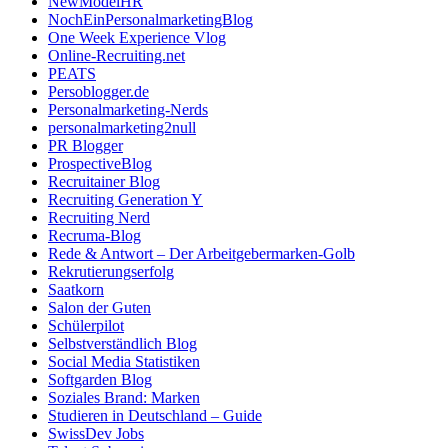
NewModelHR
NochEinPersonalmarketingBlog
One Week Experience Vlog
Online-Recruiting.net
PEATS
Persoblogger.de
Personalmarketing-Nerds
personalmarketing2null
PR Blogger
ProspectiveBlog
Recruitainer Blog
Recruiting Generation Y
Recruiting Nerd
Recruma-Blog
Rede & Antwort – Der Arbeitgebermarken-Golb
Rekrutierungserfolg
Saatkorn
Salon der Guten
Schülerpilot
Selbstverständlich Blog
Social Media Statistiken
Softgarden Blog
Soziales Brand: Marken
Studieren in Deutschland – Guide
SwissDev Jobs