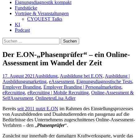
Eignungsdiagnostik kompakt
Fundstücke
Vorträge & Veranstaltungen
CYQUEST Talks
KI
Podcast
Suchen
nach:
Der E.ON-„Phasenprüfer“ – ein Online-
Assessment im Wandel der Zeit
17. August 2021
Ausbildung
,
Ausbildung bei E.ON
,
Ausbildung |
Ausbildungsmarketing
,
eAssessment
,
Eignungsdiagnostische Tests
,
Employer Branding
,
Employer Branding | Personalmarketing
,
eRecruiting
,
eRecruiting | Mobile Recruiting
,
Online-Assessment &
SelfAssessment
,
Onlinetest
Lisa Adler
Bereits
seit 2011 nutzt E.ON
im Rahmen des Einstellungsprozesses
von Auszubildenden und Dualstudierenden ein passgenau auf die
Bedürfnisse des Unternehmens zugeschnittenes Online-Assessment-
Verfahren – den „
Phasenprüfer
“.
Zunächst nur innerhalb der damaligen Kraftwerkssparte, wurde das