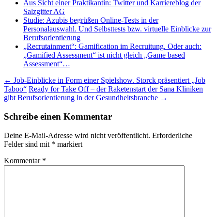
Aus Sicht einer Praktikantin: Twitter und Karriereblog der
Salzgitter AG
Studie: Azubis begrüßen Online-Tests in der
Personalauswahl. Und Selbsttests bzw. virtuelle Einblicke zur
Berufsorientierung
„Recrutainment“: Gamification im Recruitung. Oder auch:
„Gamified Assessment“ ist nicht gleich „Game based
Assessment“…
Beitragsnavigation
←
Job-Einblicke in Form einer Spielshow. Storck präsentiert „Job
Taboo“
Ready for Take Off – der Raketenstart der Sana Kliniken
gibt Berufsorientierung in der Gesundheitsbranche
→
Schreibe einen Kommentar
Deine E-Mail-Adresse wird nicht veröffentlicht.
Erforderliche
Felder sind mit
*
markiert
Kommentar
*