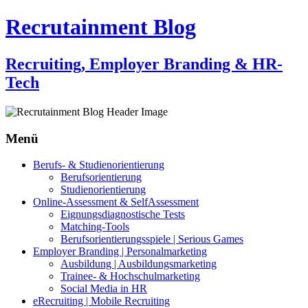
Recrutainment Blog
Recruiting, Employer Branding & HR-
Tech
Menü
Zum
Berufs- & Studienorientierung
Inhalt
Berufsorientierung
springen
Studienorientierung
Online-Assessment & SelfAssessment
Eignungsdiagnostische Tests
Matching-Tools
Berufsorientierungsspiele | Serious Games
Employer Branding | Personalmarketing
Ausbildung | Ausbildungsmarketing
Trainee- & Hochschulmarketing
Social Media in HR
eRecruiting | Mobile Recruiting