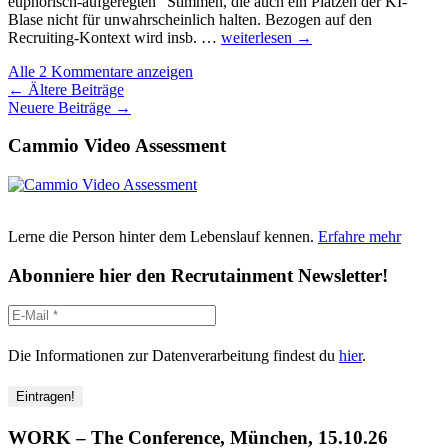
gute
euphorisch-aufgeregten“ Stimmen, die auch ein Platzen der KI-
Bewer
Blase nicht für unwahrscheinlich halten. Bezogen auf den
GEO
zu
Recruiting-Kontext wird insb. …
weiterlesen
→
statt
erkenn
Alle 2 Kommentare anzeigen
SEO:
Beitragsnavigation
←
Ältere Beiträge
Hallus
Neuere Beiträge
→
und
jedem
Cammio Video Assessment
die
eigene
Wahrheit…
Lerne die Person hinter dem Lebenslauf kennen.
Erfahre mehr
Abonniere hier den Recrutainment Newsletter!
Die Informationen zur Datenverarbeitung findest du
hier
.
WORK – The Conference, München, 15.10.26