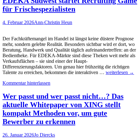
EDEKA Südwest startet Recruiting Game
zum
aktuellen
für Frischespezialisten
Stand
der
4. Februar 2026
Ann-Christin Heun
Forschung
Der Fachkräftemangel im Handel ist längst keine düstere Prognose
mehr, sondern gelebte Realität. Besonders sichtbar wird er dort, wo
Beratung, Handwerk und Qualität täglich aufeinandertreffen: an der
Bedientheke. Für EDEKA-Märkte sind diese Theken weit mehr als
Verkaufsflächen – sie sind einer der Haupt-
Differenzierungsfaktoren. Um genau hier frühzeitig die richtigen
Vom
Talente zu erreichen, bekommen die interaktiven …
weiterlesen
→
Smartphone
Kommentar hinterlassen
an
die
Frischetheke:
Wer passt und wer passt nicht…? Das
EDEKA
aktuelle Whitepaper von XING stellt
Südwest
startet
kompakt Methoden vor, um gute
Recruiting
Bewerber zu erkennen
Game
für
Frischespezialist
26. Januar 2026
Jo Diercks