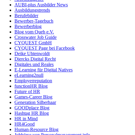
AUBI-plus Ausbilder News
Ausbildungstrends
Berufebilder
Bewerber-Tagebuch
Bewerberblog
Blog vom Queb e.V.
Crosswater Job Guide
CYQUEST GmbH
CYQUEST Page bei Facebook
Deike Uhtenwoldt
Diercks Digital Recht
Digitales und Reales
E-Learning für Digital Natives
eLearning2null
Employerreputation
functionHR Blog
Future of HR
Games-Career Blog
Generation Silberhaar
GOODplace Blog
Hashtag HR Blog
HR in Mind
HR4Good
Human-Resource Blog
Jobbörse von Personalmanagement.info