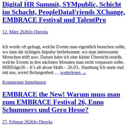
Situational
Digital HR Summit, SYMpublic, Schicht
Judgment
im Schacht, PeopleDataFriends XChange,
Test
(SJT)
EMBRACE Festival und TalentPro
12. März 2026
Jo Diercks
Ich werde oft gefragt, welche Events man eigentlich besuchen sollte,
wo man die richtigen Impulse herbekommt, wo man interessante
Menschen trifft usw. Darum habe ich eine kleine Übersicht erstellt,
welche Events in den nächsten Monaten man nicht verpassen sollte.
#HREdge26 – It´s all about Skills – 26.03., Hamburg Ich starte mal
Eventempfehlungen
mit uns, soviel Befangenheit …
weiterlesen
→
bis
Kommentar hinterlassen
zum
Sommer:
#HREdge26,
EMBRACE the New! Warum muss man
Recruiter
zum EMBRACE Festival 26, Enno
Slam,
OMR
Schummers und Gero Hesse?
Digital
HR
27. Februar 2026
Jo Diercks
Summit,