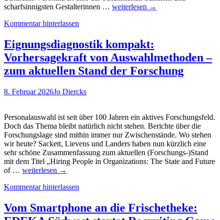
Wo
scharfsinnigsten Gestalterinnen …
weiterlesen
→
stehen
Kommentar hinterlassen
wir
beim
Thema
Eignungsdiagnostik kompakt:
„People
Vorhersagekraft von Auswahlmethoden –
&
Data“
zum aktuellen Stand der Forschung
gerade,
Veronika
8. Februar 2026
Jo Diercks
Birkheim?
Antworten
im
Personalauswahl ist seit über 100 Jahren ein aktives Forschungsfeld.
Recrutainment
Doch das Thema bleibt natürlich nicht stehen. Berichte über die
Videocast
Forschungslage sind mithin immer nur Zwischenstände. Wo stehen
#13
wir heute? Sackett, Lievens und Landers haben nun kürzlich eine
sehr schöne Zusammenfassung zum aktuellen (Forschungs-)Stand
mit dem Titel „Hiring People in Organizations: The State and Future
Eignungsdiagnostik
of …
weiterlesen
→
kompakt:
Kommentar hinterlassen
Vorhersagekraft
von
Auswahlmethoden
Vom Smartphone an die Frischetheke:
–