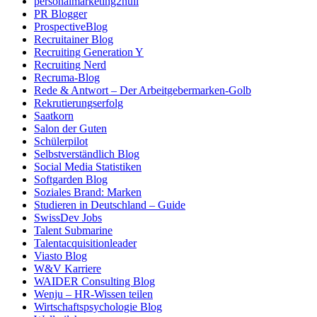
personalmarketing2null
PR Blogger
ProspectiveBlog
Recruitainer Blog
Recruiting Generation Y
Recruiting Nerd
Recruma-Blog
Rede & Antwort – Der Arbeitgebermarken-Golb
Rekrutierungserfolg
Saatkorn
Salon der Guten
Schülerpilot
Selbstverständlich Blog
Social Media Statistiken
Softgarden Blog
Soziales Brand: Marken
Studieren in Deutschland – Guide
SwissDev Jobs
Talent Submarine
Talentacquisitionleader
Viasto Blog
W&V Karriere
WAIDER Consulting Blog
Wenju – HR-Wissen teilen
Wirtschaftspsychologie Blog