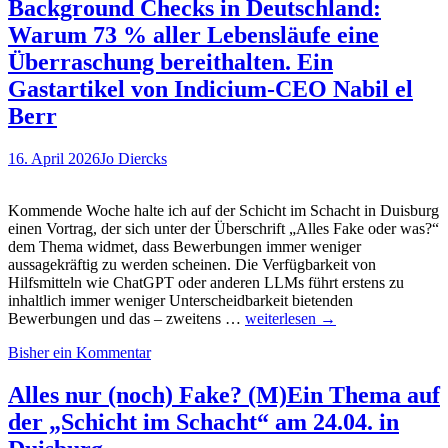
rekrutiert
Background Checks in Deutschland:
man
Warum 73 % aller Lebensläufe eine
Safety-
Driver,
Überraschung bereithalten. Ein
Jessica
Gastartikel von Indicium-CEO Nabil el
Röskam
und
Berr
Nino
Remorino?
16. April 2026
Jo Diercks
Kommende Woche halte ich auf der Schicht im Schacht in Duisburg
einen Vortrag, der sich unter der Überschrift „Alles Fake oder was?“
dem Thema widmet, dass Bewerbungen immer weniger
aussagekräftig zu werden scheinen. Die Verfügbarkeit von
Hilfsmitteln wie ChatGPT oder anderen LLMs führt erstens zu
inhaltlich immer weniger Unterscheidbarkeit bietenden
Background
Bewerbungen und das – zweitens …
weiterlesen
→
Checks
Bisher ein Kommentar
in
Deutschland:
Warum
Alles nur (noch) Fake? (M)Ein Thema auf
73
der „Schicht im Schacht“ am 24.04. in
%
aller