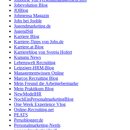
Jobevolution Blog
JOBlog
Jobmensa Magazin
Jobs bei Jooble
Jugendmarketing.de
JugendStil
Karriere Blog
Karriere-Tipps von Jobs.de
Karriere.at Blog
Karriereblog von Svenja Hofert
Kununu News
Lebenswelt Recruiting
Leipziger-HRM-Blog
Managementwissen Online
Marcos Recruiting Blog
Mein Freund die Arbeitgebermarke
Mein Praktikum Blog
NewModelHR
NochEinPersonalmarketingBlog
One Week Experience Vlog
Online-Recruiting.net
PEATS
Persoblogger.de
Personalmarketing-Nerds