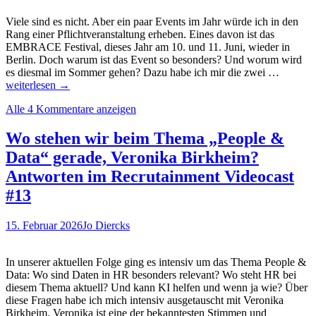
SYMpublic,
Schicht
Viele sind es nicht. Aber ein paar Events im Jahr würde ich in den
im
Rang einer Pflichtveranstaltung erheben. Eines davon ist das
Schacht,
EMBRACE Festival, dieses Jahr am 10. und 11. Juni, wieder in
PeopleDataFriends
Berlin. Doch warum ist das Event so besonders? Und worum wird
XChange,
EMBR
es diesmal im Sommer gehen? Dazu habe ich mir die zwei …
EMBRACE
the
weiterlesen
→
Festival
New!
und
Alle 4 Kommentare anzeigen
Warum
TalentPro
muss
man
Wo stehen wir beim Thema „People &
zum
Data“ gerade, Veronika Birkheim?
EMBR
Festival
Antworten im Recrutainment Videocast
26,
#13
Enno
Schumm
und
15. Februar 2026
Jo Diercks
Gero
Hesse?
In unserer aktuellen Folge ging es intensiv um das Thema People &
Data: Wo sind Daten in HR besonders relevant? Wo steht HR bei
diesem Thema aktuell? Und kann KI helfen und wenn ja wie? Über
diese Fragen habe ich mich intensiv ausgetauscht mit Veronika
Birkheim. Veronika ist eine der bekanntesten Stimmen und