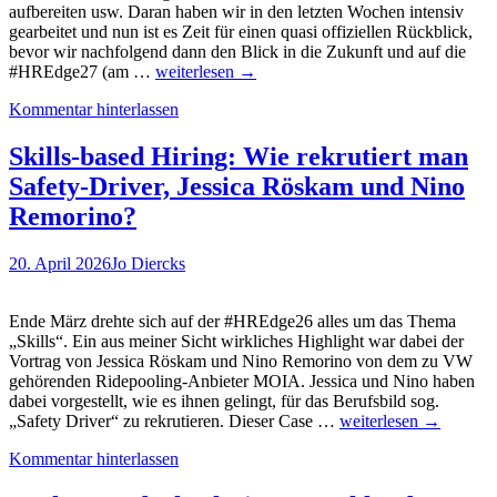
aufbereiten usw. Daran haben wir in den letzten Wochen intensiv
gearbeitet und nun ist es Zeit für einen quasi offiziellen Rückblick,
bevor wir nachfolgend dann den Blick in die Zukunft und auf die
Das
#HREdge27 (am …
weiterlesen
→
war
Kommentar hinterlassen
die
#HREdge26.
Ein
Skills-based Hiring: Wie rekrutiert man
inhaltlicher
Safety-Driver, Jessica Röskam und Nino
Rückblick
mit
Remorino?
vielen
Bildern
20. April 2026
Jo Diercks
und
Video.
All
Ende März drehte sich auf der #HREdge26 alles um das Thema
about
„Skills“. Ein aus meiner Sicht wirkliches Highlight war dabei der
Skills…
Vortrag von Jessica Röskam und Nino Remorino von dem zu VW
gehörenden Ridepooling-Anbieter MOIA. Jessica und Nino haben
dabei vorgestellt, wie es ihnen gelingt, für das Berufsbild sog.
Skills-
„Safety Driver“ zu rekrutieren. Dieser Case …
weiterlesen
→
based
Kommentar hinterlassen
Hiring:
Wie