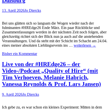
Duisburg
Lebensläufe
eine
13. April 2026
Jo Diercks
Überraschung
bereithalten.
Ein
Bei uns glätten sich so langsam die Wogen wieder nach der
Gastartikel
fulminanten #HREdge26 Ende März. Ein paar Rückblicke und
von
Zusammenfassungen werden in der nächsten Zeit noch folgen, aber
Indicium-
gleichzeitig richtet sich der Blick nun ja auch auf die anstehenden
CEO
Veranstaltungen. Und da steht mit der Schicht im Schacht am 24.04.
Nabil
Alles
eines meiner absoluten Lieblingsevents ins …
weiterlesen
→
el
nur
Berr
Bisher ein Kommentar
(noch)
Fake?
(M)Ein
Live von der #HREdge26 – der
Thema
Video-/Podcast „Quality of Hire“ (mit
auf
der
Tim Verhoeven, Melanie Habrich,
„Schicht
Vanessa Reynolds & Prof. Lars Jansen)
im
Schacht“
am
9. April 2026
Jo Diercks
24.04.
in
Duisburg
Ich gebe zu, es war schon ein kleines Experiment: Mitten in dem