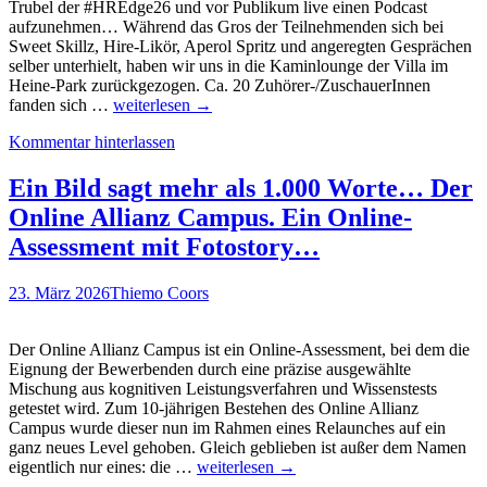
Trubel der #HREdge26 und vor Publikum live einen Podcast
aufzunehmen… Während das Gros der Teilnehmenden sich bei
Sweet Skillz, Hire-Likör, Aperol Spritz und angeregten Gesprächen
selber unterhielt, haben wir uns in die Kaminlounge der Villa im
Heine-Park zurückgezogen. Ca. 20 Zuhörer-/ZuschauerInnen
Live
fanden sich …
weiterlesen
→
von
Kommentar hinterlassen
der
#HREdge26
–
Ein Bild sagt mehr als 1.000 Worte… Der
der
Online Allianz Campus. Ein Online-
Video-/Podcast
„Quality
Assessment mit Fotostory…
of
Hire“
23. März 2026
Thiemo Coors
(mit
Tim
Verhoeven,
Der Online Allianz Campus ist ein Online-Assessment, bei dem die
Melanie
Eignung der Bewerbenden durch eine präzise ausgewählte
Habrich,
Mischung aus kognitiven Leistungsverfahren und Wissenstests
Vanessa
getestet wird. Zum 10-jährigen Bestehen des Online Allianz
Reynolds
Campus wurde dieser nun im Rahmen eines Relaunches auf ein
&
ganz neues Level gehoben. Gleich geblieben ist außer dem Namen
Prof.
Ein
eigentlich nur eines: die …
weiterlesen
→
Lars
Bild