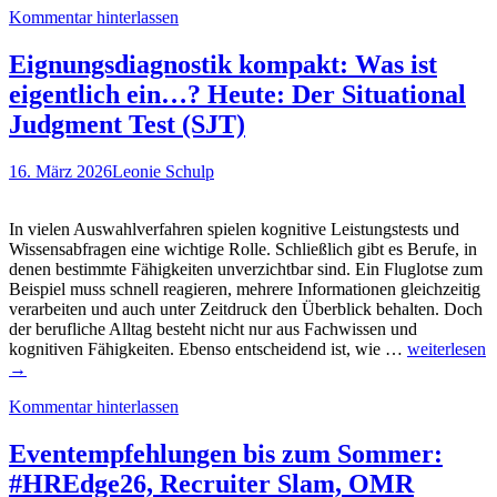
Jansen)
Kommentar hinterlassen
sagt
mehr
als
Eignungsdiagnostik kompakt: Was ist
1.000
eigentlich ein…? Heute: Der Situational
Worte…
Der
Judgment Test (SJT)
Online
Allianz
16. März 2026
Leonie Schulp
Campus.
Ein
Online-
In vielen Auswahlverfahren spielen kognitive Leistungstests und
Assessment
Wissensabfragen eine wichtige Rolle. Schließlich gibt es Berufe, in
mit
denen bestimmte Fähigkeiten unverzichtbar sind. Ein Fluglotse zum
Fotostory…
Beispiel muss schnell reagieren, mehrere Informationen gleichzeitig
verarbeiten und auch unter Zeitdruck den Überblick behalten. Doch
der berufliche Alltag besteht nicht nur aus Fachwissen und
Eignungsdia
kognitiven Fähigkeiten. Ebenso entscheidend ist, wie …
weiterlesen
kompakt:
→
Was
Kommentar hinterlassen
ist
eigentlich
ein…?
Eventempfehlungen bis zum Sommer:
Heute:
#HREdge26, Recruiter Slam, OMR
Der