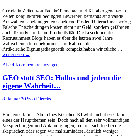
Gerade in Zeiten von Fachkräftemangel und KI, aber genauso in
Zeiten konjunkturell bedingten Bewerberüberhangs sind valide
Auswahlentscheidungen entscheidend für den Unternehmenserfolg.
Falsche Entscheidungen kosten nicht nur Geld, sondern gefährden
auch Teamdynamik und Produktivität. Die LeserInnen des
Recrutainment Blogs haben es über die letzten zwei Jahre
wahrscheinlich mitbekommen: Im Rahmen der
Wer
Artikelreihe Eignungsdiagnostik kompakt haben wir etliche …
passt
weiterlesen
→
und
Alle 4 Kommentare anzeigen
wer
passt
nicht
GEO statt SEO: Hallus und jedem die
Das
eigene Wahrheit…
aktuell
Whitep
von
8. Januar 2026
Jo Diercks
XING
stellt
kompa
Ein neues Jahr… Aber eines ist sicher: KI wird auch dieses Jahr
Metho
eines der Hauptthemen sein. Doch nach all den sehr vollmundigen
vor,
Versprechungen und Ankündigungen, mehren sich hierbei die
um
skeptischen oder sagen wir mal zumindest „deutlich weniger