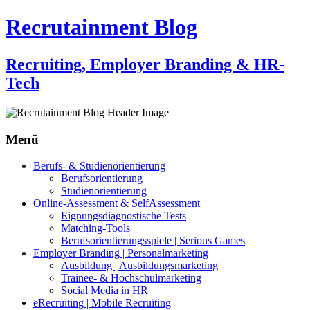
Recrutainment Blog
Recruiting, Employer Branding & HR-
Tech
Menü
Zum
Berufs- & Studienorientierung
Inhalt
Berufsorientierung
springen
Studienorientierung
Online-Assessment & SelfAssessment
Eignungsdiagnostische Tests
Matching-Tools
Berufsorientierungsspiele | Serious Games
Employer Branding | Personalmarketing
Ausbildung | Ausbildungsmarketing
Trainee- & Hochschulmarketing
Social Media in HR
eRecruiting | Mobile Recruiting