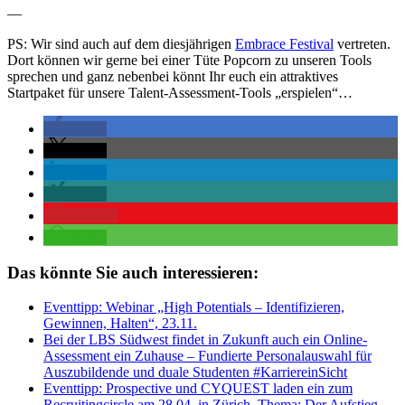
—
PS: Wir sind auch auf dem diesjährigen
Embrace Festival
vertreten.
Dort können wir gerne bei einer Tüte Popcorn zu unseren Tools
sprechen und ganz nebenbei könnt Ihr euch ein attraktives
Startpaket für unsere Talent-Assessment-Tools „erspielen“…
teilen
teilen
teilen
teilen
merken
teilen
Das könnte Sie auch interessieren:
Eventtipp: Webinar „High Potentials – Identifizieren,
Gewinnen, Halten“, 23.11.
Bei der LBS Südwest findet in Zukunft auch ein Online-
Assessment ein Zuhause – Fundierte Personalauswahl für
Auszubildende und duale Studenten #KarriereinSicht
Eventtipp: Prospective und CYQUEST laden ein zum
Recruitingcircle am 28.04. in Zürich. Thema: Der Aufstieg