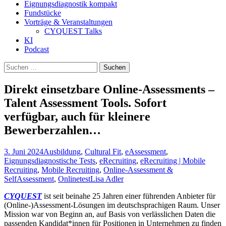
Eignungsdiagnostik kompakt
Fundstücke
Vorträge & Veranstaltungen
CYQUEST Talks
KI
Podcast
Suchen
nach:
Direkt einsetzbare Online-Assessments –
Talent Assessment Tools. Sofort
verfügbar, auch für kleinere
Bewerberzahlen…
3. Juni 2024
Ausbildung
,
Cultural Fit
,
eAssessment
,
Eignungsdiagnostische Tests
,
eRecruiting
,
eRecruiting | Mobile
Recruiting
,
Mobile Recruiting
,
Online-Assessment &
SelfAssessment
,
Onlinetest
Lisa Adler
CYQUEST
ist seit beinahe 25 Jahren einer führenden Anbieter für
(Online-)Assessment-Lösungen im deutschsprachigen Raum. Unser
Mission war von Beginn an, auf Basis von verlässlichen Daten die
passenden Kandidat*innen für Positionen in Unternehmen zu finden