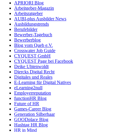
APRIORI Blog
Arbeitgeber-Magazin
Arbeitsratgeber
AUBI-plus Ausbilder News
Ausbildungstrends
Berufebilder
Bewerber-Tagebuch
Bewerberblog
Blog vom Queb e.V.
Crosswater Job Guide
CYQUEST GmbH
CYQUEST Page bei Facebook
Deike Uhtenwoldt
Diercks Digital Recht
Digitales und Reales
E-Learning für Digital Natives
eLearning2null
Employerreputation
functionHR Blog
Future of HR
Games-Career Blog
Generation Silberhaar
GOODplace Blog
Hashtag HR Blog
HR in Mind