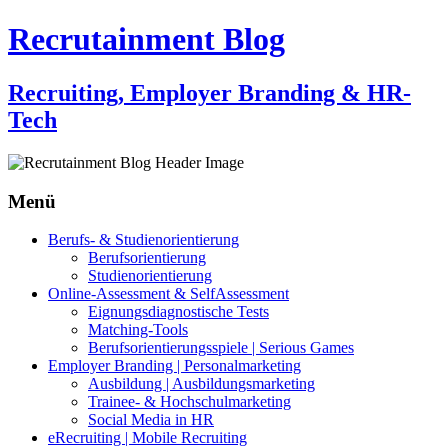
Recrutainment Blog
Recruiting, Employer Branding & HR-
Tech
Menü
Zum
Berufs- & Studienorientierung
Inhalt
Berufsorientierung
springen
Studienorientierung
Online-Assessment & SelfAssessment
Eignungsdiagnostische Tests
Matching-Tools
Berufsorientierungsspiele | Serious Games
Employer Branding | Personalmarketing
Ausbildung | Ausbildungsmarketing
Trainee- & Hochschulmarketing
Social Media in HR
eRecruiting | Mobile Recruiting