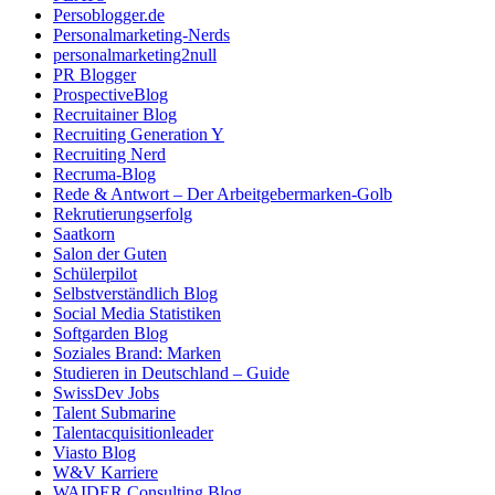
Persoblogger.de
Personalmarketing-Nerds
personalmarketing2null
PR Blogger
ProspectiveBlog
Recruitainer Blog
Recruiting Generation Y
Recruiting Nerd
Recruma-Blog
Rede & Antwort – Der Arbeitgebermarken-Golb
Rekrutierungserfolg
Saatkorn
Salon der Guten
Schülerpilot
Selbstverständlich Blog
Social Media Statistiken
Softgarden Blog
Soziales Brand: Marken
Studieren in Deutschland – Guide
SwissDev Jobs
Talent Submarine
Talentacquisitionleader
Viasto Blog
W&V Karriere
WAIDER Consulting Blog