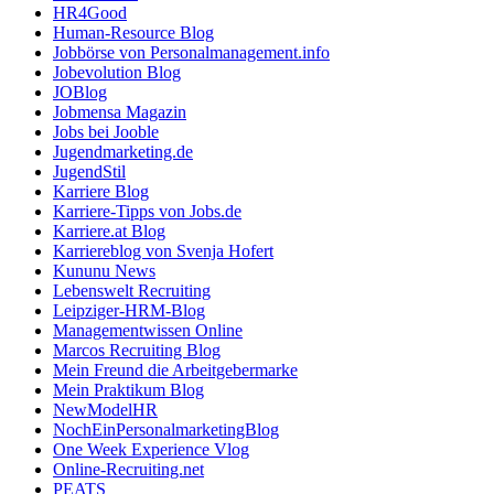
HR4Good
Human-Resource Blog
Jobbörse von Personalmanagement.info
Jobevolution Blog
JOBlog
Jobmensa Magazin
Jobs bei Jooble
Jugendmarketing.de
JugendStil
Karriere Blog
Karriere-Tipps von Jobs.de
Karriere.at Blog
Karriereblog von Svenja Hofert
Kununu News
Lebenswelt Recruiting
Leipziger-HRM-Blog
Managementwissen Online
Marcos Recruiting Blog
Mein Freund die Arbeitgebermarke
Mein Praktikum Blog
NewModelHR
NochEinPersonalmarketingBlog
One Week Experience Vlog
Online-Recruiting.net
PEATS