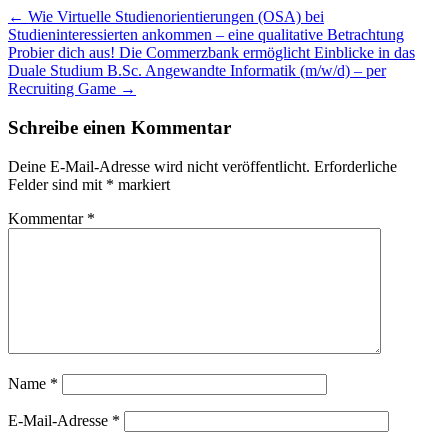
Beitragsnavigation
←
Wie Virtuelle Studienorientierungen (OSA) bei
Studieninteressierten ankommen – eine qualitative Betrachtung
Probier dich aus! Die Commerzbank ermöglicht Einblicke in das
Duale Studium B.Sc. Angewandte Informatik (m/w/d) – per
Recruiting Game
→
Schreibe einen Kommentar
Deine E-Mail-Adresse wird nicht veröffentlicht.
Erforderliche
Felder sind mit
*
markiert
Kommentar
*
Name
*
E-Mail-Adresse
*