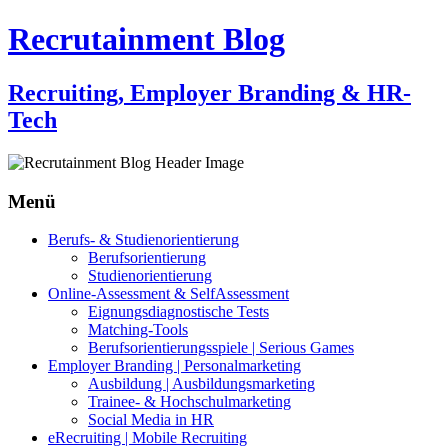
Recrutainment Blog
Recruiting, Employer Branding & HR-
Tech
Menü
Zum
Berufs- & Studienorientierung
Inhalt
Berufsorientierung
springen
Studienorientierung
Online-Assessment & SelfAssessment
Eignungsdiagnostische Tests
Matching-Tools
Berufsorientierungsspiele | Serious Games
Employer Branding | Personalmarketing
Ausbildung | Ausbildungsmarketing
Trainee- & Hochschulmarketing
Social Media in HR
eRecruiting | Mobile Recruiting