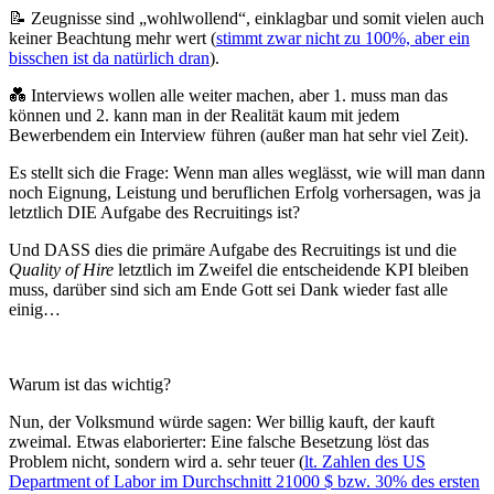
📝 Zeugnisse sind „wohlwollend“, einklagbar und somit vielen auch
keiner Beachtung mehr wert (
stimmt zwar nicht zu 100%, aber ein
bisschen ist da natürlich dran
).
💑 Interviews wollen alle weiter machen, aber 1. muss man das
können und 2. kann man in der Realität kaum mit jedem
Bewerbendem ein Interview führen (außer man hat sehr viel Zeit).
Es stellt sich die Frage: Wenn man alles weglässt, wie will man dann
noch Eignung, Leistung und beruflichen Erfolg vorhersagen, was ja
letztlich DIE Aufgabe des Recruitings ist?
Und DASS dies die primäre Aufgabe des Recruitings ist und die
Quality of Hire
letztlich im Zweifel die entscheidende KPI bleiben
muss, darüber sind sich am Ende Gott sei Dank wieder fast alle
einig…
Warum ist das wichtig?
Nun, der Volksmund würde sagen: Wer billig kauft, der kauft
zweimal. Etwas elaborierter: Eine falsche Besetzung löst das
Problem nicht, sondern wird a. sehr teuer (
lt. Zahlen des US
Department of Labor im Durchschnitt 21000 $ bzw. 30% des ersten