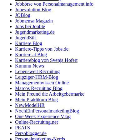
Jobbörse von Personalmanagement.info
Jobevolution Blog
JOBlog
Jobmensa Magazin
Jobs bei Jooble
Jugendmarketing.de
JugendStil
Karriere Blog
Karriere-Tipps von Jobs.de
Karriere.at Blog
Karriereblog von Svenja Hofert
Kununu News
Lebenswelt Recruiting
Leipziger-HRM-Blog
Managementwissen Online
Marcos Recruiting Blog
Mein Freund die Arbeitgebermarke
Mein Praktikum Blog
NewModelHR
NochEinPersonalmarketingBlog
One Week Experience Vlog
Online-Recruiting.net
PEATS
Persoblogger.de
Personalmarketing-Nerds