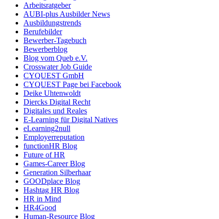
Arbeitsratgeber
AUBI-plus Ausbilder News
Ausbildungstrends
Berufebilder
Bewerber-Tagebuch
Bewerberblog
Blog vom Queb e.V.
Crosswater Job Guide
CYQUEST GmbH
CYQUEST Page bei Facebook
Deike Uhtenwoldt
Diercks Digital Recht
Digitales und Reales
E-Learning für Digital Natives
eLearning2null
Employerreputation
functionHR Blog
Future of HR
Games-Career Blog
Generation Silberhaar
GOODplace Blog
Hashtag HR Blog
HR in Mind
HR4Good
Human-Resource Blog