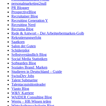
personalmarketing2null
PR Blogger
ProspectiveBlog
Recruitainer Blog
Recruiting Generation Y
Recruiting Nerd
Recruma-Blog
Rede & Antwort – Der Arbeitgebermarken-Golb
Rekrutierungserfolg
Saatkorn
Salon der Guten
Schülerpilot
Selbstverständlich Blog
Social Media Statistiken
Softgarden Blog
Soziales Brand: Marken
Studieren in Deutschland – Guide
SwissDev Jobs
Talent Submarine
Talentacquisitionleader
Viasto Blog
W&V Karriere
WAIDER Consulting Blog
Wenju – HR-Wissen teilen
Wirtschaftspsychologie Blog