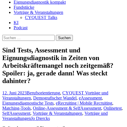
Eignungsdiagnostik kompakt
Fundstücke
Vorträge & Veranstaltungen
CYQUEST Talks
KI
Podcast
Suchen
nach:
Sind Tests, Assessment und
Eignungsdiagnostik in Zeiten von
Arbeitskräftemangel noch zeitgemäß?
Spoiler: ja, gerade dann! Was steckt
dahinter?
12. Juni 2023
Berufsorientierung
,
CYQUEST Vorträge und
Veranstaltungen
,
Demografischer Wandel
,
eAssessment
,
Eignungsdiagnostische Tests
,
eRecruiting | Mobile Recruiting
,
Matching-Tools
,
Online-Assessment & SelfAssessment
,
Onlinetest
,
SelfAssessment
,
Vorträge & Veranstaltungen
,
Vorträge und
Veranstaltungen
Jo Diercks