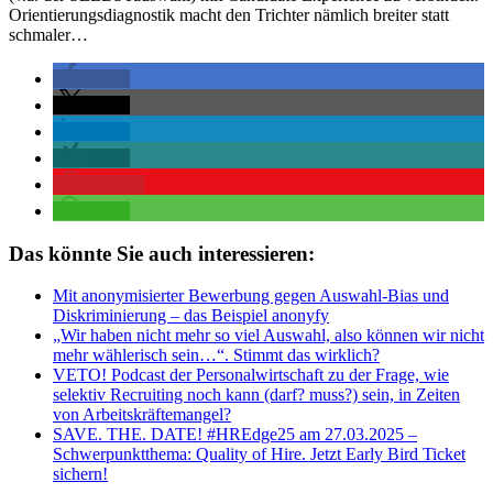
Orientierungsdiagnostik macht den Trichter nämlich breiter statt
schmaler…
teilen
teilen
teilen
teilen
merken
teilen
Das könnte Sie auch interessieren:
Mit anonymisierter Bewerbung gegen Auswahl-Bias und
Diskriminierung – das Beispiel anonyfy
„Wir haben nicht mehr so viel Auswahl, also können wir nicht
mehr wählerisch sein…“. Stimmt das wirklich?
VETO! Podcast der Personalwirtschaft zu der Frage, wie
selektiv Recruiting noch kann (darf? muss?) sein, in Zeiten
von Arbeitskräftemangel?
SAVE. THE. DATE! #HREdge25 am 27.03.2025 –
Schwerpunktthema: Quality of Hire. Jetzt Early Bird Ticket
sichern!