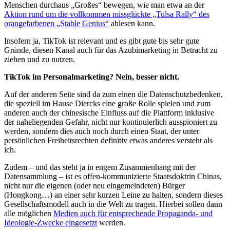
Menschen durchaus „Großes“ bewegen, wie man etwa an der
Aktion rund um die vollkommen missglückte „Tulsa Rally“ des
orangefarbenen „Stable Genius“
ablesen kann.
Insofern ja, TikTok ist relevant und es gibt gute bis sehr gute
Gründe, diesen Kanal auch für das Azubimarketing in Betracht zu
ziehen und zu nutzen.
TikTok im Personalmarketing? Nein, besser nicht.
Auf der anderen Seite sind da zum einen die Datenschutzbedenken,
die speziell im Hause Diercks eine große Rolle spielen und zum
anderen auch der chinesische Einfluss auf die Plattform inklusive
der naheliegenden Gefahr, nicht nur kontinuierlich ausspioniert zu
werden, sondern dies auch noch durch einen Staat, der unter
persönlichen Freiheitsrechten definitiv etwas anderes versteht als
ich.
Zudem – und das steht ja in engem Zusammenhang mit der
Datensammlung – ist es offen-kommunizierte Staatsdoktrin Chinas,
nicht nur die eigenen (oder neu eingemeindeten) Bürger
(Hongkong…) an einer sehr kurzen Leine zu halten, sondern dieses
Gesellschaftsmodell auch in die Welt zu tragen. Hierbei sollen dann
alle möglichen
Medien auch für entsprechende Propaganda- und
Ideologie-Zwecke eingesetzt
werden.