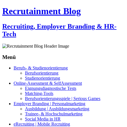
Recrutainment Blog
Recruiting, Employer Branding & HR-
Tech
Menü
Zum
Berufs- & Studienorientierung
Inhalt
Berufsorientierung
springen
Studienorientierung
Online-Assessment & SelfAssessment
Eignungsdiagnostische Tests
Matching-Tools
Berufsorientierungsspiele | Serious Games
Employer Branding | Personalmarketing
Ausbildung | Ausbildungsmarketing
Trainee- & Hochschulmarketing
Social Media in HR
eRecruiting | Mobile Recruiting