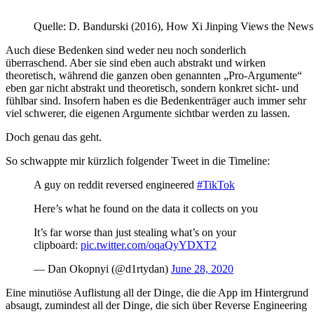
Quelle: D. Bandurski (2016), How Xi Jinping Views the News
Auch diese Bedenken sind weder neu noch sonderlich
überraschend. Aber sie sind eben auch abstrakt und wirken
theoretisch, während die ganzen oben genannten „Pro-Argumente“
eben gar nicht abstrakt und theoretisch, sondern konkret sicht- und
fühlbar sind. Insofern haben es die Bedenkenträger auch immer sehr
viel schwerer, die eigenen Argumente sichtbar werden zu lassen.
Doch genau das geht.
So schwappte mir kürzlich folgender Tweet in die Timeline:
A guy on reddit reversed engineered
#TikTok
Here’s what he found on the data it collects on you
It’s far worse than just stealing what’s on your
clipboard:
pic.twitter.com/oqaQyYDXT2
— Dan Okopnyi (@d1rtydan)
June 28, 2020
Eine minutiöse Auflistung all der Dinge, die die App im Hintergrund
absaugt, zumindest all der Dinge, die sich über Reverse Engineering