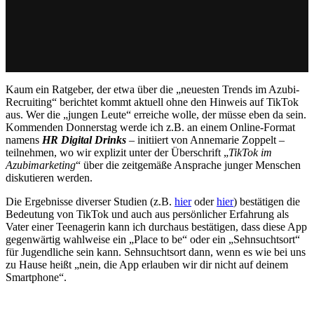
Kaum ein Ratgeber, der etwa über die „neuesten Trends im Azubi-
Recruiting“ berichtet kommt aktuell ohne den Hinweis auf TikTok
aus. Wer die „jungen Leute“ erreiche wolle, der müsse eben da sein.
Kommenden Donnerstag werde ich z.B. an einem Online-Format
namens
HR Digital Drinks
– initiiert von Annemarie Zoppelt –
teilnehmen, wo wir explizit unter der Überschrift „
TikTok im
Azubimarketing
“ über die zeitgemäße Ansprache junger Menschen
diskutieren werden.
Die Ergebnisse diverser Studien (z.B.
hier
oder
hier
) bestätigen die
Bedeutung von TikTok und auch aus persönlicher Erfahrung als
Vater einer Teenagerin kann ich durchaus bestätigen, dass diese App
gegenwärtig wahlweise ein „Place to be“ oder ein „Sehnsuchtsort“
für Jugendliche sein kann. Sehnsuchtsort dann, wenn es wie bei uns
zu Hause heißt „nein, die App erlauben wir dir nicht auf deinem
Smartphone“.