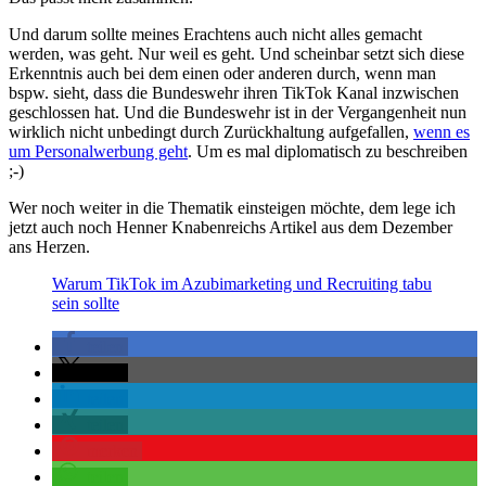
Und darum sollte meines Erachtens auch nicht alles gemacht
werden, was geht. Nur weil es geht. Und scheinbar setzt sich diese
Erkenntnis auch bei dem einen oder anderen durch, wenn man
bspw. sieht, dass die Bundeswehr ihren TikTok Kanal inzwischen
geschlossen hat. Und die Bundeswehr ist in der Vergangenheit nun
wirklich nicht unbedingt durch Zurückhaltung aufgefallen,
wenn es
um Personalwerbung geht
. Um es mal diplomatisch zu beschreiben
;-)
Wer noch weiter in die Thematik einsteigen möchte, dem lege ich
jetzt auch noch Henner Knabenreichs Artikel aus dem Dezember
ans Herzen.
Warum TikTok im Azubimarketing und Recruiting tabu
sein sollte
teilen
teilen
teilen
teilen
merken
teilen