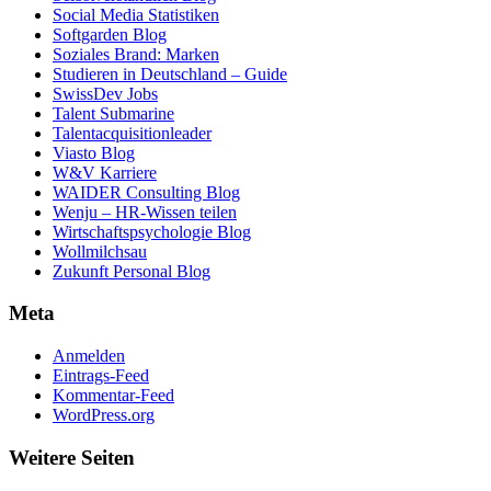
Social Media Statistiken
Softgarden Blog
Soziales Brand: Marken
Studieren in Deutschland – Guide
SwissDev Jobs
Talent Submarine
Talentacquisitionleader
Viasto Blog
W&V Karriere
WAIDER Consulting Blog
Wenju – HR-Wissen teilen
Wirtschaftspsychologie Blog
Wollmilchsau
Zukunft Personal Blog
Meta
Anmelden
Eintrags-Feed
Kommentar-Feed
WordPress.org
Weitere Seiten