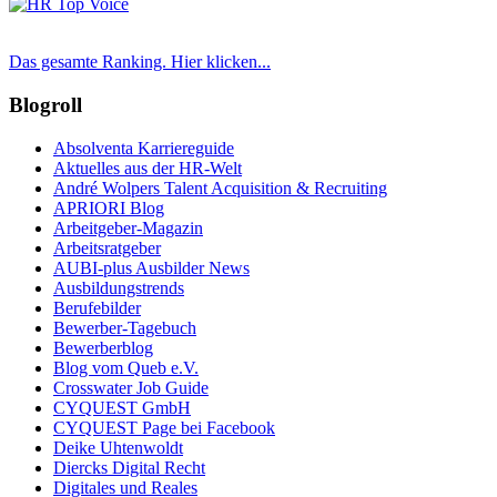
Das gesamte Ranking. Hier klicken...
Blogroll
Absolventa Karriereguide
Aktuelles aus der HR-Welt
André Wolpers Talent Acquisition & Recruiting
APRIORI Blog
Arbeitgeber-Magazin
Arbeitsratgeber
AUBI-plus Ausbilder News
Ausbildungstrends
Berufebilder
Bewerber-Tagebuch
Bewerberblog
Blog vom Queb e.V.
Crosswater Job Guide
CYQUEST GmbH
CYQUEST Page bei Facebook
Deike Uhtenwoldt
Diercks Digital Recht
Digitales und Reales