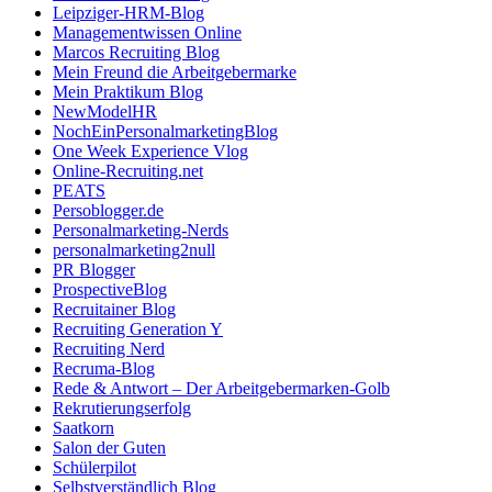
Leipziger-HRM-Blog
Managementwissen Online
Marcos Recruiting Blog
Mein Freund die Arbeitgebermarke
Mein Praktikum Blog
NewModelHR
NochEinPersonalmarketingBlog
One Week Experience Vlog
Online-Recruiting.net
PEATS
Persoblogger.de
Personalmarketing-Nerds
personalmarketing2null
PR Blogger
ProspectiveBlog
Recruitainer Blog
Recruiting Generation Y
Recruiting Nerd
Recruma-Blog
Rede & Antwort – Der Arbeitgebermarken-Golb
Rekrutierungserfolg
Saatkorn
Salon der Guten
Schülerpilot
Selbstverständlich Blog