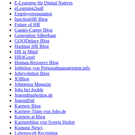
E-Learning für Digital Natives
eLearning2null
Employerreputation
functionHR Blog
Future of HR
Games-Career Blog
Generation Silberhaar
GOODplace Blog
Hashtag HR Blog
HR in Mind
HR4Good
Human-Resource Blog
Jobbörse von Personalmanagement.info
Jobevolution Blog
JOBlog
Jobmensa Magazin
Jobs bei Jooble
Jugendmarketing.de
JugendStil
Karriere Blog
Karriere-Tipps von Jobs.de
Karriere.at Blog
Karriereblog von Svenja Hofert
Kununu News
Lebenswelt Recruiting