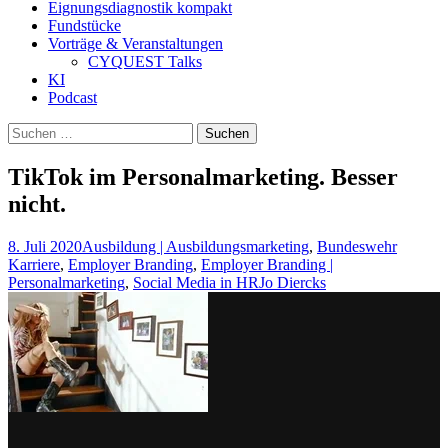
Eignungsdiagnostik kompakt
Fundstücke
Vorträge & Veranstaltungen
CYQUEST Talks
KI
Podcast
Suchen
nach:
TikTok im Personalmarketing. Besser
nicht.
8. Juli 2020
Ausbildung | Ausbildungsmarketing
,
Bundeswehr
Karriere
,
Employer Branding
,
Employer Branding |
Personalmarketing
,
Social Media in HR
Jo Diercks