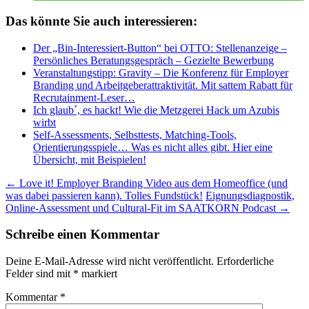
Das könnte Sie auch interessieren:
Der „Bin-Interessiert-Button“ bei OTTO: Stellenanzeige –
Persönliches Beratungsgespräch – Gezielte Bewerbung
Veranstaltungstipp: Gravity – Die Konferenz für Employer
Branding und Arbeitgeberattraktivität. Mit sattem Rabatt für
Recrutainment-Leser…
Ich glaub´, es hackt! Wie die Metzgerei Hack um Azubis
wirbt
Self-Assessments, Selbsttests, Matching-Tools,
Orientierungsspiele… Was es nicht alles gibt. Hier eine
Übersicht, mit Beispielen!
Beitragsnavigation
←
Love it! Employer Branding Video aus dem Homeoffice (und
was dabei passieren kann). Tolles Fundstück!
Eignungsdiagnostik,
Online-Assessment und Cultural-Fit im SAATKORN Podcast
→
Schreibe einen Kommentar
Deine E-Mail-Adresse wird nicht veröffentlicht.
Erforderliche
Felder sind mit
*
markiert
Kommentar
*