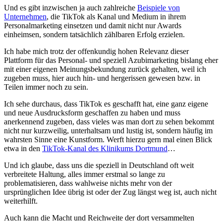
Und es gibt inzwischen ja auch zahlreiche
Beispiele von
Unternehmen
, die TikTok als Kanal und Medium in ihrem
Personalmarketing einsetzen und damit nicht nur Awards
einheimsen, sondern tatsächlich zählbaren Erfolg erzielen.
Ich habe mich trotz der offenkundig hohen Relevanz dieser
Plattform für das Personal- und speziell Azubimarketing bislang eher
mit einer eigenen Meinungsbekundung zurück gehalten, weil ich
zugeben muss, hier auch hin- und hergerissen gewesen bzw. in
Teilen immer noch zu sein.
Ich sehe durchaus, dass TikTok es geschafft hat, eine ganz eigene
und neue Ausdrucksform geschaffen zu haben und muss
anerkennend zugeben, dass vieles was man dort zu sehen bekommt
nicht nur kurzweilig, unterhaltsam und lustig ist, sondern häufig im
wahrsten Sinne eine Kunstform. Werft hierzu gern mal einen Blick
etwa in den
TikTok-Kanal des Klinikums Dortmund
…
Und ich glaube, dass uns die speziell in Deutschland oft weit
verbreitete Haltung, alles immer erstmal so lange zu
problematisieren, dass wahlweise nichts mehr von der
ursprünglichen Idee übrig ist oder der Zug längst weg ist, auch nicht
weiterhilft.
Auch kann die Macht und Reichweite der dort versammelten