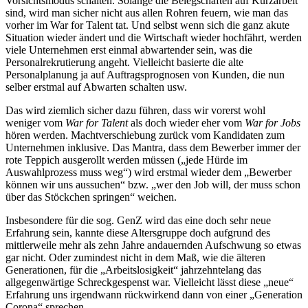
Vorsichtsmodus schalten. Solange die Belegschaften auf Kurzarbeit
sind, wird man sicher nicht aus allen Rohren feuern, wie man das
vorher im War for Talent tat. Und selbst wenn sich die ganz akute
Situation wieder ändert und die Wirtschaft wieder hochfährt, werden
viele Unternehmen erst einmal abwartender sein, was die
Personalrekrutierung angeht. Vielleicht basierte die alte
Personalplanung ja auf Auftragsprognosen von Kunden, die nun
selber erstmal auf Abwarten schalten usw.
Das wird ziemlich sicher dazu führen, dass wir vorerst wohl
weniger vom
War for Talent
als doch wieder eher vom
War for Jobs
hören werden. Machtverschiebung zurück vom Kandidaten zum
Unternehmen inklusive. Das Mantra, dass dem Bewerber immer der
rote Teppich ausgerollt werden müssen („jede Hürde im
Auswahlprozess muss weg“) wird erstmal wieder dem „Bewerber
können wir uns aussuchen“ bzw. „wer den Job will, der muss schon
über das Stöckchen springen“ weichen.
Insbesondere für die sog. GenZ wird das eine doch sehr neue
Erfahrung sein, kannte diese Altersgruppe doch aufgrund des
mittlerweile mehr als zehn Jahre andauernden Aufschwung so etwas
gar nicht. Oder zumindest nicht in dem Maß, wie die älteren
Generationen, für die „Arbeitslosigkeit“ jahrzehntelang das
allgegenwärtige Schreckgespenst war. Vielleicht lässt diese „neue“
Erfahrung uns irgendwann rückwirkend dann von einer „Generation
Corona“ sprechen…