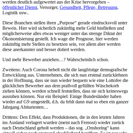
werden deutlich aufgewertet aus der Krise hervorgehen –
öffentlicher Dienst
, Versorger,
Gesundheit, Pflege, Betreuung
,
Logistik usw..
Diese Branchen stellen ihren „Purpose“ gerade eindrucksvoll unter
Beweis. Hier wird sicherlich zukünftig mehr Geld hinfließen und
möglicherweise alles etwas weniger unter das strenge Diktat der
Ökonomisierung gestellt. Ich wage die Prognose, hier werden
zukünftig mehr Stellen zu besetzen sein, vor allem aber werden
diese anerkannter und besser dotiert werden.
Und mehr Bewerber anziehen…? Wahrscheinlich schon.
Zweitens: Auch Corona hebelt nicht die langfristige demografische
Entwicklung aus. Unternehmen, die sich nun erstmal zurücklehnen
in der Hoffnung, dass sie nun wieder bequem wie eine Lottofee die
glücklichen Bewerber aus dem prallvoll gefüllten Wäschekorb
ziehen können, werden schnell feststellen, dass sie sich keineswegs
ausruhen können. Nur ein Beispiel: Einige Bundesländer haben
wieder auf G9 umgestellt, d.h. da fehlt dann mal so eben ein ganzer
Jahrgang Abiturienten…
Drittens: Den Effekt, dass Produktionen, die in den letzten Jahren
ins Ausland verlagert wurden (meist nach Fernost) wieder zurück
nach Deutschland geholt werden – das sog. „Onshoring“ kann