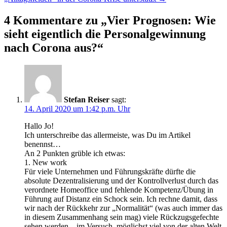
4 Kommentare zu „
Vier Prognosen: Wie
sieht eigentlich die Personalgewinnung
nach Corona aus?
“
Stefan Reiser
sagt:
14. April 2020 um 1:42 p.m. Uhr
Hallo Jo!
Ich unterschreibe das allermeiste, was Du im Artikel
benennst…
An 2 Punkten grüble ich etwas:
1. New work
Für viele Unternehmen und Führungskräfte dürfte die
absolute Dezentralisierung und der Kontrollverlust durch das
verordnete Homeoffice und fehlende Kompetenz/Übung in
Führung auf Distanz ein Schock sein. Ich rechne damit, dass
wir nach der Rückkehr zur „Normalität“ (was auch immer das
in diesem Zusammenhang sein mag) viele Rückzugsgefechte
sehen werden – im Versuch, möglichst viel von der alten Welt