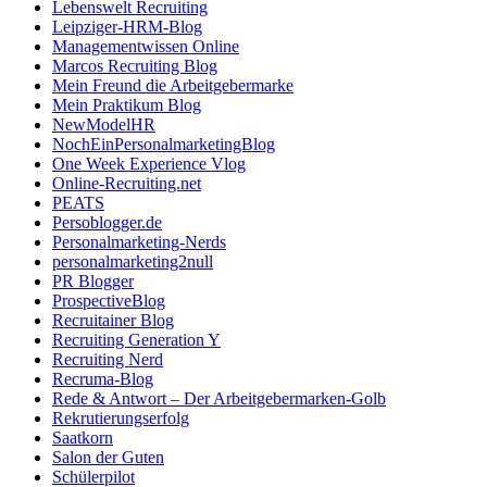
Lebenswelt Recruiting
Leipziger-HRM-Blog
Managementwissen Online
Marcos Recruiting Blog
Mein Freund die Arbeitgebermarke
Mein Praktikum Blog
NewModelHR
NochEinPersonalmarketingBlog
One Week Experience Vlog
Online-Recruiting.net
PEATS
Persoblogger.de
Personalmarketing-Nerds
personalmarketing2null
PR Blogger
ProspectiveBlog
Recruitainer Blog
Recruiting Generation Y
Recruiting Nerd
Recruma-Blog
Rede & Antwort – Der Arbeitgebermarken-Golb
Rekrutierungserfolg
Saatkorn
Salon der Guten
Schülerpilot