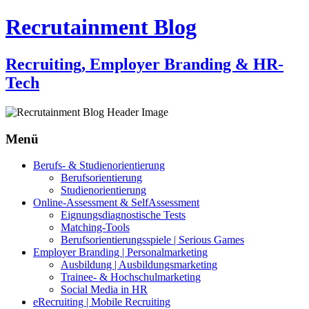
Recrutainment Blog
Recruiting, Employer Branding & HR-
Tech
Menü
Zum
Berufs- & Studienorientierung
Inhalt
Berufsorientierung
springen
Studienorientierung
Online-Assessment & SelfAssessment
Eignungsdiagnostische Tests
Matching-Tools
Berufsorientierungsspiele | Serious Games
Employer Branding | Personalmarketing
Ausbildung | Ausbildungsmarketing
Trainee- & Hochschulmarketing
Social Media in HR
eRecruiting | Mobile Recruiting