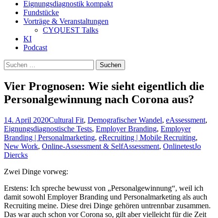
Eignungsdiagnostik kompakt
Fundstücke
Vorträge & Veranstaltungen
CYQUEST Talks
KI
Podcast
Suchen
nach:
Vier Prognosen: Wie sieht eigentlich die
Personalgewinnung nach Corona aus?
14. April 2020
Cultural Fit
,
Demografischer Wandel
,
eAssessment
,
Eignungsdiagnostische Tests
,
Employer Branding
,
Employer
Branding | Personalmarketing
,
eRecruiting | Mobile Recruiting
,
New Work
,
Online-Assessment & SelfAssessment
,
Onlinetest
Jo
Diercks
Zwei Dinge vorweg:
Erstens: Ich spreche bewusst von „Personalgewinnung“, weil ich
damit sowohl Employer Branding und Personalmarketing als auch
Recruiting meine. Diese drei Dinge gehören untrennbar zusammen.
Das war auch schon vor Corona so, gilt aber vielleicht für die Zeit