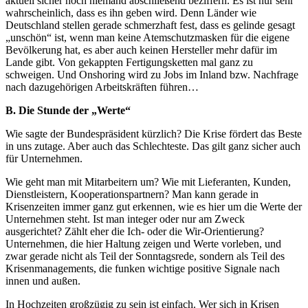
aktuell sicher noch niemand abschließend beziffern. Es ist nur sehr
wahrscheinlich, dass es ihn geben wird. Denn Länder wie
Deutschland stellen gerade schmerzhaft fest, dass es gelinde gesagt
„unschön“ ist, wenn man keine Atemschutzmasken für die eigene
Bevölkerung hat, es aber auch keinen Hersteller mehr dafür im
Lande gibt. Von gekappten Fertigungsketten mal ganz zu
schweigen. Und Onshoring wird zu Jobs im Inland bzw. Nachfrage
nach dazugehörigen Arbeitskräften führen…
B. Die Stunde der „Werte“
Wie sagte der Bundespräsident kürzlich? Die Krise fördert das Beste
in uns zutage. Aber auch das Schlechteste. Das gilt ganz sicher auch
für Unternehmen.
Wie geht man mit Mitarbeitern um? Wie mit Lieferanten, Kunden,
Dienstleistern, Kooperationspartnern? Man kann gerade in
Krisenzeiten immer ganz gut erkennen, wie es hier um die Werte der
Unternehmen steht. Ist man integer oder nur am Zweck
ausgerichtet? Zählt eher die Ich- oder die Wir-Orientierung?
Unternehmen, die hier Haltung zeigen und Werte vorleben, und
zwar gerade nicht als Teil der Sonntagsrede, sondern als Teil des
Krisenmanagements, die funken wichtige positive Signale nach
innen und außen.
In Hochzeiten großzügig zu sein ist einfach. Wer sich in Krisen