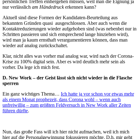
persönlichen Treffen einhergehen müssen, weil man die Eignung ja
nur verlässlich
am Händedruck
erkennen kann?
Aktuell sind diese Formen der Kandidaten-Beurteilung aus
bekannten Gründen quasi ausgeschlossen. Aber auch wenn die
Kontaktreduzierungen wieder aufgehoben sind (was nebenbei nur in
Schritten passieren und sich entsprechend lange hinziehen wird),
wird man ja kaum ernsthaft verargumentieren können, dass man
wieder auf analog zurückschaltet.
Klar, nicht alles was vorher mal analog war, wird nach der Corona-
Krise zu 100% digital sein. Aber es wird deutlich mehr sein als
vorher. Da lege ich mich fest.
D. New Work – der Geist lässt sich nicht wieder in die Flasche
sperren
Ein ganz wichtiges Thema…
Ich hatte ja vor schon vor etwas mehr
als einem Monat prophezeit, dass Corona wohl – wenn auch
unfreiwillig – zum größten Feldversuch in New Work aller Zeiten
führen dürfte
.
Nun, das große Fass will ich hier nicht aufmachen, weil ich mich
hier auf die Personalgewinnung fokussieren möchte. D.h. mir geht