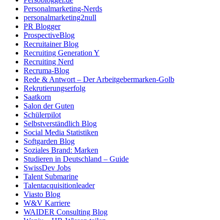
Personalmarketing-Nerds
personalmarketing2null
PR Blogger
ProspectiveBlog
Recruitainer Blog
Recruiting Generation Y
Recruiting Nerd
Recruma-Blog
Rede & Antwort – Der Arbeitgebermarken-Golb
Rekrutierungserfolg
Saatkorn
Salon der Guten
Schülerpilot
Selbstverständlich Blog
Social Media Statistiken
Softgarden Blog
Soziales Brand: Marken
Studieren in Deutschland – Guide
SwissDev Jobs
Talent Submarine
Talentacquisitionleader
Viasto Blog
W&V Karriere
WAIDER Consulting Blog