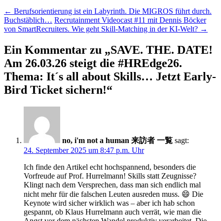
Beitragsnavigation
←
Berufsorientierung ist ein Labyrinth. Die MIGROS führt durch.
Buchstäblich…
Recrutainment Videocast #11 mit Dennis Böcker
von SmartRecruiters. Wie geht Skill-Matching in der KI-Welt?
→
Ein Kommentar zu „
SAVE. THE. DATE!
Am 26.03.26 steigt die #HREdge26.
Thema: It´s all about Skills… Jetzt Early-
Bird Ticket sichern!
“
no, i'm not a human 来訪者 一覧
sagt:
24. September 2025 um 8:47 p.m. Uhr
Ich finde den Artikel echt hochspannend, besonders die
Vorfreude auf Prof. Hurrelmann! Skills statt Zeugnisse?
Klingt nach dem Versprechen, dass man sich endlich mal
nicht mehr für die falschen Leuten ausreden muss. 😄 Die
Keynote wird sicher wirklich was – aber ich hab schon
gespannt, ob Klaus Hurrelmann auch verrät, wie man die
Angst vor dem nächsten Wandel produktiv verarbeitet. Die