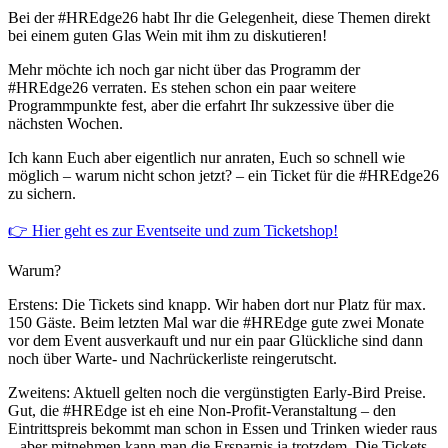
Bei der #HREdge26 habt Ihr die Gelegenheit, diese Themen direkt
bei einem guten Glas Wein mit ihm zu diskutieren!
Mehr möchte ich noch gar nicht über das Programm der
#HREdge26 verraten. Es stehen schon ein paar weitere
Programmpunkte fest, aber die erfahrt Ihr sukzessive über die
nächsten Wochen.
Ich kann Euch aber eigentlich nur anraten, Euch so schnell wie
möglich – warum nicht schon jetzt? – ein Ticket für die #HREdge26
zu sichern.
👉 Hier geht es zur Eventseite und zum Ticketshop!
Warum?
Erstens: Die Tickets sind knapp. Wir haben dort nur Platz für max.
150 Gäste. Beim letzten Mal war die #HREdge gute zwei Monate
vor dem Event ausverkauft und nur ein paar Glückliche sind dann
noch über Warte- und Nachrückerliste reingerutscht.
Zweitens: Aktuell gelten noch die vergünstigten Early-Bird Preise.
Gut, die #HREdge ist eh eine Non-Profit-Veranstaltung – den
Eintrittspreis bekommt man schon in Essen und Trinken wieder raus
– aber mitnehmen kann man die Ersparnis ja trotzdem. Die Tickets