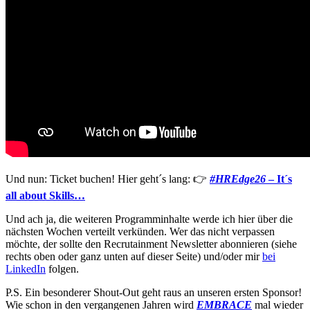
Und nun: Ticket buchen! Hier geht´s lang: 👉
#HREdge26
– It´s
all about Skills…
Und ach ja, die weiteren Programminhalte werde ich hier über die
nächsten Wochen verteilt verkünden. Wer das nicht verpassen
möchte, der sollte den Recrutainment Newsletter abonnieren (siehe
rechts oben oder ganz unten auf dieser Seite) und/oder mir
bei
LinkedIn
folgen.
P.S. Ein besonderer Shout-Out geht raus an unseren ersten Sponsor!
Wie schon in den vergangenen Jahren wird
EMBRACE
mal wieder