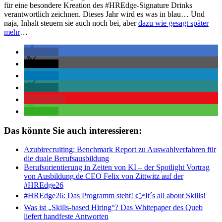
für eine besondere Kreation des #HREdge-Signature Drinks
verantwortlich zeichnen. Dieses Jahr wird es was in blau… Und
naja, Inhalt steuern sie auch noch bei, aber
dazu wie gesagt später
mehr
…
teilen
teilen
teilen
teilen
merken
teilen
Das könnte Sie auch interessieren:
Azubirecruiting: Benchmark Report zu Auswahlverfahren für
die duale Berufsausbildung
Berufsorientierung in Zeiten von KI – der Spotlight Vortrag
von Ausbildung.de CEO Felix von Zittwitz auf der
#HREdge26
#HREdge26: Das Programm steht! 👉It´s all about Skills!
Was ist „Skills-based Hiring“? Das Whitepaper des Queb
liefert handfeste Antworten