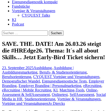
Eignungsdiagnostik kompakt
Fundstücke
Vorträge & Veranstaltungen
CYQUEST Talks
KI
Podcast
Suchen
nach:
SAVE. THE. DATE! Am 26.03.26 steigt
die #HREdge26. Thema: It´s all about
Skills… Jetzt Early-Bird Ticket sichern!
23. September 2025
Ausbildung
,
Ausbildung |
Ausbildungsmarketing
,
Berufs- & Studienorientierung
,
Berufsorientierung
,
CYQUEST Vorträge und Veranstaltungen
,
Demografischer Wandel
,
Eignungsdiagnostische Tests
,
Employer
Branding
,
Employer Branding | Personalmarketing
,
eRecruiting
,
eRecruiting | Mobile Recruiting
,
KI
,
Matching-Tools
,
Online-
Assessment & SelfAssessment
,
Onlinetest
,
SelfAssessment
,
Social
Media in HR
,
Studienorientierung
,
Vorträge & Veranstaltungen
,
Vorträge und Veranstaltungen
Jo Diercks