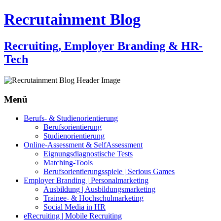
Recrutainment Blog
Recruiting, Employer Branding & HR-
Tech
Menü
Zum
Berufs- & Studienorientierung
Inhalt
Berufsorientierung
springen
Studienorientierung
Online-Assessment & SelfAssessment
Eignungsdiagnostische Tests
Matching-Tools
Berufsorientierungsspiele | Serious Games
Employer Branding | Personalmarketing
Ausbildung | Ausbildungsmarketing
Trainee- & Hochschulmarketing
Social Media in HR
eRecruiting | Mobile Recruiting