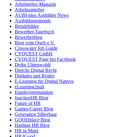
Arbeitgeber-Magazin
Arbeitsratgeber
AUBI-plus Ausbilder News
Ausbildungstrends
Berufebilder
Bewerber-Tagebuch
Bewerberblog
Blog vom Queb e.V.
Crosswater Job Guide
CYQUEST GmbH
CYQUEST Page bei Facebook
Deike Uhtenwoldt
Diercks Digital Recht
Digitales und Reales
E-Learning für Digital Natives
eLearning2null
Employerreputation
functionHR Blog
Future of HR
Games-Career Blog
Generation Silberhaar
GOODplace Blog
Hashtag HR Blog
HR in Mind
HR4Good