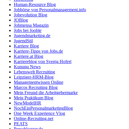
Human-Resource Blog
Jobbörse von Personalmanagement.info
Jobevolution Blog
JOBlog
Jobmensa Magazin
Jobs bei Jooble
Jugendmarketing.de
JugendStil
Karriere Blog
Karriere-Tipps von Jobs.de
Karriere.at Blog
Karriereblog von Svenja Hofert
Kununu News
Lebenswelt Recruiting
Leipziger-HRM-Blog
Managementwissen Online
Marcos Recruiting Blog
Mein Freund die Arbeitgebermarke
Mein Praktikum Blog
NewModelHR
NochEinPersonalmarketingBlog
One Week Experience Vlog
Online-Recruiting.net
PEATS
Persoblogger.de