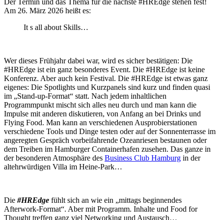
Der Termin und das Thema für die nächste #HREdge stehen fest!
Am 26. März 2026 heißt es:
It s all about Skills…
Wer dieses Frühjahr dabei war, wird es sicher bestätigen: Die
#HREdge ist ein ganz besonderes Event. Die #HREdge ist keine
Konferenz. Aber auch kein Festival. Die #HREdge ist etwas ganz
eigenes: Die Spotlights und Kurzpanels sind kurz und finden quasi
im „Stand-up-Format“ statt. Nach jedem inhaltlichen
Programmpunkt mischt sich alles neu durch und man kann die
Impulse mit anderen diskutieren, von Anfang an bei Drinks und
Flying Food. Man kann an verschiedenen Ausprobierstationen
verschiedene Tools und Dinge testen oder auf der Sonnenterrasse im
angeregten Gespräch vorbeifahrende Ozeanriesen bestaunen oder
dem Treiben im Hamburger Containerhafen zusehen. Das ganze in
der besonderen Atmosphäre des
Business Club Hamburg
in der
altehrwürdigen Villa im Heine-Park…
Die
#HREdge
fühlt sich an wie ein „mittags beginnendes
Afterwork-Format“. Aber mit Programm. Inhalte und Food for
Thought treffen ganz viel Networking und Austausch…