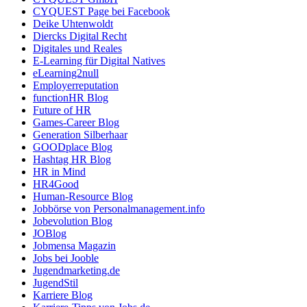
CYQUEST Page bei Facebook
Deike Uhtenwoldt
Diercks Digital Recht
Digitales und Reales
E-Learning für Digital Natives
eLearning2null
Employerreputation
functionHR Blog
Future of HR
Games-Career Blog
Generation Silberhaar
GOODplace Blog
Hashtag HR Blog
HR in Mind
HR4Good
Human-Resource Blog
Jobbörse von Personalmanagement.info
Jobevolution Blog
JOBlog
Jobmensa Magazin
Jobs bei Jooble
Jugendmarketing.de
JugendStil
Karriere Blog