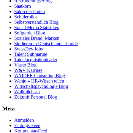
Rekrutierungserfolg
Saatkorn
Salon der Guten
Schülerpilot
Selbstverständlich Blog
Social Media Statistiken
Softgarden Blog
Soziales Brand: Marken
Studieren in Deutschland – Guide
SwissDev Jobs
Talent Submarine
Talentacquisitionleader
Viasto Blog
W&V Karriere
WAIDER Consulting Blog
Wenju – HR-Wissen teilen
Wirtschaftspsychologie Blog
Wollmilchsau
Zukunft Personal Blog
Meta
Anmelden
Eintrags-Feed
Kommentar-Feed