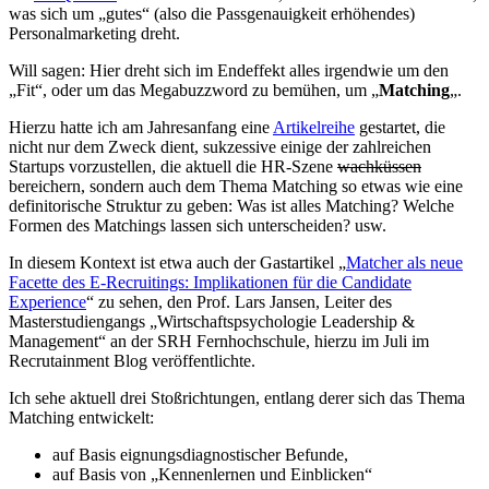
was sich um „gutes“ (also die Passgenauigkeit erhöhendes)
Personalmarketing dreht.
Will sagen: Hier dreht sich im Endeffekt alles irgendwie um den
„Fit“, oder um das Megabuzzword zu bemühen, um „
Matching
„.
Hierzu hatte ich am Jahresanfang eine
Artikelreihe
gestartet, die
nicht nur dem Zweck dient, sukzessive einige der zahlreichen
Startups vorzustellen, die aktuell die HR-Szene
wachküssen
bereichern, sondern auch dem Thema Matching so etwas wie eine
definitorische Struktur zu geben: Was ist alles Matching? Welche
Formen des Matchings lassen sich unterscheiden? usw.
In diesem Kontext ist etwa auch der Gastartikel „
Matcher als neue
Facette des E-Recruitings: Implikationen für die Candidate
Experience
“ zu sehen, den Prof. Lars Jansen, Leiter des
Masterstudiengangs „Wirtschaftspsychologie Leadership &
Management“ an der SRH Fernhochschule, hierzu im Juli im
Recrutainment Blog veröffentlichte.
Ich sehe aktuell drei Stoßrichtungen, entlang derer sich das Thema
Matching entwickelt:
auf Basis eignungsdiagnostischer Befunde,
auf Basis von „Kennenlernen und Einblicken“