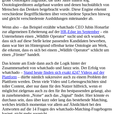
große Ontologien zugrunde, die über Jahre mittels sog.
Onotologieeditoren aufgebaut wurden und denen buchstäblich von
Menschen das Denken beigebracht wurde. Diese Engine erkennt
verschiedene Begrifflichkeiten über verschiedene Sprachen hinweg
und gleicht verschiedenste Ausbildungen miteinander ab.
Wenn also – das Beispiel erzählte whatchado CEO Jubin Honarfar
zur allgemeinen Erheiterung auf der
HR-Edge im September
– ein
Unternehmen einen „Wildlife Operator“ sucht und sich wundert,
dass sich auf diese Stelle keine passenden Kandidaten bewerben,
dann war hier im Hintergrund offenbar keine Ontologie am Werk,
die erkennt, dass es sich bei einem „Wildlife Operator“ schlicht um
einen „Förster“ handelt.
Das könnte am Ende dann auch die Logik hinter der
Zusammenarbeit von whatchado und Janzz sein. Der Erfolg von
whatchado –
Stand heute finden sich exakt 4247 Videos auf der
Plattform
– dürfte nämlich sukzessive auch zu einem Problem der
Plattform werden. Denn viele Video und Lebensgeschichten sind
toller Content, aber nur dann für den Nutzer hilfreich, wenn er
möglichst zielgenau auch zu den für ihn bestpassenden gelangt, also
in zunehmendem „Noise“ auch das „Signal“ findet. Hier könnte es
durchaus sein, dass über kurz oder lang das bestehende Matching,
welches letztlich momentan vor allem auf Ähnlichkeit bei den
Antworten auf die 14 Fragen des whatchado-Matching-Fragebogens
basiert, nicht mehr ausreicht.