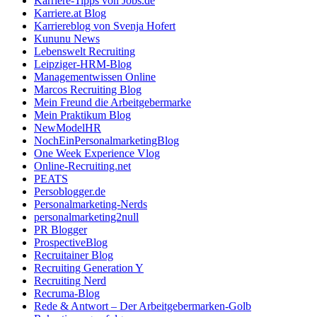
Karriere-Tipps von Jobs.de
Karriere.at Blog
Karriereblog von Svenja Hofert
Kununu News
Lebenswelt Recruiting
Leipziger-HRM-Blog
Managementwissen Online
Marcos Recruiting Blog
Mein Freund die Arbeitgebermarke
Mein Praktikum Blog
NewModelHR
NochEinPersonalmarketingBlog
One Week Experience Vlog
Online-Recruiting.net
PEATS
Persoblogger.de
Personalmarketing-Nerds
personalmarketing2null
PR Blogger
ProspectiveBlog
Recruitainer Blog
Recruiting Generation Y
Recruiting Nerd
Recruma-Blog
Rede & Antwort – Der Arbeitgebermarken-Golb