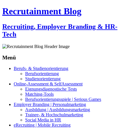
Recrutainment Blog
Recruiting, Employer Branding & HR-
Tech
Menü
Zum
Berufs- & Studienorientierung
Inhalt
Berufsorientierung
springen
Studienorientierung
Online-Assessment & SelfAssessment
Eignungsdiagnostische Tests
Matching-Tools
Berufsorientierungsspiele | Serious Games
Employer Branding | Personalmarketing
Ausbildung | Ausbildungsmarketing
Trainee- & Hochschulmarketing
Social Media in HR
eRecruiting | Mobile Recruiting