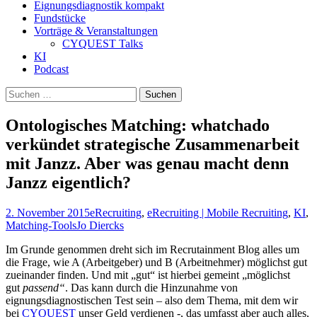
Eignungsdiagnostik kompakt
Fundstücke
Vorträge & Veranstaltungen
CYQUEST Talks
KI
Podcast
Suchen
nach:
Ontologisches Matching: whatchado
verkündet strategische Zusammenarbeit
mit Janzz. Aber was genau macht denn
Janzz eigentlich?
2. November 2015
eRecruiting
,
eRecruiting | Mobile Recruiting
,
KI
,
Matching-Tools
Jo Diercks
Im Grunde genommen dreht sich im Recrutainment Blog alles um
die Frage, wie A (Arbeitgeber) und B (Arbeitnehmer) möglichst gut
zueinander finden. Und mit „gut“ ist hierbei gemeint „möglichst
gut
passend“
. Das kann durch die Hinzunahme von
eignungsdiagnostischen Test sein – also dem Thema, mit dem wir
bei
CYQUEST
unser Geld verdienen -, das umfasst aber auch alles,