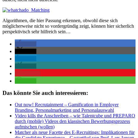
Algorithmen, die hier Passung erkennen, obwohl diese sich
möglicherweise nicht so vordergründig zeigt, können hier sicherlich
perspektivisch sehr hilfreich sein…
teilen
teilen
teilen
teilen
merken
teilen
Das könnte Sie auch interessieren:
Out now! Recrutainment – Gamification in Employer
Branding, Personalmarketing und Personalauswahl
Video kills the Anschreiben – wie Talentcube und PREPARO
durch (mobile) Videos den klassischen Bewerbungsprozess
aufmischen (wollen)
Matcher als neue Facette des E-Recruitings: Implikationen für
die Candidate Experience – Gastartikel von Prof. Lars Jansen