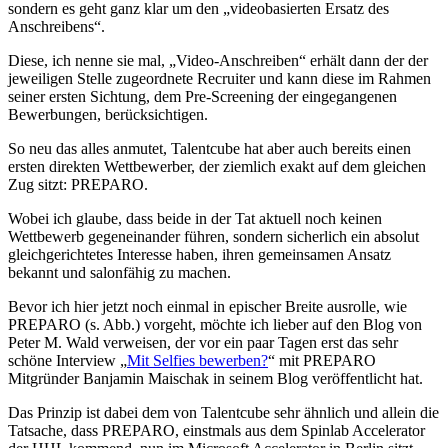
sondern es geht ganz klar um den „videobasierten Ersatz des
Anschreibens“.
Diese, ich nenne sie mal, „Video-Anschreiben“ erhält dann der der
jeweiligen Stelle zugeordnete Recruiter und kann diese im Rahmen
seiner ersten Sichtung, dem Pre-Screening der eingegangenen
Bewerbungen, berücksichtigen.
So neu das alles anmutet, Talentcube hat aber auch bereits einen
ersten direkten Wettbewerber, der ziemlich exakt auf dem gleichen
Zug sitzt: PREPARO.
Wobei ich glaube, dass beide in der Tat aktuell noch keinen
Wettbewerb gegeneinander führen, sondern sicherlich ein absolut
gleichgerichtetes Interesse haben, ihren gemeinsamen Ansatz
bekannt und salonfähig zu machen.
Bevor ich hier jetzt noch einmal in epischer Breite ausrolle, wie
PREPARO (s. Abb.) vorgeht, möchte ich lieber auf den Blog von
Peter M. Wald verweisen, der vor ein paar Tagen erst das sehr
schöne Interview „
Mit Selfies bewerben?
“ mit PREPARO
Mitgründer Banjamin Maischak in seinem Blog veröffentlicht hat.
Das Prinzip ist dabei dem von Talentcube sehr ähnlich und allein die
Tatsache, dass PREPARO, einstmals aus dem Spinlab Accelerator