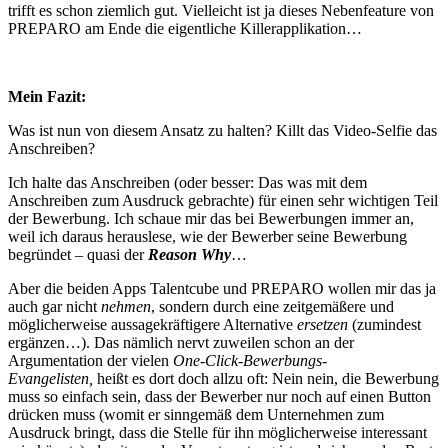
trifft es schon ziemlich gut. Vielleicht ist ja dieses Nebenfeature von
PREPARO am Ende die eigentliche Killerapplikation…
Mein Fazit:
Was ist nun von diesem Ansatz zu halten? Killt das Video-Selfie das
Anschreiben?
Ich halte das Anschreiben (oder besser: Das was mit dem
Anschreiben zum Ausdruck gebrachte) für einen sehr wichtigen Teil
der Bewerbung. Ich schaue mir das bei Bewerbungen immer an,
weil ich daraus herauslese, wie der Bewerber seine Bewerbung
begründet – quasi der
Reason Why
…
Aber die beiden Apps Talentcube und PREPARO wollen mir das ja
auch gar nicht
nehmen
, sondern durch eine zeitgemäßere und
möglicherweise aussagekräftigere Alternative
ersetzen
(zumindest
ergänzen…). Das nämlich nervt zuweilen schon an der
Argumentation der vielen
One-Click-Bewerbungs-
Evangelisten,
heißt es dort doch allzu oft: Nein nein, die Bewerbung
muss so einfach sein, dass der Bewerber nur noch auf einen Button
drücken muss (womit er sinngemäß dem Unternehmen zum
Ausdruck bringt, dass die Stelle für ihn möglicherweise interessant