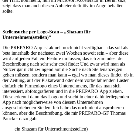
der HHL kommend, nun im Microsoft Accelerator in Berlin sitzt,
zeigt dass man auch diesen Anbieter definitiv im Auge behalten
sollte.
Stellensuche per Logo-Scan – „Shazam für
Unternehmen(sstellen)“
Die PREPARO App ist aktuell noch nicht verfügbar – das soll als
beta innerhalb der nächsten zwei Wochen soweit sein – aber diese
wird auf jeden Fall ein Feature umfassen, das ich zumindest der
Beschreibung nach sehr sehr cool finde: Und zwar wird man als
Nutzer gar nicht zwingend auf die Suche nach Stellenanzeigen
gehen müssen, sondern man kann – egal wo man dieses findet, ob in
der Zeitung, auf der Plakatwand oder dem vorbeifahrenden Laster –
einfach ein Firmenlogo eines Unternehmens, für das man sich
interessiert, abfotografieren und in die PREPARO-App ziehen.
Diese erkennt dann das Logo und sucht in einer dahinterliegenden
App nach möglicherweise von diesem Unternehmen
ausgeschriebenen Stellen. Ich habe das noch nicht ausprobieren
können, aber die Beschreibung, die mir PREPARO-GF Thomas
Paucker dazu gab –
ein Shazam für Unternehmen(sstellen)