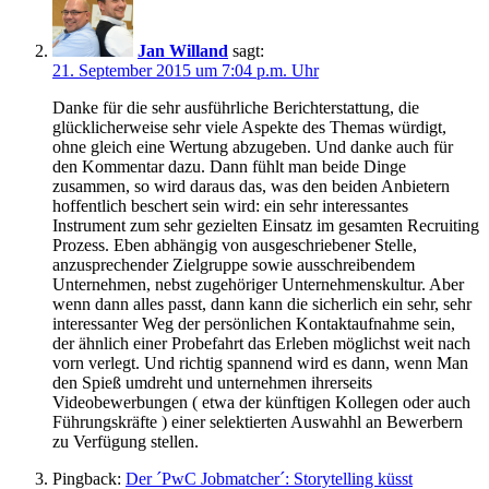
Jan Willand
sagt:
21. September 2015 um 7:04 p.m. Uhr
Danke für die sehr ausführliche Berichterstattung, die
glücklicherweise sehr viele Aspekte des Themas würdigt,
ohne gleich eine Wertung abzugeben. Und danke auch für
den Kommentar dazu. Dann fühlt man beide Dinge
zusammen, so wird daraus das, was den beiden Anbietern
hoffentlich beschert sein wird: ein sehr interessantes
Instrument zum sehr gezielten Einsatz im gesamten Recruiting
Prozess. Eben abhängig von ausgeschriebener Stelle,
anzusprechender Zielgruppe sowie ausschreibendem
Unternehmen, nebst zugehöriger Unternehmenskultur. Aber
wenn dann alles passt, dann kann die sicherlich ein sehr, sehr
interessanter Weg der persönlichen Kontaktaufnahme sein,
der ähnlich einer Probefahrt das Erleben möglichst weit nach
vorn verlegt. Und richtig spannend wird es dann, wenn Man
den Spieß umdreht und unternehmen ihrerseits
Videobewerbungen ( etwa der künftigen Kollegen oder auch
Führungskräfte ) einer selektierten Auswahhl an Bewerbern
zu Verfügung stellen.
Pingback:
Der ´PwC Jobmatcher´: Storytelling küsst