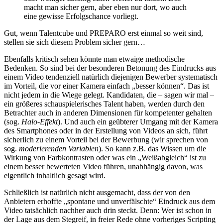
macht man sicher gern, aber eben nur dort, wo auch
eine gewisse Erfolgschance vorliegt.
Gut, wenn Talentcube und PREPARO erst einmal so weit sind,
stellen sie sich diesem Problem sicher gern…
Ebenfalls kritisch sehen könnte man etwaige methodische
Bedenken. So sind bei der besonderen Betonung des Eindrucks aus
einem Video tendenziell natürlich diejenigen Bewerber systematisch
im Vorteil, die vor einer Kamera einfach „besser können“. Das ist
nicht jedem in die Wiege gelegt. Kandidaten, die – sagen wir mal –
ein größeres schauspielerisches Talent haben, werden durch den
Betrachter auch in anderen Dimensionen für kompetenter gehalten
(sog.
Halo-Effekt
). Und auch ein geübterer Umgang mit der Kamera
des Smartphones oder in der Erstellung von Videos an sich, führt
sicherlich zu einem Vorteil bei der Bewerbung (wir sprechen von
sog.
moderierenden Variablen
). So kann z.B. das Wissen um die
Wirkung von Farbkontrasten oder was ein „Weißabgleich“ ist zu
einem besser bewerteten Video führen, unabhängig davon, was
eigentlich inhaltlich gesagt wird.
Schließlich ist natürlich nicht ausgemacht, dass der von den
Anbietern erhoffte „spontane und unverfälschte“ Eindruck aus dem
Video tatsächlich nachher auch drin steckt. Denn: Wer ist schon in
der Lage aus dem Stegreif, in freier Rede ohne vorheriges Scripting