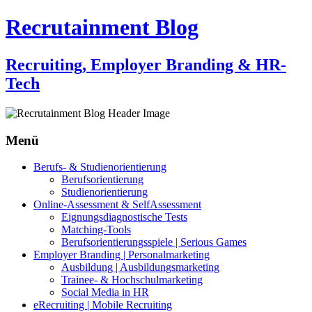
Recrutainment Blog
Recruiting, Employer Branding & HR-
Tech
Menü
Zum
Berufs- & Studienorientierung
Inhalt
Berufsorientierung
springen
Studienorientierung
Online-Assessment & SelfAssessment
Eignungsdiagnostische Tests
Matching-Tools
Berufsorientierungsspiele | Serious Games
Employer Branding | Personalmarketing
Ausbildung | Ausbildungsmarketing
Trainee- & Hochschulmarketing
Social Media in HR
eRecruiting | Mobile Recruiting