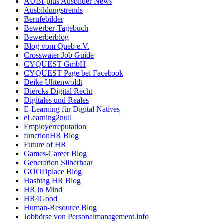
AUBI-plus Ausbilder News
Ausbildungstrends
Berufebilder
Bewerber-Tagebuch
Bewerberblog
Blog vom Queb e.V.
Crosswater Job Guide
CYQUEST GmbH
CYQUEST Page bei Facebook
Deike Uhtenwoldt
Diercks Digital Recht
Digitales und Reales
E-Learning für Digital Natives
eLearning2null
Employerreputation
functionHR Blog
Future of HR
Games-Career Blog
Generation Silberhaar
GOODplace Blog
Hashtag HR Blog
HR in Mind
HR4Good
Human-Resource Blog
Jobbörse von Personalmanagement.info