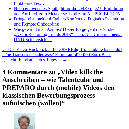
funktioniert es…
Noch ein weiteres Spotlight für die #HREdge23: Einführung
und Ausblick zum Metaverse. Und zum AusPROBIEREN…
Dringend anmelden! Online-Konferenz: Digitales Recruiting
und Remote Onboarding
Wie gewinnt man Azubis? Dieser Frage geht die Studie
„Azubi Recruiting Trends 2019“ nach. Aus Unternehmens-
UND Schülersicht…
Beitragsnavigation
←
Der Video-Rückblick auf die #HREdge15. Danke whatchado!
´The Transporter´ oder was? Fahrer auf 450.000 Euro-Basis
gesucht! Fundstück des Tages…
→
4 Kommentare zu „
Video kills the
Anschreiben – wie Talentcube und
PREPARO durch (mobile) Videos den
klassischen Bewerbungsprozess
aufmischen (wollen)
“