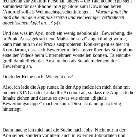
rechtzeitig zur Zukunft Personal, anders – die Talentcube App steht
zumindest für das iPhone im App-Store zum Download bereit
(Android soll als Weihnachtsgeschenk folgen…
Warum fangt Ihr
bloß alle mit dem komplizierteren und viel weniger verbreiteten
angebissenen Apfel an…?
;-)).
Und das was im April noch ein wenig nebulös als „Bewerbung, die
in Punkt Aussagekraft neue Maßstäbe setzt“ angekündigt wurde,
kann man nun in der Praxis ausprobieren. Konkret geht es hier im
Kern darum, dass sich Bewerber mittels kurzer über das Smartphone
erstellter Videos beim Unternehmen vorstellen können. Talentcube
greift damit direkt das Anschreiben als Standardelement der
Bewerbung an.
Doch der Reihe nach. Wie geht das?
Also, ich lade die App runter. In der App melde ich mich dann mit
meinem XING- oder LinkedIn-Account an, so dass die App sich die
Inhalte ziehen und daraus so etwas wie einen „digitale
Bewerbungsmappe“ machen kann. Diese ist dann quasi fertig
hinterlegt.
Dann mache ich mich auf die Suche nach Jobs. Nicht nur in der
App selber, sondern vor allem auch in externen Jobportalen und -