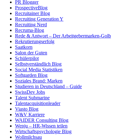
PR Blogger
ProspectiveBlog
Recruitainer Blog
Recruiting Generation Y
Recruiting Nerd
Recruma-Blog
Rede & Antwort – Der Arbeitgebermarken-Golb
Rekrutierungserfolg
Saatkorn
Salon der Guten
Schülerpilot
Selbstverständlich Blog
Social Media Statistiken
Softgarden Blog
Soziales Brand: Marken
Studieren in Deutschland – Guide
SwissDev Jobs
Talent Submarine
Talentacquisitionleader
Viasto Blog
W&V Karriere
WAIDER Consulting Blog
Wenju – HR-Wissen teilen
Wirtschaftspsychologie Blog
Wollmilchsau