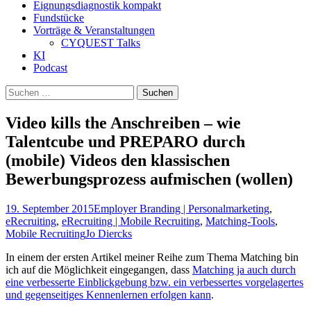
Eignungsdiagnostik kompakt
Fundstücke
Vorträge & Veranstaltungen
CYQUEST Talks
KI
Podcast
Suchen
nach:
Video kills the Anschreiben – wie
Talentcube und PREPARO durch
(mobile) Videos den klassischen
Bewerbungsprozess aufmischen (wollen)
19. September 2015
Employer Branding | Personalmarketing
,
eRecruiting
,
eRecruiting | Mobile Recruiting
,
Matching-Tools
,
Mobile Recruiting
Jo Diercks
In einem der ersten Artikel meiner Reihe zum Thema Matching bin
ich auf die Möglichkeit eingegangen, dass
Matching ja auch durch
eine verbesserte Einblickgebung bzw. ein verbessertes vorgelagertes
und gegenseitiges Kennenlernen erfolgen kann
.