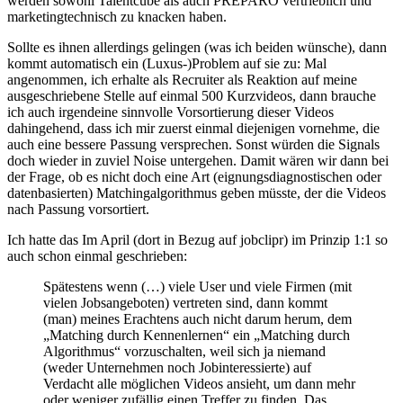
werden sowohl Talentcube als auch PREPARO vertrieblich und
marketingtechnisch zu knacken haben.
Sollte es ihnen allerdings gelingen (was ich beiden wünsche), dann
kommt automatisch ein (Luxus-)Problem auf sie zu: Mal
angenommen, ich erhalte als Recruiter als Reaktion auf meine
ausgeschriebene Stelle auf einmal 500 Kurzvideos, dann brauche
ich auch irgendeine sinnvolle Vorsortierung dieser Videos
dahingehend, dass ich mir zuerst einmal diejenigen vornehme, die
auch eine bessere Passung versprechen. Sonst würden die Signals
doch wieder in zuviel Noise untergehen. Damit wären wir dann bei
der Frage, ob es nicht doch eine Art (eignungsdiagnostischen oder
datenbasierten) Matchingalgorithmus geben müsste, der die Videos
nach Passung vorsortiert.
Ich hatte das Im April (dort in Bezug auf jobclipr) im Prinzip 1:1 so
auch schon einmal geschrieben:
Spätestens wenn (…) viele User und viele Firmen (mit
vielen Jobsangeboten) vertreten sind, dann kommt
(man) meines Erachtens auch nicht darum herum, dem
„Matching durch Kennenlernen“ ein „Matching durch
Algorithmus“ vorzuschalten, weil sich ja niemand
(weder Unternehmen noch Jobinteressierte) auf
Verdacht alle möglichen Videos ansieht, um dann mehr
oder weniger zufällig einen Treffer zu finden. Das