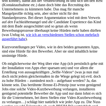
sein könnte), damit aus der Verantwortung ist und sich um den Rest
(Kontaktaufnahme etc.) dann doch bitte das Recruiting des
Unternehmens zu kümmern habe. Das mag für manche
Mangelprofile richtig sein, aber sicher nicht für den
Standardprozess. Bei dieser Argumentation wird mit dem Verweis
auf
den
Fachkräftemangel und
die
Candidate Experience das Kind
mit dem Bade ausgeschüttet und so getan als wenn
Bewerbungsprozesse überhaupt keine Hürden mehr haben dürften
(was Unfug ist,
wie ich an verschiedenen Stellen schon mehrfach
ausgeführt habe
).
Kurzvorstellungen per Video, wie in den beiden genannten Apps,
sind eine Hürde für den Bewerber. Aber sie sind inhaltlich keine
unsinnige Hürde.
Ob möglicherweise der Weg über eine App (ich persönlich gehe mit
der Installation von Apps eher sparsam um) und vor allem die
Erstellung von aussagekräftigen „Selfie-Videos“ (was ja nun mal
doch nicht jedem gleichermaßen in die Wiege gelegt ist) evtl. doch
zu hohe Hürden – zumindest noch – aufgebaut werden? Ja, das
könnte sein. Das berühmte Henne-Ei-Prinzip (nur wenn genügend
Jobs eine solche Video-Kurzbewerbung verlangen, installieren
genügend potentielle Bewerber die App und nur dann lohnt es sich
für die Unternehmen, bei ihren Stellen eine Video-Kurzbewerbung
zu verlangen…) schlägt hier natürlich wie jeder App zu. Die Nuss