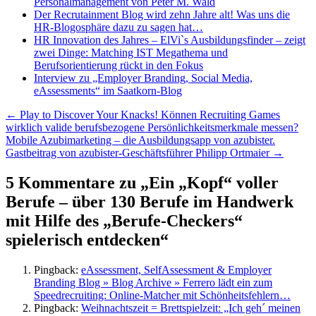
Personalmanagement von Peter M. Wald
Der Recrutainment Blog wird zehn Jahre alt! Was uns die
HR-Blogosphäre dazu zu sagen hat…
HR Innovation des Jahres – ElVi`s Ausbildungsfinder – zeigt
zwei Dinge: Matching IST Megathema und
Berufsorientierung rückt in den Fokus
Interview zu „Employer Branding, Social Media,
eAssessments“ im Saatkorn-Blog
Beitragsnavigation
←
Play to Discover Your Knacks! Können Recruiting Games
wirklich valide berufsbezogene Persönlichkeitsmerkmale messen?
Mobile Azubimarketing – die Ausbildungsapp von azubister.
Gastbeitrag von azubister-Geschäftsführer Philipp Ortmaier
→
5 Kommentare zu „
Ein „Kopf“ voller
Berufe – über 130 Berufe im Handwerk
mit Hilfe des „Berufe-Checkers“
spielerisch entdecken
“
Pingback:
eAssessment, SelfAssessment & Employer
Branding Blog » Blog Archive » Ferrero lädt ein zum
Speedrecruiting: Online-Matcher mit Schönheitsfehlern…
Pingback:
Weihnachtszeit = Brettspielzeit: „Ich geh´ meinen