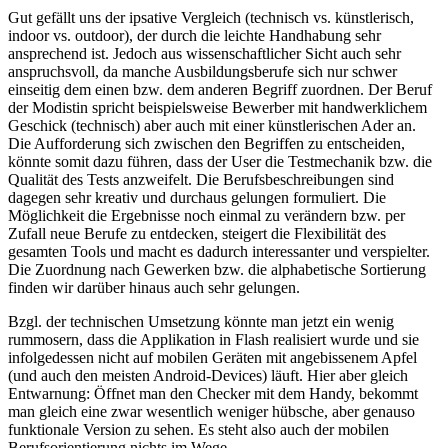
Gut gefällt uns der ipsative Vergleich (technisch vs. künstlerisch,
indoor vs. outdoor), der durch die leichte Handhabung sehr
ansprechend ist. Jedoch aus wissenschaftlicher Sicht auch sehr
anspruchsvoll, da manche Ausbildungsberufe sich nur schwer
einseitig dem einen bzw. dem anderen Begriff zuordnen. Der Beruf
der Modistin spricht beispielsweise Bewerber mit handwerklichem
Geschick (technisch) aber auch mit einer künstlerischen Ader an.
Die Aufforderung sich zwischen den Begriffen zu entscheiden,
könnte somit dazu führen, dass der User die Testmechanik bzw. die
Qualität des Tests anzweifelt. Die Berufsbeschreibungen sind
dagegen sehr kreativ und durchaus gelungen formuliert. Die
Möglichkeit die Ergebnisse noch einmal zu verändern bzw. per
Zufall neue Berufe zu entdecken, steigert die Flexibilität des
gesamten Tools und macht es dadurch interessanter und verspielter.
Die Zuordnung nach Gewerken bzw. die alphabetische Sortierung
finden wir darüber hinaus auch sehr gelungen.
Bzgl. der technischen Umsetzung könnte man jetzt ein wenig
rummosern, dass die Applikation in Flash realisiert wurde und sie
infolgedessen nicht auf mobilen Geräten mit angebissenem Apfel
(und auch den meisten Android-Devices) läuft. Hier aber gleich
Entwarnung: Öffnet man den Checker mit dem Handy, bekommt
man gleich eine zwar wesentlich weniger hübsche, aber genauso
funktionale Version zu sehen. Es steht also auch der mobilen
Berufsorientierung nichts im Wege.