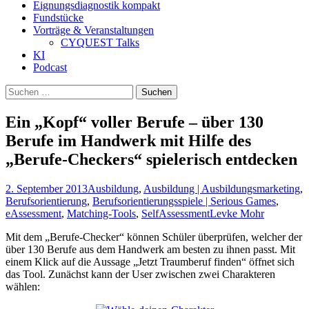
Eignungsdiagnostik kompakt
Fundstücke
Vorträge & Veranstaltungen
CYQUEST Talks
KI
Podcast
Suchen
nach:
Ein „Kopf“ voller Berufe – über 130
Berufe im Handwerk mit Hilfe des
„Berufe-Checkers“ spielerisch entdecken
2. September 2013
Ausbildung
,
Ausbildung | Ausbildungsmarketing
,
Berufsorientierung
,
Berufsorientierungsspiele | Serious Games
,
eAssessment
,
Matching-Tools
,
SelfAssessment
Levke Mohr
Mit dem „Berufe-Checker“ können Schüler überprüfen, welcher der
über 130 Berufe aus dem Handwerk am besten zu ihnen passt. Mit
einem Klick auf die Aussage „Jetzt Traumberuf finden“ öffnet sich
das Tool. Zunächst kann der User zwischen zwei Charakteren
wählen: