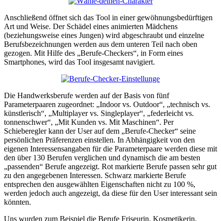
Anschließend öffnet sich das Tool in einer gewöhnungsbedürftigen
Art und Weise. Der Schädel eines animierten Mädchens
(beziehungsweise eines Jungen) wird abgeschraubt und einzelne
Berufsbezeichnungen werden aus dem unteren Teil nach oben
gezogen. Mit Hilfe des „Berufe-Checkers“, in Form eines
Smartphones, wird das Tool insgesamt navigiert.
Die Handwerksberufe werden auf der Basis von fünf
Parameterpaaren zugeordnet: „Indoor vs. Outdoor“, „technisch vs.
künstlerisch“, „Multiplayer vs. Singleplayer“, „federleicht vs.
tonnenschwer“, „Mit Kunden vs. Mit Maschinen“. Per
Schieberegler kann der User auf dem „Berufe-Checker“ seine
persönlichen Präferenzen einstellen. In Abhängigkeit von den
eigenen Interessensangaben für die Parameterpaare werden diese mit
den über 130 Berufen verglichen und dynamisch die am besten
„passenden“ Berufe angezeigt. Rot markierte Berufe passen sehr gut
zu den angegebenen Interessen. Schwarz markierte Berufe
entsprechen den ausgewählten Eigenschaften nicht zu 100 %,
werden jedoch auch angezeigt, da diese für den User interessant sein
könnten.
Uns wurden zum Beispiel die Berufe Friseurin, Kosmetikerin,