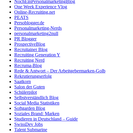
NochEinPersonalmarketingBlog
One Week Experience Vlog
Online-Recruiting.net
PEATS
Persoblogger.de
Personalmarketing-Nerds
personalmarketing2null
PR Blogger
ProspectiveBlog
Recruitainer Blog
Recruiting Generation Y
Recruiting Nerd
Recruma-Blog
Rede & Antwort – Der Arbeitgebermarken-Golb
Rekrutierungserfolg
Saatkorn
Salon der Guten
Schülerpilot
Selbstverständlich Blog
Social Media Statistiken
Softgarden Blog
Soziales Brand: Marken
Studieren in Deutschland – Guide
SwissDev Jobs
Talent Submarine