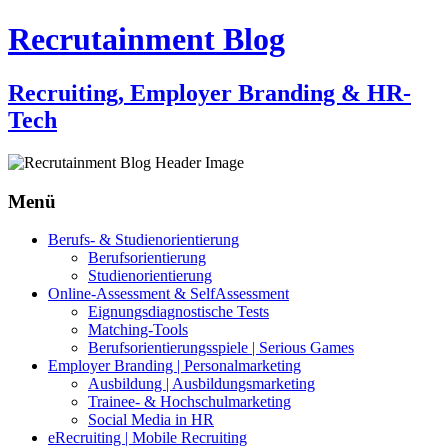
Recrutainment Blog
Recruiting, Employer Branding & HR-
Tech
Menü
Zum
Berufs- & Studienorientierung
Inhalt
Berufsorientierung
springen
Studienorientierung
Online-Assessment & SelfAssessment
Eignungsdiagnostische Tests
Matching-Tools
Berufsorientierungsspiele | Serious Games
Employer Branding | Personalmarketing
Ausbildung | Ausbildungsmarketing
Trainee- & Hochschulmarketing
Social Media in HR
eRecruiting | Mobile Recruiting