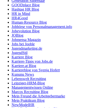
Generation Silberhaar
GOODplace Blog
Hashtag HR Blog
HR in Mind
HR4Good
Human-Resource Blog
Jobbörse von Personalmanagement.info
Jobevolution Blog
JOBlog
Jobmensa Magazin
Jobs bei Jooble
Jugendmarketing.de
JugendStil
Karriere Blog
Karriere-Tipps von Jobs.de
Karriere.at Blog
Karriereblog von Svenja Hofert
Kununu News
Lebenswelt Recruiting
Leipziger-HRM-Blog
Managementwissen Online
Marcos Recruiting Blog
Mein Freund die Arbeitgebermarke
Mein Praktikum Blog
NewModelHR