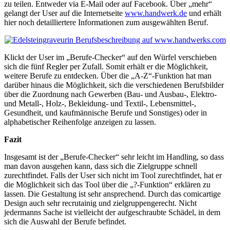
zu teilen. Entweder via E-Mail oder auf Facebook. Über „mehr“
gelangt der User auf die Internetseite
www.handwerk.de
und erhält
hier noch detailliertere Informationen zum ausgewählten Beruf.
Klickt der User im „Berufe-Checker“ auf den Würfel verschieben
sich die fünf Regler per Zufall. Somit erhält er die Möglichkeit,
weitere Berufe zu entdecken. Über die „A-Z“-Funktion hat man
darüber hinaus die Möglichkeit, sich die verschiedenen Berufsbilder
über die Zuordnung nach Gewerben (Bau- und Ausbau-, Elektro-
und Metall-, Holz-, Bekleidung- und Textil-, Lebensmittel-,
Gesundheit, und kaufmännische Berufe und Sonstiges) oder in
alphabetischer Reihenfolge anzeigen zu lassen.
Fazit
Insgesamt ist der „Berufe-Checker“ sehr leicht im Handling, so dass
man davon ausgehen kann, dass sich die Zielgruppe schnell
zurechtfindet. Falls der User sich nicht im Tool zurechtfindet, hat er
die Möglichkeit sich das Tool über die „?-Funktion“ erklären zu
lassen. Die Gestaltung ist sehr ansprechend. Durch das comicartige
Design auch sehr recrutainig und zielgruppengerecht. Nicht
jedermanns Sache ist vielleicht der aufgeschraubte Schädel, in dem
sich die Auswahl der Berufe befindet.