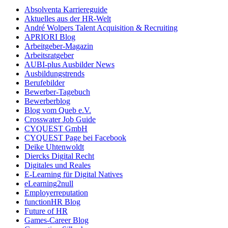
Absolventa Karriereguide
Aktuelles aus der HR-Welt
André Wolpers Talent Acquisition & Recruiting
APRIORI Blog
Arbeitgeber-Magazin
Arbeitsratgeber
AUBI-plus Ausbilder News
Ausbildungstrends
Berufebilder
Bewerber-Tagebuch
Bewerberblog
Blog vom Queb e.V.
Crosswater Job Guide
CYQUEST GmbH
CYQUEST Page bei Facebook
Deike Uhtenwoldt
Diercks Digital Recht
Digitales und Reales
E-Learning für Digital Natives
eLearning2null
Employerreputation
functionHR Blog
Future of HR
Games-Career Blog