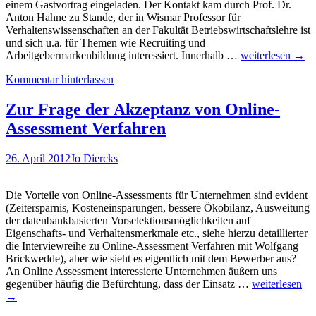
einem Gastvortrag eingeladen. Der Kontakt kam durch Prof. Dr.
Anton Hahne zu Stande, der in Wismar Professor für
Verhaltenswissenschaften an der Fakultät Betriebswirtschaftslehre ist
und sich u.a. für Themen wie Recruiting und
Ein
Arbeitgebermarkenbildung interessiert. Innerhalb …
weiterlesen
→
Ausflug
Kommentar hinterlassen
an
die
Hochschule
Zur Frage der Akzeptanz von Online-
Wismar
Assessment Verfahren
–
Gastvortrag
zum
26. April 2012
Jo Diercks
Thema
eRecruiting
Die Vorteile von Online-Assessments für Unternehmen sind evident
(Zeitersparnis, Kosteneinsparungen, bessere Ökobilanz, Ausweitung
der datenbankbasierten Vorselektionsmöglichkeiten auf
Eigenschafts- und Verhaltensmerkmale etc., siehe hierzu detaillierter
die Interviewreihe zu Online-Assessment Verfahren mit Wolfgang
Brickwedde), aber wie sieht es eigentlich mit dem Bewerber aus?
An Online Assessment interessierte Unternehmen äußern uns
Zur
gegenüber häufig die Befürchtung, dass der Einsatz …
weiterlesen
Frage
→
der