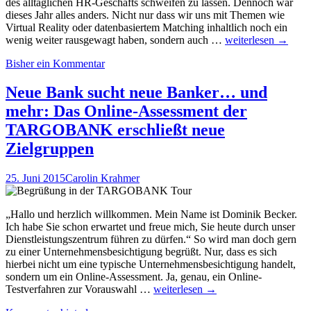
des alltäglichen HR-Geschäfts schweifen zu lassen. Dennoch war
dieses Jahr alles anders. Nicht nur dass wir uns mit Themen wie
Virtual Reality oder datenbasiertem Matching inhaltlich noch ein
HR-
wenig weiter rausgewagt haben, sondern auch …
weiterlesen
→
Edge15
Bisher ein Kommentar
–
Szene
diskutiert
Neue Bank sucht neue Banker… und
rege
mehr: Das Online-Assessment der
HR-
Zukunftsthemen
TARGOBANK erschließt neue
von
Zielgruppen
Cultural
Fit
bis
25. Juni 2015
Carolin Krahmer
Virtual
Reality.
Und
„Hallo und herzlich willkommen. Mein Name ist Dominik Becker.
probiert
Ich habe Sie schon erwartet und freue mich, Sie heute durch unser
fleißig
Dienstleistungszentrum führen zu dürfen.“ So wird man doch gern
aus…
zu einer Unternehmensbesichtigung begrüßt. Nur, dass es sich
hierbei nicht um eine typische Unternehmensbesichtigung handelt,
sondern um ein Online-Assessment. Ja, genau, ein Online-
Neue
Testverfahren zur Vorauswahl …
weiterlesen
→
Bank