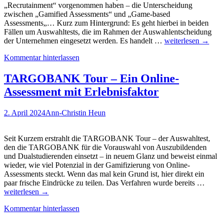
„Recrutainment“ vorgenommen haben – die Unterscheidung
zwischen „Gamified Assessments“ und „Game-based
Assessments„… Kurz zum Hintergrund: Es geht hierbei in beiden
Fällen um Auswahltests, die im Rahmen der Auswahlentscheidung
Verschiedene
der Unternehmen eingesetzt werden. Es handelt …
weiterlesen
→
„Darreichungsfor
Kommentar hinterlassen
von
Tests:
Gamified
TARGOBANK Tour – Ein Online-
Assessments
Assessment mit Erlebnisfaktor
kommen
bei
Bewerbenden
2. April 2024
Ann-Christin Heun
am
besten
weg…
Seit Kurzem erstrahlt die TARGOBANK Tour – der Auswahltest,
den die TARGOBANK für die Vorauswahl von Auszubildenden
und Dualstudierenden einsetzt – in neuem Glanz und beweist einmal
wieder, wie viel Potenzial in der Gamifizierung von Online-
Assessments steckt. Wenn das mal kein Grund ist, hier direkt ein
TA
paar frische Eindrücke zu teilen. Das Verfahren wurde bereits …
Tour
weiterlesen
→
–
Kommentar hinterlassen
Ein
Onli