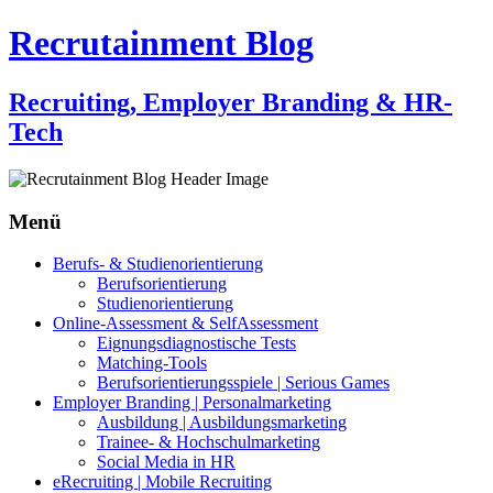
Recrutainment Blog
Recruiting, Employer Branding & HR-
Tech
Menü
Zum
Berufs- & Studienorientierung
Inhalt
Berufsorientierung
springen
Studienorientierung
Online-Assessment & SelfAssessment
Eignungsdiagnostische Tests
Matching-Tools
Berufsorientierungsspiele | Serious Games
Employer Branding | Personalmarketing
Ausbildung | Ausbildungsmarketing
Trainee- & Hochschulmarketing
Social Media in HR
eRecruiting | Mobile Recruiting