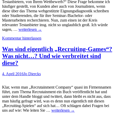
Testanbietern, von Ihrem Wettbewerb?“ Diese Frage bekomme ich
häufiger gestellt, von Kunden aber auch von Journalisten, wenn
diese über das Thema webgestützte Eignungsdiagnostik schreiben
oder Studierenden, die für ihre Seminar-/Bachelor- oder
Masterarbeiten recherchieren. Nun, zum einen ist der Kreis
relevanter Testanbieter insg. nicht so unglaublich groß. Ich würde
QualiMatcher
sagen, …
weiterlesen
→
–
Kommentar hinterlassen
der
Out-
of-
Was sind eigentlich „Recruiting-Games“?
the-
Was nicht…? Und wie verbreitet sind
Box
Online-
diese?
Test
zur
4. April 2016
Jo Diercks
Vorauswahl
von
Azubis,
Klar, wenn man „Recrutainment Company“ quasi im Firmennamen
Dualstudierenden,
führt, zum Thema Recrutainment ein Buch veröffentlicht hat und
Trainees,
unter dem Handle bloggt und twittert, dann bleibt es nicht aus, dass
Absolventen
man häufig gefragt wird, was es denn nun eigentlich mit diesen
und
„Recruiting-Spielen“ auf sich hat… Oft schlagen dabei Fragen bei
Professionals
Was
uns auf wie: Wie leiten Sie …
weiterlesen
→
sind