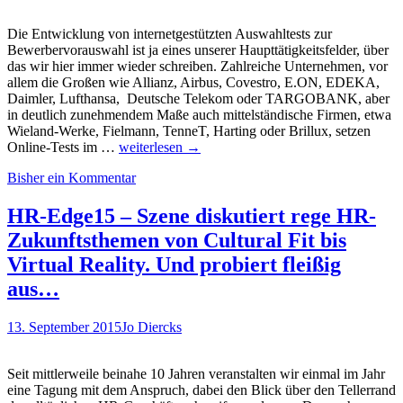
squeaker.net…
Die Entwicklung von internetgestützten Auswahltests zur
Bewerbervorauswahl ist ja eines unserer Haupttätigkeitsfelder, über
das wir hier immer wieder schreiben. Zahlreiche Unternehmen, vor
allem die Großen wie Allianz, Airbus, Covestro, E.ON, EDEKA,
Daimler, Lufthansa, Deutsche Telekom oder TARGOBANK, aber
in deutlich zunehmendem Maße auch mittelständische Firmen, etwa
Wieland-Werke, Fielmann, TenneT, Harting oder Brillux, setzen
Online-
Online-Tests im …
weiterlesen
→
Assessment
Bisher ein Kommentar
–
Was
ist
HR-Edge15 – Szene diskutiert rege HR-
das?
Zukunftsthemen von Cultural Fit bis
Und
wie
Virtual Reality. Und probiert fleißig
kann
aus…
man
sich
darauf
13. September 2015
Jo Diercks
vorbereiten?
Seit mittlerweile beinahe 10 Jahren veranstalten wir einmal im Jahr
eine Tagung mit dem Anspruch, dabei den Blick über den Tellerrand