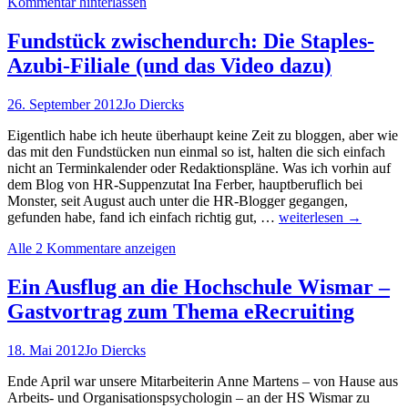
Kommentar hinterlassen
sucht
neue
Banker…
Fundstück zwischendurch: Die Staples-
und
Azubi-Filiale (und das Video dazu)
mehr:
Das
Online-
26. September 2012
Jo Diercks
Assessment
der
Eigentlich habe ich heute überhaupt keine Zeit zu bloggen, aber wie
TARGOBANK
das mit den Fundstücken nun einmal so ist, halten die sich einfach
erschließt
nicht an Terminkalender oder Redaktionspläne. Was ich vorhin auf
neue
dem Blog von HR-Suppenzutat Ina Ferber, hauptberuflich bei
Zielgruppen
Monster, seit August auch unter die HR-Blogger gegangen,
Fundstück
gefunden habe, fand ich einfach richtig gut, …
weiterlesen
→
zwischendurch:
Alle 2 Kommentare anzeigen
Die
Staples-
Azubi-
Ein Ausflug an die Hochschule Wismar –
Filiale
Gastvortrag zum Thema eRecruiting
(und
das
Video
18. Mai 2012
Jo Diercks
dazu)
Ende April war unsere Mitarbeiterin Anne Martens – von Hause aus
Arbeits- und Organisationspsychologin – an der HS Wismar zu