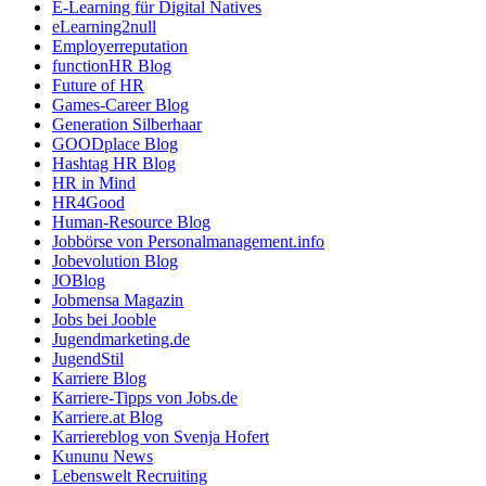
E-Learning für Digital Natives
eLearning2null
Employerreputation
functionHR Blog
Future of HR
Games-Career Blog
Generation Silberhaar
GOODplace Blog
Hashtag HR Blog
HR in Mind
HR4Good
Human-Resource Blog
Jobbörse von Personalmanagement.info
Jobevolution Blog
JOBlog
Jobmensa Magazin
Jobs bei Jooble
Jugendmarketing.de
JugendStil
Karriere Blog
Karriere-Tipps von Jobs.de
Karriere.at Blog
Karriereblog von Svenja Hofert
Kununu News
Lebenswelt Recruiting