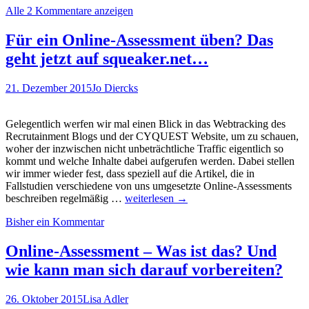
Alle 2 Kommentare anzeigen
eigentlich
„Recruiting-
Games“?
Für ein Online-Assessment üben? Das
Was
geht jetzt auf squeaker.net…
nicht…?
Und
wie
21. Dezember 2015
Jo Diercks
verbreitet
sind
diese?
Gelegentlich werfen wir mal einen Blick in das Webtracking des
Recrutainment Blogs und der CYQUEST Website, um zu schauen,
woher der inzwischen nicht unbeträchtliche Traffic eigentlich so
kommt und welche Inhalte dabei aufgerufen werden. Dabei stellen
wir immer wieder fest, dass speziell auf die Artikel, die in
Fallstudien verschiedene von uns umgesetzte Online-Assessments
Für
beschreiben regelmäßig …
weiterlesen
→
ein
Bisher ein Kommentar
Online-
Assessment
üben?
Online-Assessment – Was ist das? Und
Das
wie kann man sich darauf vorbereiten?
geht
jetzt
auf
26. Oktober 2015
Lisa Adler