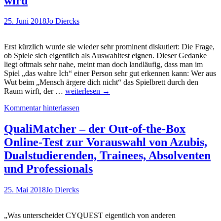
wird
kann!
Mit
dem
25. Juni 2018
Jo Diercks
TestTrainer
Erst kürzlich wurde sie wieder sehr prominent diskutiert: Die Frage,
ob Spiele sich eigentlich als Auswahltest eignen. Dieser Gedanke
liegt oftmals sehr nahe, meint man doch landläufig, dass man im
Spiel „das wahre Ich“ einer Person sehr gut erkennen kann: Wer aus
Wut beim „Mensch ärgere dich nicht“ das Spielbrett durch den
TARGOBANK
Raum wirft, der …
weiterlesen
→
Tour:
Kommentar hinterlassen
Wenn
der
Auswahltest
QualiMatcher – der Out-of-the-Box
durch
Online-Test zur Vorauswahl von Azubis,
Storytelling
(auch)
Dualstudierenden, Trainees, Absolventen
zu
und Professionals
einem
Employer
Branding
25. Mai 2018
Jo Diercks
Instrument
wird
„Was unterscheidet CYQUEST eigentlich von anderen