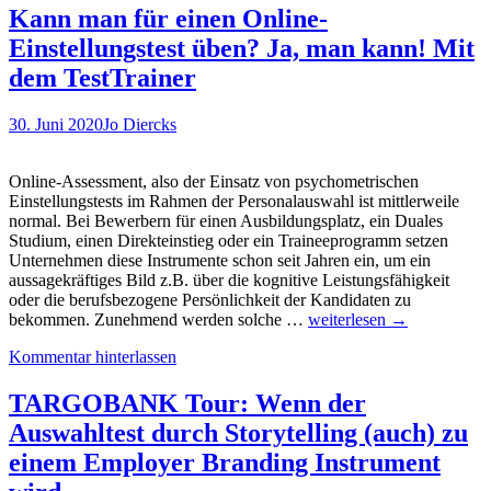
Asse
Kann man für einen Online-
mit
Einstellungstest üben? Ja, man kann! Mit
Erleb
dem TestTrainer
30. Juni 2020
Jo Diercks
Online-Assessment, also der Einsatz von psychometrischen
Einstellungstests im Rahmen der Personalauswahl ist mittlerweile
normal. Bei Bewerbern für einen Ausbildungsplatz, ein Duales
Studium, einen Direkteinstieg oder ein Traineeprogramm setzen
Unternehmen diese Instrumente schon seit Jahren ein, um ein
aussagekräftiges Bild z.B. über die kognitive Leistungsfähigkeit
oder die berufsbezogene Persönlichkeit der Kandidaten zu
Kann
bekommen. Zunehmend werden solche …
weiterlesen
→
man
Kommentar hinterlassen
für
einen
Online-
TARGOBANK Tour: Wenn der
Einstellungstest
Auswahltest durch Storytelling (auch) zu
üben?
Ja,
einem Employer Branding Instrument
man