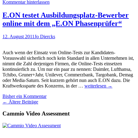
Kommentar hinterlassen
Akzeptanz
von
Online-
E.ON testet Ausbildungsplatz-Bewerber
Assessment
online mit dem „E.ON Phasenprüfer“
Verfahren
12. August 2011
Jo Diercks
Auch wenn der Einsatz von Online-Tests zur Kandidaten-
Vorauswahl sicherlich noch kein Standard in allen Unternehmen ist,
nimmt die Zahl derjenigen Firmen, die Online-Tests einsetzen
kontinuierlich zu. Um nur ein paar zu nennen: Daimler, Lufthansa,
Tchibo, Gruner+Jahr, Unilever, Commerzbank, Targobank, Demag
oder Media-Saturn. Seit kurzem gehört nun auch E.ON dazu. Die
E.ON
Kraftwerkssparte des Konzerns, in der …
weiterlesen
→
testet
Bisher ein Kommentar
Ausbildungsplatz-
Beitragsnavigation
←
Ältere Beiträge
Bewerber
online
Cammio Video Assessment
mit
dem
„E.ON
Phasenprüfer“