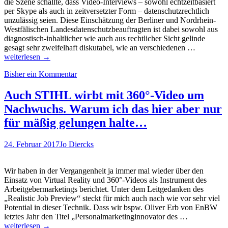
die Szene schallte, dass Video-Interviews – sowohl echtzeitbasiert
per Skype als auch in zeitversetzter Form – datenschutzrechtlich
unzulässig seien. Diese Einschätzung der Berliner und Nordrhein-
Westfälischen Landesdatenschutzbeauftragten ist dabei sowohl aus
diagnostisch-inhaltlicher wie auch aus rechtlicher Sicht gelinde
Statt
gesagt sehr zweifelhaft diskutabel, wie an verschiedenen …
Anschreib
weiterlesen
→
Kurzbewe
Bisher ein Kommentar
per
Video-
Selfie
Auch STIHL wirbt mit 360°-Video um
–
Nachwuchs. Warum ich das hier aber nur
JobUFO
und
für mäßig gelungen halte…
Talentcub
mit
24. Februar 2017
Jo Diercks
reichweit
Partnern
Wir haben in der Vergangenheit ja immer mal wieder über den
Einsatz von Virtual Reality und 360°-Videos als Instrument des
Arbeitgebermarketings berichtet. Unter dem Leitgedanken des
„Realistic Job Preview“ steckt für mich auch nach wie vor sehr viel
Potential in dieser Technik. Dass wir bspw. Oliver Erb von EnBW
Auch
letztes Jahr den Titel „Personalmarketinginnovator des …
STIHL
weiterlesen
→