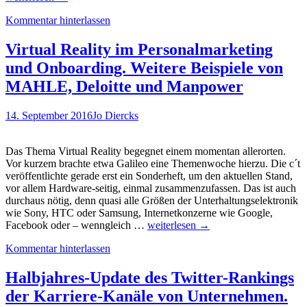
wirbt
Kommentar hinterlassen
mit
360°-
Video
Virtual Reality im Personalmarketing
um
und Onboarding. Weitere Beispiele von
Nachwuchs.
Warum
MAHLE, Deloitte und Manpower
ich
das
14. September 2016
Jo Diercks
hier
aber
nur
Das Thema Virtual Reality begegnet einem momentan allerorten.
für
Vor kurzem brachte etwa Galileo eine Themenwoche hierzu. Die c´t
mäßig
veröffentlichte gerade erst ein Sonderheft, um den aktuellen Stand,
gelungen
vor allem Hardware-seitig, einmal zusammenzufassen. Das ist auch
halte…
durchaus nötig, denn quasi alle Größen der Unterhaltungselektronik
wie Sony, HTC oder Samsung, Internetkonzerne wie Google,
Virtual
Facebook oder – wenngleich …
weiterlesen
→
Reality
Kommentar hinterlassen
im
Personalmarketing
und
Halbjahres-Update des Twitter-Rankings
Onboarding.
der Karriere-Kanäle von Unternehmen.
Weitere