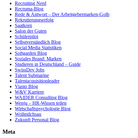
Recruiting Nerd
Recruma-Blog
Rede & Antwort – Der Arbeitgebermarken-Golb
Rekrutierungserfolg
Saatkorn
Salon der Guten
Schülerpilot
Selbstverständlich Blog
Social Media Statistiken
Softgarden Blog
Soziales Brand: Marken
Studieren in Deutschland – Guide
SwissDev Jobs
Talent Submarine
Talentacquisitionleader
Viasto Blog
W&V Karriere
WAIDER Consulting Blog
Wenju – HR-Wissen teilen
Wirtschaftspsychologie Blog
Wollmilchsau
Zukunft Personal Blog
Meta