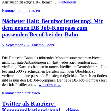
#HREdge24:
der
Austausch zu edgy HR-Themen …
weiterlesen
→
Mehr
DB
Kommentar hinterlassen
Menschlichkeit
auf
durch
der
mehr
#HREdge24
Nächster Halt: Berufsorientierung! Mit
Tech
dem neuen DB Job-Kompass zum
(?).
Am
passenden Beruf bei der Bahn
07.
März
5. September 2023
Thiemo Coors
24
steigt
wieder
Die Deutsche Bahn als führendes Mobilitätsunternehmen bietet
eine
nicht nur gute Anbindungen an (fast) jedes Ziel, sondern auch
#HREdge.
vielfältige Karrierechancen in unterschiedlichen Berufsfeldern. Um
Jetzt
bei rund 500 verschiedenen Berufen nicht den Überblick zu
Ticket
verlieren und eine passende Einstiegsmöglichkeit für sich zu finden,
sichern…
gibt es nun den DB Job-Kompass. Der neue DB Job-Kompass löst
Nächster
den Job-Profiler ab, …
weiterlesen
→
Halt:
Kommentar hinterlassen
Berufsorientierung!
Mit
dem
Twitter als Karriere-
neuen
Kommunikationskanal – diese