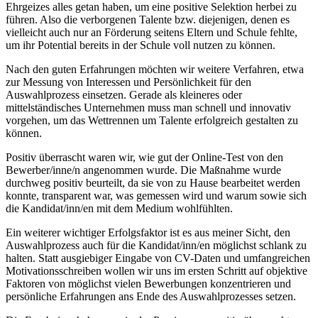
Ehrgeizes alles getan haben, um eine positive Selektion herbei zu
führen. Also die verborgenen Talente bzw. diejenigen, denen es
vielleicht auch nur an Förderung seitens Eltern und Schule fehlte,
um ihr Potential bereits in der Schule voll nutzen zu können.
Nach den guten Erfahrungen möchten wir weitere Verfahren, etwa
zur Messung von Interessen und Persönlichkeit für den
Auswahlprozess einsetzen. Gerade als kleineres oder
mittelständisches Unternehmen muss man schnell und innovativ
vorgehen, um das Wettrennen um Talente erfolgreich gestalten zu
können.
Positiv überrascht waren wir, wie gut der Online-Test von den
Bewerber/inne/n angenommen wurde. Die Maßnahme wurde
durchweg positiv beurteilt, da sie von zu Hause bearbeitet werden
konnte, transparent war, was gemessen wird und warum sowie sich
die Kandidat/inn/en mit dem Medium wohlfühlten.
Ein weiterer wichtiger Erfolgsfaktor ist es aus meiner Sicht, den
Auswahlprozess auch für die Kandidat/inn/en möglichst schlank zu
halten. Statt ausgiebiger Eingabe von CV-Daten und umfangreichen
Motivationsschreiben wollen wir uns im ersten Schritt auf objektive
Faktoren von möglichst vielen Bewerbungen konzentrieren und
persönliche Erfahrungen ans Ende des Auswahlprozesses setzen.