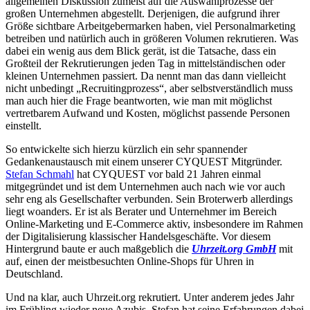
allgemeinen Diskussion zumeist auf die Auswahlprozesse der
großen Unternehmen abgestellt. Derjenigen, die aufgrund ihrer
Größe sichtbare Arbeitgebermarken haben, viel Personalmarketing
betreiben und natürlich auch in größeren Volumen rekrutieren. Was
dabei ein wenig aus dem Blick gerät, ist die Tatsache, dass ein
Großteil der Rekrutierungen jeden Tag in mittelständischen oder
kleinen Unternehmen passiert. Da nennt man das dann vielleicht
nicht unbedingt „Recruitingprozess“, aber selbstverständlich muss
man auch hier die Frage beantworten, wie man mit möglichst
vertretbarem Aufwand und Kosten, möglichst passende Personen
einstellt.
So entwickelte sich hierzu kürzlich ein sehr spannender
Gedankenaustausch mit einem unserer CYQUEST Mitgründer.
Stefan Schmahl
hat CYQUEST vor bald 21 Jahren einmal
mitgegründet und ist dem Unternehmen auch nach wie vor auch
sehr eng als Gesellschafter verbunden. Sein Broterwerb allerdings
liegt woanders. Er ist als Berater und Unternehmer im Bereich
Online-Marketing und E-Commerce aktiv, insbesondere im Rahmen
der Digitalisierung klassischer Handelsgeschäfte. Vor diesem
Hintergrund baute er auch maßgeblich die
Uhrzeit.org GmbH
mit
auf, einen der meistbesuchten Online-Shops für Uhren in
Deutschland.
Und na klar, auch Uhrzeit.org rekrutiert. Unter anderem jedes Jahr
im Frühling wieder neue Azubis. Stefan hat seine Erfahrungen dabei