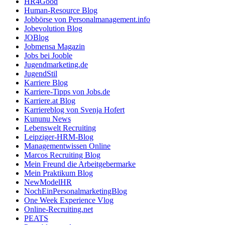
HR4Good
Human-Resource Blog
Jobbörse von Personalmanagement.info
Jobevolution Blog
JOBlog
Jobmensa Magazin
Jobs bei Jooble
Jugendmarketing.de
JugendStil
Karriere Blog
Karriere-Tipps von Jobs.de
Karriere.at Blog
Karriereblog von Svenja Hofert
Kununu News
Lebenswelt Recruiting
Leipziger-HRM-Blog
Managementwissen Online
Marcos Recruiting Blog
Mein Freund die Arbeitgebermarke
Mein Praktikum Blog
NewModelHR
NochEinPersonalmarketingBlog
One Week Experience Vlog
Online-Recruiting.net
PEATS