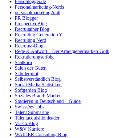
Persoblogger.de
Personalmarketing-Nerds
personalmarketing2null
PR Blogger
ProspectiveBlog
Recruitainer Blog
Recruiting Generation Y
Recruiting Nerd
Recruma-Blog
Rede & Antwort – Der Arbeitgebermarken-Golb
Rekrutierungserfolg
Saatkorn
Salon der Guten
Schülerpilot
Selbstverständlich Blog
Social Media Statistiken
Softgarden Blog
Soziales Brand: Marken
Studieren in Deutschland – Guide
SwissDev Jobs
Talent Submarine
Talentacquisitionleader
Viasto Blog
W&V Karriere
WAIDER Consulting Blog