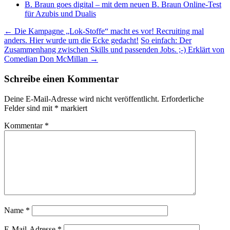
B. Braun goes digital – mit dem neuen B. Braun Online-Test
für Azubis und Dualis
Beitragsnavigation
←
Die Kampagne „Lok-Stoffe“ macht es vor! Recruiting mal
anders. Hier wurde um die Ecke gedacht!
So einfach: Der
Zusammenhang zwischen Skills und passenden Jobs. ;-) Erklärt von
Comedian Don McMillan
→
Schreibe einen Kommentar
Deine E-Mail-Adresse wird nicht veröffentlicht.
Erforderliche
Felder sind mit
*
markiert
Kommentar
*
Name
*
E-Mail-Adresse
*