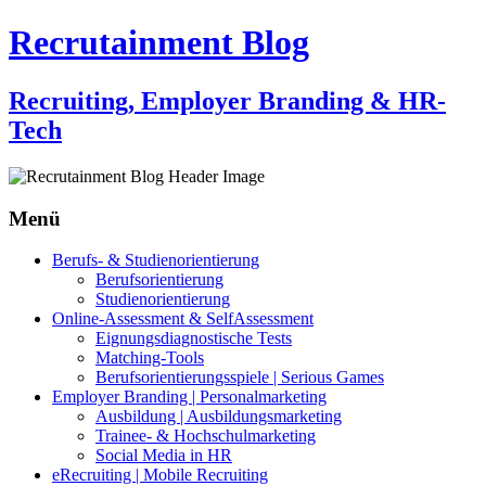
Recrutainment Blog
Recruiting, Employer Branding & HR-
Tech
Menü
Zum
Berufs- & Studienorientierung
Inhalt
Berufsorientierung
springen
Studienorientierung
Online-Assessment & SelfAssessment
Eignungsdiagnostische Tests
Matching-Tools
Berufsorientierungsspiele | Serious Games
Employer Branding | Personalmarketing
Ausbildung | Ausbildungsmarketing
Trainee- & Hochschulmarketing
Social Media in HR
eRecruiting | Mobile Recruiting