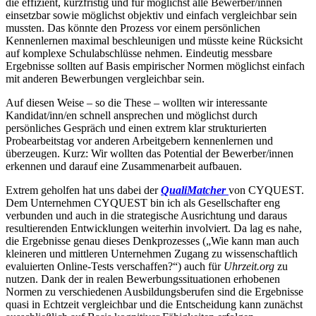
die effizient, kurzfristig und für möglichst alle Bewerber/innen
einsetzbar sowie möglichst objektiv und einfach vergleichbar sein
mussten. Das könnte den Prozess vor einem persönlichen
Kennenlernen maximal beschleunigen und müsste keine Rücksicht
auf komplexe Schulabschlüsse nehmen. Eindeutig messbare
Ergebnisse sollten auf Basis empirischer Normen möglichst einfach
mit anderen Bewerbungen vergleichbar sein.
Auf diesen Weise – so die These – wollten wir interessante
Kandidat/inn/en schnell ansprechen und möglichst durch
persönliches Gespräch und einen extrem klar strukturierten
Probearbeitstag vor anderen Arbeitgebern kennenlernen und
überzeugen. Kurz: Wir wollten das Potential der Bewerber/innen
erkennen und darauf eine Zusammenarbeit aufbauen.
Extrem geholfen hat uns dabei der
QualiMatcher
von CYQUEST.
Dem Unternehmen CYQUEST bin ich als Gesellschafter eng
verbunden und auch in die strategische Ausrichtung und daraus
resultierenden Entwicklungen weiterhin involviert. Da lag es nahe,
die Ergebnisse genau dieses Denkprozesses („Wie kann man auch
kleineren und mittleren Unternehmen Zugang zu wissenschaftlich
evaluierten Online-Tests verschaffen?“) auch für
Uhrzeit.org
zu
nutzen. Dank der in realen Bewerbungssituationen erhobenen
Normen zu verschiedenen Ausbildungsberufen sind die Ergebnisse
quasi in Echtzeit vergleichbar und die Entscheidung kann zunächst