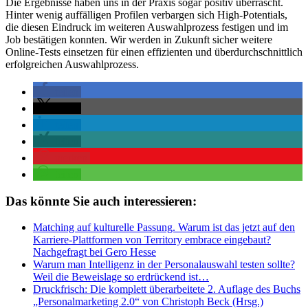
Die Ergebnisse haben uns in der Praxis sogar positiv überrascht.
Hinter wenig auffälligen Profilen verbargen sich High-Potentials,
die diesen Eindruck im weiteren Auswahlprozess festigen und im
Job bestätigen konnten. Wir werden in Zukunft sicher weitere
Online-Tests einsetzen für einen effizienten und überdurchschnittlich
erfolgreichen Auswahlprozess.
teilen
teilen
teilen
teilen
merken
teilen
Das könnte Sie auch interessieren:
Matching auf kulturelle Passung. Warum ist das jetzt auf den
Karriere-Plattformen von Territory embrace eingebaut?
Nachgefragt bei Gero Hesse
Warum man Intelligenz in der Personalauswahl testen sollte?
Weil die Beweislage so erdrückend ist…
Druckfrisch: Die komplett überarbeitete 2. Auflage des Buchs
„Personalmarketing 2.0“ von Christoph Beck (Hrsg.)