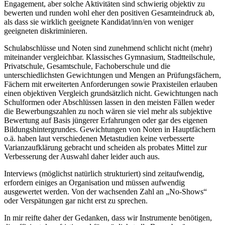
Engagement, aber solche Aktivitäten sind schwierig objektiv zu
bewerten und runden wohl eher den positiven Gesamteindruck ab,
als dass sie wirklich geeignete Kandidat/inn/en von weniger
geeigneten diskriminieren.
Schulabschlüsse und Noten sind zunehmend schlicht nicht (mehr)
miteinander vergleichbar. Klassisches Gymnasium, Stadtteilschule,
Privatschule, Gesamtschule, Fachoberschule und die
unterschiedlichsten Gewichtungen und Mengen an Prüfungsfächern,
Fächern mit erweiterten Anforderungen sowie Praxisteilen erlauben
einen objektiven Vergleich grundsätzlich nicht. Gewichtungen nach
Schulformen oder Abschlüssen lassen in den meisten Fällen weder
die Bewerbungszahlen zu noch wären sie viel mehr als subjektive
Bewertung auf Basis jüngerer Erfahrungen oder gar des eigenen
Bildungshintergrundes. Gewichtungen von Noten in Hauptfächern
o.ä. haben laut verschiedenen Metastudien keine verbesserte
Varianzaufklärung gebracht und scheiden als probates Mittel zur
Verbesserung der Auswahl daher leider auch aus.
Interviews (möglichst natürlich strukturiert) sind zeitaufwendig,
erfordern einiges an Organisation und müssen aufwendig
ausgewertet werden. Von der wachsenden Zahl an „No-Shows“
oder Verspätungen gar nicht erst zu sprechen.
In mir reifte daher der Gedanken, dass wir Instrumente benötigen,