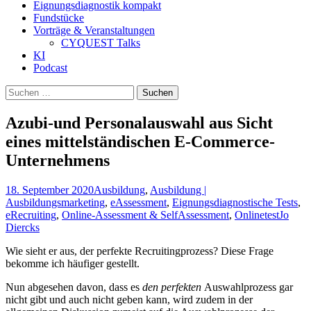
Eignungsdiagnostik kompakt
Fundstücke
Vorträge & Veranstaltungen
CYQUEST Talks
KI
Podcast
Suchen
nach:
Azubi-und Personalauswahl aus Sicht
eines mittelständischen E-Commerce-
Unternehmens
18. September 2020
Ausbildung
,
Ausbildung |
Ausbildungsmarketing
,
eAssessment
,
Eignungsdiagnostische Tests
,
eRecruiting
,
Online-Assessment & SelfAssessment
,
Onlinetest
Jo
Diercks
Wie sieht er aus, der perfekte Recruitingprozess? Diese Frage
bekomme ich häufiger gestellt.
Nun abgesehen davon, dass es
den perfekten
Auswahlprozess gar
nicht gibt und auch nicht geben kann, wird zudem in der