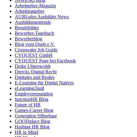
APRIORI Blog
Arbeitgeber-Magazin
Arbeitsratgeber
AUBI-plus Ausbilder News
Ausbildungstrends
Berufebilder
Bewerber-Tagebuch
Bewerberblog
Blog vom Queb e.V.
Crosswater Job Guide
CYQUEST GmbH
CYQUEST Page bei Facebook
Deike Uhtenwoldt
Diercks Digital Recht
Digitales und Reales
E-Learning für Digital Natives
eLearning2null
Employerreputation
functionHR Blog
Future of HR
Games-Career Blog
Generation Silberhaar
GOODplace Blog
Hashtag HR Blog
HR in Mind