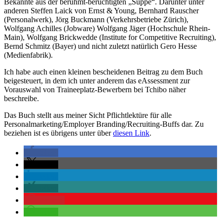
Bekannte aus der berühmt-berüchtigten „Suppe“. Darunter unter
anderen Steffen Laick von Ernst & Young, Bernhard Rauscher
(Personalwerk), Jörg Buckmann (Verkehrsbetriebe Zürich),
Wolfgang Achilles (Jobware) Wolfgang Jäger (Hochschule Rhein-
Main), Wolfgang Brickwedde (Institute for Competitive Recruiting),
Bernd Schmitz (Bayer) und nicht zuletzt natürlich Gero Hesse
(Medienfabrik).
Ich habe auch einen kleinen bescheidenen Beitrag zu dem Buch
beigesteuert, in dem ich unter anderem das eAssessment zur
Vorauswahl von Traineeplatz-Bewerbern bei Tchibo näher
beschreibe.
Das Buch stellt aus meiner Sicht Pflichtlektüre für alle
Personalmarketing/Employer Branding/Recruiting-Buffs dar. Zu
beziehen ist es übrigens unter über
diesen Link
.
teilen
teilen
teilen
teilen
merken
teilen