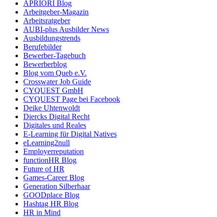
APRIORI Blog
Arbeitgeber-Magazin
Arbeitsratgeber
AUBI-plus Ausbilder News
Ausbildungstrends
Berufebilder
Bewerber-Tagebuch
Bewerberblog
Blog vom Queb e.V.
Crosswater Job Guide
CYQUEST GmbH
CYQUEST Page bei Facebook
Deike Uhtenwoldt
Diercks Digital Recht
Digitales und Reales
E-Learning für Digital Natives
eLearning2null
Employerreputation
functionHR Blog
Future of HR
Games-Career Blog
Generation Silberhaar
GOODplace Blog
Hashtag HR Blog
HR in Mind