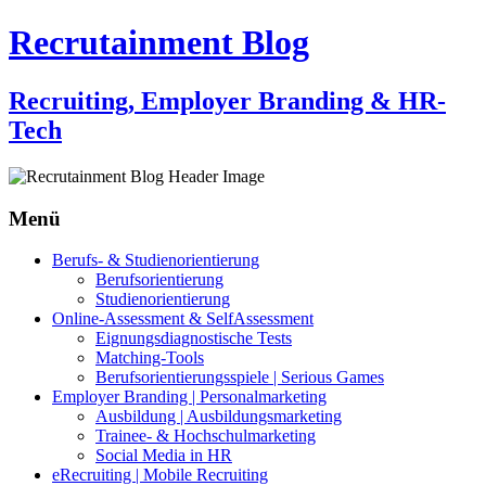
Recrutainment Blog
Recruiting, Employer Branding & HR-
Tech
Menü
Zum
Berufs- & Studienorientierung
Inhalt
Berufsorientierung
springen
Studienorientierung
Online-Assessment & SelfAssessment
Eignungsdiagnostische Tests
Matching-Tools
Berufsorientierungsspiele | Serious Games
Employer Branding | Personalmarketing
Ausbildung | Ausbildungsmarketing
Trainee- & Hochschulmarketing
Social Media in HR
eRecruiting | Mobile Recruiting