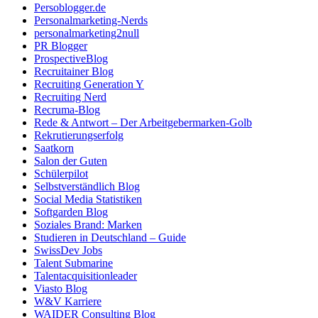
Persoblogger.de
Personalmarketing-Nerds
personalmarketing2null
PR Blogger
ProspectiveBlog
Recruitainer Blog
Recruiting Generation Y
Recruiting Nerd
Recruma-Blog
Rede & Antwort – Der Arbeitgebermarken-Golb
Rekrutierungserfolg
Saatkorn
Salon der Guten
Schülerpilot
Selbstverständlich Blog
Social Media Statistiken
Softgarden Blog
Soziales Brand: Marken
Studieren in Deutschland – Guide
SwissDev Jobs
Talent Submarine
Talentacquisitionleader
Viasto Blog
W&V Karriere
WAIDER Consulting Blog