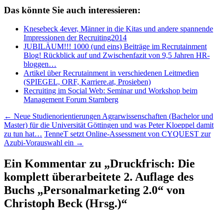
Das könnte Sie auch interessieren:
Knesebeck 4ever, Männer in die Kitas und andere spannende
Impressionen der Recruiting2014
JUBILÄUM!!! 1000 (und eins) Beiträge im Recrutainment
Blog! Rückblick auf und Zwischenfazit von 9,5 Jahren HR-
bloggen…
Artikel über Recrutainment in verschiedenen Leitmedien
(SPIEGEL, ORF, Karriere.at, Prosieben)
Recruiting im Social Web: Seminar und Workshop beim
Management Forum Starnberg
Beitragsnavigation
←
Neue Studienorientierungen Agrarwissenschaften (Bachelor und
Master) für die Universität Göttingen und was Peter Kloeppel damit
zu tun hat…
TenneT setzt Online-Assessment von CYQUEST zur
Azubi-Vorauswahl ein
→
Ein Kommentar zu „
Druckfrisch: Die
komplett überarbeitete 2. Auflage des
Buchs „Personalmarketing 2.0“ von
Christoph Beck (Hrsg.)
“