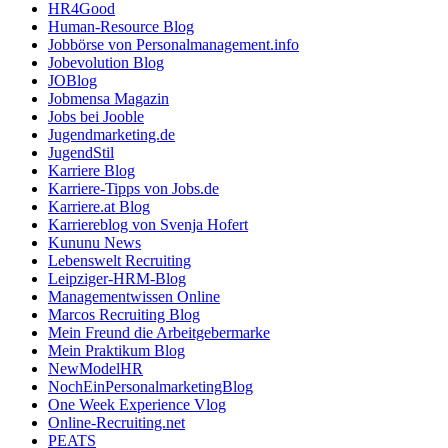
HR4Good
Human-Resource Blog
Jobbörse von Personalmanagement.info
Jobevolution Blog
JOBlog
Jobmensa Magazin
Jobs bei Jooble
Jugendmarketing.de
JugendStil
Karriere Blog
Karriere-Tipps von Jobs.de
Karriere.at Blog
Karriereblog von Svenja Hofert
Kununu News
Lebenswelt Recruiting
Leipziger-HRM-Blog
Managementwissen Online
Marcos Recruiting Blog
Mein Freund die Arbeitgebermarke
Mein Praktikum Blog
NewModelHR
NochEinPersonalmarketingBlog
One Week Experience Vlog
Online-Recruiting.net
PEATS