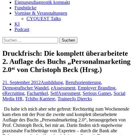
Eignungsdiagnostik kompakt
Fundstücke
Vorträge & Veranstaltungen
CYQUEST Talks
KI
Podcast
Suchen
nach:
Druckfrisch: Die komplett überarbeitete
2. Auflage des Buchs „Personalmarketing
2.0“ von Christoph Beck (Hrsg.)
21. September 2012
Ausbildung
,
Berufsorientierung
,
Demografischer Wandel
,
eAssessment
,
Employer Branding
,
eRecruiting
,
Fachartikel
,
SelfAssessment
,
Serious Games
,
Social
Media HR
,
Tchibo Karriere
,
Trainee
Jo Diercks
Da habe ich mich aber sehr gefreut: Rechtzeitig zum Wochenende
kam eben mit der Post die zweite und komplett überarbeitete
Auflage des Buchs „Personalmarketing 2.0“, herausgegeben von
Prof. Christoph Beck, bei mir an. Darin finden sich stapelweise
praxisnahe Fachbeiträge von Experten – durch die Bank alte