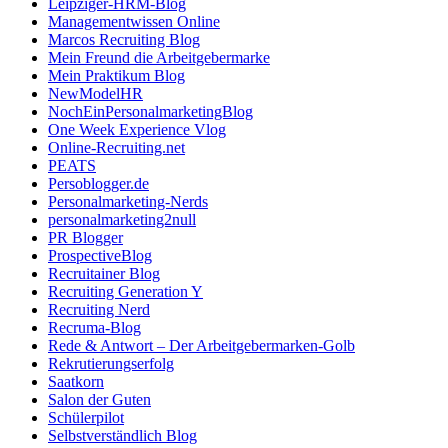
Leipziger-HRM-Blog
Managementwissen Online
Marcos Recruiting Blog
Mein Freund die Arbeitgebermarke
Mein Praktikum Blog
NewModelHR
NochEinPersonalmarketingBlog
One Week Experience Vlog
Online-Recruiting.net
PEATS
Persoblogger.de
Personalmarketing-Nerds
personalmarketing2null
PR Blogger
ProspectiveBlog
Recruitainer Blog
Recruiting Generation Y
Recruiting Nerd
Recruma-Blog
Rede & Antwort – Der Arbeitgebermarken-Golb
Rekrutierungserfolg
Saatkorn
Salon der Guten
Schülerpilot
Selbstverständlich Blog