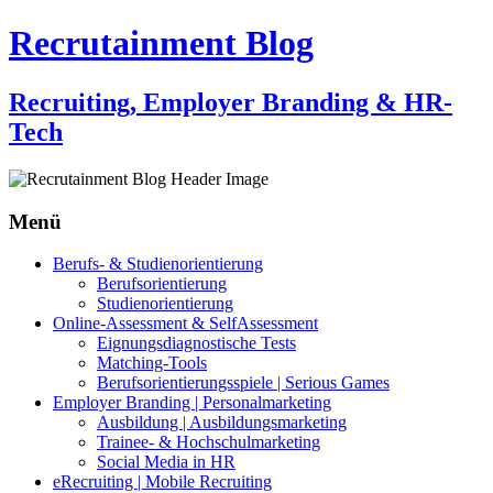
Recrutainment Blog
Recruiting, Employer Branding & HR-
Tech
Menü
Zum
Berufs- & Studienorientierung
Inhalt
Berufsorientierung
springen
Studienorientierung
Online-Assessment & SelfAssessment
Eignungsdiagnostische Tests
Matching-Tools
Berufsorientierungsspiele | Serious Games
Employer Branding | Personalmarketing
Ausbildung | Ausbildungsmarketing
Trainee- & Hochschulmarketing
Social Media in HR
eRecruiting | Mobile Recruiting