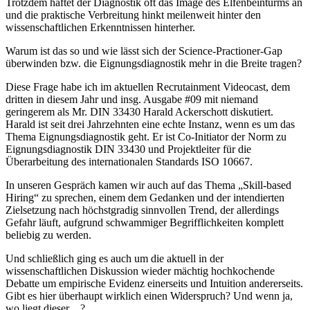
Trotzdem haftet der Diagnostik oft das Image des Elfenbeinturms an
und die praktische Verbreitung hinkt meilenweit hinter den
wissenschaftlichen Erkenntnissen hinterher.
Warum ist das so und wie lässt sich der Science-Practioner-Gap
überwinden bzw. die Eignungsdiagnostik mehr in die Breite tragen?
Diese Frage habe ich im aktuellen Recrutainment Videocast, dem
dritten in diesem Jahr und insg. Ausgabe #09 mit niemand
geringerem als Mr. DIN 33430 Harald Ackerschott diskutiert.
Harald ist seit drei Jahrzehnten eine echte Instanz, wenn es um das
Thema Eignungsdiagnostik geht. Er ist Co-Initiator der Norm zu
Eignungsdiagnostik DIN 33430 und Projektleiter für die
Überarbeitung des internationalen Standards ISO 10667.
In unseren Gespräch kamen wir auch auf das Thema „Skill-based
Hiring“ zu sprechen, einem dem Gedanken und der intendierten
Zielsetzung nach höchstgradig sinnvollen Trend, der allerdings
Gefahr läuft, aufgrund schwammiger Begrifflichkeiten komplett
beliebig zu werden.
Und schließlich ging es auch um die aktuell in der
wissenschaftlichen Diskussion wieder mächtig hochkochende
Debatte um empirische Evidenz einerseits und Intuition andererseits.
Gibt es hier überhaupt wirklich einen Widerspruch? Und wenn ja,
wo liegt dieser…?