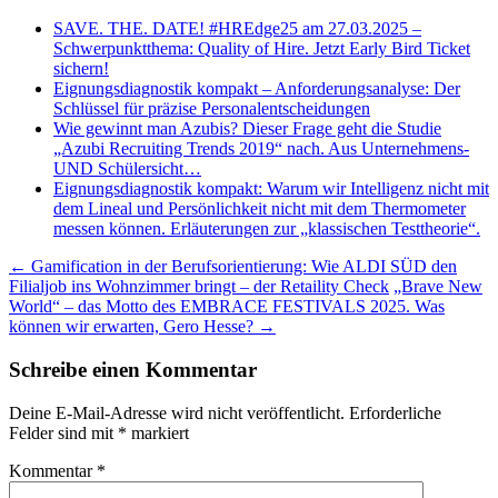
SAVE. THE. DATE! #HREdge25 am 27.03.2025 –
Schwerpunktthema: Quality of Hire. Jetzt Early Bird Ticket
sichern!
Eignungsdiagnostik kompakt – Anforderungsanalyse: Der
Schlüssel für präzise Personalentscheidungen
Wie gewinnt man Azubis? Dieser Frage geht die Studie
„Azubi Recruiting Trends 2019“ nach. Aus Unternehmens-
UND Schülersicht…
Eignungsdiagnostik kompakt: Warum wir Intelligenz nicht mit
dem Lineal und Persönlichkeit nicht mit dem Thermometer
messen können. Erläuterungen zur „klassischen Testtheorie“.
Beitragsnavigation
←
Gamification in der Berufsorientierung: Wie ALDI SÜD den
Filialjob ins Wohnzimmer bringt – der Retaility Check
„Brave New
World“ – das Motto des EMBRACE FESTIVALS 2025. Was
können wir erwarten, Gero Hesse?
→
Schreibe einen Kommentar
Deine E-Mail-Adresse wird nicht veröffentlicht.
Erforderliche
Felder sind mit
*
markiert
Kommentar
*