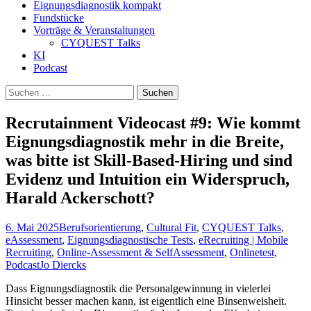
Eignungsdiagnostik kompakt
Fundstücke
Vorträge & Veranstaltungen
CYQUEST Talks
KI
Podcast
Suchen
nach:
Recrutainment Videocast #9: Wie kommt
Eignungsdiagnostik mehr in die Breite,
was bitte ist Skill-Based-Hiring und sind
Evidenz und Intuition ein Widerspruch,
Harald Ackerschott?
6. Mai 2025
Berufsorientierung
,
Cultural Fit
,
CYQUEST Talks
,
eAssessment
,
Eignungsdiagnostische Tests
,
eRecruiting | Mobile
Recruiting
,
Online-Assessment & SelfAssessment
,
Onlinetest
,
Podcast
Jo Diercks
Dass Eignungsdiagnostik die Personalgewinnung in vielerlei
Hinsicht besser machen kann, ist eigentlich eine Binsenweisheit.