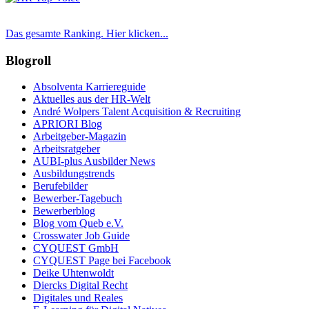
Das gesamte Ranking. Hier klicken...
Blogroll
Absolventa Karriereguide
Aktuelles aus der HR-Welt
André Wolpers Talent Acquisition & Recruiting
APRIORI Blog
Arbeitgeber-Magazin
Arbeitsratgeber
AUBI-plus Ausbilder News
Ausbildungstrends
Berufebilder
Bewerber-Tagebuch
Bewerberblog
Blog vom Queb e.V.
Crosswater Job Guide
CYQUEST GmbH
CYQUEST Page bei Facebook
Deike Uhtenwoldt
Diercks Digital Recht
Digitales und Reales