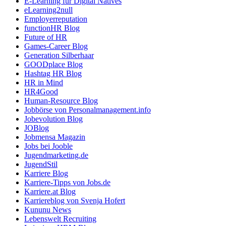
E-Learning für Digital Natives
eLearning2null
Employerreputation
functionHR Blog
Future of HR
Games-Career Blog
Generation Silberhaar
GOODplace Blog
Hashtag HR Blog
HR in Mind
HR4Good
Human-Resource Blog
Jobbörse von Personalmanagement.info
Jobevolution Blog
JOBlog
Jobmensa Magazin
Jobs bei Jooble
Jugendmarketing.de
JugendStil
Karriere Blog
Karriere-Tipps von Jobs.de
Karriere.at Blog
Karriereblog von Svenja Hofert
Kununu News
Lebenswelt Recruiting