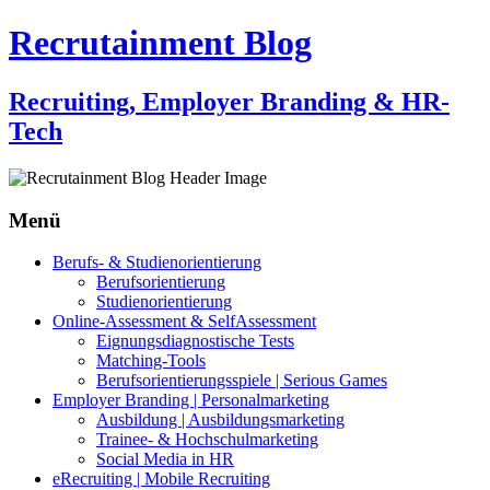
Recrutainment Blog
Recruiting, Employer Branding & HR-
Tech
Menü
Zum
Berufs- & Studienorientierung
Inhalt
Berufsorientierung
springen
Studienorientierung
Online-Assessment & SelfAssessment
Eignungsdiagnostische Tests
Matching-Tools
Berufsorientierungsspiele | Serious Games
Employer Branding | Personalmarketing
Ausbildung | Ausbildungsmarketing
Trainee- & Hochschulmarketing
Social Media in HR
eRecruiting | Mobile Recruiting