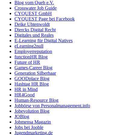
Blog vom Queb e.V.
Crosswater Job Guide
CYQUEST GmbH
CYQUEST Page bei Facebook
Deike Uhtenwoldt
Diercks Digital Recht
Digitales und Reales
E-Learning für Digital Natives
eLearning2null
Employerreputation
functionHR Blog
Future of HR
Games-Career Blog
Generation Silberhaar
GOODplace Blog
Hashtag HR Blog
HR in Mind
HR4Good
Human-Resource Blog
Jobbörse von Personalmanagement.info
Jobevolution Blog
JOBlog
Jobmensa Magazin
Jobs bei Jooble
Jugendmarketing.de