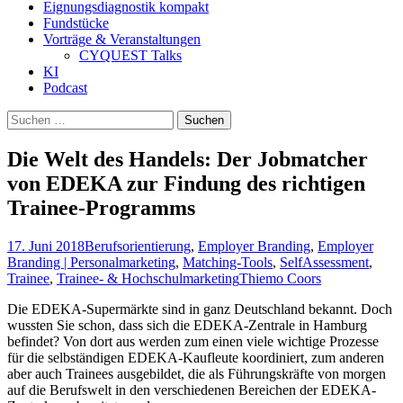
Eignungsdiagnostik kompakt
Fundstücke
Vorträge & Veranstaltungen
CYQUEST Talks
KI
Podcast
Suchen
nach:
Die Welt des Handels: Der Jobmatcher
von EDEKA zur Findung des richtigen
Trainee-Programms
17. Juni 2018
Berufsorientierung
,
Employer Branding
,
Employer
Branding | Personalmarketing
,
Matching-Tools
,
SelfAssessment
,
Trainee
,
Trainee- & Hochschulmarketing
Thiemo Coors
Die EDEKA-Supermärkte sind in ganz Deutschland bekannt. Doch
wussten Sie schon, dass sich die EDEKA-Zentrale in Hamburg
befindet? Von dort aus werden zum einen viele wichtige Prozesse
für die selbständigen EDEKA-Kaufleute koordiniert, zum anderen
aber auch Trainees ausgebildet, die als Führungskräfte von morgen
auf die Berufswelt in den verschiedenen Bereichen der EDEKA-