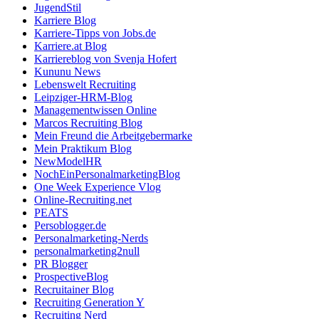
JugendStil
Karriere Blog
Karriere-Tipps von Jobs.de
Karriere.at Blog
Karriereblog von Svenja Hofert
Kununu News
Lebenswelt Recruiting
Leipziger-HRM-Blog
Managementwissen Online
Marcos Recruiting Blog
Mein Freund die Arbeitgebermarke
Mein Praktikum Blog
NewModelHR
NochEinPersonalmarketingBlog
One Week Experience Vlog
Online-Recruiting.net
PEATS
Persoblogger.de
Personalmarketing-Nerds
personalmarketing2null
PR Blogger
ProspectiveBlog
Recruitainer Blog
Recruiting Generation Y
Recruiting Nerd