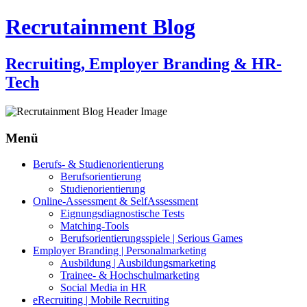
Recrutainment Blog
Recruiting, Employer Branding & HR-
Tech
Menü
Zum
Berufs- & Studienorientierung
Inhalt
Berufsorientierung
springen
Studienorientierung
Online-Assessment & SelfAssessment
Eignungsdiagnostische Tests
Matching-Tools
Berufsorientierungsspiele | Serious Games
Employer Branding | Personalmarketing
Ausbildung | Ausbildungsmarketing
Trainee- & Hochschulmarketing
Social Media in HR
eRecruiting | Mobile Recruiting