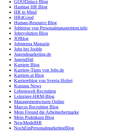
GOODplace Blog
Hashtag HR Blog
HR in Mind
HR4Good
Human-Resource Blog
Jobbörse von Personalmanagement.info
Jobevolution Blog
JOBlog
Jobmensa Magazin
Jobs bei Jooble
Jugendmarketing.de
JugendStil
Karriere Blog
Karriere-Tipps von Jobs.de
Karriere.at Blog
Karriereblog von Svenja Hofert
Kununu News
Lebenswelt Recruiting
Leipziger-HRM-Blog
Managementwissen Online
Marcos Recruiting Blog
Mein Freund die Arbeitgebermarke
Mein Praktikum Blog
NewModelHR
NochEinPersonalmarketingBlog