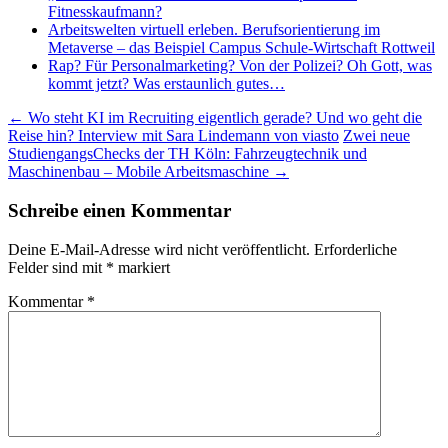
Fitnesskaufmann?
Arbeitswelten virtuell erleben. Berufsorientierung im
Metaverse – das Beispiel Campus Schule-Wirtschaft Rottweil
Rap? Für Personalmarketing? Von der Polizei? Oh Gott, was
kommt jetzt? Was erstaunlich gutes…
Beitragsnavigation
←
Wo steht KI im Recruiting eigentlich gerade? Und wo geht die
Reise hin? Interview mit Sara Lindemann von viasto
Zwei neue
StudiengangsChecks der TH Köln: Fahrzeugtechnik und
Maschinenbau – Mobile Arbeitsmaschine
→
Schreibe einen Kommentar
Deine E-Mail-Adresse wird nicht veröffentlicht.
Erforderliche
Felder sind mit
*
markiert
Kommentar
*