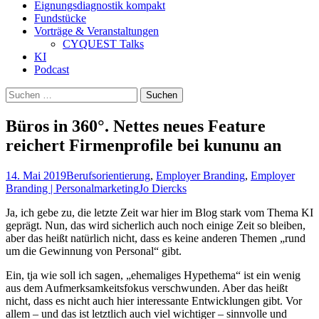
Eignungsdiagnostik kompakt
Fundstücke
Vorträge & Veranstaltungen
CYQUEST Talks
KI
Podcast
Suchen
nach:
Büros in 360°. Nettes neues Feature
reichert Firmenprofile bei kununu an
14. Mai 2019
Berufsorientierung
,
Employer Branding
,
Employer
Branding | Personalmarketing
Jo Diercks
Ja, ich gebe zu, die letzte Zeit war hier im Blog stark vom Thema KI
geprägt. Nun, das wird sicherlich auch noch einige Zeit so bleiben,
aber das heißt natürlich nicht, dass es keine anderen Themen „rund
um die Gewinnung von Personal“ gibt.
Ein, tja wie soll ich sagen, „ehemaliges Hypethema“ ist ein wenig
aus dem Aufmerksamkeitsfokus verschwunden. Aber das heißt
nicht, dass es nicht auch hier interessante Entwicklungen gibt. Vor
allem – und das ist letztlich auch viel wichtiger – sinnvolle und