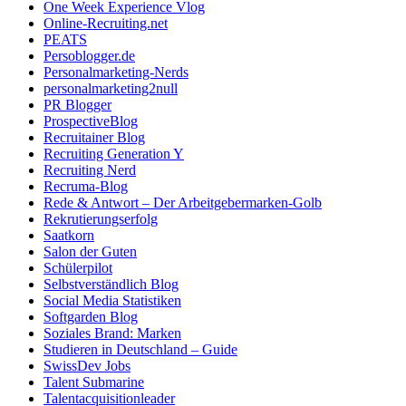
One Week Experience Vlog
Online-Recruiting.net
PEATS
Persoblogger.de
Personalmarketing-Nerds
personalmarketing2null
PR Blogger
ProspectiveBlog
Recruitainer Blog
Recruiting Generation Y
Recruiting Nerd
Recruma-Blog
Rede & Antwort – Der Arbeitgebermarken-Golb
Rekrutierungserfolg
Saatkorn
Salon der Guten
Schülerpilot
Selbstverständlich Blog
Social Media Statistiken
Softgarden Blog
Soziales Brand: Marken
Studieren in Deutschland – Guide
SwissDev Jobs
Talent Submarine
Talentacquisitionleader