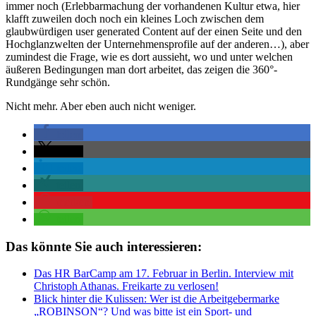
immer noch (Erlebbarmachung der vorhandenen Kultur etwa, hier
klafft zuweilen doch noch ein kleines Loch zwischen dem
glaubwürdigen user generated Content auf der einen Seite und den
Hochglanzwelten der Unternehmensprofile auf der anderen…), aber
zumindest die Frage, wie es dort aussieht, wo und unter welchen
äußeren Bedingungen man dort arbeitet, das zeigen die 360°-
Rundgänge sehr schön.
Nicht mehr. Aber eben auch nicht weniger.
teilen
teilen
teilen
teilen
merken
teilen
Das könnte Sie auch interessieren:
Das HR BarCamp am 17. Februar in Berlin. Interview mit
Christoph Athanas. Freikarte zu verlosen!
Blick hinter die Kulissen: Wer ist die Arbeitgebermarke
„ROBINSON“? Und was bitte ist ein Sport- und