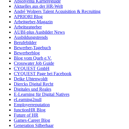
Absolventa Karriereguide
Aktuelles aus der HR-Welt
André Wolpers Talent Acquisition & Recruiting
APRIORI Blog
Arbeitgeber-Magazin
Arbeitsratgeber
AUBI-plus Ausbilder News
Ausbildungstrends
Berufebilder
Bewerber-Tagebuch
Bewerberblog
Blog vom Queb e.V.
Crosswater Job Guide
CYQUEST GmbH
CYQUEST Page bei Facebook
Deike Uhtenwoldt
Diercks Digital Recht
Digitales und Reales
E-Learning für Digital Natives
eLearning2null
Employerreputation
functionHR Blog
Future of HR
Games-Career Blog
Generation Silberhaar