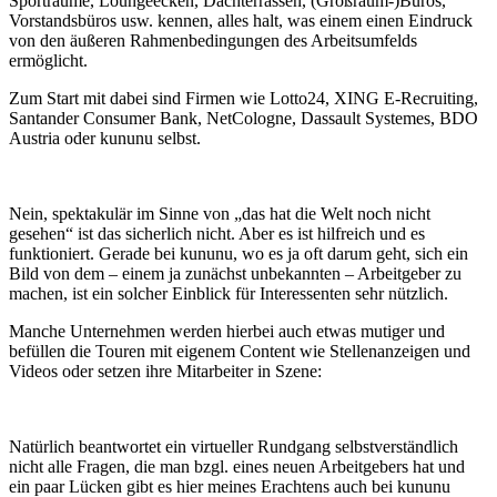
Sporträume, Loungeecken, Dachterrassen, (Großraum-)Büros,
Vorstandsbüros usw. kennen, alles halt, was einem einen Eindruck
von den äußeren Rahmenbedingungen des Arbeitsumfelds
ermöglicht.
Zum Start mit dabei sind Firmen wie Lotto24, XING E-Recruiting,
Santander Consumer Bank, NetCologne, Dassault Systemes, BDO
Austria oder kununu selbst.
Nein, spektakulär im Sinne von „das hat die Welt noch nicht
gesehen“ ist das sicherlich nicht. Aber es ist hilfreich und es
funktioniert. Gerade bei kununu, wo es ja oft darum geht, sich ein
Bild von dem – einem ja zunächst unbekannten – Arbeitgeber zu
machen, ist ein solcher Einblick für Interessenten sehr nützlich.
Manche Unternehmen werden hierbei auch etwas mutiger und
befüllen die Touren mit eigenem Content wie Stellenanzeigen und
Videos oder setzen ihre Mitarbeiter in Szene:
Natürlich beantwortet ein virtueller Rundgang selbstverständlich
nicht alle Fragen, die man bzgl. eines neuen Arbeitgebers hat und
ein paar Lücken gibt es hier meines Erachtens auch bei kununu