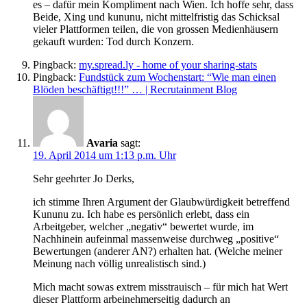
es – dafür mein Kompliment nach Wien. Ich hoffe sehr, dass
Beide, Xing und kununu, nicht mittelfristig das Schicksal
vieler Plattformen teilen, die von grossen Medienhäusern
gekauft wurden: Tod durch Konzern.
Pingback:
my.spread.ly - home of your sharing-stats
Pingback:
Fundstück zum Wochenstart: “Wie man einen
Blöden beschäftigt!!!” … | Recrutainment Blog
Avaria
sagt:
19. April 2014 um 1:13 p.m. Uhr
Sehr geehrter Jo Derks,
ich stimme Ihren Argument der Glaubwürdigkeit betreffend
Kununu zu. Ich habe es persönlich erlebt, dass ein
Arbeitgeber, welcher „negativ“ bewertet wurde, im
Nachhinein aufeinmal massenweise durchweg „positive“
Bewertungen (anderer AN?) erhalten hat. (Welche meiner
Meinung nach völlig unrealistisch sind.)
Mich macht sowas extrem misstrauisch – für mich hat Wert
dieser Plattform arbeinehmerseitig dadurch an