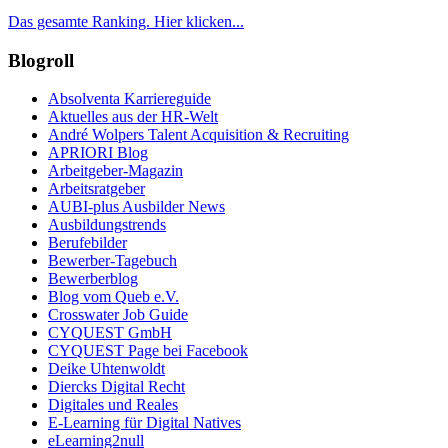
Das gesamte Ranking. Hier klicken...
Blogroll
Absolventa Karriereguide
Aktuelles aus der HR-Welt
André Wolpers Talent Acquisition & Recruiting
APRIORI Blog
Arbeitgeber-Magazin
Arbeitsratgeber
AUBI-plus Ausbilder News
Ausbildungstrends
Berufebilder
Bewerber-Tagebuch
Bewerberblog
Blog vom Queb e.V.
Crosswater Job Guide
CYQUEST GmbH
CYQUEST Page bei Facebook
Deike Uhtenwoldt
Diercks Digital Recht
Digitales und Reales
E-Learning für Digital Natives
eLearning2null