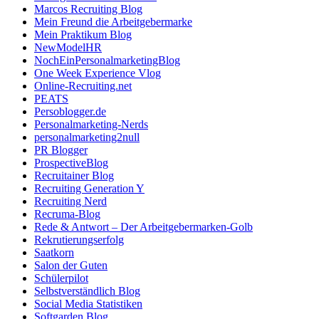
Marcos Recruiting Blog
Mein Freund die Arbeitgebermarke
Mein Praktikum Blog
NewModelHR
NochEinPersonalmarketingBlog
One Week Experience Vlog
Online-Recruiting.net
PEATS
Persoblogger.de
Personalmarketing-Nerds
personalmarketing2null
PR Blogger
ProspectiveBlog
Recruitainer Blog
Recruiting Generation Y
Recruiting Nerd
Recruma-Blog
Rede & Antwort – Der Arbeitgebermarken-Golb
Rekrutierungserfolg
Saatkorn
Salon der Guten
Schülerpilot
Selbstverständlich Blog
Social Media Statistiken
Softgarden Blog