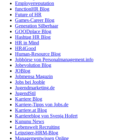
Employerreputation
functionHR Blog
Future of HR
Games-Career Blog
Generation Silberhaar
GOODplace Blog
Hashtag HR Blog
HR in Mind
HR4Good
Human-Resource Blog
Jobbörse von Personalmanagement.info
Jobevolution Blog
JOBlog
Jobmensa Magazin
Jobs bei Jooble
Jugendmarketing.de
JugendStil
Karriere Blog
Karriere-Tipps von Jobs.de
Karriere.at Blog
Karriereblog von Svenja Hofert
Kununu News
Lebenswelt Recruiting
Leipziger-HRM-Blog
Managementwissen Online