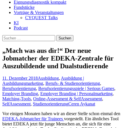
Eignungsdiagnostik kompakt
Fundstücke
Vorträge & Veranstaltungen
CYQUEST Talks
KI
Podcast
Suchen
nach:
„Mach was aus dir!“ Der neue
Jobmatcher der EDEKA-Zentrale für
Auszubildende und Dualstudierende
11. Dezember 2018
Ausbildung
,
Ausbildung |
Ausbildungsmarketing
,
Berufs- & Studienorientierung
,
Berufsorientierung
,
Berufsorientierungsspiele | Serious Games
,
Employer Branding
,
Employer Branding | Personalmarketing
,
Matching-Tools
,
Online-Assessment & SelfAssessment
,
SelfAssessment
,
Studienorientierung
Ceren Aykanat
Vor einigen Monaten haben wir an dieser Stelle schon einmal den
EDEKA-Jobmatcher für Trainees
vorgestellt. Ein ähnliches Tool
bietet EDEKA jetzt für junge Menschen an, die sich für eine