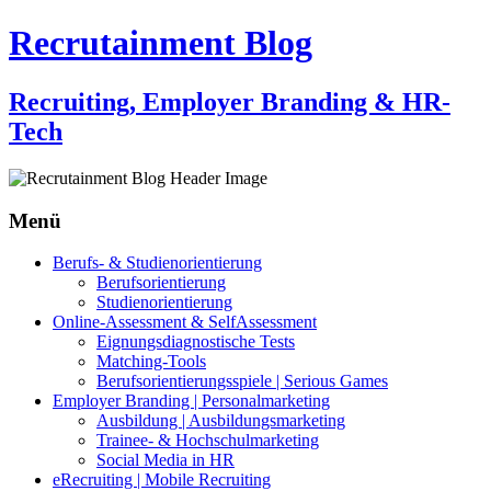
Recrutainment Blog
Recruiting, Employer Branding & HR-
Tech
Menü
Zum
Berufs- & Studienorientierung
Inhalt
Berufsorientierung
springen
Studienorientierung
Online-Assessment & SelfAssessment
Eignungsdiagnostische Tests
Matching-Tools
Berufsorientierungsspiele | Serious Games
Employer Branding | Personalmarketing
Ausbildung | Ausbildungsmarketing
Trainee- & Hochschulmarketing
Social Media in HR
eRecruiting | Mobile Recruiting