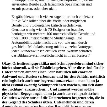
anvisierten Berufe auch tatsächlich Spaß machen und
zu mir passen, oder eher nicht.
Es gäbe hierzu noch viel zu sagen; nur noch ein letzter
Punkt: Wir sollten über die Vielfalt der möglichen
Berufe und Studiengänge kritisch nachdenken.
Genauso wenig wie ich 70 Essigsorten brauche,
benötigen wir mehrere 100 unterschiedliche Berufe und
über 1.000 unterschiedliche Studiengänge. Die
Automobilindustrie macht uns vor, wie man durch
geschickte Modularisierung mit bis zu zehn Autotypen
jeden Kundenwunsch erfüllen kann. Warum schaffen
das Bildungsverantwortliche nicht in ihrem Ressort?
Okay, Orientierungspraktika und Schnupperlehren sind sicher
höchst sinnvoll, weil sie Einblicke geben. Aber diese sind für die
Unternehmen auf der einen Seite natürlich mit enormen
Aufwand und Kosten verbunden und für den Schüler natürlich
rein logistisch auch nur begrenzt umzusetzen – man kann ja
nicht erstmal zwanzig Schnupperlehren machen, um sich dann
die „richtige“ auszusuchen… Und zumeist werden solche
physischen Begegnungen dann ja auch aus rein praktischen
Gründen wieder nur auf die Unternehmen begrenzt sein, die in
der Gegend des Schülers sitzen. Unternehmen und deren
Angebote am anderen Ende der Republik lernt man so