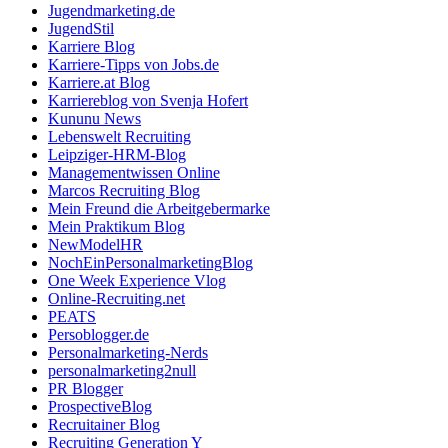
Jugendmarketing.de
JugendStil
Karriere Blog
Karriere-Tipps von Jobs.de
Karriere.at Blog
Karriereblog von Svenja Hofert
Kununu News
Lebenswelt Recruiting
Leipziger-HRM-Blog
Managementwissen Online
Marcos Recruiting Blog
Mein Freund die Arbeitgebermarke
Mein Praktikum Blog
NewModelHR
NochEinPersonalmarketingBlog
One Week Experience Vlog
Online-Recruiting.net
PEATS
Persoblogger.de
Personalmarketing-Nerds
personalmarketing2null
PR Blogger
ProspectiveBlog
Recruitainer Blog
Recruiting Generation Y