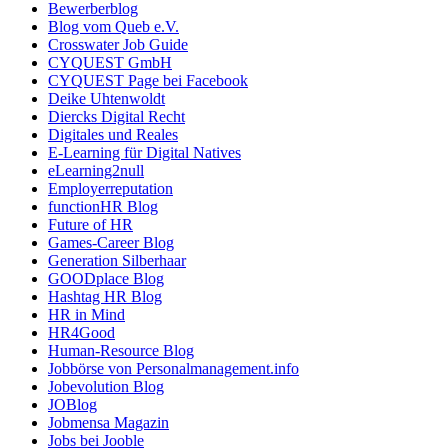
Bewerberblog
Blog vom Queb e.V.
Crosswater Job Guide
CYQUEST GmbH
CYQUEST Page bei Facebook
Deike Uhtenwoldt
Diercks Digital Recht
Digitales und Reales
E-Learning für Digital Natives
eLearning2null
Employerreputation
functionHR Blog
Future of HR
Games-Career Blog
Generation Silberhaar
GOODplace Blog
Hashtag HR Blog
HR in Mind
HR4Good
Human-Resource Blog
Jobbörse von Personalmanagement.info
Jobevolution Blog
JOBlog
Jobmensa Magazin
Jobs bei Jooble