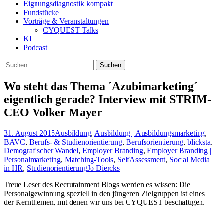
Eignungsdiagnostik kompakt
Fundstücke
Vorträge & Veranstaltungen
CYQUEST Talks
KI
Podcast
Suchen
nach:
Wo steht das Thema ´Azubimarketing´
eigentlich gerade? Interview mit STRIM-
CEO Volker Mayer
31. August 2015
Ausbildung
,
Ausbildung | Ausbildungsmarketing
,
BAVC
,
Berufs- & Studienorientierung
,
Berufsorientierung
,
blicksta
,
Demografischer Wandel
,
Employer Branding
,
Employer Branding |
Personalmarketing
,
Matching-Tools
,
SelfAssessment
,
Social Media
in HR
,
Studienorientierung
Jo Diercks
Treue Leser des Recrutainment Blogs werden es wissen: Die
Personalgewinnung speziell in den jüngeren Zielgruppen ist eines
der Kernthemen, mit denen wir uns bei CYQUEST beschäftigen.