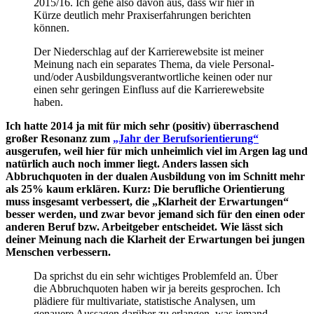
2015/16. Ich gehe also davon aus, dass wir hier in
Kürze deutlich mehr Praxiserfahrungen berichten
können.
Der Niederschlag auf der Karrierewebsite ist meiner
Meinung nach ein separates Thema, da viele Personal-
und/oder Ausbildungsverantwortliche keinen oder nur
einen sehr geringen Einfluss auf die Karrierewebsite
haben.
Ich hatte 2014 ja mit für mich sehr (positiv) überraschend
großer Resonanz zum
„Jahr der Berufsorientierung“
ausgerufen, weil hier für mich unheimlich viel im Argen lag und
natürlich auch noch immer liegt. Anders lassen sich
Abbruchquoten in der dualen Ausbildung von im Schnitt mehr
als 25% kaum erklären. Kurz: Die berufliche Orientierung
muss insgesamt verbessert, die „Klarheit der Erwartungen“
besser werden, und zwar bevor jemand sich für den einen oder
anderen Beruf bzw. Arbeitgeber entscheidet. Wie lässt sich
deiner Meinung nach die Klarheit der Erwartungen bei jungen
Menschen verbessern.
Da sprichst du ein sehr wichtiges Problemfeld an. Über
die Abbruchquoten haben wir ja bereits gesprochen. Ich
plädiere für multivariate, statistische Analysen, um
genauere Aussagen darüber zu erlangen, was jemand