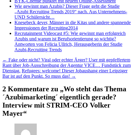
BYK-Chemie punktet mit neuem Online-Assessment
Wie gewinnt man Azubis? Dieser Frage geht die Studie
„Azubi Recruiting Trends 2019“ nach. Aus Unternehmens-
UND Schülersicht…
Knesebeck 4ever, Männer in die Kitas und andere spannende
Impressionen der Recruiting2014
Recrutainment Videocast #5: Wie gewinnt man erfolgreich
Azubis und warum ist Berufsorientierung so wichtig?
Antworten von Felicia Ullrich, Herausgeberin der Studie
Azubi-Recruiting Trends
Beitragsnavigation
←
Fake oder nicht? Viral oder echter Ärger? User mit gepfeffertem
Rant über Job-Ausschreibung der Agentur VICE… Fundstück zum
Dienstag.
Refugees: welcome! Dieser Jobaushang einer Leipziger
Bar ist auf den Punkt. So muss das!
→
2 Kommentare zu „
Wo steht das Thema
´Azubimarketing´ eigentlich gerade?
Interview mit STRIM-CEO Volker
Mayer
“