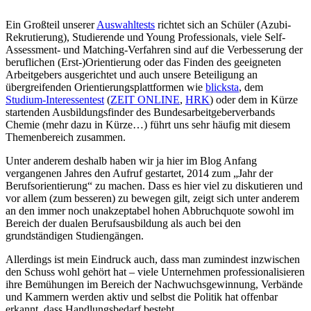
Ein Großteil unserer
Auswahltests
richtet sich an Schüler (Azubi-
Rekrutierung), Studierende und Young Professionals, viele Self-
Assessment- und Matching-Verfahren sind auf die Verbesserung der
beruflichen (Erst-)Orientierung oder das Finden des geeigneten
Arbeitgebers ausgerichtet und auch unsere Beteiligung an
übergreifenden Orientierungsplattformen wie
blicksta
, dem
Studium-Interessentest
(
ZEIT ONLINE
,
HRK
) oder dem in Kürze
startenden Ausbildungsfinder des Bundesarbeitgeberverbands
Chemie (mehr dazu in Kürze…) führt uns sehr häufig mit diesem
Themenbereich zusammen.
Unter anderem deshalb haben wir ja hier im Blog Anfang
vergangenen Jahres den Aufruf gestartet, 2014 zum „Jahr der
Berufsorientierung“ zu machen. Dass es hier viel zu diskutieren und
vor allem (zum besseren) zu bewegen gilt, zeigt sich unter anderem
an den immer noch unakzeptabel hohen Abbruchquote sowohl im
Bereich der dualen Berufsausbildung als auch bei den
grundständigen Studiengängen.
Allerdings ist mein Eindruck auch, dass man zumindest inzwischen
den Schuss wohl gehört hat – viele Unternehmen professionalisieren
ihre Bemühungen im Bereich der Nachwuchsgewinnung, Verbände
und Kammern werden aktiv und selbst die Politik hat offenbar
erkannt, dass Handlungsbedarf besteht.