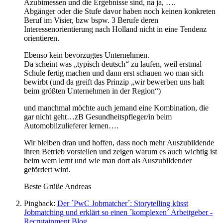
Azubimessen und die Ergebnisse sind, na ja, ….
Abgänger oder die Stufe davor haben noch keinen konkreten
Beruf im Visier, bzw bspw. 3 Berufe deren
Interessenorientierung nach Holland nicht in eine Tendenz
orientieren.
Ebenso kein bevorzugtes Unternehmen.
Da scheint was „typisch deutsch“ zu laufen, weil erstmal
Schule fertig machen und dann erst schauen wo man sich
bewirbt (und da greift das Prinzip „wir bewerben uns halt
beim größten Unternehmen in der Region“)
und manchmal möchte auch jemand eine Kombination, die
gar nicht geht…zB Gesundheitspfleger/in beim
Automobilzulieferer lernen….
Wir bleiben dran und hoffen, dass noch mehr Auszubildende
ihren Betrieb vorstellen und zeigen warum es auch wichtig ist
beim wem lernt und wie man dort als Auszubildender
gefördert wird.
Beste Grüße Andreas
Pingback:
Der ´PwC Jobmatcher´: Storytelling küsst
Jobmatching und erklärt so einen ´komplexen´ Arbeitgeber -
Recrutainment Blog