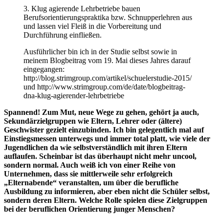
3. Klug agierende Lehrbetriebe bauen
Berufsorientierungspraktika bzw. Schnupperlehren aus
und lassen viel Fleiß in die Vorbereitung und
Durchführung einfließen.
Ausführlicher bin ich in der Studie selbst sowie in
meinem Blogbeitrag vom 19. Mai dieses Jahres darauf
eingegangen:
http://blog.strimgroup.com/artikel/schuelerstudie-2015/
und http://www.strimgroup.com/de/date/blogbeitrag-
dna-klug-agierender-lehrbetriebe
Spannend! Zum Mut, neue Wege zu gehen, gehört ja auch,
Sekundärzielgruppen wie Eltern, Lehrer oder (ältere)
Geschwister gezielt einzubinden. Ich bin gelegentlich mal auf
Einstiegsmessen unterwegs und immer total platt, wie viele der
Jugendlichen da wie selbstverständlich mit ihren Eltern
auflaufen. Scheinbar ist das überhaupt nicht mehr uncool,
sondern normal. Auch weiß ich von einer Reihe von
Unternehmen, dass sie mittlerweile sehr erfolgreich
„Elternabende“ veranstalten, um über die berufliche
Ausbildung zu informieren, aber eben nicht die Schüler selbst,
sondern deren Eltern. Welche Rolle spielen diese Zielgruppen
bei der beruflichen Orientierung junger Menschen?