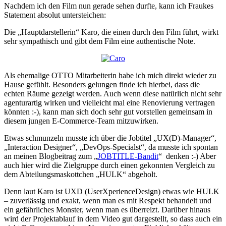
Nachdem ich den Film nun gerade sehen durfte, kann ich Fraukes
Statement absolut untersteichen:
Die „Hauptdarstellerin“ Karo, die einen durch den Film führt, wirkt
sehr sympathisch und gibt dem Film eine authentische Note.
Als ehemalige OTTO Mitarbeiterin habe ich mich direkt wieder zu
Hause gefühlt. Besonders gelungen finde ich hierbei, dass die
echten Räume gezeigt werden. Auch wenn diese natürlich nicht sehr
agenturartig wirken und vielleicht mal eine Renovierung vertragen
könnten :-), kann man sich doch sehr gut vorstellen gemeinsam in
diesem jungen E-Commerce-Team mitzuwirken.
Etwas schmunzeln musste ich über die Jobtitel „UX(D)-Manager“,
„Interaction Designer“, „DevOps-Specialst“, da musste ich spontan
an meinen Blogbeitrag zum „
JOBTITLE-Bandit
“ denken :-) Aber
auch hier wird die Zielgruppe durch einen gekonnten Vergleich zu
dem Abteilungsmaskottchen „HULK“ abgeholt.
Denn laut Karo ist UXD (UserXperienceDesign) etwas wie HULK
– zuverlässig und exakt, wenn man es mit Respekt behandelt und
ein gefährliches Monster, wenn man es überreizt. Darüber hinaus
wird der Projektablauf in dem Video gut dargestellt, so dass auch ein