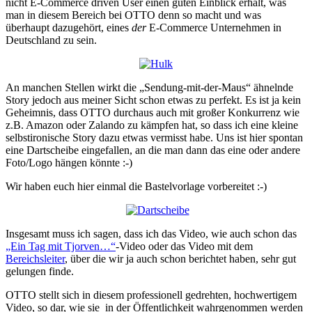
nicht E-Commerce driven User einen guten Einblick erhält, was
man in diesem Bereich bei OTTO denn so macht und was
überhaupt dazugehört, eines
der
E-Commerce Unternehmen in
Deutschland zu sein.
An manchen Stellen wirkt die „Sendung-mit-der-Maus“ ähnelnde
Story jedoch aus meiner Sicht schon etwas zu perfekt. Es ist ja kein
Geheimnis, dass OTTO durchaus auch mit großer Konkurrenz wie
z.B. Amazon oder Zalando zu kämpfen hat, so dass ich eine kleine
selbstironische Story dazu etwas vermisst habe. Uns ist hier spontan
eine Dartscheibe eingefallen, an die man dann das eine oder andere
Foto/Logo hängen könnte :-)
Wir haben euch hier einmal die Bastelvorlage vorbereitet :-)
Insgesamt muss ich sagen, dass ich das Video, wie auch schon das
„Ein Tag mit Tjorven…“
-Video oder das Video mit dem
Bereichsleiter
, über die wir ja auch schon berichtet haben, sehr gut
gelungen finde.
OTTO stellt sich in diesem professionell gedrehten, hochwertigem
Video, so dar, wie sie in der Öffentlichkeit wahrgenommen werden