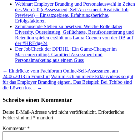
Webinar: Employer Branding und Personalauswahl in Zeiten
des Web 2.0 (eAssessment, SelfAssessment, Realistic Job
Previews) – Einsatzgebiete, Erfahrungsberichte,
Erfolgsfaktoren
Zehntausende Stellen zu besetzen: Welche Rolle dabei
Diversity, Quereinstieg, Geflüchtete, Berufsorientierung und
Retention spielen erzählt uns Laura Coenen von der DB auf
der #HREdge24
Der JobCheck der DPDHL: Ein Game-Changer im
Massenrecruiting. Gamified Assessment und
Personalmarketing aus einem Guss
Beitragsnavigation
←
Eindrücke vom Fachforum Online-Self-Assessment am
24.06.2013 in Frankfurt
Warum sich animierte Erklärvideos so gut
für das Employer Branding eignen. Das Beispiel: Bei Tchibo sind
die Löwen los…
→
Schreibe einen Kommentar
Deine E-Mail-Adresse wird nicht veröffentlicht.
Erforderliche
Felder sind mit
*
markiert
Kommentar
*