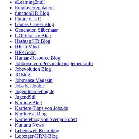
eLearning2null
Employerreputation
functionHR Blog
Future of HR
Games-Career Blog
Generation Silberhaar
GOODplace Blog
Hashtag HR Blog
HR in Mind
HR4Good
Human-Resource Blog
Jobbörse von Personalmanagement.info
Jobevolution Blog
JOBlog
Jobmensa Magazin
Jobs bei Jooble
Jugendmarketing.de
JugendStil
Karriere Blog
Karriere-Tipps von Jobs.de
Karriere.at Blog
Karriereblog von Svenja Hofert
Kununu News
Lebenswelt Recruiting
Leipziger-HRM-Blog