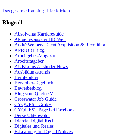
Das gesamte Ranking. Hier klicken...
Blogroll
Absolventa Karriereguide
Aktuelles aus der HR-Welt
André Wolpers Talent Acquisition & Recruiting
APRIORI Blog
Arbeitgeber-Magazin
Arbeitsratgeber
AUBI-plus Ausbilder News
Ausbildungstrends
Berufebilder
Bewerber-Tagebuch
Bewerberblog
Blog vom Queb e.V.
Crosswater Job Guide
CYQUEST GmbH
CYQUEST Page bei Facebook
Deike Uhtenwoldt
Diercks Digital Recht
Digitales und Reales
E-Learning für Digital Natives