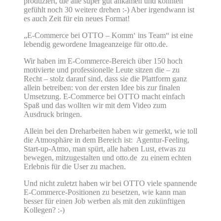
produziert, die alle super gut ankamen und könnten
gefühlt noch 30 weitere drehen :-) Aber irgendwann ist
es auch Zeit für ein neues Format!
„E-Commerce bei OTTO – Komm‘ ins Team“ ist eine
lebendig gewordene Imageanzeige für otto.de.
Wir haben im E-Commerce-Bereich über 150 hoch
motivierte und professionelle Leute sitzen die – zu
Recht – stolz darauf sind, dass sie die Plattform ganz
allein betreiben: von der ersten Idee bis zur finalen
Umsetzung. E-Commerce bei OTTO macht einfach
Spaß und das wollten wir mit dem Video zum
Ausdruck bringen.
Allein bei den Dreharbeiten haben wir gemerkt, wie toll
die Atmosphäre in dem Bereich ist: Agentur-Feeling,
Start-up-Atmo, man spürt, alle haben Lust, etwas zu
bewegen, mitzugestalten und otto.de zu einem echten
Erlebnis für die User zu machen.
Und nicht zuletzt haben wir bei OTTO viele spannende
E-Commerce-Positionen zu besetzen, wie kann man
besser für einen Job werben als mit den zukünftigen
Kollegen? :-)