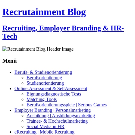
Recrutainment Blog
Recruiting, Employer Branding & HR-
Tech
Menü
Zum
Berufs- & Studienorientierung
Inhalt
Berufsorientierung
springen
Studienorientierung
Online-Assessment & SelfAssessment
Eignungsdiagnostische Tests
Matching-Tools
Berufsorientierungsspiele | Serious Games
Employer Branding | Personalmarketing
Ausbildung | Ausbildungsmarketing
Trainee- & Hochschulmarketing
Social Media in HR
eRecruiting | Mobile Recruiting