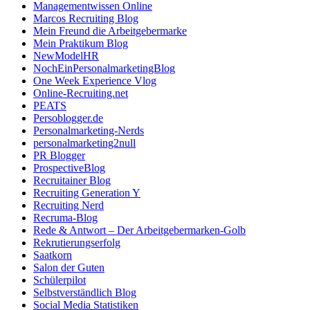
Managementwissen Online
Marcos Recruiting Blog
Mein Freund die Arbeitgebermarke
Mein Praktikum Blog
NewModelHR
NochEinPersonalmarketingBlog
One Week Experience Vlog
Online-Recruiting.net
PEATS
Persoblogger.de
Personalmarketing-Nerds
personalmarketing2null
PR Blogger
ProspectiveBlog
Recruitainer Blog
Recruiting Generation Y
Recruiting Nerd
Recruma-Blog
Rede & Antwort – Der Arbeitgebermarken-Golb
Rekrutierungserfolg
Saatkorn
Salon der Guten
Schülerpilot
Selbstverständlich Blog
Social Media Statistiken