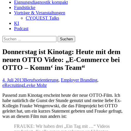
Eignungsdiagnostik kompakt
Fundstücke
Vorträge & Veranstaltungen
CYQUEST Talks
KI
Podcast
Suchen
nach:
Donnerstag ist Kinotag: Heute mit dem
neuen OTTO Video: „E-Commerce bei
OTTO – Komm‘ ins Team“
4. Juli 2013
Berufsorientierung
,
Employer Branding
,
eRecruiting
Levke Mohr
Passend zum Kinotag erscheint heute der neue OTTO-Film. Ich
habe natürlich die Gunst der Stunde genutzt und meine liebe Ex-
Kollegin Frauke Wengerowski, die das Filmprojekt bei OTTO
geleitet hat, um ein kurzes Statement gebeten und Frauke gefragt,
was an diesem Film nun anders ist:
FRAUKE: Wir haben drei „Ein Tag mit …“ Videos