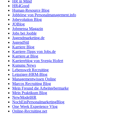
HR in Mind
HR4Good
Human-Resource Blog
Jobbörse von Personalmanagement.info
Jobevolution Blog
JOBlog
Jobmensa Magazin
Jobs bei Jooble
Jugendmarketing.de
JugendStil
Karriere Blog
Karriere-Tipps von Jobs.de
Karriere.at Blog
Karriereblog von Svenja Hofert
Kununu News
Lebenswelt Recruiting
Leipziger-HRM-Blog
Managementwissen Online
Marcos Recruiting Blog
Mein Freund die Arbeitgebermarke
Mein Praktikum Blog
NewModelHR
NochEinPersonalmarketingBlog
One Week Experience Vlog
Online-Recruiting.net