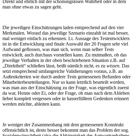
Direkt und ehrlich mit der schonungslosen Wahrheit oder in dem
man ohne etwas zu sagen geht.
Die jeweiligen Einschätzungen laden entsprechend auf den vier
Merkmalen. Worauf das jeweilige Szenario einzahlt ist mal besser,
mal weniger einfach zu erkennen. Lt. Aussage des Testentwicklers
ist in die Entwicklung und finale Auswahl der 20 Fragen sehr viel
Aufwand geflossen, was man sich, wenn man selber Tests
entwickelt, auch durchaus vorstellen kann. Zu mutmaßen, ob das
jeweilige Verhalten in der oben beschriebenen Situation z.B. auf
„Direktheit“ schließen lässt, heißt nämlich nicht, es zu
wissen
. Das
setzt entsprechend umfangreiche Validierungen voraus, z.B. an
Außenkriterien wie durch andere Tests gemessenen Befunden oder
Mitarbeiterbeurteilungen. Nur so kann letztlich beurteilt werden,
was man aus der Einschätzung zu der Frage, was eigentlich zuerst
da war, Henne oder Ei, oder der Frage, ob man nach dem Ableben
lieber komplett vergessen oder in hasserfülltem Gedenken erinnert
werden möchte, ableiten kann.
Je weniger der Zusammenhang mit dem gemessenen Konstrukt
offensichtlich ist, desto besser bekommt man das Problem der sog.
Sozialerwünschtheit (also die Abhängigkeit des Antwortverhaltens