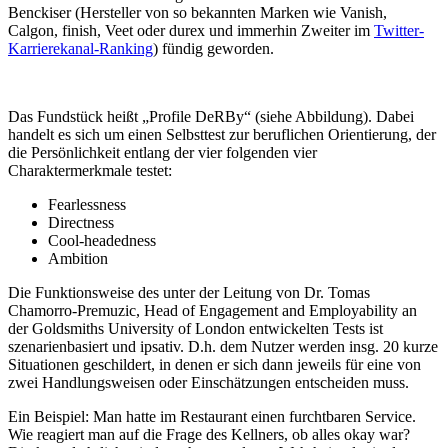
Benckiser (Hersteller von so bekannten Marken wie Vanish,
Calgon, finish, Veet oder durex und immerhin Zweiter im
Twitter-
Karrierekanal-Ranking
) fündig geworden.
Das Fundstück heißt „Profile DeRBy“ (siehe Abbildung). Dabei
handelt es sich um einen Selbsttest zur beruflichen Orientierung, der
die Persönlichkeit entlang der vier folgenden vier
Charaktermerkmale testet:
Fearlessness
Directness
Cool-headedness
Ambition
Die Funktionsweise des unter der Leitung von Dr. Tomas
Chamorro-Premuzic, Head of Engagement and Employability an
der Goldsmiths University of London entwickelten Tests ist
szenarienbasiert und ipsativ. D.h. dem Nutzer werden insg. 20 kurze
Situationen geschildert, in denen er sich dann jeweils für eine von
zwei Handlungsweisen oder Einschätzungen entscheiden muss.
Ein Beispiel: Man hatte im Restaurant einen furchtbaren Service.
Wie reagiert man auf die Frage des Kellners, ob alles okay war?