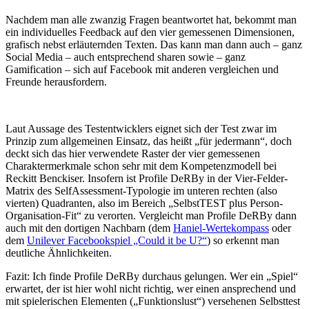
Nachdem man alle zwanzig Fragen beantwortet hat, bekommt man
ein individuelles Feedback auf den vier gemessenen Dimensionen,
grafisch nebst erläuternden Texten. Das kann man dann auch – ganz
Social Media – auch entsprechend sharen sowie – ganz
Gamification – sich auf Facebook mit anderen vergleichen und
Freunde herausfordern.
Laut Aussage des Testentwicklers eignet sich der Test zwar im
Prinzip zum allgemeinen Einsatz, das heißt „für jedermann“, doch
deckt sich das hier verwendete Raster der vier gemessenen
Charaktermerkmale schon sehr mit dem Kompetenzmodell bei
Reckitt Benckiser. Insofern ist Profile DeRBy in der Vier-Felder-
Matrix des SelfAssessment-Typologie im unteren rechten (also
vierten) Quadranten, also im Bereich „SelbstTEST plus Person-
Organisation-Fit“ zu verorten. Vergleicht man Profile DeRBy dann
auch mit den dortigen Nachbarn (dem
Haniel-Wertekompass
oder
dem
Unilever Facebookspiel „Could it be U?“
) so erkennt man
deutliche Ähnlichkeiten.
Fazit: Ich finde Profile DeRBy durchaus gelungen. Wer ein „Spiel“
erwartet, der ist hier wohl nicht richtig, wer einen ansprechend und
mit spielerischen Elementen („Funktionslust“) versehenen Selbsttest