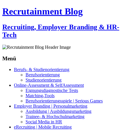
Recrutainment Blog
Recruiting, Employer Branding & HR-
Tech
Menü
Zum
Berufs- & Studienorientierung
Inhalt
Berufsorientierung
springen
Studienorientierung
Online-Assessment & SelfAssessment
Eignungsdiagnostische Tests
Matching-Tools
Berufsorientierungsspiele | Serious Games
Employer Branding | Personalmarketing
Ausbildung | Ausbildungsmarketing
Trainee- & Hochschulmarketing
Social Media in HR
eRecruiting | Mobile Recruiting