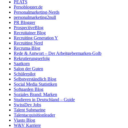
PEATS
Persoblogger.de
Personalmarketing-Nerds
personalmarketing2null
PR Blogger
ProspectiveBlog
Recruitainer Blog
Recruiting Generation Y
Recruiting Nerd
Recruma-Blog
Rede & Antwort – Der Arbeitgebermarken-Golb
Rekrutierungserfolg
Saatkorn
Salon der Guten
Schülerpilot
Selbstverständlich Blog
Social Media Statistiken
Softgarden Blog
Soziales Brand: Marken
Studieren in Deutschland – Guide
SwissDev Jobs
Talent Submarine
Talentacquisitionleader
Viasto Blog
W&V Karriere