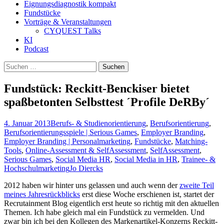
Eignungsdiagnostik kompakt
Fundstücke
Vorträge & Veranstaltungen
CYQUEST Talks
KI
Podcast
Suchen
nach:
Fundstück: Reckitt-Benckiser bietet
spaßbetonten Selbsttest ´Profile DeRBy´
4. Januar 2013
Berufs- & Studienorientierung
,
Berufsorientierung
,
Berufsorientierungsspiele | Serious Games
,
Employer Branding
,
Employer Branding | Personalmarketing
,
Fundstücke
,
Matching-
Tools
,
Online-Assessment & SelfAssessment
,
SelfAssessment
,
Serious Games
,
Social Media HR
,
Social Media in HR
,
Trainee- &
Hochschulmarketing
Jo Diercks
2012 haben wir hinter uns gelassen und auch wenn der
zweite Teil
meines Jahresrückblicks
erst diese Woche erschienen ist, startet der
Recrutainment Blog eigentlich erst heute so richtig mit den aktuellen
Themen. Ich habe gleich mal ein Fundstück zu vermelden. Und
zwar bin ich bei den Kollegen des Markenartikel-Konzerns Reckitt-