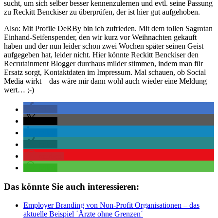
sucht, um sich selber besser kennenzulernen und evtl. seine Passung
zu Reckitt Benckiser zu überprüfen, der ist hier gut aufgehoben.
Also: Mit Profile DeRBy bin ich zufrieden. Mit dem tollen Sagrotan
Einhand-Seifenspender, den wir kurz vor Weihnachten gekauft
haben und der nun leider schon zwei Wochen später seinen Geist
aufgegeben hat, leider nicht. Hier könnte Reckitt Benckiser den
Recrutainment Blogger durchaus milder stimmen, indem man für
Ersatz sorgt, Kontaktdaten im Impressum. Mal schauen, ob Social
Media wirkt – das wäre mir dann wohl auch wieder eine Meldung
wert… ;-)
teilen
teilen
teilen
teilen
merken
teilen
Das könnte Sie auch interessieren:
Employer Branding von Non-Profit Organisationen – das
aktuelle Beispiel ´Ärzte ohne Grenzen´