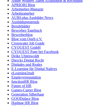
André Wolpers Talent Acquisition & Recruiting
APRIORI Blog
Arbeitgeber-Magazin
Arbeitsratgeber
AUBI-plus Ausbilder News
Ausbildungstrends
Berufebilder
Bewerber-Tagebuch
Bewerberblog
Blog vom Queb e.V.
Crosswater Job Guide
CYQUEST GmbH
CYQUEST Page bei Facebook
Deike Uhtenwoldt
Diercks Digital Recht
Digitales und Reales
E-Learning für Digital Natives
eLearning2null
Employerreputation
functionHR Blog
Future of HR
Games-Career Blog
Generation Silberhaar
GOODplace Blog
Hashtag HR Blog