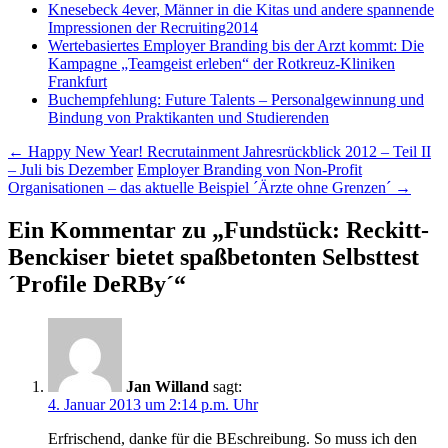
Knesebeck 4ever, Männer in die Kitas und andere spannende
Impressionen der Recruiting2014
Wertebasiertes Employer Branding bis der Arzt kommt: Die
Kampagne „Teamgeist erleben“ der Rotkreuz-Kliniken
Frankfurt
Buchempfehlung: Future Talents – Personalgewinnung und
Bindung von Praktikanten und Studierenden
Beitragsnavigation
←
Happy New Year! Recrutainment Jahresrückblick 2012 – Teil II
– Juli bis Dezember
Employer Branding von Non-Profit
Organisationen – das aktuelle Beispiel ´Ärzte ohne Grenzen´
→
Ein Kommentar zu „
Fundstück: Reckitt-
Benckiser bietet spaßbetonten Selbsttest
´Profile DeRBy´
“
Jan Willand
sagt:
4. Januar 2013 um 2:14 p.m. Uhr
Erfrischend, danke für die BEschreibung. So muss ich den