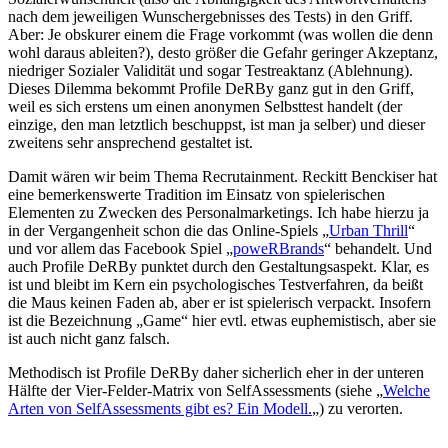
nach dem jeweiligen Wunschergebnisses des Tests) in den Griff.
Aber: Je obskurer einem die Frage vorkommt (was wollen die denn
wohl daraus ableiten?), desto größer die Gefahr geringer Akzeptanz,
niedriger Sozialer Validität und sogar Testreaktanz (Ablehnung).
Dieses Dilemma bekommt Profile DeRBy ganz gut in den Griff,
weil es sich erstens um einen anonymen Selbsttest handelt (der
einzige, den man letztlich beschuppst, ist man ja selber) und dieser
zweitens sehr ansprechend gestaltet ist.
Damit wären wir beim Thema Recrutainment. Reckitt Benckiser hat
eine bemerkenswerte Tradition im Einsatz von spielerischen
Elementen zu Zwecken des Personalmarketings. Ich habe hierzu ja
in der Vergangenheit schon die das Online-Spiels „
Urban Thrill
“
und vor allem das Facebook Spiel „
poweRBrands
“ behandelt. Und
auch Profile DeRBy punktet durch den Gestaltungsaspekt. Klar, es
ist und bleibt im Kern ein psychologisches Testverfahren, da beißt
die Maus keinen Faden ab, aber er ist spielerisch verpackt. Insofern
ist die Bezeichnung „Game“ hier evtl. etwas euphemistisch, aber sie
ist auch nicht ganz falsch.
Methodisch ist Profile DeRBy daher sicherlich eher in der unteren
Hälfte der Vier-Felder-Matrix von SelfAssessments (siehe „
Welche
Arten von SelfAssessments gibt es? Ein Modell.
„) zu verorten.