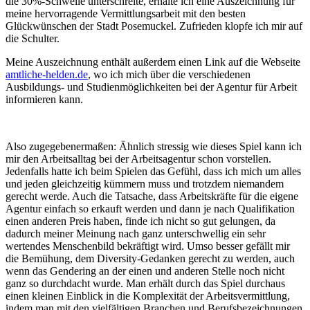
die 30%-Schwelle unterschreite, erhalte ich eine Auszeichnung für
meine hervorragende Vermittlungsarbeit mit den besten
Glückwünschen der Stadt Posemuckel. Zufrieden klopfe ich mir auf
die Schulter.
Meine Auszeichnung enthält außerdem einen Link auf die Webseite
amtliche-helden.de
, wo ich mich über die verschiedenen
Ausbildungs- und Studienmöglichkeiten bei der Agentur für Arbeit
informieren kann.
Also zugegebenermaßen: Ähnlich stressig wie dieses Spiel kann ich
mir den Arbeitsalltag bei der Arbeitsagentur schon vorstellen.
Jedenfalls hatte ich beim Spielen das Gefühl, dass ich mich um alles
und jeden gleichzeitig kümmern muss und trotzdem niemandem
gerecht werde. Auch die Tatsache, dass Arbeitskräfte für die eigene
Agentur einfach so erkauft werden und dann je nach Qualifikation
einen anderen Preis haben, finde ich nicht so gut gelungen, da
dadurch meiner Meinung nach ganz unterschwellig ein sehr
wertendes Menschenbild bekräftigt wird. Umso besser gefällt mir
die Bemühung, dem Diversity-Gedanken gerecht zu werden, auch
wenn das Gendering an der einen und anderen Stelle noch nicht
ganz so durchdacht wurde. Man erhält durch das Spiel durchaus
einen kleinen Einblick in die Komplexität der Arbeitsvermittlung,
indem man mit den vielfältigen Branchen und Berufsbezeichnungen