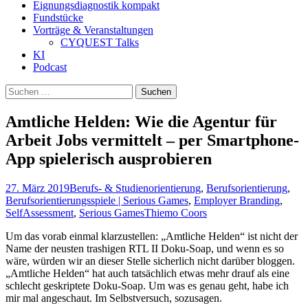
Eignungsdiagnostik kompakt
Fundstücke
Vorträge & Veranstaltungen
CYQUEST Talks
KI
Podcast
Suchen
nach:
Amtliche Helden: Wie die Agentur für
Arbeit Jobs vermittelt – per Smartphone-
App spielerisch ausprobieren
27. März 2019
Berufs- & Studienorientierung
,
Berufsorientierung
,
Berufsorientierungsspiele | Serious Games
,
Employer Branding
,
SelfAssessment
,
Serious Games
Thiemo Coors
Um das vorab einmal klarzustellen: „Amtliche Helden“ ist nicht der
Name der neusten trashigen RTL II Doku-Soap, und wenn es so
wäre, würden wir an dieser Stelle sicherlich nicht darüber bloggen.
„Amtliche Helden“ hat auch tatsächlich etwas mehr drauf als eine
schlecht geskriptete Doku-Soap. Um was es genau geht, habe ich
mir mal angeschaut. Im Selbstversuch, sozusagen.