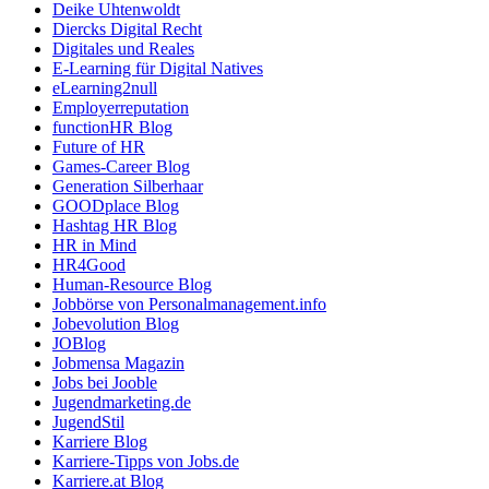
Deike Uhtenwoldt
Diercks Digital Recht
Digitales und Reales
E-Learning für Digital Natives
eLearning2null
Employerreputation
functionHR Blog
Future of HR
Games-Career Blog
Generation Silberhaar
GOODplace Blog
Hashtag HR Blog
HR in Mind
HR4Good
Human-Resource Blog
Jobbörse von Personalmanagement.info
Jobevolution Blog
JOBlog
Jobmensa Magazin
Jobs bei Jooble
Jugendmarketing.de
JugendStil
Karriere Blog
Karriere-Tipps von Jobs.de
Karriere.at Blog