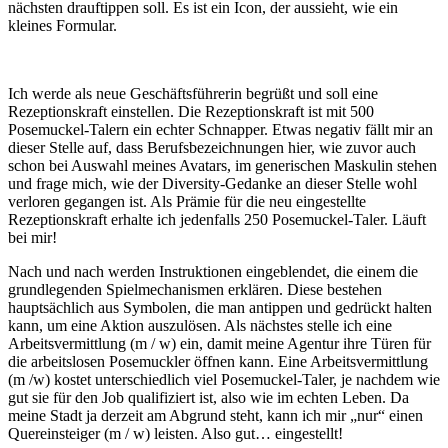
nächsten drauftippen soll. Es ist ein Icon, der aussieht, wie ein
kleines Formular.
Ich werde als neue Geschäftsführerin begrüßt und soll eine
Rezeptionskraft einstellen. Die Rezeptionskraft ist mit 500
Posemuckel-Talern ein echter Schnapper. Etwas negativ fällt mir an
dieser Stelle auf, dass Berufsbezeichnungen hier, wie zuvor auch
schon bei Auswahl meines Avatars, im generischen Maskulin stehen
und frage mich, wie der Diversity-Gedanke an dieser Stelle wohl
verloren gegangen ist. Als Prämie für die neu eingestellte
Rezeptionskraft erhalte ich jedenfalls 250 Posemuckel-Taler. Läuft
bei mir!
Nach und nach werden Instruktionen eingeblendet, die einem die
grundlegenden Spielmechanismen erklären. Diese bestehen
hauptsächlich aus Symbolen, die man antippen und gedrückt halten
kann, um eine Aktion auszulösen. Als nächstes stelle ich eine
Arbeitsvermittlung (m / w) ein, damit meine Agentur ihre Türen für
die arbeitslosen Posemuckler öffnen kann. Eine Arbeitsvermittlung
(m /w) kostet unterschiedlich viel Posemuckel-Taler, je nachdem wie
gut sie für den Job qualifiziert ist, also wie im echten Leben. Da
meine Stadt ja derzeit am Abgrund steht, kann ich mir „nur“ einen
Quereinsteiger (m / w) leisten. Also gut… eingestellt!