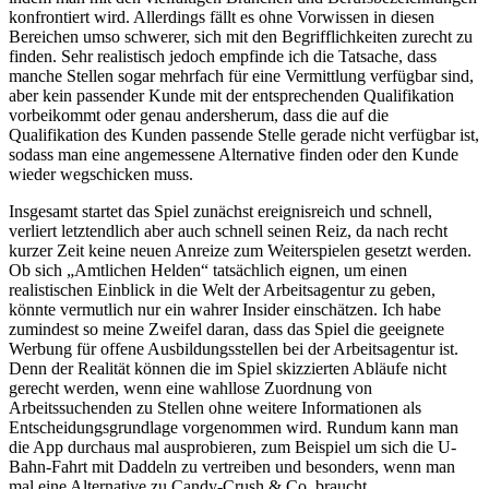
konfrontiert wird. Allerdings fällt es ohne Vorwissen in diesen
Bereichen umso schwerer, sich mit den Begrifflichkeiten zurecht zu
finden. Sehr realistisch jedoch empfinde ich die Tatsache, dass
manche Stellen sogar mehrfach für eine Vermittlung verfügbar sind,
aber kein passender Kunde mit der entsprechenden Qualifikation
vorbeikommt oder genau andersherum, dass die auf die
Qualifikation des Kunden passende Stelle gerade nicht verfügbar ist,
sodass man eine angemessene Alternative finden oder den Kunde
wieder wegschicken muss.
Insgesamt startet das Spiel zunächst ereignisreich und schnell,
verliert letztendlich aber auch schnell seinen Reiz, da nach recht
kurzer Zeit keine neuen Anreize zum Weiterspielen gesetzt werden.
Ob sich „Amtlichen Helden“ tatsächlich eignen, um einen
realistischen Einblick in die Welt der Arbeitsagentur zu geben,
könnte vermutlich nur ein wahrer Insider einschätzen. Ich habe
zumindest so meine Zweifel daran, dass das Spiel die geeignete
Werbung für offene Ausbildungsstellen bei der Arbeitsagentur ist.
Denn der Realität können die im Spiel skizzierten Abläufe nicht
gerecht werden, wenn eine wahllose Zuordnung von
Arbeitssuchenden zu Stellen ohne weitere Informationen als
Entscheidungsgrundlage vorgenommen wird. Rundum kann man
die App durchaus mal ausprobieren, zum Beispiel um sich die U-
Bahn-Fahrt mit Daddeln zu vertreiben und besonders, wenn man
mal eine Alternative zu Candy-Crush & Co. braucht.