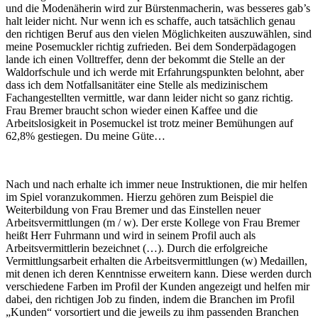
und die Modenäherin wird zur Bürstenmacherin, was besseres gab’s
halt leider nicht. Nur wenn ich es schaffe, auch tatsächlich genau
den richtigen Beruf aus den vielen Möglichkeiten auszuwählen, sind
meine Posemuckler richtig zufrieden. Bei dem Sonderpädagogen
lande ich einen Volltreffer, denn der bekommt die Stelle an der
Waldorfschule und ich werde mit Erfahrungspunkten belohnt, aber
dass ich dem Notfallsanitäter eine Stelle als medizinischem
Fachangestellten vermittle, war dann leider nicht so ganz richtig.
Frau Bremer braucht schon wieder einen Kaffee und die
Arbeitslosigkeit in Posemuckel ist trotz meiner Bemühungen auf
62,8% gestiegen. Du meine Güte…
Nach und nach erhalte ich immer neue Instruktionen, die mir helfen
im Spiel voranzukommen. Hierzu gehören zum Beispiel die
Weiterbildung von Frau Bremer und das Einstellen neuer
Arbeitsvermittlungen (m / w). Der erste Kollege von Frau Bremer
heißt Herr Fuhrmann und wird in seinem Profil auch als
Arbeitsvermittlerin bezeichnet (…). Durch die erfolgreiche
Vermittlungsarbeit erhalten die Arbeitsvermittlungen (w) Medaillen,
mit denen ich deren Kenntnisse erweitern kann. Diese werden durch
verschiedene Farben im Profil der Kunden angezeigt und helfen mir
dabei, den richtigen Job zu finden, indem die Branchen im Profil
„Kunden“ vorsortiert und die jeweils zu ihm passenden Branchen