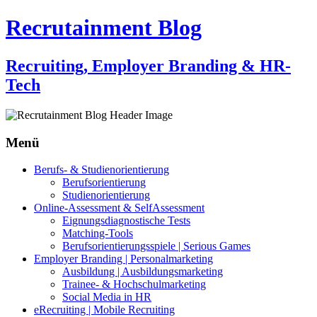
Recrutainment Blog
Recruiting, Employer Branding & HR-
Tech
Menü
Zum
Berufs- & Studienorientierung
Inhalt
Berufsorientierung
springen
Studienorientierung
Online-Assessment & SelfAssessment
Eignungsdiagnostische Tests
Matching-Tools
Berufsorientierungsspiele | Serious Games
Employer Branding | Personalmarketing
Ausbildung | Ausbildungsmarketing
Trainee- & Hochschulmarketing
Social Media in HR
eRecruiting | Mobile Recruiting