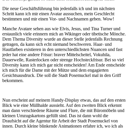
Die neue Geschäftsführung bin jedenfalls ich und im nächsten
Schritt kann ich mir einen Avatar aussuchen, mein Geschlecht
bestimmen und mir einen Vor- und Nachnamen geben. Wow!
Manche Avatare sehen aus wie Elvis, Jesus, und Tina Turner und
erstaunlich viele erinnern mich an Wikinger oder tibetische Mönche.
Dem Thema Diversity wurde an dieser Stelle jedenfalls Rechnung
getragen, da kann sich echt niemand beschweren. Haar- und
Hautfarben existieren in den unterschiedlichsten Nuancen und fast
jeder hat eine andere Frisur: braver Mittelscheitel, Vokuhila,
Dauerwelle, Rasterlocken oder strenge Hochsteckfrisur. Bei so viel
Diversity kann ich mich gar nicht entscheiden! Am Ende entscheide
ich mich für die Dame mit der Mütze und dem engagierten
Gesichtsausdruck. Die soll die Stadt Posemuckel mal in den Griff
bekommen.
Nun erscheint auf meinem Handy-Display etwas, das auf den ersten
Blick wie eine Müllhalde aussieht. Auf den zweiten Blick erkennt
man dann verschiedene Räume und Flure, die mit Büromöbeln und
kleinen Umzugskartons gefüllt sind. Das ist dann wohl die
Draufsicht auf die Agentur für Arbeit der Stadt Posemuckel von
innen. Durch kleine blinkende Animationen erfahre ich, wo ich als