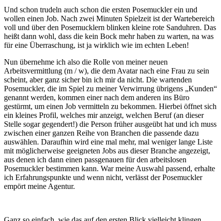
Und schon trudeln auch schon die ersten Posemuckler ein und
wollen einen Job. Nach zwei Minuten Spielzeit ist der Wartebereich
voll und über den Posemucklern blinken kleine rote Sanduhren. Das
heißt dann wohl, dass die kein Bock mehr haben zu warten, na was
für eine Überraschung, ist ja wirklich wie im echten Leben!
Nun übernehme ich also die Rolle von meiner neuen
Arbeitsvermittlung (m / w), die dem Avatar nach eine Frau zu sein
scheint, aber ganz sicher bin ich mir da nicht. Die wartenden
Posemuckler, die im Spiel zu meiner Verwirrung übrigens „Kunden“
genannt werden, kommen einer nach dem anderen ins Büro
gestürmt, um einen Job vermitteln zu bekommen. Hierbei öffnet sich
ein kleines Profil, welches mir anzeigt, welchen Beruf (an dieser
Stelle sogar gegendert!) die Person früher ausgeübt hat und ich muss
zwischen einer ganzen Reihe von Branchen die passende dazu
auswählen. Daraufhin wird eine mal mehr, mal weniger lange Liste
mit möglicherweise geeigneten Jobs aus dieser Branche angezeigt,
aus denen ich dann einen passgenauen für den arbeitslosen
Posemuckler bestimmen kann. War meine Auswahl passend, erhalte
ich Erfahrungspunkte und wenn nicht, verlässt der Posemuckler
empört meine Agentur.
Ganz so einfach, wie das auf den ersten Blick vielleicht klingen