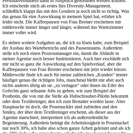
Personalvermittlern dann in Anspruch genommen werden können.
Ich entscheide mich als erstes fürs Diversity-Management,
schließlich klappt das mit den Gendern ja noch nicht so richtig. Was
das genau für eine Auswirkung in meinem Spiel hat, erfahre ich
leider nicht. Die Kaffeepausen von Frau Bremer erscheinen mir
mittlerweile immer länger und länger, während das Wartezimmer
immer voller wird.
Es stehen weitere Aufgaben an, die ich zu lösen habe, zum Beispiel
der Ausbau des Wartebereichs und des Pausenraums. Außerdem
stelle ich noch einen Prozessmanager ein, damit die Abläufe in
meiner Agentur noch besser funktionieren. Auch hier erschließt sich
mir nicht so ganz die Auswirkung auf den Spielverlauf, aber die
Kaffeepausen von Frau Bremer erscheinen mir jetzt wieder kürzer.
Mittlerweile finde ich auch für meine zahlreichen „Kunden“ immer
häufiger genau die richtigen Jobs, manchmal bleibt mir aber auch
nichts anderes übrig als sie „zu vertagen“ oder ihnen im Eifer des
Gefechts ganz seltsame Jobs zu geben, wie zum Beispiel der
Postbotin, die von mir die Stelle als Hubschrauber-Pilotin bekommt
oder dem Textilreiniger, den ich zum Bestatter werden lasse. Aber
Hauptsache ist doch, die Posemuckler sind zufrieden und den
Smiley, der über dem Textilreiniger erscheint, als dieser aus der
Agentur marschiert, interpretiere ich als außerordentliche
Begeisterung. Außerdem beträgt die Arbeitslosigkeit in Posemuckel
nur noch 30%, ich habe also schon ganze Arbeit geleistet und als ich