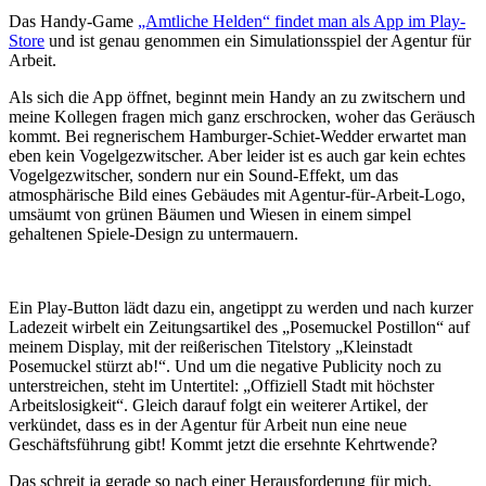
Das Handy-Game
„Amtliche Helden“ findet man als App im Play-
Store
und ist genau genommen ein Simulationsspiel der Agentur für
Arbeit.
Als sich die App öffnet, beginnt mein Handy an zu zwitschern und
meine Kollegen fragen mich ganz erschrocken, woher das Geräusch
kommt. Bei regnerischem Hamburger-Schiet-Wedder erwartet man
eben kein Vogelgezwitscher. Aber leider ist es auch gar kein echtes
Vogelgezwitscher, sondern nur ein Sound-Effekt, um das
atmosphärische Bild eines Gebäudes mit Agentur-für-Arbeit-Logo,
umsäumt von grünen Bäumen und Wiesen in einem simpel
gehaltenen Spiele-Design zu untermauern.
Ein Play-Button lädt dazu ein, angetippt zu werden und nach kurzer
Ladezeit wirbelt ein Zeitungsartikel des „Posemuckel Postillon“ auf
meinem Display, mit der reißerischen Titelstory „Kleinstadt
Posemuckel stürzt ab!“. Und um die negative Publicity noch zu
unterstreichen, steht im Untertitel: „Offiziell Stadt mit höchster
Arbeitslosigkeit“. Gleich darauf folgt ein weiterer Artikel, der
verkündet, dass es in der Agentur für Arbeit nun eine neue
Geschäftsführung gibt! Kommt jetzt die ersehnte Kehrtwende?
Das schreit ja gerade so nach einer Herausforderung für mich.