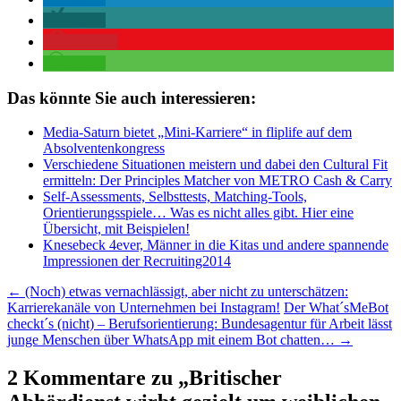
teilen
merken
teilen
Das könnte Sie auch interessieren:
Media-Saturn bietet „Mini-Karriere“ in fliplife auf dem
Absolventenkongress
Verschiedene Situationen meistern und dabei den Cultural Fit
ermitteln: Der Principles Matcher von METRO Cash & Carry
Self-Assessments, Selbsttests, Matching-Tools,
Orientierungsspiele… Was es nicht alles gibt. Hier eine
Übersicht, mit Beispielen!
Knesebeck 4ever, Männer in die Kitas und andere spannende
Impressionen der Recruiting2014
Beitragsnavigation
←
(Noch) etwas vernachlässigt, aber nicht zu unterschätzen:
Karrierekanäle von Unternehmen bei Instagram!
Der What´sMeBot
checkt´s (nicht) – Berufsorientierung: Bundesagentur für Arbeit lässt
junge Menschen über WhatsApp mit einem Bot chatten…
→
2 Kommentare zu „
Britischer