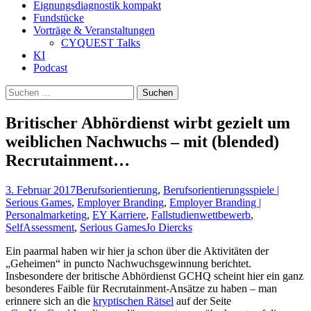
Eignungsdiagnostik kompakt
Fundstücke
Vorträge & Veranstaltungen
CYQUEST Talks
KI
Podcast
Suchen
nach:
Britischer Abhördienst wirbt gezielt um
weiblichen Nachwuchs – mit (blended)
Recrutainment…
3. Februar 2017
Berufsorientierung
,
Berufsorientierungsspiele |
Serious Games
,
Employer Branding
,
Employer Branding |
Personalmarketing
,
EY Karriere
,
Fallstudienwettbewerb
,
SelfAssessment
,
Serious Games
Jo Diercks
Ein paarmal haben wir hier ja schon über die Aktivitäten der
„Geheimen“ in puncto Nachwuchsgewinnung berichtet.
Insbesondere der britische Abhördienst GCHQ scheint hier ein ganz
besonderes Faible für Recrutainment-Ansätze zu haben – man
erinnere sich an die
kryptischen Rätsel
auf der Seite