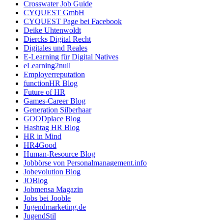
Crosswater Job Guide
CYQUEST GmbH
CYQUEST Page bei Facebook
Deike Uhtenwoldt
Diercks Digital Recht
Digitales und Reales
E-Learning für Digital Natives
eLearning2null
Employerreputation
functionHR Blog
Future of HR
Games-Career Blog
Generation Silberhaar
GOODplace Blog
Hashtag HR Blog
HR in Mind
HR4Good
Human-Resource Blog
Jobbörse von Personalmanagement.info
Jobevolution Blog
JOBlog
Jobmensa Magazin
Jobs bei Jooble
Jugendmarketing.de
JugendStil