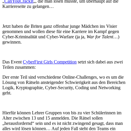
„
CanYouCrackIt
„, die man lösen musste, um überhaupt auf die
Karriereseite zu gelangen…
Jetzt haben die Briten ganz offenbar junge Mädchen ins Visier
genommen und wollen diese für eine Karriere im Kampf gegen
Cyber-Kriminalität und Cyber-Warfare (ja ja,
War for Talent
…)
gewinnen.
Das Event
CyberFirst Girls Competition
setzt sich dabei aus zwei
Teilen zusammen:
Der erste Teil sind verschiedene Online-Challenges, wo es um die
Lösung von Rätseln ansteigender Schwierigkeit aus den Bereichen
Logik, Kryptographie, Cyber-Security, Coding und Networking
geht.
Hierfür können Lehrer Gruppen von bis zu vier Schülerinnen im
Alter zwischen 13 und 15 anmelden. Die Rätsel sollen
„herausfordernd“ sein und es ist nicht zwingend gesagt, dass man
alles wird lösen können… Auf jeden Fall steht den Teams ein