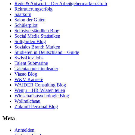
Rede & Antwort – Der Arbeitgebermarken-Golb
Rekrutierungserfolg
Saatkorn
Salon der Guten
Schülerpilot
Selbstverständlich Blog
Social Media Statistiken
Softgarden Blog
Soziales Brand: Marken
Studieren in Deutschland – Guide
SwissDev Jobs
Talent Submarine
Talentacquisitionleader
Viasto Blog
W&V Karriere
WAIDER Consulting Blog
Wenju – HR-Wissen teilen
Wirtschaftspsychologie Blog
Wollmilchsau
Zukunft Personal Blog
Meta
Anmelden