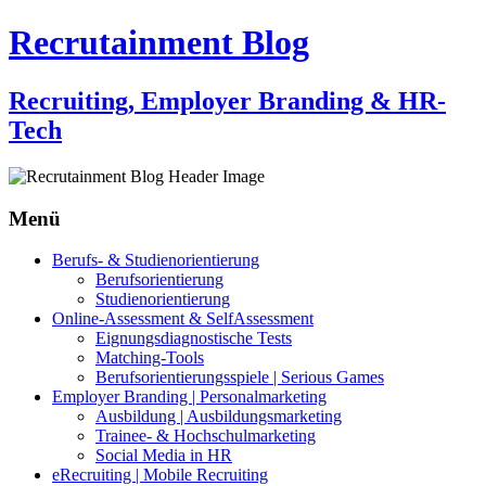
Recrutainment Blog
Recruiting, Employer Branding & HR-
Tech
Menü
Zum
Berufs- & Studienorientierung
Inhalt
Berufsorientierung
springen
Studienorientierung
Online-Assessment & SelfAssessment
Eignungsdiagnostische Tests
Matching-Tools
Berufsorientierungsspiele | Serious Games
Employer Branding | Personalmarketing
Ausbildung | Ausbildungsmarketing
Trainee- & Hochschulmarketing
Social Media in HR
eRecruiting | Mobile Recruiting