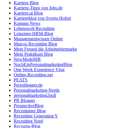
Karriere Blog
Karriere-Tipps von Jobs.de
Karriere.at Blog
Karriereblog von Svenja Hofert
Kununu News
Lebenswelt Recruiting
Leipziger-HRM-Blog
Managementwissen Online
Marcos Recruiting Blog
Mein Freund die Arbeitgebermarke
Mein Praktikum Blog
NewModelHR
NochEinPersonalmarketingBlog
One Week Experience Vlog
Online-Recruiting.net
PEATS
Persoblogger.de
Personalmarketing-Nerds
personalmarketing2null
PR Blogger
ProspectiveBlog
Recruitainer Blog
Recruiting Generation Y
Recruiting Nerd
Recruma-Blog