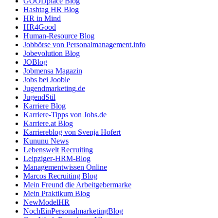
GOODplace Blog
Hashtag HR Blog
HR in Mind
HR4Good
Human-Resource Blog
Jobbörse von Personalmanagement.info
Jobevolution Blog
JOBlog
Jobmensa Magazin
Jobs bei Jooble
Jugendmarketing.de
JugendStil
Karriere Blog
Karriere-Tipps von Jobs.de
Karriere.at Blog
Karriereblog von Svenja Hofert
Kununu News
Lebenswelt Recruiting
Leipziger-HRM-Blog
Managementwissen Online
Marcos Recruiting Blog
Mein Freund die Arbeitgebermarke
Mein Praktikum Blog
NewModelHR
NochEinPersonalmarketingBlog