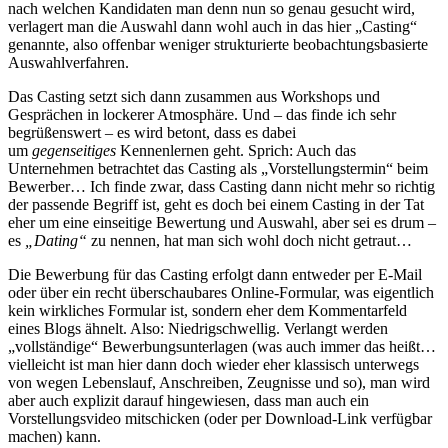
nach welchen Kandidaten man denn nun so genau gesucht wird,
verlagert man die Auswahl dann wohl auch in das hier „Casting“
genannte, also offenbar weniger strukturierte beobachtungsbasierte
Auswahlverfahren.
Das Casting setzt sich dann zusammen aus Workshops und
Gesprächen in lockerer Atmosphäre. Und – das finde ich sehr
begrüßenswert – es wird betont, dass es dabei
um
gegenseitiges
Kennenlernen geht. Sprich: Auch das
Unternehmen betrachtet das Casting als „Vorstellungstermin“ beim
Bewerber… Ich finde zwar, dass Casting dann nicht mehr so richtig
der passende Begriff ist, geht es doch bei einem Casting in der Tat
eher um eine einseitige Bewertung und Auswahl, aber sei es drum –
es
„Dating“
zu nennen, hat man sich wohl doch nicht getraut…
Die Bewerbung für das Casting erfolgt dann entweder per E-Mail
oder über ein recht überschaubares Online-Formular, was eigentlich
kein wirkliches Formular ist, sondern eher dem Kommentarfeld
eines Blogs ähnelt. Also: Niedrigschwellig. Verlangt werden
„vollständige“ Bewerbungsunterlagen (was auch immer das heißt…
vielleicht ist man hier dann doch wieder eher klassisch unterwegs
von wegen Lebenslauf, Anschreiben, Zeugnisse und so), man wird
aber auch explizit darauf hingewiesen, dass man auch ein
Vorstellungsvideo mitschicken (oder per Download-Link verfügbar
machen) kann.