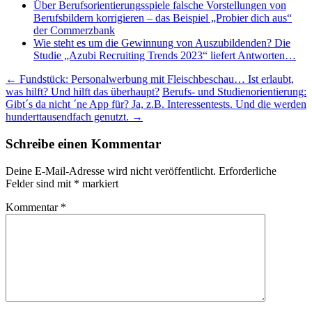
Über Berufsorientierungsspiele falsche Vorstellungen von
Berufsbildern korrigieren – das Beispiel „Probier dich aus“
der Commerzbank
Wie steht es um die Gewinnung von Auszubildenden? Die
Studie „Azubi Recruiting Trends 2023“ liefert Antworten…
Beitragsnavigation
←
Fundstück: Personalwerbung mit Fleischbeschau… Ist erlaubt,
was hilft? Und hilft das überhaupt?
Berufs- und Studienorientierung:
Gibt´s da nicht ´ne App für? Ja, z.B. Interessentests. Und die werden
hunderttausendfach genutzt.
→
Schreibe einen Kommentar
Deine E-Mail-Adresse wird nicht veröffentlicht.
Erforderliche
Felder sind mit
*
markiert
Kommentar
*