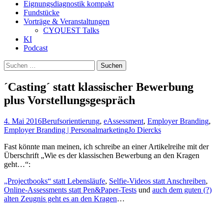
Eignungsdiagnostik kompakt
Fundstücke
Vorträge & Veranstaltungen
CYQUEST Talks
KI
Podcast
Suchen
nach:
´Casting´ statt klassischer Bewerbung
plus Vorstellungsgespräch
4. Mai 2016
Berufsorientierung
,
eAssessment
,
Employer Branding
,
Employer Branding | Personalmarketing
Jo Diercks
Fast könnte man meinen, ich schreibe an einer Artikelreihe mit der
Überschrift „Wie es der klassischen Bewerbung an den Kragen
geht…“:
„Projectbooks“ statt Lebensläufe
,
Selfie-Videos statt Anschreiben
,
Online-Assessments statt Pen&Paper-Tests
und
auch dem guten (?)
alten Zeugnis geht es an den Kragen
…