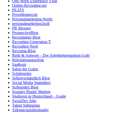
One Week Experience Vlog
Online-Recruiting.net
PEATS
Persoblogger.de
Personalmarketing-Nerds
personalmarketing2null
PR Blogger
ProspectiveBlog
Recruitainer Blog
Recruiting Generation Y
Recruiting Nerd
Recruma-Blog
Rede & Antwort – Der Arbeitgebermarken-Golb
Rekrutierungserfolg
Saatkorn
Salon der Guten
Schülerpilot
Selbstverständlich Blog
Social Media Statistiken
Softgarden Blog
Soziales Brand: Marken
Studieren in Deutschland – Guide
SwissDev Jobs
Talent Submarine
Talentacquisitionleader