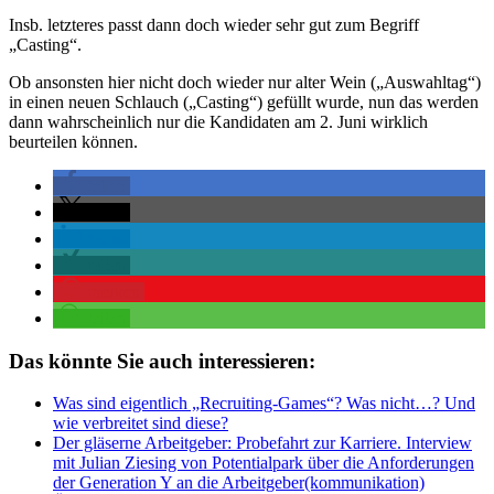
Insb. letzteres passt dann doch wieder sehr gut zum Begriff
„Casting“.
Ob ansonsten hier nicht doch wieder nur alter Wein („Auswahltag“)
in einen neuen Schlauch („Casting“) gefüllt wurde, nun das werden
dann wahrscheinlich nur die Kandidaten am 2. Juni wirklich
beurteilen können.
teilen
teilen
teilen
teilen
merken
teilen
Das könnte Sie auch interessieren:
Was sind eigentlich „Recruiting-Games“? Was nicht…? Und
wie verbreitet sind diese?
Der gläserne Arbeitgeber: Probefahrt zur Karriere. Interview
mit Julian Ziesing von Potentialpark über die Anforderungen
der Generation Y an die Arbeitgeber(kommunikation)