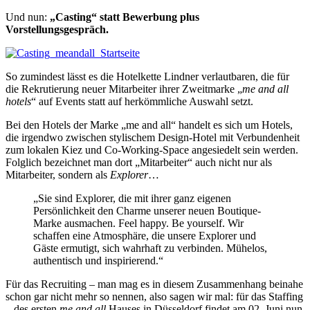
Und nun:
„Casting“ statt Bewerbung plus
Vorstellungsgespräch.
So zumindest lässt es die Hotelkette Lindner verlautbaren, die für
die Rekrutierung neuer Mitarbeiter ihrer Zweitmarke „
me and all
hotels
“ auf Events statt auf herkömmliche Auswahl setzt.
Bei den Hotels der Marke „me and all“ handelt es sich um Hotels,
die irgendwo zwischen stylischem Design-Hotel mit Verbundenheit
zum lokalen Kiez und Co-Working-Space angesiedelt sein werden.
Folglich bezeichnet man dort „Mitarbeiter“ auch nicht nur als
Mitarbeiter, sondern als
Explorer
…
„Sie sind Explorer, die mit ihrer ganz eigenen
Persönlichkeit den Charme unserer neuen Boutique-
Marke ausmachen. Feel happy. Be yourself. Wir
schaffen eine Atmosphäre, die unsere Explorer und
Gäste ermutigt, sich wahrhaft zu verbinden. Mühelos,
authentisch und inspirierend.“
Für das Recruiting – man mag es in diesem Zusammenhang beinahe
schon gar nicht mehr so nennen, also sagen wir mal: für das Staffing
– des ersten
me and all
Hauses in Düsseldorf findet am 02. Juni nun