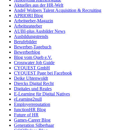
Aktuelles aus der HR-Welt
André Wolpers Talent Acquisition & Recruiting
APRIORI Blog
Arbeitgeber-Magazin
Arbeitsratgeber
AUBI-plus Ausbilder News
Ausbildungstrends
Berufebilder
Bewerber-Tagebuch
Bewerberblog
Blog vom Queb e.V.
Crosswater Job Guide
CYQUEST GmbH
CYQUEST Page bei Facebook
Deike Uhtenwoldt
Diercks Digital Recht
Digitales und Reales
E-Learning für Digital Natives
eLearning2null
Employerreputation
functionHR Blog
Future of HR
Games-Career Blog
Generation Silberhaar