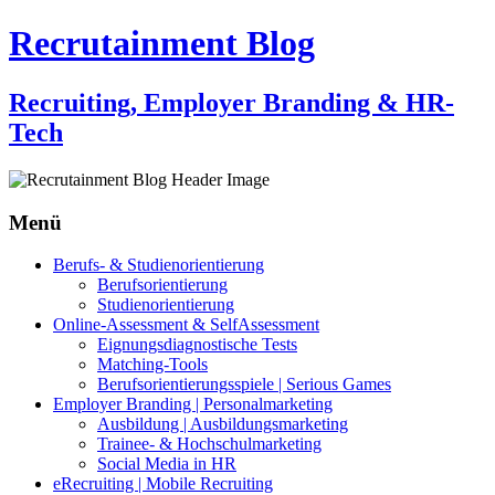
Recrutainment Blog
Recruiting, Employer Branding & HR-
Tech
Menü
Zum
Berufs- & Studienorientierung
Inhalt
Berufsorientierung
springen
Studienorientierung
Online-Assessment & SelfAssessment
Eignungsdiagnostische Tests
Matching-Tools
Berufsorientierungsspiele | Serious Games
Employer Branding | Personalmarketing
Ausbildung | Ausbildungsmarketing
Trainee- & Hochschulmarketing
Social Media in HR
eRecruiting | Mobile Recruiting