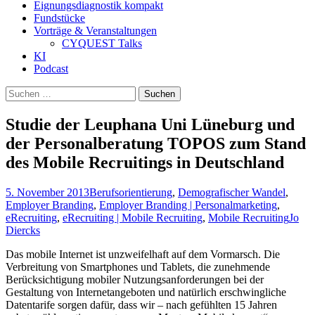
Eignungsdiagnostik kompakt
Fundstücke
Vorträge & Veranstaltungen
CYQUEST Talks
KI
Podcast
Suchen
nach:
Studie der Leuphana Uni Lüneburg und
der Personalberatung TOPOS zum Stand
des Mobile Recruitings in Deutschland
5. November 2013
Berufsorientierung
,
Demografischer Wandel
,
Employer Branding
,
Employer Branding | Personalmarketing
,
eRecruiting
,
eRecruiting | Mobile Recruiting
,
Mobile Recruiting
Jo
Diercks
Das mobile Internet ist unzweifelhaft auf dem Vormarsch. Die
Verbreitung von Smartphones und Tablets, die zunehmende
Berücksichtigung mobiler Nutzungsanforderungen bei der
Gestaltung von Internetangeboten und natürlich erschwingliche
Datentarife sorgen dafür, dass wir – nach gefühlten 15 Jahren