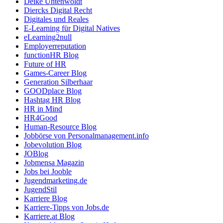
Deike Uhtenwoldt
Diercks Digital Recht
Digitales und Reales
E-Learning für Digital Natives
eLearning2null
Employerreputation
functionHR Blog
Future of HR
Games-Career Blog
Generation Silberhaar
GOODplace Blog
Hashtag HR Blog
HR in Mind
HR4Good
Human-Resource Blog
Jobbörse von Personalmanagement.info
Jobevolution Blog
JOBlog
Jobmensa Magazin
Jobs bei Jooble
Jugendmarketing.de
JugendStil
Karriere Blog
Karriere-Tipps von Jobs.de
Karriere.at Blog