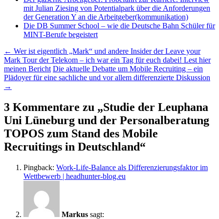
mit Julian Ziesing von Potentialpark über die Anforderungen
der Generation Y an die Arbeitgeber(kommunikation)
Die DB Summer School – wie die Deutsche Bahn Schüler für
MINT-Berufe begeistert
Beitragsnavigation
←
Wer ist eigentlich „Mark“ und andere Insider der Leave your
Mark Tour der Telekom – ich war ein Tag für euch dabei! Lest hier
meinen Bericht
Die aktuelle Debatte um Mobile Recruiting – ein
Plädoyer für eine sachliche und vor allem differenzierte Diskussion
→
3 Kommentare zu „
Studie der Leuphana
Uni Lüneburg und der Personalberatung
TOPOS zum Stand des Mobile
Recruitings in Deutschland
“
Pingback:
Work-Life-Balance als Differenzierungsfaktor im
Wettbewerb | headhunter-blog.eu
Markus
sagt: