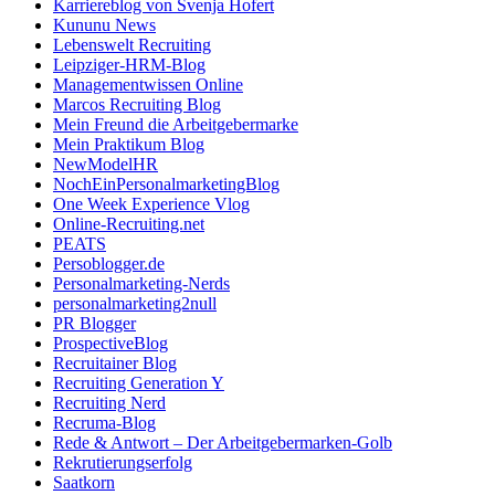
Karriereblog von Svenja Hofert
Kununu News
Lebenswelt Recruiting
Leipziger-HRM-Blog
Managementwissen Online
Marcos Recruiting Blog
Mein Freund die Arbeitgebermarke
Mein Praktikum Blog
NewModelHR
NochEinPersonalmarketingBlog
One Week Experience Vlog
Online-Recruiting.net
PEATS
Persoblogger.de
Personalmarketing-Nerds
personalmarketing2null
PR Blogger
ProspectiveBlog
Recruitainer Blog
Recruiting Generation Y
Recruiting Nerd
Recruma-Blog
Rede & Antwort – Der Arbeitgebermarken-Golb
Rekrutierungserfolg
Saatkorn