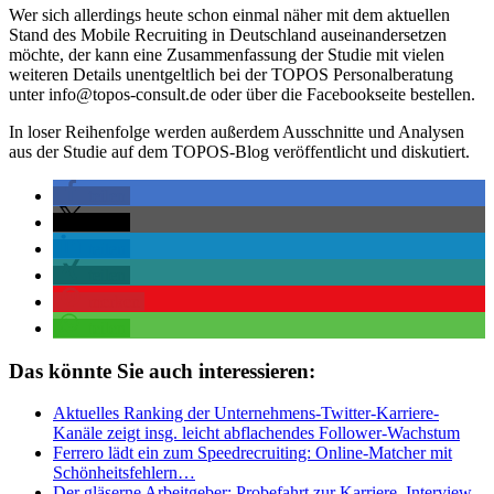
Wer sich allerdings heute schon einmal näher mit dem aktuellen
Stand des Mobile Recruiting in Deutschland auseinandersetzen
möchte, der kann eine Zusammenfassung der Studie mit vielen
weiteren Details unentgeltlich bei der TOPOS Personalberatung
unter info@topos-consult.de oder über die Facebookseite bestellen.
In loser Reihenfolge werden außerdem Ausschnitte und Analysen
aus der Studie auf dem TOPOS-Blog veröffentlicht und diskutiert.
teilen
teilen
teilen
teilen
merken
teilen
Das könnte Sie auch interessieren:
Aktuelles Ranking der Unternehmens-Twitter-Karriere-
Kanäle zeigt insg. leicht abflachendes Follower-Wachstum
Ferrero lädt ein zum Speedrecruiting: Online-Matcher mit
Schönheitsfehlern…
Der gläserne Arbeitgeber: Probefahrt zur Karriere. Interview