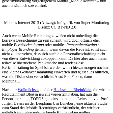
gebetsmühlenartig vorgetragenem Mantra „Mobile kommt“ – nun
auch tatsächlich soweit sind.
Mobiles Internet 2013 (Auszug): Infografik von Super Monitoring
Lizenz: CC BY-ND 2.0
Auch wenn Mobile Recruiting zuweilen nicht unbedingt die
korrekte Bezeichnung zu sein scheint, wird doch oftmals eher
mobile
Berufsorientierung
oder mobiles
Personalmarketing /
Employer Branding
gemeint, wenn davon die Rede ist, so ist auch
nicht zu übersehen, dass sich auch die Personalbeschaffung nicht
von dieser Entwicklung abkoppeln kann. Da hier aber auch immer
teilweise übertriebene Panikmache und tendenziöse
Berichterstattung im Spiel ist, werden wir a) hierzu morgen nochmal
eine kleine Gedankensammlung einwerfen und b) ist alles hilfreich,
was die Diskussion versachlicht. Also: Erst Fakten, dann
Meinung…
Nach der
Wollmilchsau
und der
Hochschule RheinMain
, die wir im
Recrutainment Blog ja jeweils vorgestellt haben, hat nun die
Personalberatung TOPOS gemeinsam mit dem Lehrstuhl von Prof.
Jürgen Deters an der Leuphana Uni Lüneburg eine aktuelle Studie
zum Stand des Mobile Recruitings veröffentlicht, der wir hier
natürlich auch eine entsprechende Bühne geben wollen.