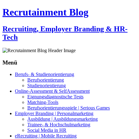
Recrutainment Blog
Recruiting, Employer Branding & HR-
Tech
Menü
Zum
Berufs- & Studienorientierung
Inhalt
Berufsorientierung
springen
Studienorientierung
Online-Assessment & SelfAssessment
Eignungsdiagnostische Tests
Matching-Tools
Berufsorientierungsspiele | Serious Games
Employer Branding | Personalmarketing
Ausbildung | Ausbildungsmarketing
Trainee- & Hochschulmarketing
Social Media in HR
eRecruiting | Mobile Recruiting