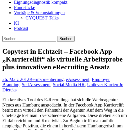
Eignungsdiagnostik kompakt
Fundstücke
Vorträge & Veranstaltungen
CYQUEST Talks
KI
Podcast
Suchen
nach:
Copytest in Echtzeit – Facebook App
„Karrierelift“ als virtuelle Arbeitsprobe
plus innovativen eRecruiting Ansatz
26. März 2012
Berufsorientierung
,
eAssessment
,
Employer
Branding
,
SelfAssessment
,
Social Media HR
,
Unilever Karriere
Jo
Diercks
Ein kreatives Tool des E-Recruitings hat sich die Werbeagentur
Neues aus Hamburg ausgedacht. In der Facebook App Karrierelift
betritt man virtuell den Fahrstuhl der Agentur. Auf dem Weg in die
Chefetage löst man 5 verschiedene Aufgaben. Diese drehen sich um
Einfallsreichtum und Kreativität. Zu Beginn trifft man auf die
neugierige Putzfrau, die einem in herrlichstem Hamburgerisch um