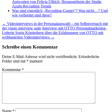
Antworten von Felicia Ullrich, Herausgeberin der Studie
Azubi-Recruiting Trends
Was sind eigentlich „Recruiting-Games“? Was nicht…? Und
wie verbreitet sind diese?
Beitragsnavigation
←
Videointerviews in der Personalauswahl – ein Selbstversuch mit
der viasto interview suite
Interview mit OTTO Personalmarketing-
Leiterin Sonja Königsberg über die Erfahrungen von OTTO mit
webbasierten Videointerviews
→
Schreibe einen Kommentar
Deine E-Mail-Adresse wird nicht veröffentlicht.
Erforderliche
Felder sind mit
*
markiert
Kommentar
*
Name
*