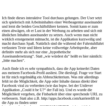
Ich finde dieses interaktive Tool durchaus gelungen. Der User setzt
sich spielerisch mit Arbeitsinhalten einer Werbeagentur auseinander
und lernt die beiden Geschäftsführer kennen. Somit kann er zum
einen abwägen, ob er Lust in der Werbung zu arbeiten und sich mit
ähnlichen Inhalten auseinander zu setzen. Auch wenn man nicht
wirklich ernstgemeint mitmacht, ist die Applikation kurzweilig und
macht durchaus Spaß. Natürlich sind die während der Fahrstuhlfahrt
verfassten Texte und Ideen keine vollwertige Arbeitsprobe, aber
definitiv mehr als sich nur eine „hypothetische
Auseinandersetzung“. Statt „wie würdest du“ heißt es hier nämlich:
„bitte machen“.
Auch finde ich es sehr sympathisch, dass die App keinerlei Daten
aus meinem Facebook-Profil ausliest. Die diesbzgl. Frage vor Start
ist für mich regelmäßig ein Abbruchkriterium. Was mir allerdings
fehlt ist die Möglichkeit, die App oder Inhalte daraus direkt über
Facebook viral zu verbreiten (wie das bspw. bei der Unilever
Applikation „Could it be U?“ der Fall ist). Und es wurde die
Möglichkeit vergeben, die Finbarkeit über eine sprechende URL zu
verbessern. Statt also z.B. http://apps.facebook.com/karrierelift ist
die App zu finden unter