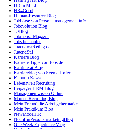
Hashtag HR Blog
HR in Mind
HR4Good
Human-Resource Blog
Jobbörse von Personalmanagement.info
Jobevolution Blog
JOBlog
Jobmensa Magazin
Jobs bei Jooble
Jugendmarketing.de
JugendStil
Karriere Blog
Karriere-Tipps von Jobs.de
Karriere.at Blog
Karriereblog von Svenja Hofert
Kununu News
Lebenswelt Recruiting
Leipziger-HRM-Blog
Managementwissen Online
Marcos Recruiting Blog
Mein Freund die Arbeitgebermarke
Mein Praktikum Blog
NewModelHR
NochEinPersonalmarketingBlog
One Week Experience Vlog