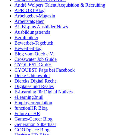
André Wolpers Talent Acquisition & Recruiting
APRIORI Blog
Arbeitgeber-Magazin
Arbeitsratgeber
AUBI-plus Ausbilder News
Ausbildungstrends
Berufebilder
Bewerber-Tagebuch
Bewerberblog
Blog vom Queb e.V.
Crosswater Job Guide
CYQUEST GmbH
CYQUEST Page bei Facebook
Deike Uhtenwoldt
Diercks Digital Recht
Digitales und Reales
E-Learning für Digital Natives
eLearning2null
Employerreputation
functionHR Blog
Future of HR
Games-Career Blog
Generation Silberhaar
GOODplace Blog