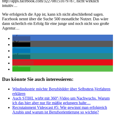
http://apps.facebook.com/322708151079787, nicht wirklich
intuitiv…
Wie erfolgreich die App ist, kann ich nicht abschließend sagen.
Facebook nennt über die Suche 500 monatliche Nutzer. Das wäre
dann sicherlich ein Erfolg für eine junge und noch nicht soo große
Agentur…
teilen
teilen
teilen
teilen
merken
teilen
Das könnte Sie auch interessieren:
Windindustrie möchte Berufsbilder über Selbsttest-Verfahren
erklären
Auch STIHL wirbt mit 360°-Video um Nachwuchs. Warum
ich das hier aber nur für mäßig gelungen halte…
Recrutainment Videocast #5: Wie gewinnt man erfolgreich
Azubis und warum ist Berufsorientierung so wichtig?