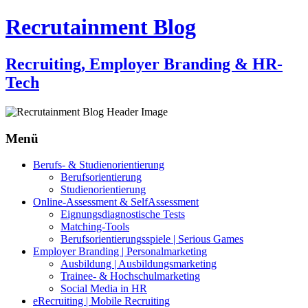
Recrutainment Blog
Recruiting, Employer Branding & HR-
Tech
Menü
Zum
Berufs- & Studienorientierung
Inhalt
Berufsorientierung
springen
Studienorientierung
Online-Assessment & SelfAssessment
Eignungsdiagnostische Tests
Matching-Tools
Berufsorientierungsspiele | Serious Games
Employer Branding | Personalmarketing
Ausbildung | Ausbildungsmarketing
Trainee- & Hochschulmarketing
Social Media in HR
eRecruiting | Mobile Recruiting