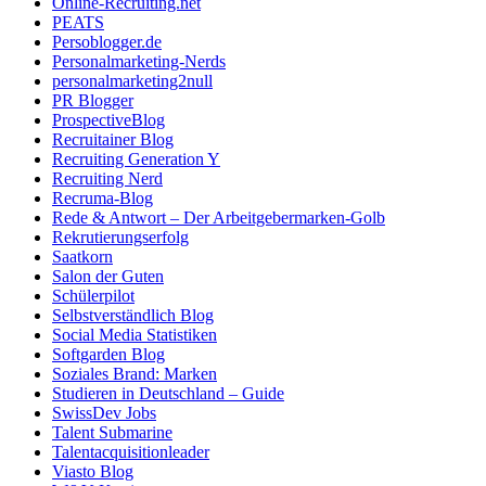
Online-Recruiting.net
PEATS
Persoblogger.de
Personalmarketing-Nerds
personalmarketing2null
PR Blogger
ProspectiveBlog
Recruitainer Blog
Recruiting Generation Y
Recruiting Nerd
Recruma-Blog
Rede & Antwort – Der Arbeitgebermarken-Golb
Rekrutierungserfolg
Saatkorn
Salon der Guten
Schülerpilot
Selbstverständlich Blog
Social Media Statistiken
Softgarden Blog
Soziales Brand: Marken
Studieren in Deutschland – Guide
SwissDev Jobs
Talent Submarine
Talentacquisitionleader
Viasto Blog