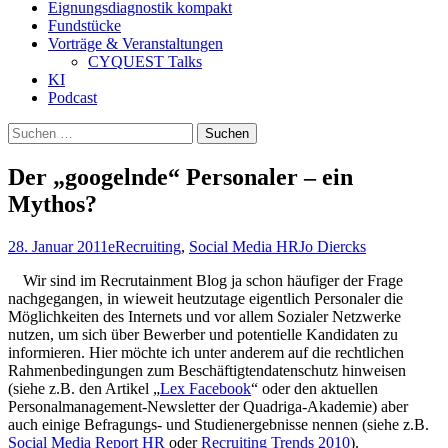
Eignungsdiagnostik kompakt
Fundstücke
Vorträge & Veranstaltungen
CYQUEST Talks
KI
Podcast
Suchen
nach:
Der „googelnde“ Personaler – ein
Mythos?
28. Januar 2011
eRecruiting
,
Social Media HR
Jo Diercks
Wir sind im Recrutainment Blog ja schon häufiger der Frage
nachgegangen, in wieweit heutzutage eigentlich Personaler die
Möglichkeiten des Internets und vor allem Sozialer Netzwerke
nutzen, um sich über Bewerber und potentielle Kandidaten zu
informieren. Hier möchte ich unter anderem auf die rechtlichen
Rahmenbedingungen zum Beschäftigtendatenschutz hinweisen
(siehe z.B. den Artikel „
Lex Facebook
“ oder den aktuellen
Personalmanagement-Newsletter der Quadriga-Akademie) aber
auch einige Befragungs- und Studienergebnisse nennen (siehe z.B.
Social Media Report HR
oder
Recruiting Trends 2010
).