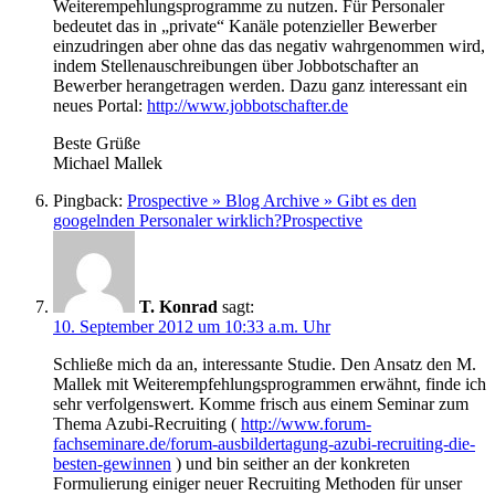
Weiterempehlungsprogramme zu nutzen. Für Personaler
bedeutet das in „private“ Kanäle potenzieller Bewerber
einzudringen aber ohne das das negativ wahrgenommen wird,
indem Stellenauschreibungen über Jobbotschafter an
Bewerber herangetragen werden. Dazu ganz interessant ein
neues Portal:
http://www.jobbotschafter.de
Beste Grüße
Michael Mallek
Pingback:
Prospective » Blog Archive » Gibt es den
googelnden Personaler wirklich?Prospective
T. Konrad
sagt:
10. September 2012 um 10:33 a.m. Uhr
Schließe mich da an, interessante Studie. Den Ansatz den M.
Mallek mit Weiterempfehlungsprogrammen erwähnt, finde ich
sehr verfolgenswert. Komme frisch aus einem Seminar zum
Thema Azubi-Recruiting (
http://www.forum-
fachseminare.de/forum-ausbildertagung-azubi-recruiting-die-
besten-gewinnen
) und bin seither an der konkreten
Formulierung einiger neuer Recruiting Methoden für unser