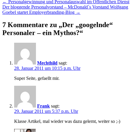
Beitragsnavigation
←
Personalgewinnung und Personalauswahl im Öffentlichen Dienst
Der bloggende Personalvorstand – McDonald´s Vorstand Wolfgang
Goebel startet Employerbranding-Blog
→
7 Kommentare zu „
Der „googelnde“
Personaler – ein Mythos?
“
Mechthild
sagt:
28. Januar 2011 um 10:15 p.m. Uhr
Super Seite, gefaellt mir.
Frank
sagt:
29. Januar 2011 um 5:37 p.m. Uhr
Klasse Artikel, mal wieder was dazu gelernt, weiter so ;-)