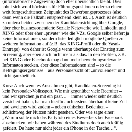
(informatorische Zugewinn) doch eher übersichtlich bleibt. Dies
lohnt sich wohl höchstens für Führungspositionen oder zu einem
weit fortgeschrittenen Zeitpunkt des Bewerbungsprozesses (also
dann wenn die Fallzahl entsprechend klein ist…). Auch ist deutlich
zu unterscheiden zwischen der Kandidatensichtung über Google,
über eher businessorientierte Soziale Netzwerke wie LinkedIn und
XING oder über eher „private“ wie die VZs. Google selber liefert ja
keine Informationen, sondern listet lediglich mögliche Quellen zur
weiteren Information auf (z.B. das XING-Profil oder die Yasni-
Einträge), von daher ist Google wenn überhaupt der Einstieg zum
Screening, aber eben auch nicht mehr als das. In den Profilen, z.B.
bei XING oder Facebook mag dann mehr bewerbungsrelevante
Informaton stecken, aber diese Informationen sind – so die
Befragungsergebnisse – aus Personalersicht oft „unvollendet“ und
nicht ganzheitlich.
Kurz: Auch wenn es Ausnahmen gibt, Kandidaten-Screening ist
kein Personaler-Volkssport. Wie mir gegenüber viele Recruiter –
und wir sprechen ja mit ein paar… – immer wieder sehr deutlich
versichert haben, hat man hierfür auch erstens überhaupt keine Zeit
und zweitens wird zudem – neben ethischen Bedenken –
schlichtweg der Nutzen nicht gesehen. Oder wie sagte einer:
„Warum sollte mich das Partyfoto eines Bewerbers bei Facebook
abschrecken, wir haben während des Studiums doch auch kräftig
gefeiert. Da hatte nur nicht jeder ein iPhone in der Tasche…“.