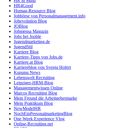
HR in Mind
HR4Good
Human-Resource Blog
Jobbörse von Personalmanagement.info
Jobevolution Blog
JOBlog
Jobmensa Magazin
Jobs bei Jooble
Jugendmarketing.de
JugendStil
Karriere Blog
Karriere-Tipps von Jobs.de
Karriere.at Blog
Karriereblog von Svenja Hofert
Kununu News
Lebenswelt Recruiting
Leipziger-HRM-Blog
Managementwissen Online
Marcos Recruiting Blog
Mein Freund die Arbeitgebermarke
Mein Praktikum Blog
NewModelHR
NochEinPersonalmarketingBlog
One Week Experience Vlog
Online-Recruiting.net