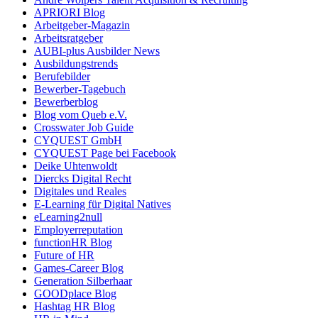
APRIORI Blog
Arbeitgeber-Magazin
Arbeitsratgeber
AUBI-plus Ausbilder News
Ausbildungstrends
Berufebilder
Bewerber-Tagebuch
Bewerberblog
Blog vom Queb e.V.
Crosswater Job Guide
CYQUEST GmbH
CYQUEST Page bei Facebook
Deike Uhtenwoldt
Diercks Digital Recht
Digitales und Reales
E-Learning für Digital Natives
eLearning2null
Employerreputation
functionHR Blog
Future of HR
Games-Career Blog
Generation Silberhaar
GOODplace Blog
Hashtag HR Blog