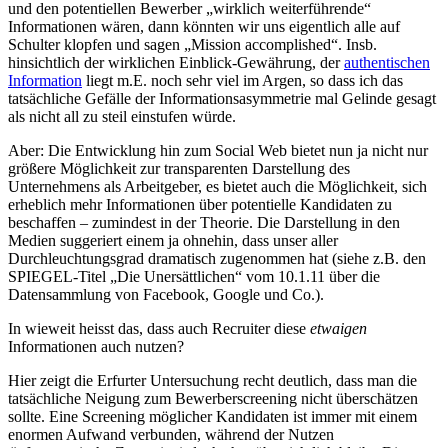
und den potentiellen Bewerber „wirklich weiterführende“
Informationen wären, dann könnten wir uns eigentlich alle auf
Schulter klopfen und sagen „Mission accomplished“. Insb.
hinsichtlich der wirklichen Einblick-Gewährung, der
authentischen
Information
liegt m.E. noch sehr viel im Argen, so dass ich das
tatsächliche Gefälle der Informationsasymmetrie mal Gelinde gesagt
als nicht all zu steil einstufen würde.
Aber: Die Entwicklung hin zum Social Web bietet nun ja nicht nur
größere Möglichkeit zur transparenten Darstellung des
Unternehmens als Arbeitgeber, es bietet auch die Möglichkeit, sich
erheblich mehr Informationen über potentielle Kandidaten zu
beschaffen – zumindest in der Theorie. Die Darstellung in den
Medien suggeriert einem ja ohnehin, dass unser aller
Durchleuchtungsgrad dramatisch zugenommen hat (siehe z.B. den
SPIEGEL-Titel „Die Unersättlichen“ vom 10.1.11 über die
Datensammlung von Facebook, Google und Co.).
In wieweit heisst das, dass auch Recruiter diese
etwaigen
Informationen auch nutzen?
Hier zeigt die Erfurter Untersuchung recht deutlich, dass man die
tatsächliche Neigung zum Bewerberscreening nicht überschätzen
sollte. Eine Screening möglicher Kandidaten ist immer mit einem
enormen Aufwand verbunden, während der Nutzen