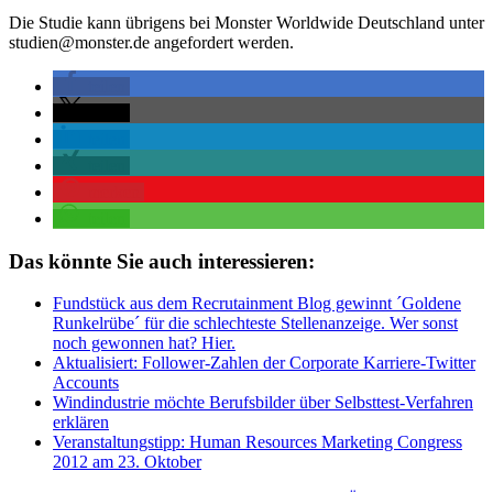
Die Studie kann übrigens bei Monster Worldwide Deutschland unter
studien@monster.de angefordert werden.
teilen
teilen
teilen
teilen
merken
teilen
Das könnte Sie auch interessieren:
Fundstück aus dem Recrutainment Blog gewinnt ´Goldene
Runkelrübe´ für die schlechteste Stellenanzeige. Wer sonst
noch gewonnen hat? Hier.
Aktualisiert: Follower-Zahlen der Corporate Karriere-Twitter
Accounts
Windindustrie möchte Berufsbilder über Selbsttest-Verfahren
erklären
Veranstaltungstipp: Human Resources Marketing Congress
2012 am 23. Oktober