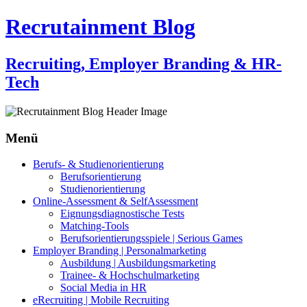
Recrutainment Blog
Recruiting, Employer Branding & HR-
Tech
Menü
Zum
Berufs- & Studienorientierung
Inhalt
Berufsorientierung
springen
Studienorientierung
Online-Assessment & SelfAssessment
Eignungsdiagnostische Tests
Matching-Tools
Berufsorientierungsspiele | Serious Games
Employer Branding | Personalmarketing
Ausbildung | Ausbildungsmarketing
Trainee- & Hochschulmarketing
Social Media in HR
eRecruiting | Mobile Recruiting