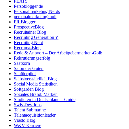
PEATS
Persoblogger.de
Personalmarketing-Nerds
personalmarketing2null
PR Blogger
ProspectiveBlog
Recruitainer Blog
Recruiting Generation Y
Recruiting Nerd
Recruma-Blog
Rede & Antwort – Der Arbeitgebermarken-Golb
Rekrutierungserfolg
Saatkorn
Salon der Guten
Schülerpilot
Selbstverständlich Blog
Social Media Statistiken
Softgarden Blog
Soziales Brand: Marken
Studieren in Deutschland – Guide
SwissDev Jobs
Talent Submarine
Talentacquisitionleader
Viasto Blog
W&V Karriere