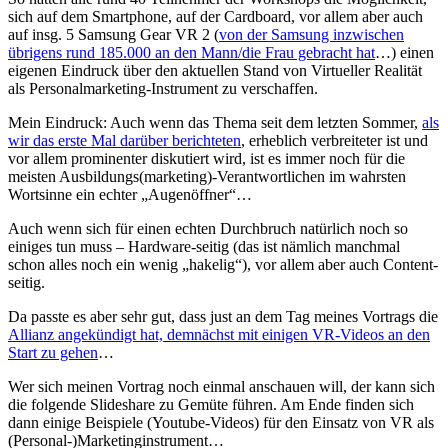
sich auf dem Smartphone, auf der Cardboard, vor allem aber auch
auf insg. 5 Samsung Gear VR 2 (
von der Samsung inzwischen
übrigens rund 185.000 an den Mann/die Frau gebracht hat
…) einen
eigenen Eindruck über den aktuellen Stand von Virtueller Realität
als Personalmarketing-Instrument zu verschaffen.
Mein Eindruck: Auch wenn das Thema seit dem letzten Sommer,
als
wir das erste Mal darüber berichteten
, erheblich verbreiteter ist und
vor allem prominenter diskutiert wird, ist es immer noch für die
meisten Ausbildungs(marketing)-Verantwortlichen im wahrsten
Wortsinne ein echter „Augenöffner“…
Auch wenn sich für einen echten Durchbruch natürlich noch so
einiges tun muss – Hardware-seitig (das ist nämlich manchmal
schon alles noch ein wenig „hakelig“), vor allem aber auch Content-
seitig.
Da passte es aber sehr gut, dass just an dem Tag meines Vortrags die
Allianz angekündigt hat, demnächst mit einigen VR-Videos an den
Start zu gehen
…
Wer sich meinen Vortrag noch einmal anschauen will, der kann sich
die folgende Slideshare zu Gemüte führen. Am Ende finden sich
dann einige Beispiele (Youtube-Videos) für den Einsatz von VR als
(Personal-)Marketinginstrument…