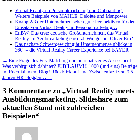
Virtual Reality im Personalmarketing und Onboarding.
Weitere Beispiele von MAHLE, Deloitte und Manpower
Knapp 2/3 der Unternehmen sehen gute Perspektiven für den
Einsatz von Virtual Reality im Personalmarketing…
EnBW: Das erste deutsche Großunternehmen, das Virtual
Reality im Azubimarketing einsetzt. Wie genau, Oliver Erb?
Das nächste Schwergewicht gibt Unternehmenseinblicke in
360° – die Virtual Reality Career Experience bei BAYER
Beitragsnavigation
←
Eine Frage des Fits: Matching und automatisiertes Assessment.
Was verbirgt sich dahinter?
JUBILÄUM!!! 1000 (und eins) Beiträge
im Recrutainment Blog! Rückblick auf und Zwischenfazit von 9,5
Jahren HR-bloggen…
→
3 Kommentare zu „
Virtual Reality meets
Ausbildungsmarketing. Slideshare zum
aktuellen Stand mit zahlreichen
Beispielen
“