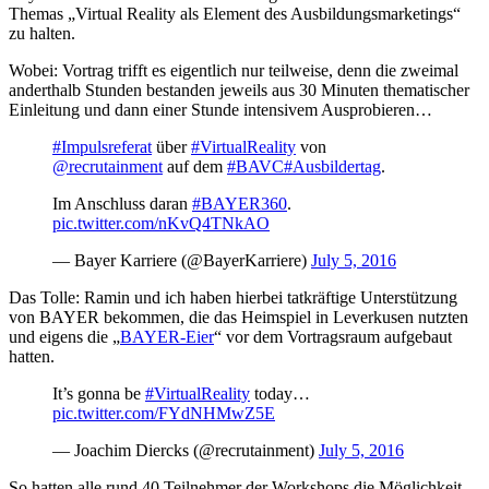
Themas „Virtual Reality als Element des Ausbildungsmarketings“
zu halten.
Wobei: Vortrag trifft es eigentlich nur teilweise, denn die zweimal
anderthalb Stunden bestanden jeweils aus 30 Minuten thematischer
Einleitung und dann einer Stunde intensivem Ausprobieren…
#Impulsreferat
über
#VirtualReality
von
@recrutainment
auf dem
#BAVC
#Ausbildertag
.
Im Anschluss daran
#BAYER360
.
pic.twitter.com/nKvQ4TNkAO
— Bayer Karriere (@BayerKarriere)
July 5, 2016
Das Tolle: Ramin und ich haben hierbei tatkräftige Unterstützung
von BAYER bekommen, die das Heimspiel in Leverkusen nutzten
und eigens die „
BAYER-Eier
“ vor dem Vortragsraum aufgebaut
hatten.
It’s gonna be
#VirtualReality
today…
pic.twitter.com/FYdNHMwZ5E
— Joachim Diercks (@recrutainment)
July 5, 2016
So hatten alle rund 40 Teilnehmer der Workshops die Möglichkeit,