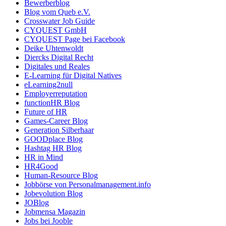
Bewerberblog
Blog vom Queb e.V.
Crosswater Job Guide
CYQUEST GmbH
CYQUEST Page bei Facebook
Deike Uhtenwoldt
Diercks Digital Recht
Digitales und Reales
E-Learning für Digital Natives
eLearning2null
Employerreputation
functionHR Blog
Future of HR
Games-Career Blog
Generation Silberhaar
GOODplace Blog
Hashtag HR Blog
HR in Mind
HR4Good
Human-Resource Blog
Jobbörse von Personalmanagement.info
Jobevolution Blog
JOBlog
Jobmensa Magazin
Jobs bei Jooble