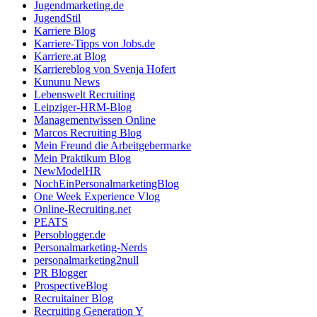
Jugendmarketing.de
JugendStil
Karriere Blog
Karriere-Tipps von Jobs.de
Karriere.at Blog
Karriereblog von Svenja Hofert
Kununu News
Lebenswelt Recruiting
Leipziger-HRM-Blog
Managementwissen Online
Marcos Recruiting Blog
Mein Freund die Arbeitgebermarke
Mein Praktikum Blog
NewModelHR
NochEinPersonalmarketingBlog
One Week Experience Vlog
Online-Recruiting.net
PEATS
Persoblogger.de
Personalmarketing-Nerds
personalmarketing2null
PR Blogger
ProspectiveBlog
Recruitainer Blog
Recruiting Generation Y