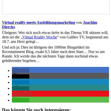
Virtual reality meets Ausbildungsmarketing
von
Joachim
Diercks
Übrigens: Wer sich noch etwas tiefer in das Thema VR stürzen will,
dem sei die „
Virtual Reality Woche
“ von Galileo TV, beginnend am
18.7. ans Herz gelegt…
Und ach ja: Dies ist übrigens der 1000ste Blogartikel im
Recrutainment Blog, exakt 9,5 Jahre nach dem Start… Nur so am
Rande. Ich werde das die nächsten Tage dann nochmal etwas
gebührender begehen…
teilen
teilen
teilen
teilen
merken
teilen
Das könnte Sie auch interessieren: