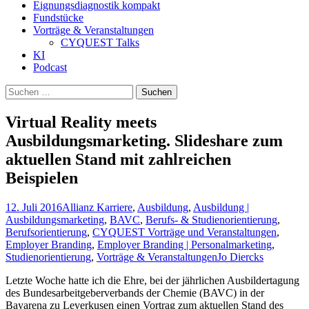
Eignungsdiagnostik kompakt
Fundstücke
Vorträge & Veranstaltungen
CYQUEST Talks
KI
Podcast
Suchen
nach:
Virtual Reality meets
Ausbildungsmarketing. Slideshare zum
aktuellen Stand mit zahlreichen
Beispielen
12. Juli 2016
Allianz Karriere
,
Ausbildung
,
Ausbildung |
Ausbildungsmarketing
,
BAVC
,
Berufs- & Studienorientierung
,
Berufsorientierung
,
CYQUEST Vorträge und Veranstaltungen
,
Employer Branding
,
Employer Branding | Personalmarketing
,
Studienorientierung
,
Vorträge & Veranstaltungen
Jo Diercks
Letzte Woche hatte ich die Ehre, bei der jährlichen Ausbildertagung
des Bundesarbeitgeberverbands der Chemie (BAVC) in der
Bayarena zu Leverkusen einen Vortrag zum aktuellen Stand des