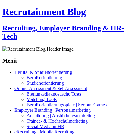
Recrutainment Blog
Recruiting, Employer Branding & HR-
Tech
Menü
Zum
Berufs- & Studienorientierung
Inhalt
Berufsorientierung
springen
Studienorientierung
Online-Assessment & SelfAssessment
Eignungsdiagnostische Tests
Matching-Tools
Berufsorientierungsspiele | Serious Games
Employer Branding | Personalmarketing
Ausbildung | Ausbildungsmarketing
Trainee- & Hochschulmarketing
Social Media in HR
eRecruiting | Mobile Recruiting