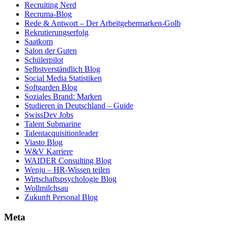
Recruiting Nerd
Recruma-Blog
Rede & Antwort – Der Arbeitgebermarken-Golb
Rekrutierungserfolg
Saatkorn
Salon der Guten
Schülerpilot
Selbstverständlich Blog
Social Media Statistiken
Softgarden Blog
Soziales Brand: Marken
Studieren in Deutschland – Guide
SwissDev Jobs
Talent Submarine
Talentacquisitionleader
Viasto Blog
W&V Karriere
WAIDER Consulting Blog
Wenju – HR-Wissen teilen
Wirtschaftspsychologie Blog
Wollmilchsau
Zukunft Personal Blog
Meta