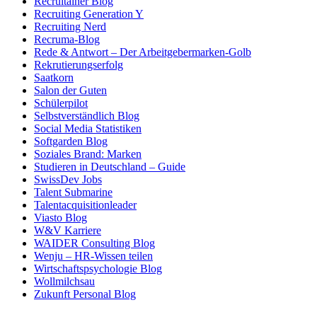
Recruitainer Blog
Recruiting Generation Y
Recruiting Nerd
Recruma-Blog
Rede & Antwort – Der Arbeitgebermarken-Golb
Rekrutierungserfolg
Saatkorn
Salon der Guten
Schülerpilot
Selbstverständlich Blog
Social Media Statistiken
Softgarden Blog
Soziales Brand: Marken
Studieren in Deutschland – Guide
SwissDev Jobs
Talent Submarine
Talentacquisitionleader
Viasto Blog
W&V Karriere
WAIDER Consulting Blog
Wenju – HR-Wissen teilen
Wirtschaftspsychologie Blog
Wollmilchsau
Zukunft Personal Blog