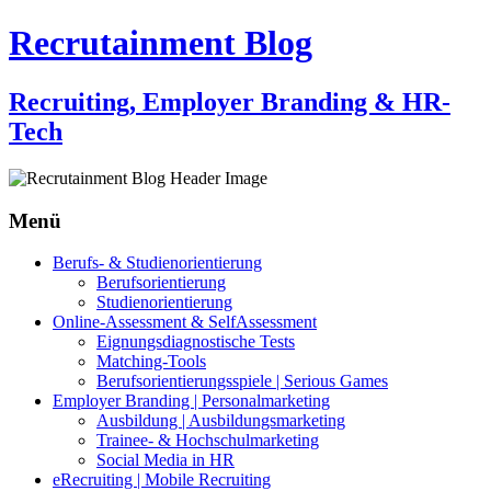
Recrutainment Blog
Recruiting, Employer Branding & HR-
Tech
Menü
Zum
Berufs- & Studienorientierung
Inhalt
Berufsorientierung
springen
Studienorientierung
Online-Assessment & SelfAssessment
Eignungsdiagnostische Tests
Matching-Tools
Berufsorientierungsspiele | Serious Games
Employer Branding | Personalmarketing
Ausbildung | Ausbildungsmarketing
Trainee- & Hochschulmarketing
Social Media in HR
eRecruiting | Mobile Recruiting