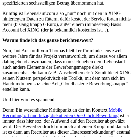
spezifizierten sechsstelligen Betrag übernommen hat.
Künftig ist Lebenslauf.com also „nur“ noch mit den in XING
hinterlegten Daten zu füttern, dafür kostet der Service fortan nichts
mehr (bislang knapp 6 Euro), außer einem (mindestens) Basis-
Account bei XING (der ja bekanntlich kostenlos ist…).
Warum finde ich das ganze berichtenswert?
Nun, laut Auskunft von Thomas bleibt er für mindestens zwei
weitere Jahre für das Projekt verantwortlich, um dieses vor allem
dahingehend auszubauen, dass man sich neben dem Lebenslauf
auch andere Elemente der Bewerbungsmappe direkt
zusammenbasteln kann (z.B. Anschreiben etc.). Somit bietet XING
seinen Nutzern perspektivisch ein Toolkit, mit dem man sich im
Handumdrehen soz. eine Art „Cloudbasierte Bewerbungsmappe“
erstellen kann.
Und hier wird es spannend.
Denn: Ein wesentlicher Kritikpunkt an der im Kontext
Mobile
Recruiting oft und hitzig diskutierten One-Click-Bewerbung
ist ja
immer, dass hier soz. der Aufwand auf den Recruiter abgewälzt
wird. Der Bewerber drückt nur noch auf einen Knopf und danach
ist es dann am Recruiter aus dieser „Interessenbekundung“ erstmal