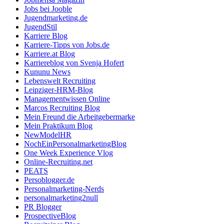
Jobs bei Jooble
Jugendmarketing.de
JugendStil
Karriere Blog
Karriere-Tipps von Jobs.de
Karriere.at Blog
Karriereblog von Svenja Hofert
Kununu News
Lebenswelt Recruiting
Leipziger-HRM-Blog
Managementwissen Online
Marcos Recruiting Blog
Mein Freund die Arbeitgebermarke
Mein Praktikum Blog
NewModelHR
NochEinPersonalmarketingBlog
One Week Experience Vlog
Online-Recruiting.net
PEATS
Persoblogger.de
Personalmarketing-Nerds
personalmarketing2null
PR Blogger
ProspectiveBlog