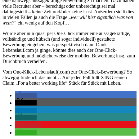
eine halbwegs aussagekräftige Bewerbung zu machen. Dazu haben
viele Recruiter aber – berechtigt oder unberechtigt sei mal
dahingestellt – keine Zeit und/oder keine Lust. Außerdem stellt dies
in vielen Fällen ja auch die Frage „
wer will hier eigentlich was von
wem?
“ ein wenig auf den Kopf…
Würde aber nun quasi per One-Click immer eine aussagekräftige,
vollständige und hübsch (und sogar individuell) gestaltete
Bewerbung eingehen, was perspektivisch dann Dank
Lebenslauf.com ja ginge, könnte dies auch der One-Click-
Bewerbung und möglicherweise der mobilen Bewerbung insg. zum
Durchbruch verhelfen.
Vom One-Klick-Lebenslauf(.com) zur One-Click-Bewerbung? So
abwegig finde ich das nicht… Auf jeden Fall füllt XING seinen
Claim „For a better working life“ Stück für Stück mit Leben.
teilen
teilen
teilen
teilen
merken
teilen