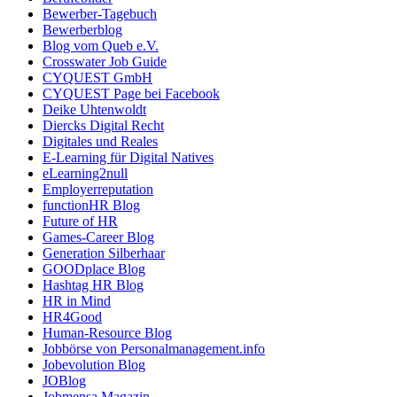
Bewerber-Tagebuch
Bewerberblog
Blog vom Queb e.V.
Crosswater Job Guide
CYQUEST GmbH
CYQUEST Page bei Facebook
Deike Uhtenwoldt
Diercks Digital Recht
Digitales und Reales
E-Learning für Digital Natives
eLearning2null
Employerreputation
functionHR Blog
Future of HR
Games-Career Blog
Generation Silberhaar
GOODplace Blog
Hashtag HR Blog
HR in Mind
HR4Good
Human-Resource Blog
Jobbörse von Personalmanagement.info
Jobevolution Blog
JOBlog
Jobmensa Magazin