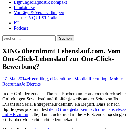
Eignungsdiagnostik kompakt
Fundstücke
Vorträge & Veranstaltungen
CYQUEST Talks
KI
Podcast
Suchen
nach:
XING übernimmt Lebenslauf.com. Vom
One-Click-Lebenslauf zur One-Click-
Bewerbung?
27. Mai 2014
eRecruiting
,
eRecruiting | Mobile Recruiting
,
Mobile
Recruiting
Jo Diercks
In der Gründerszene ist Thomas Bachem unter anderem durch seine
Gründungen Sevenload und fliplife (jeweils an der Seite von Ibo
Evsan) als Serial Entrepreneur definitiv ein Begriff. Dass er nach
fliplife (was ja zumindest
dem Grundgedanken nach durchaus etwas
mit HR zu tun
hatte) dann auch direkt in die HR-Szene eingestiegen
ist, ist aber vielleicht nicht jedem bekannt.