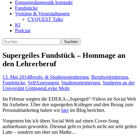
Eignungsdiagnostik kompakt
Fundstücke
Vorträge & Veranstaltungen
CYQUEST Talks
KI
Podcast
Suchen
nach:
Supergeiles Fundstück – Hommage an
den Lehrerberuf
13. Mai 2014
Berufs- & Studienorientierung
,
Berufsorientierung
,
Fundstücke
,
SelfAssessment
,
Studienorientierung
,
Studieren an der
Universität Göttingen
Levke Mohr
Im Februar sorgten die EDEKA-„Supergeil“-Videos im Social Web
für Aufsehen. Über den supergeilen Kollegen und den Bezug zum
Personalmarketing haben wir
hier
im Blog berichtet.
Vorgestern bin ich übers Social Web auf einen Cover-Song
aufmerksam geworden. Diesmal geht es jedoch nicht um sehr geilen
Latte – sondern um eher um Mathe…