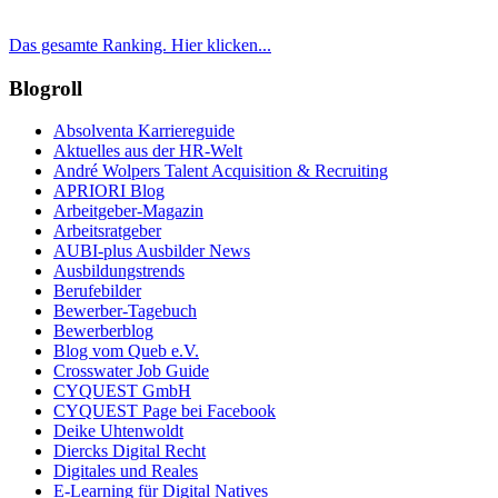
Das gesamte Ranking. Hier klicken...
Blogroll
Absolventa Karriereguide
Aktuelles aus der HR-Welt
André Wolpers Talent Acquisition & Recruiting
APRIORI Blog
Arbeitgeber-Magazin
Arbeitsratgeber
AUBI-plus Ausbilder News
Ausbildungstrends
Berufebilder
Bewerber-Tagebuch
Bewerberblog
Blog vom Queb e.V.
Crosswater Job Guide
CYQUEST GmbH
CYQUEST Page bei Facebook
Deike Uhtenwoldt
Diercks Digital Recht
Digitales und Reales
E-Learning für Digital Natives