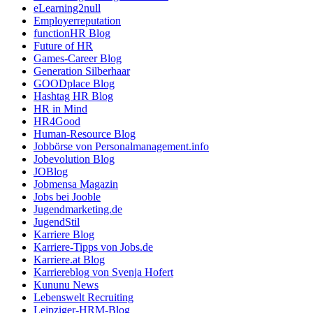
eLearning2null
Employerreputation
functionHR Blog
Future of HR
Games-Career Blog
Generation Silberhaar
GOODplace Blog
Hashtag HR Blog
HR in Mind
HR4Good
Human-Resource Blog
Jobbörse von Personalmanagement.info
Jobevolution Blog
JOBlog
Jobmensa Magazin
Jobs bei Jooble
Jugendmarketing.de
JugendStil
Karriere Blog
Karriere-Tipps von Jobs.de
Karriere.at Blog
Karriereblog von Svenja Hofert
Kununu News
Lebenswelt Recruiting
Leipziger-HRM-Blog