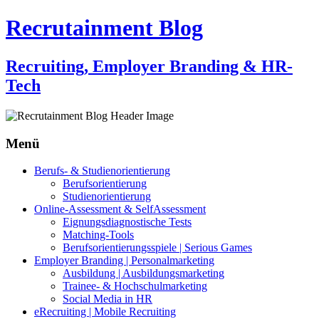
Recrutainment Blog
Recruiting, Employer Branding & HR-
Tech
Menü
Zum
Berufs- & Studienorientierung
Inhalt
Berufsorientierung
springen
Studienorientierung
Online-Assessment & SelfAssessment
Eignungsdiagnostische Tests
Matching-Tools
Berufsorientierungsspiele | Serious Games
Employer Branding | Personalmarketing
Ausbildung | Ausbildungsmarketing
Trainee- & Hochschulmarketing
Social Media in HR
eRecruiting | Mobile Recruiting