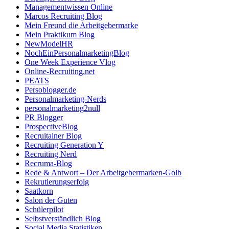
Managementwissen Online
Marcos Recruiting Blog
Mein Freund die Arbeitgebermarke
Mein Praktikum Blog
NewModelHR
NochEinPersonalmarketingBlog
One Week Experience Vlog
Online-Recruiting.net
PEATS
Persoblogger.de
Personalmarketing-Nerds
personalmarketing2null
PR Blogger
ProspectiveBlog
Recruitainer Blog
Recruiting Generation Y
Recruiting Nerd
Recruma-Blog
Rede & Antwort – Der Arbeitgebermarken-Golb
Rekrutierungserfolg
Saatkorn
Salon der Guten
Schülerpilot
Selbstverständlich Blog
Social Media Statistiken