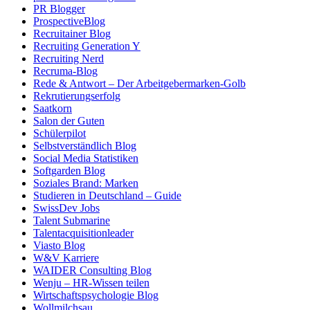
PR Blogger
ProspectiveBlog
Recruitainer Blog
Recruiting Generation Y
Recruiting Nerd
Recruma-Blog
Rede & Antwort – Der Arbeitgebermarken-Golb
Rekrutierungserfolg
Saatkorn
Salon der Guten
Schülerpilot
Selbstverständlich Blog
Social Media Statistiken
Softgarden Blog
Soziales Brand: Marken
Studieren in Deutschland – Guide
SwissDev Jobs
Talent Submarine
Talentacquisitionleader
Viasto Blog
W&V Karriere
WAIDER Consulting Blog
Wenju – HR-Wissen teilen
Wirtschaftspsychologie Blog
Wollmilchsau