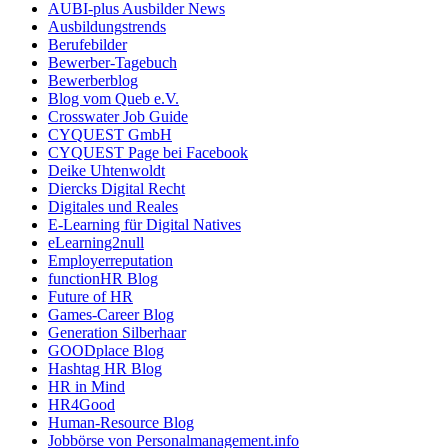
AUBI-plus Ausbilder News
Ausbildungstrends
Berufebilder
Bewerber-Tagebuch
Bewerberblog
Blog vom Queb e.V.
Crosswater Job Guide
CYQUEST GmbH
CYQUEST Page bei Facebook
Deike Uhtenwoldt
Diercks Digital Recht
Digitales und Reales
E-Learning für Digital Natives
eLearning2null
Employerreputation
functionHR Blog
Future of HR
Games-Career Blog
Generation Silberhaar
GOODplace Blog
Hashtag HR Blog
HR in Mind
HR4Good
Human-Resource Blog
Jobbörse von Personalmanagement.info