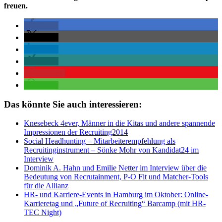
freuen.
teilen
teilen
teilen
teilen
merken
teilen
Das könnte Sie auch interessieren:
Knesebeck 4ever, Männer in die Kitas und andere spannende
Impressionen der Recruiting2014
Social Headhunting – Mitarbeiterempfehlung als
Recruitinginstrument – Sönke Mohr von Kandidat24 im
Interview
Dominik A. Hahn und Emilie Netter im Interview über die
Bedeutung von Recrutainment, P-O Fit und Matcher-Tools
für die Allianz
HR- und Karriere-Events in Hamburg im Oktober: Online-
Karrieretag und „Future of Recruiting“ Barcamp (mit HR-
TEC Night)