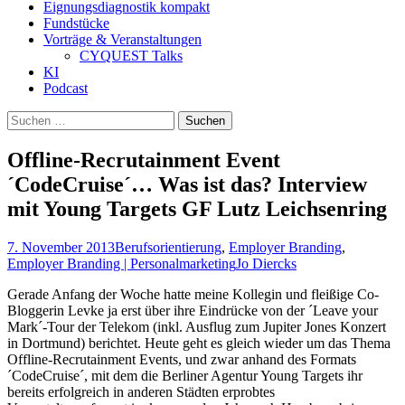
Eignungsdiagnostik kompakt
Fundstücke
Vorträge & Veranstaltungen
CYQUEST Talks
KI
Podcast
Suchen
nach:
Offline-Recrutainment Event
´CodeCruise´… Was ist das? Interview
mit Young Targets GF Lutz Leichsenring
7. November 2013
Berufsorientierung
,
Employer Branding
,
Employer Branding | Personalmarketing
Jo Diercks
Gerade Anfang der Woche hatte meine Kollegin und fleißige Co-
Bloggerin Levke ja erst über ihre Eindrücke von der ´Leave your
Mark´-Tour der Telekom (inkl. Ausflug zum Jupiter Jones Konzert
in Dortmund) berichtet. Heute geht es gleich wieder um das Thema
Offline-Recrutainment Events, und zwar anhand des Formats
´CodeCruise´, mit dem die Berliner Agentur Young Targets ihr
bereits erfolgreich in anderen Städten erprobtes