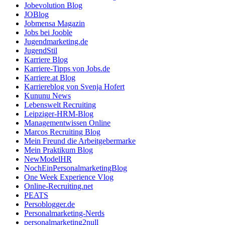
Jobevolution Blog
JOBlog
Jobmensa Magazin
Jobs bei Jooble
Jugendmarketing.de
JugendStil
Karriere Blog
Karriere-Tipps von Jobs.de
Karriere.at Blog
Karriereblog von Svenja Hofert
Kununu News
Lebenswelt Recruiting
Leipziger-HRM-Blog
Managementwissen Online
Marcos Recruiting Blog
Mein Freund die Arbeitgebermarke
Mein Praktikum Blog
NewModelHR
NochEinPersonalmarketingBlog
One Week Experience Vlog
Online-Recruiting.net
PEATS
Persoblogger.de
Personalmarketing-Nerds
personalmarketing2null