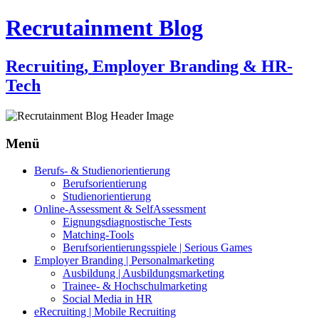
Recrutainment Blog
Recruiting, Employer Branding & HR-
Tech
Menü
Zum
Berufs- & Studienorientierung
Inhalt
Berufsorientierung
springen
Studienorientierung
Online-Assessment & SelfAssessment
Eignungsdiagnostische Tests
Matching-Tools
Berufsorientierungsspiele | Serious Games
Employer Branding | Personalmarketing
Ausbildung | Ausbildungsmarketing
Trainee- & Hochschulmarketing
Social Media in HR
eRecruiting | Mobile Recruiting