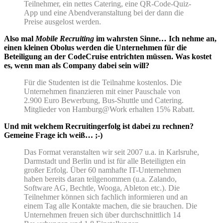
Teilnehmer, ein nettes Catering, eine QR-Code-Quiz-
App und eine Abendveranstaltung bei der dann die
Preise ausgelost werden.
Also mal
Mobile Recruiting
im wahrsten Sinne
…
Ich nehme an,
einen kleinen Obolus werden die Unternehmen für die
Beteiligung an der CodeCruise entrichten müssen. Was kostet
es, wenn man als Company dabei sein will?
Für die Studenten ist die Teilnahme kostenlos. Die
Unternehmen finanzieren mit einer Pauschale von
2.900 Euro Bewerbung, Bus-Shuttle und Catering.
Mitglieder von Hamburg@Work erhalten 15% Rabatt.
Und mit welchem Recruitingerfolg ist dabei zu rechnen?
Gemeine Frage ich weiß… ;-)
Das Format veranstalten wir seit 2007 u.a. in Karlsruhe,
Darmstadt und Berlin und ist für alle Beteiligten ein
großer Erfolg. Über 60 namhafte IT-Unternehmen
haben bereits daran teilgenommen (u.a. Zalando,
Software AG, Bechtle, Wooga, Ableton etc.). Die
Teilnehmer können sich fachlich informieren und an
einem Tag alle Kontakte machen, die sie brauchen. Die
Unternehmen freuen sich über durchschnittlich 14