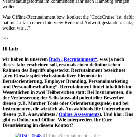
Veranstaltungsformat im kommenden Jahr nach Hamburg bringen
wollen.
Was Offline-Recrutainment bzw. konkret die ´CodeCruise´ ist, dafür
hat mir Lutz in einem Interview Rede und Antwort gestanden. Lutz,
wollen wir…?
>>
Hi Lutz,
wir haben in unserem
Buch „Recrutainment“
, was ja noch
dieses Jahr erscheinen soll, erstmals einen definitorischen
Rahmen des Begriffs abgesteckt. Recrutainment bezeichnet
„den Einsatz spielerisch-simulativer Elemente in
Berufsorientierung, Employer Branding, Personalmarketing
und Personalbeschaffung“. Recrutainment findet inhaltlich im
Wesentlichen in zwei Teilbereichen statt: Bei Instrumenten, die
der Verbesserung der Selbstauswahl potentieller Bewerber
dienen (z.B. Matcher-Tools oder Orientierungsspiele) und bei
Instrumenten, die wirklich als Auswahltools für Unternehmen
dienen (z.B. Auswahltests /
Online-Assessments
). Und klar: Das
gibt es Online und Offline. Wie interpretiert Ihr Eure
Dienstleistung im diesem Kontext?
Offline-Recrutainment ist die