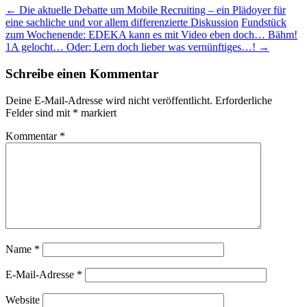
Beitragsnavigation
←
Die aktuelle Debatte um Mobile Recruiting – ein Plädoyer für
eine sachliche und vor allem differenzierte Diskussion
Fundstück
zum Wochenende: EDEKA kann es mit Video eben doch… Bähm!
1A gelocht… Oder: Lern doch lieber was vernünftiges…!
→
Schreibe einen Kommentar
Deine E-Mail-Adresse wird nicht veröffentlicht.
Erforderliche
Felder sind mit
*
markiert
Kommentar
*
Name
*
E-Mail-Adresse
*
Website