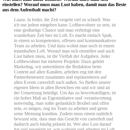
einstellen? Worauf muss man Lust haben, damit man das Beste
aus dem Aufenthalt macht?
Laura: Ja leider, die Zeit vergeht viel zu schnell. Was
ich nur jedem mitgeben kann: Loftbewohner zu sein, ist
eine großartige Chance und man verbringt eine
wunderbare Zeit hier im Loft. Es macht einfach Spaß,
in einem so kompetenten, offenen und kommunikativen
Team zu arbeiten. Und dazu wohnt man noch in einem
traumhaften Loft. Worauf man sich einstellen und auch
Lust haben muss, ist die Vielfalt der Aufgaben. Jeder
Loftbewohner hat mehrere Projekte: Dazu gehört
Marketing, wir unterstützen die Redaktion beim
Content auf allen Kanälen, arbeiten eng mit den
Partnerbetreuern zusammen und repräsentieren auf
allen Events careerloft nach außen. So fließen unsere
eigenen Ideen in allen Bereichen ein und wir sind an
der Umsetzung beteiligt. Um das zu bewerkstelligen, ist
ein hohes Maß an Eigeninitiative und -verantwortung
notwendig, man sollte gedanklich flexibel und offen
sein, es mögen, eng im Team zu arbeiten und gerne
seine Meinung kundtun. Zudem muss einem natürlich
bewusst sein, dass man das Gesicht von careerloft und
dadurch auch häufig präsent ist. Wer also Lust darauf
hat und neugierig ist, wie wohnen und arbeiten im Loft