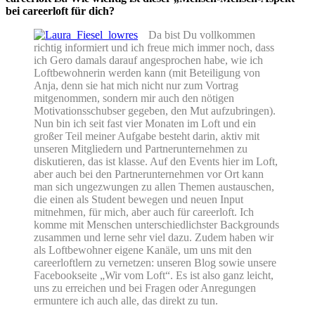
bei careerloft für dich?
Da bist Du vollkommen
richtig informiert und ich freue mich immer noch, dass
ich Gero damals darauf angesprochen habe, wie ich
Loftbewohnerin werden kann (mit Beteiligung von
Anja, denn sie hat mich nicht nur zum Vortrag
mitgenommen, sondern mir auch den nötigen
Motivationsschubser gegeben, den Mut aufzubringen).
Nun bin ich seit fast vier Monaten im Loft und ein
großer Teil meiner Aufgabe besteht darin, aktiv mit
unseren Mitgliedern und Partnerunternehmen zu
diskutieren, das ist klasse. Auf den Events hier im Loft,
aber auch bei den Partnerunternehmen vor Ort kann
man sich ungezwungen zu allen Themen austauschen,
die einen als Student bewegen und neuen Input
mitnehmen, für mich, aber auch für careerloft. Ich
komme mit Menschen unterschiedlichster Backgrounds
zusammen und lerne sehr viel dazu. Zudem haben wir
als Loftbewohner eigene Kanäle, um uns mit den
careerloftlern zu vernetzen: unseren Blog sowie unsere
Facebookseite „Wir vom Loft“. Es ist also ganz leicht,
uns zu erreichen und bei Fragen oder Anregungen
ermuntere ich auch alle, das direkt zu tun.