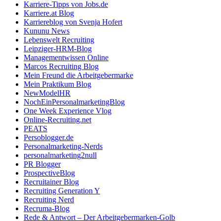
Karriere-Tipps von Jobs.de
Karriere.at Blog
Karriereblog von Svenja Hofert
Kununu News
Lebenswelt Recruiting
Leipziger-HRM-Blog
Managementwissen Online
Marcos Recruiting Blog
Mein Freund die Arbeitgebermarke
Mein Praktikum Blog
NewModelHR
NochEinPersonalmarketingBlog
One Week Experience Vlog
Online-Recruiting.net
PEATS
Persoblogger.de
Personalmarketing-Nerds
personalmarketing2null
PR Blogger
ProspectiveBlog
Recruitainer Blog
Recruiting Generation Y
Recruiting Nerd
Recruma-Blog
Rede & Antwort – Der Arbeitgebermarken-Golb