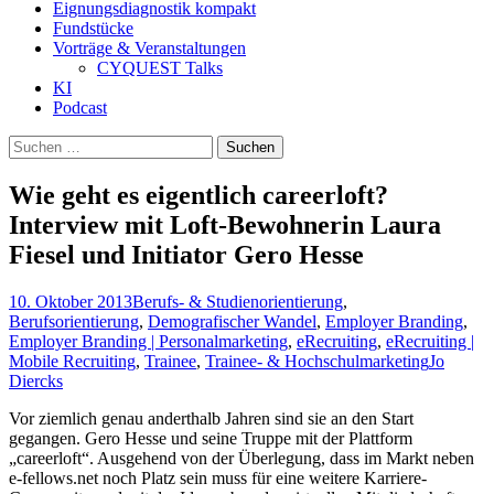
Eignungsdiagnostik kompakt
Fundstücke
Vorträge & Veranstaltungen
CYQUEST Talks
KI
Podcast
Suchen
nach:
Wie geht es eigentlich careerloft?
Interview mit Loft-Bewohnerin Laura
Fiesel und Initiator Gero Hesse
10. Oktober 2013
Berufs- & Studienorientierung
,
Berufsorientierung
,
Demografischer Wandel
,
Employer Branding
,
Employer Branding | Personalmarketing
,
eRecruiting
,
eRecruiting |
Mobile Recruiting
,
Trainee
,
Trainee- & Hochschulmarketing
Jo
Diercks
Vor ziemlich genau anderthalb Jahren sind sie an den Start
gegangen. Gero Hesse und seine Truppe mit der Plattform
„careerloft“. Ausgehend von der Überlegung, dass im Markt neben
e-fellows.net noch Platz sein muss für eine weitere Karriere-