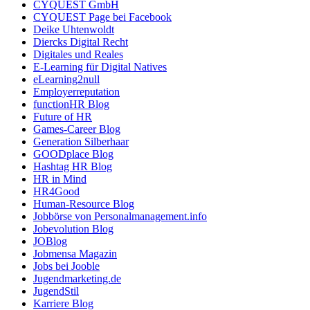
CYQUEST GmbH
CYQUEST Page bei Facebook
Deike Uhtenwoldt
Diercks Digital Recht
Digitales und Reales
E-Learning für Digital Natives
eLearning2null
Employerreputation
functionHR Blog
Future of HR
Games-Career Blog
Generation Silberhaar
GOODplace Blog
Hashtag HR Blog
HR in Mind
HR4Good
Human-Resource Blog
Jobbörse von Personalmanagement.info
Jobevolution Blog
JOBlog
Jobmensa Magazin
Jobs bei Jooble
Jugendmarketing.de
JugendStil
Karriere Blog