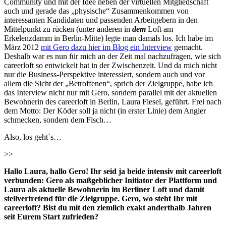
Community und mit der Idee neben der virtuellen Mitgliedschaft
auch und gerade das „physische“ Zusammenkommen von
interessanten Kandidaten und passenden Arbeitgebern in den
Mittelpunkt zu rücken (unter anderen in
dem
Loft am
Erkelenzdamm in Berlin-Mitte) legte man damals los. Ich habe im
März 2012
mit Gero dazu hier im Blog ein Interview
gemacht.
Deshalb war es nun für mich an der Zeit mal nachzufragen, wie sich
careerloft so entwickelt hat in der Zwischenzeit. Und da mich nicht
nur die Business-Perspektive interessiert, sondern auch und vor
allem die Sicht der „Betroffenen“, sprich der Zielgruppe, habe ich
das Interview nicht nur mit Gero, sondern parallel mit der aktuellen
Bewohnerin des careerloft in Berlin, Laura Fiesel, geführt. Frei nach
dem Motto: Der Köder soll ja nicht (in erster Linie) dem Angler
schmecken, sondern dem Fisch…
Also, los geht´s…
>>
Hallo Laura, hallo Gero! Ihr seid ja beide intensiv mit careerloft
verbunden: Gero als maßgeblicher Initiator der Plattform und
Laura als aktuelle Bewohnerin im Berliner Loft und damit
stellvertretend für die Zielgruppe. Gero, wo steht Ihr mit
careerloft? Bist du mit den ziemlich exakt anderthalb Jahren
seit Eurem Start zufrieden?