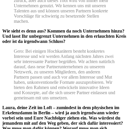
zurück, aber auch dieses Tool wird von immer mehr
Unternehmen genutzt. Wir kennen uns mit unseren
Talenten aus und können unseren Partnern konkrete
Vorschläge für schwierig zu besetzende Stellen
machen.
Wie sieht es denn aus? Kommen da noch Unternehmen hinzu?
Und lasst Ihr unbegrenzt Unternehmen in den erlauchten Kreis
oder ist da irgendwann Schluss?
Gero: Bei einigen Hochkarätern besteht konkretes
Interesse und wir werden Anfang nächsten Jahres zwei
sehr interessante Partner begrüßen. Wir achten natürlich
darauf, dass neue Partnerunternehmen zu unserem
Netzwerk, zu unseren Mitgliedern, den anderen
Partnern passen und auch vor allem Interesse und Mut
haben, unkonventionelle Formate auszuprobieren. Wir
bieten den Rahmen und entwickeln innovative Ideen
und Konzepte, auf die sich unsere Partner einlassen und
gemeinsam mit uns umsetzen.
Laura, deine Zeit im Loft – zumindest in dem physischen im
Erkelenzdamm in Berlin – wird ja auch irgendwann wieder
vorbei sein und Eure Nachfolger ziehen ein. Was würdest du
jemandem mit auf den Weg geben, der sich dafür interessiert?
Was muss man dafür können? Worauf muss man sich