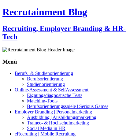
Recrutainment Blog
Recruiting, Employer Branding & HR-
Tech
Menü
Zum
Berufs- & Studienorientierung
Inhalt
Berufsorientierung
springen
Studienorientierung
Online-Assessment & SelfAssessment
Eignungsdiagnostische Tests
Matching-Tools
Berufsorientierungsspiele | Serious Games
Employer Branding | Personalmarketing
Ausbildung | Ausbildungsmarketing
Trainee- & Hochschulmarketing
Social Media in HR
eRecruiting | Mobile Recruiting