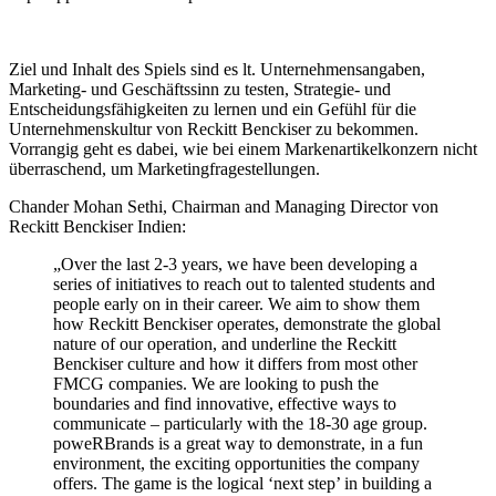
Ziel und Inhalt des Spiels sind es lt. Unternehmensangaben,
Marketing- und Geschäftssinn zu testen, Strategie- und
Entscheidungsfähigkeiten zu lernen und ein Gefühl für die
Unternehmenskultur von Reckitt Benckiser zu bekommen.
Vorrangig geht es dabei, wie bei einem Markenartikelkonzern nicht
überraschend, um Marketingfragestellungen.
Chander Mohan Sethi, Chairman and Managing Director von
Reckitt Benckiser Indien:
„Over the last 2-3 years, we have been developing a
series of initiatives to reach out to talented students and
people early on in their career. We aim to show them
how Reckitt Benckiser operates, demonstrate the global
nature of our operation, and underline the Reckitt
Benckiser culture and how it differs from most other
FMCG companies. We are looking to push the
boundaries and find innovative, effective ways to
communicate – particularly with the 18-30 age group.
poweRBrands is a great way to demonstrate, in a fun
environment, the exciting opportunities the company
offers. The game is the logical ‘next step’ in building a