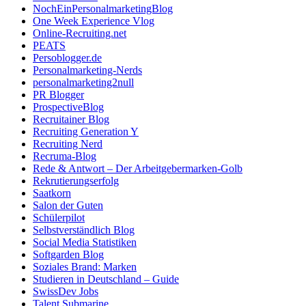
NochEinPersonalmarketingBlog
One Week Experience Vlog
Online-Recruiting.net
PEATS
Persoblogger.de
Personalmarketing-Nerds
personalmarketing2null
PR Blogger
ProspectiveBlog
Recruitainer Blog
Recruiting Generation Y
Recruiting Nerd
Recruma-Blog
Rede & Antwort – Der Arbeitgebermarken-Golb
Rekrutierungserfolg
Saatkorn
Salon der Guten
Schülerpilot
Selbstverständlich Blog
Social Media Statistiken
Softgarden Blog
Soziales Brand: Marken
Studieren in Deutschland – Guide
SwissDev Jobs
Talent Submarine