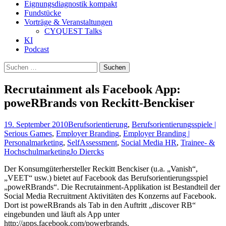
Eignungsdiagnostik kompakt
Fundstücke
Vorträge & Veranstaltungen
CYQUEST Talks
KI
Podcast
Suchen
nach:
Recrutainment als Facebook App:
poweRBrands von Reckitt-Benckiser
19. September 2010
Berufsorientierung
,
Berufsorientierungsspiele |
Serious Games
,
Employer Branding
,
Employer Branding |
Personalmarketing
,
SelfAssessment
,
Social Media HR
,
Trainee- &
Hochschulmarketing
Jo Diercks
Der Konsumgüterhersteller Reckitt Benckiser (u.a. „Vanish“,
„VEET“ usw.) bietet auf Facebook das Berufsorientierungsspiel
„poweRBrands“. Die Recrutainment-Applikation ist Bestandteil der
Social Media Recruitment Aktivitäten des Konzerns auf Facebook.
Dort ist poweRBrands als Tab in den Auftritt „discover RB“
eingebunden und läuft als App unter
http://apps.facebook.com/powerbrands.