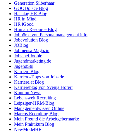
Generation Silberhaar
GOODplace Blog
Hashtag HR Blog
HR in Mind
HR4Good
Human-Resource Blog
Jobbörse von Personalmanagement.info
Jobevolution Blog
JOBlog
Jobmensa Magazin
Jobs bei Jooble
Jugendmarketing.de
JugendStil
Karriere Blog
Karriere-Tipps von Jobs.de
Karriere.at Blog
Karriereblog von Svenja Hofert
Kununu News
Lebenswelt Recruiting
Leipziger-HRM-Blog
Managementwissen Online
Marcos Recruiting Blog
Mein Freund die Arbeitgebermarke
Mein Praktikum Blog
NewModelHR