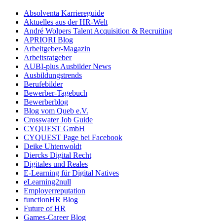
Absolventa Karriereguide
Aktuelles aus der HR-Welt
André Wolpers Talent Acquisition & Recruiting
APRIORI Blog
Arbeitgeber-Magazin
Arbeitsratgeber
AUBI-plus Ausbilder News
Ausbildungstrends
Berufebilder
Bewerber-Tagebuch
Bewerberblog
Blog vom Queb e.V.
Crosswater Job Guide
CYQUEST GmbH
CYQUEST Page bei Facebook
Deike Uhtenwoldt
Diercks Digital Recht
Digitales und Reales
E-Learning für Digital Natives
eLearning2null
Employerreputation
functionHR Blog
Future of HR
Games-Career Blog