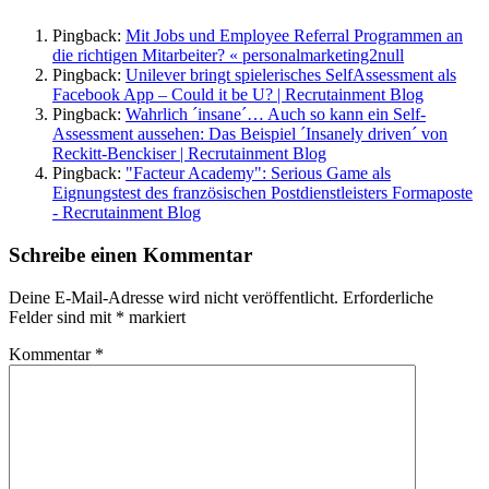
Pingback:
Mit Jobs und Employee Referral Programmen an
die richtigen Mitarbeiter? « personalmarketing2null
Pingback:
Unilever bringt spielerisches SelfAssessment als
Facebook App – Could it be U? | Recrutainment Blog
Pingback:
Wahrlich ´insane´… Auch so kann ein Self-
Assessment aussehen: Das Beispiel ´Insanely driven´ von
Reckitt-Benckiser | Recrutainment Blog
Pingback:
"Facteur Academy": Serious Game als
Eignungstest des französischen Postdienstleisters Formaposte
- Recrutainment Blog
Schreibe einen Kommentar
Deine E-Mail-Adresse wird nicht veröffentlicht.
Erforderliche
Felder sind mit
*
markiert
Kommentar
*