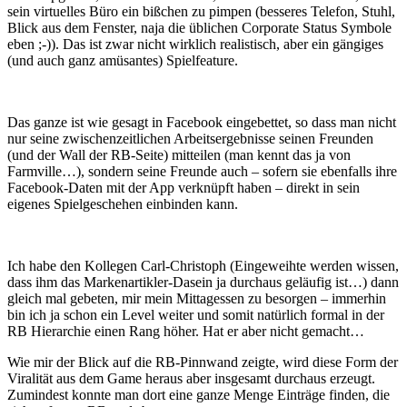
sein virtuelles Büro ein bißchen zu pimpen (besseres Telefon, Stuhl,
Blick aus dem Fenster, naja die üblichen Corporate Status Symbole
eben ;-)). Das ist zwar nicht wirklich realistisch, aber ein gängiges
(und auch ganz amüsantes) Spielfeature.
Das ganze ist wie gesagt in Facebook eingebettet, so dass man nicht
nur seine zwischenzeitlichen Arbeitsergebnisse seinen Freunden
(und der Wall der RB-Seite) mitteilen (man kennt das ja von
Farmville…), sondern seine Freunde auch – sofern sie ebenfalls ihre
Facebook-Daten mit der App verknüpft haben – direkt in sein
eigenes Spielgeschehen einbinden kann.
Ich habe den Kollegen Carl-Christoph (Eingeweihte werden wissen,
dass ihm das Markenartikler-Dasein ja durchaus geläufig ist…) dann
gleich mal gebeten, mir mein Mittagessen zu besorgen – immerhin
bin ich ja schon ein Level weiter und somit natürlich formal in der
RB Hierarchie einen Rang höher. Hat er aber nicht gemacht…
Wie mir der Blick auf die RB-Pinnwand zeigte, wird diese Form der
Viralität aus dem Game heraus aber insgesamt durchaus erzeugt.
Zumindest konnte man dort eine ganze Menge Einträge finden, die