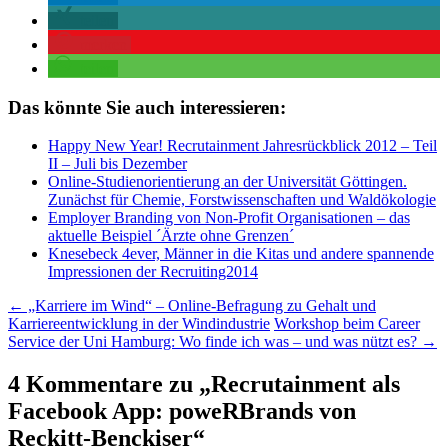
teilen
merken
teilen
Das könnte Sie auch interessieren:
Happy New Year! Recrutainment Jahresrückblick 2012 – Teil
II – Juli bis Dezember
Online-Studienorientierung an der Universität Göttingen.
Zunächst für Chemie, Forstwissenschaften und Waldökologie
Employer Branding von Non-Profit Organisationen – das
aktuelle Beispiel ´Ärzte ohne Grenzen´
Knesebeck 4ever, Männer in die Kitas und andere spannende
Impressionen der Recruiting2014
Beitragsnavigation
←
„Karriere im Wind“ – Online-Befragung zu Gehalt und
Karriereentwicklung in der Windindustrie
Workshop beim Career
Service der Uni Hamburg: Wo finde ich was – und was nützt es?
→
4 Kommentare zu „
Recrutainment als
Facebook App: poweRBrands von
Reckitt-Benckiser
“