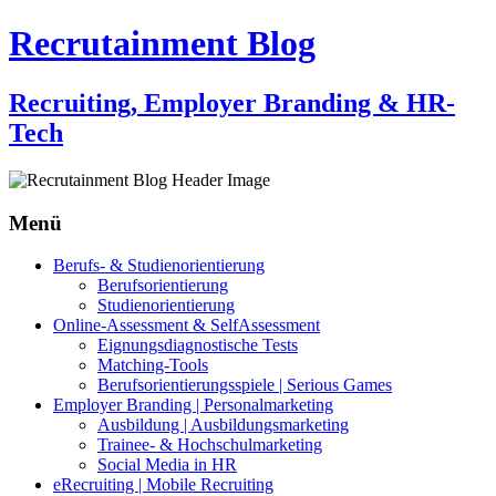
Recrutainment Blog
Recruiting, Employer Branding & HR-
Tech
Menü
Zum
Berufs- & Studienorientierung
Inhalt
Berufsorientierung
springen
Studienorientierung
Online-Assessment & SelfAssessment
Eignungsdiagnostische Tests
Matching-Tools
Berufsorientierungsspiele | Serious Games
Employer Branding | Personalmarketing
Ausbildung | Ausbildungsmarketing
Trainee- & Hochschulmarketing
Social Media in HR
eRecruiting | Mobile Recruiting