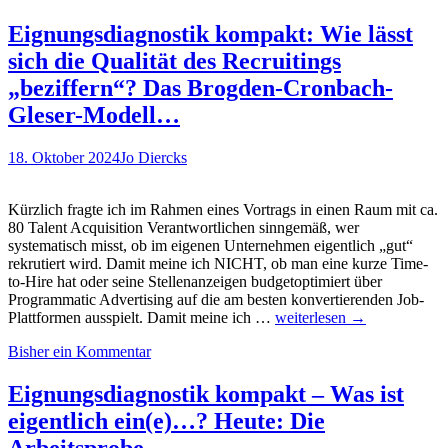
Was
ist
Eignungsdiagnostik kompakt: Wie lässt
eigentlich…?
sich die Qualität des Recruitings
Heute:
(berufsbezogene)
„beziffern“? Das Brogden-Cronbach-
Persönlichkeitstests
Gleser-Modell…
im
Recruiting:
Mehr
18. Oktober 2024
Jo Diercks
als
nur
ein
Kürzlich fragte ich im Rahmen eines Vortrags in einen Raum mit ca.
Buzzword?
80 Talent Acquisition Verantwortlichen sinngemäß, wer
systematisch misst, ob im eigenen Unternehmen eigentlich „gut“
rekrutiert wird. Damit meine ich NICHT, ob man eine kurze Time-
to-Hire hat oder seine Stellenanzeigen budgetoptimiert über
Programmatic Advertising auf die am besten konvertierenden Job-
Eignungsdiagnostik
Plattformen ausspielt. Damit meine ich …
weiterlesen
→
kompakt:
Bisher ein Kommentar
Wie
lässt
sich
Eignungsdiagnostik kompakt – Was ist
die
eigentlich ein(e)…? Heute: Die
Qualität
des
Arbeitsprobe