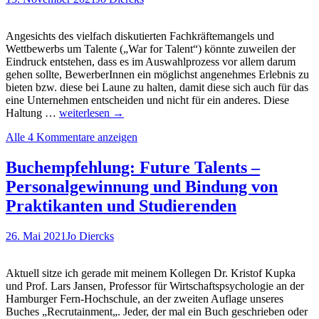
Angesichts des vielfach diskutierten Fachkräftemangels und
Wettbewerbs um Talente („War for Talent“) könnte zuweilen der
Eindruck entstehen, dass es im Auswahlprozess vor allem darum
gehen sollte, BewerberInnen ein möglichst angenehmes Erlebnis zu
bieten bzw. diese bei Laune zu halten, damit diese sich auch für das
eine Unternehmen entscheiden und nicht für ein anderes. Diese
„Recrutainment“:
Haltung …
weiterlesen
→
Gamification
Alle 4 Kommentare anzeigen
im
Recruitung.
Oder
Buchempfehlung: Future Talents –
auch:
Personalgewinnung und Bindung von
„Gamified
Assessment“
Praktikanten und Studierenden
ist
nicht
26. Mai 2021
Jo Diercks
gleich
„Game
based
Aktuell sitze ich gerade mit meinem Kollegen Dr. Kristof Kupka
Assessment“…
und Prof. Lars Jansen, Professor für Wirtschaftspsychologie an der
Hamburger Fern-Hochschule, an der zweiten Auflage unseres
Buches „Recrutainment„. Jeder, der mal ein Buch geschrieben oder