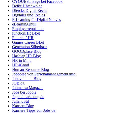
CYQUEST Page bei Facebook
Deike Uhtenwoldt
Diercks Digital Recht
Digitales und Reales
E-Learning für Digital Natives
eLearning2null
Employerreputation
functionHR Blog
Future of HR
Games-Career Blog
Generation Silberhaar
GOODplace Blog
Hashtag HR Blog
HR in Mind
HR4Good
Human-Resource Blog
Jobbörse von Personalmanagement.info
Jobevolution Blog
JOBlog
Jobmensa Magazin
Jobs bei Jooble
Jugendmarketing.de
JugendStil
Karriere Blog
Karriere-Tipps von Jobs.de