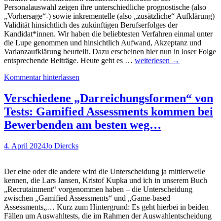
Personalauswahl zeigen ihre unterschiedliche prognostische (also
„Vorhersage“-) sowie inkrementelle (also „zusätzliche“ Aufklärung)
Validität hinsichtlich des zukünftigen Berufserfolges der
Kandidat*innen. Wir haben die beliebtesten Verfahren einmal unter
die Lupe genommen und hinsichtlich Aufwand, Akzeptanz und
Varianzaufklärung beurteilt. Dazu erscheinen hier nun in loser Folge
Eignungsdiagnostik
entsprechende Beiträge. Heute geht es …
weiterlesen
→
kompakt
Kommentar hinterlassen
–
Was
ist
Verschiedene „Darreichungsformen“ von
eigentlich
Tests: Gamified Assessments kommen bei
ein…?
Heute:
Bewerbenden am besten weg…
Das
Strukturierte
4. April 2024
Jo Diercks
Einstellungsinterview
Der eine oder die andere wird die Unterscheidung ja mittlerweile
kennen, die Lars Jansen, Kristof Kupka und ich in unserem Buch
„Recrutainment“ vorgenommen haben – die Unterscheidung
zwischen „Gamified Assessments“ und „Game-based
Assessments„… Kurz zum Hintergrund: Es geht hierbei in beiden
Fällen um Auswahltests, die im Rahmen der Auswahlentscheidung