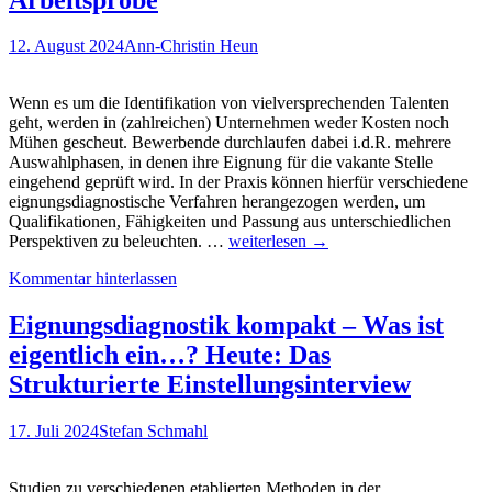
Recruitings
„beziffern“?
12. August 2024
Ann-Christin Heun
Das
Brogden-
Cronbach-
Wenn es um die Identifikation von vielversprechenden Talenten
Gleser-
geht, werden in (zahlreichen) Unternehmen weder Kosten noch
Modell…
Mühen gescheut. Bewerbende durchlaufen dabei i.d.R. mehrere
Auswahlphasen, in denen ihre Eignung für die vakante Stelle
eingehend geprüft wird. In der Praxis können hierfür verschiedene
eignungsdiagnostische Verfahren herangezogen werden, um
Qualifikationen, Fähigkeiten und Passung aus unterschiedlichen
Eignungsdiagnostik
Perspektiven zu beleuchten. …
weiterlesen
→
kompakt
Kommentar hinterlassen
–
Was
ist
Eignungsdiagnostik kompakt – Was ist
eigentlich
eigentlich ein…? Heute: Das
ein(e)
…?
Strukturierte Einstellungsinterview
Heute:
Die
17. Juli 2024
Stefan Schmahl
Arbeitsprobe
Studien zu verschiedenen etablierten Methoden in der