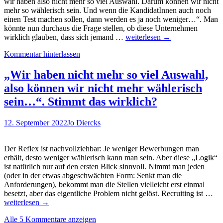
wir haben also nicht mehr so viel Auswahl. Darum können wir nicht
mehr so wählerisch sein. Und wenn die KandidatInnen auch noch
einen Test machen sollen, dann werden es ja noch weniger…“. Man
könnte nun durchaus die Frage stellen, ob diese Unternehmen
Verliert
wirklich glauben, dass sich jemand …
weiterlesen
→
man
Kommentar hinterlassen
Bewerber
durch
den
„Wir haben nicht mehr so viel Auswahl,
Einsatz
also können wir nicht mehr wählerisch
valider
Auswahltests?
sein…“. Stimmt das wirklich?
Nein,
sagen
12. September 2022
Jo Diercks
wissenschaftliche
Studien.
Der Reflex ist nachvollziehbar: Je weniger Bewerbungen man
erhält, desto weniger wählerisch kann man sein. Aber diese „Logik“
ist natürlich nur auf den ersten Blick sinnvoll. Nimmt man jeden
(oder in der etwas abgeschwächten Form: Senkt man die
Anforderungen), bekommt man die Stellen vielleicht erst einmal
„W
besetzt, aber das eigentliche Problem nicht gelöst. Recruiting ist …
ha
weiterlesen
→
nic
Alle 5 Kommentare anzeigen
me