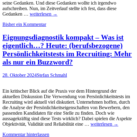
seine Gedanken. Und diese Gedanken wollte ich irgendwo
aufschreiben. Nun, im Zeitverlauf stellte ich fest, dass diese
Recrutainment
Gedanken …
weiterlesen
→
Blog
Bisher ein Kommentar
landet
auf
Platz
Eignungsdiagnostik kompakt – Was ist
1
eigentlich…? Heute: (berufsbezogene)
im
HR
Persönlichkeitstests im Recruiting: Mehr
Top
als nur ein Buzzword?
Voices
Ranking
–
28. Oktober 2024
Stefan Schmahl
was
bedeutet
das…?
Ein kritischer Blick auf die Praxis vor dem Hintergrund der
aktuellen Diskussion Die Verwendung von Persönlichkeitstests im
Recruiting wird aktuell viel diskutiert. Unternehmen hoffen, durch
die Analyse der Persönlichkeitseigenschaften von Bewerbern, den
passenden Kandidaten für eine Stelle zu finden. Doch wie
aussagekräftig sind diese Tests wirklich? Dabei spielen die Aspekte
Eignungsdiagnostik
Objektivität, Validität und Reliabilität eine …
weiterlesen
→
kompakt
Kommentar hinterlassen
–