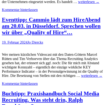
Verschiedene
der Unternehmen eingesetzt werden. Es handelt …
weiterlesen
→
„Darreichungsfor
Kommentar hinterlassen
von
Tests:
Gamified
Eventtipp: Cammio lädt zum HireAbend
Assessments
am 20.03. in Düsseldorf. Sprechen wollen
kommen
bei
wir über „Quality of Hire“…
Bewerbenden
am
19. Februar 2024
Jo Diercks
besten
weg…
Wer meinen kürzlichen Videocast mit den Daten-Göttern Marcel
Rütten und Tim Verhoeven über das Thema Recruiting Analytics
gesehen hat, der erinnert sich ggf. noch: Die für mich mit Abstand
wichtigste Kennzahl – eigentlich der einzige wirkliche KEY
Performance Indicator – in der Personalgewinnung ist die Quality of
Eventtipp:
Hire. Die Besetzung von Stellen mit den richtigen …
weiterlesen
→
Cammio
Kommentar hinterlassen
lädt
zum
HireAbend
Buchtipp: Praxishandbuch Social Media
am
Recruiting. Was steht drin, Ralph
20.03.
in