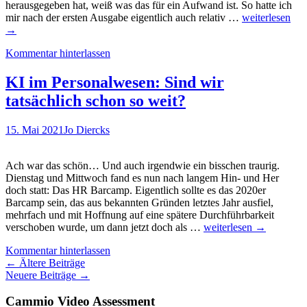
herausgegeben hat, weiß was das für ein Aufwand ist. So hatte ich
Buchempfehlu
mir nach der ersten Ausgabe eigentlich auch relativ …
weiterlesen
Future
→
Talents
Kommentar hinterlassen
–
Personalgewin
und
KI im Personalwesen: Sind wir
Bindung
tatsächlich schon so weit?
von
Praktikanten
und
15. Mai 2021
Jo Diercks
Studierenden
Ach war das schön… Und auch irgendwie ein bisschen traurig.
Dienstag und Mittwoch fand es nun nach langem Hin- und Her
doch statt: Das HR Barcamp. Eigentlich sollte es das 2020er
Barcamp sein, das aus bekannten Gründen letztes Jahr ausfiel,
mehrfach und mit Hoffnung auf eine spätere Durchführbarkeit
KI
verschoben wurde, um dann jetzt doch als …
weiterlesen
→
im
Kommentar hinterlassen
Personalwesen:
Beitragsnavigation
←
Ältere Beiträge
Sind
Neuere Beiträge
→
wir
tatsächlich
Cammio Video Assessment
schon