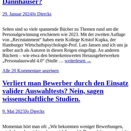
Dannhäuser?
Düsseldorf.
Sprechen
29. Januar 2024
Jo Diercks
wollen
wir
über
Selten sind so viele spannende Bücher zu Themen rund um die
„Quality
Personalgewinnung erschienen wie 2023. Mit der zweiten Auflage
of
von „Recrutainment“ haben mein Kollege Kristof Kupka, der
Hire“…
Hamburger Wirtschaftspsychologie-Prof. Lars Jansen und ich uns ja
selber auch als Autoren in diesen Reigen eingefügt. An anderen
Büchern – wie etwa den bemerkenswerten Herausgeberwerken
Buchtipp:
„Personalauswahl 4.0“ (Stulle …
weiterlesen
→
Praxishandbuch
Alle 20 Kommentare anzeigen
Social
Media
Recruiting.
Verliert man Bewerber durch den Einsatz
Was
valider Auswahltests? Nein, sagen
steht
drin,
wissenschaftliche Studien.
Ralph
Dannhäuser?
9. Mai 2023
Jo Diercks
Momentan hört man oft: „Wir bekommen weniger Bewerbungen,