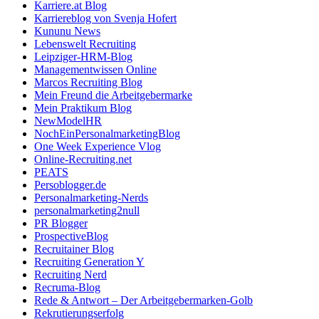
Karriere.at Blog
Karriereblog von Svenja Hofert
Kununu News
Lebenswelt Recruiting
Leipziger-HRM-Blog
Managementwissen Online
Marcos Recruiting Blog
Mein Freund die Arbeitgebermarke
Mein Praktikum Blog
NewModelHR
NochEinPersonalmarketingBlog
One Week Experience Vlog
Online-Recruiting.net
PEATS
Persoblogger.de
Personalmarketing-Nerds
personalmarketing2null
PR Blogger
ProspectiveBlog
Recruitainer Blog
Recruiting Generation Y
Recruiting Nerd
Recruma-Blog
Rede & Antwort – Der Arbeitgebermarken-Golb
Rekrutierungserfolg