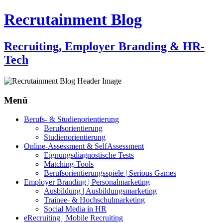
Recrutainment Blog
Recruiting, Employer Branding & HR-
Tech
Menü
Zum
Berufs- & Studienorientierung
Inhalt
Berufsorientierung
springen
Studienorientierung
Online-Assessment & SelfAssessment
Eignungsdiagnostische Tests
Matching-Tools
Berufsorientierungsspiele | Serious Games
Employer Branding | Personalmarketing
Ausbildung | Ausbildungsmarketing
Trainee- & Hochschulmarketing
Social Media in HR
eRecruiting | Mobile Recruiting