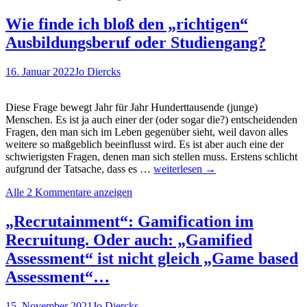
so
vie
Wie finde ich bloß den „richtigen“
Au
Ausbildungsberuf oder Studiengang?
als
kö
wir
16. Januar 2022
Jo Diercks
nic
me
wäh
Diese Frage bewegt Jahr für Jahr Hunderttausende (junge)
se
Menschen. Es ist ja auch einer der (oder sogar die?) entscheidenden
St
Fragen, den man sich im Leben gegenüber sieht, weil davon alles
das
weitere so maßgeblich beeinflusst wird. Es ist aber auch eine der
wir
schwierigsten Fragen, denen man sich stellen muss. Erstens schlicht
Wie
aufgrund der Tatsache, dass es …
weiterlesen
→
finde
Alle 2 Kommentare anzeigen
ich
bloß
den
„Recrutainment“: Gamification im
„richtigen“
Recruitung. Oder auch: „Gamified
Ausbildungsberuf
oder
Assessment“ ist nicht gleich „Game based
Studiengang?
Assessment“…
15. November 2021
Jo Diercks