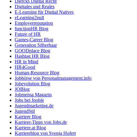
Diercks Digital Recht
Digitales und Reales
E-Learning für Digital Natives
eLearning2null
Employerreputation
functionHR Blog
Future of HR
Games-Career Blog
Generation Silberhaar
GOODplace Blog
Hashtag HR Blog
HR in Mind
HR4Good
Human-Resource Blog
Jobbörse von Personalmanagement.info
Jobevolution Blog
JOBlog
Jobmensa Magazin
Jobs bei Jooble
Jugendmarketing.de
JugendStil
Karriere Blog
Karriere-Tipps von Jobs.de
Karriere.at Blog
Karriereblog von Svenja Hofert