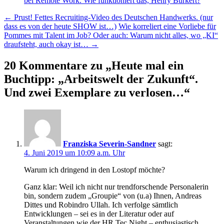
bei Remote Work. Wie funktioniert das, Henry Burkert?
Beitragsnavigation
←
Prust! Fettes Recruiting-Video des Deutschen Handwerks. (nur
dass es von der heute SHOW ist…)
Wie korreliert eine Vorliebe für
Pommes mit Talent im Job? Oder auch: Warum nicht alles, wo „KI“
draufsteht, auch okay ist…
→
20 Kommentare zu „
Heute mal ein
Buchtipp: „Arbeitswelt der Zukunft“.
Und zwei Exemplare zu verlosen…
“
Franziska Severin-Sandner
sagt:
4. Juni 2019 um 10:09 a.m. Uhr
Warum ich dringend in den Lostopf möchte?
Ganz klar: Weil ich nicht nur trendforschende Personalerin
bin, sondern zudem „Groupie“ von (u.a) Ihnen, Andreas
Dittes und Robindro Ullah. Ich verfolge sämtlich
Entwicklungen – sei es in der Literatur oder auf
Veranstaltungen wie der HR Tec Night – enthusiastisch.