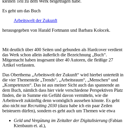
kleinen Teil zu dem Werk beigetragen habe.
Es geht um das Buch
Arbeitswelt der Zukunft
herausgegeben von Harald Fortmann und Barbara Kolocek.
Mit deutlich über 400 Seiten und gebunden als Hardcover verdient
das Werk schon allein äußerlich die Bezeichnung „Buch“.
Mitgemacht haben insgesamt über 40 Autoren, die fleißige 27
Artikel verfassten.
Das Oberthema „Arbeitswelt der Zukunft“ wird hierbei unterteilt in
die vier Thementeile „Trends“, „Arbeitsraum“, „Menschen“ und
„Kompetenzen“. Das ist aus meiner Sicht auch das spannende an
dem Buch, nämlich dass hier viele verschiedene Perspektiven Platz
finden, die in Summe ein Gefühl davon vermitteln, wie die
Arbeitswelt zukünftig denn womöglich aussehen könnte. Es geht
also nicht nur
Recruiting 2030
(dazu habe ich ein paar Zeilen
beisteuern dürfen), sondern es geht auch um Themen wie etwa
Geld und Vergütung im Zeitalter der Digitalisierung
(Fabian
Kienbaum et. al.),