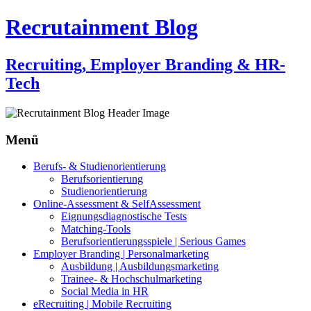
Recrutainment Blog
Recruiting, Employer Branding & HR-
Tech
Menü
Zum
Berufs- & Studienorientierung
Inhalt
Berufsorientierung
springen
Studienorientierung
Online-Assessment & SelfAssessment
Eignungsdiagnostische Tests
Matching-Tools
Berufsorientierungsspiele | Serious Games
Employer Branding | Personalmarketing
Ausbildung | Ausbildungsmarketing
Trainee- & Hochschulmarketing
Social Media in HR
eRecruiting | Mobile Recruiting