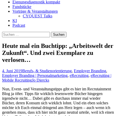
Eignungsdiagnostik kompakt
Fundstücke
Vorträge & Veranstaltungen
CYQUEST Talks
KI
Podcast
Suchen
nach:
Heute mal ein Buchtipp: „Arbeitswelt der
Zukunft“. Und zwei Exemplare zu
verlosen…
4. Juni 2019
Berufs- & Studienorientierung
,
Employer Branding
,
Employer Branding | Personalmarketing
,
eRecruiting
,
eRecruiting |
Mobile Recruiting
Jo Diercks
Nun, Event- und Veranstaltungstipps gibt es hier im Recrutainment
Blog ja öfter. Tipps für wirklich lesenswerte Bücher hingegen
irgendwie nicht… Dabei gibt es durchaus immer mal wieder
Bücher, deren Konsum sich wirklich lohnt. Und ein eben solches
möchte ich Euch einmal dringend ans Herz legen – auch wenn ich
gestehen muss, dass ich hier nicht ganz neutral urteile, weil ich einen