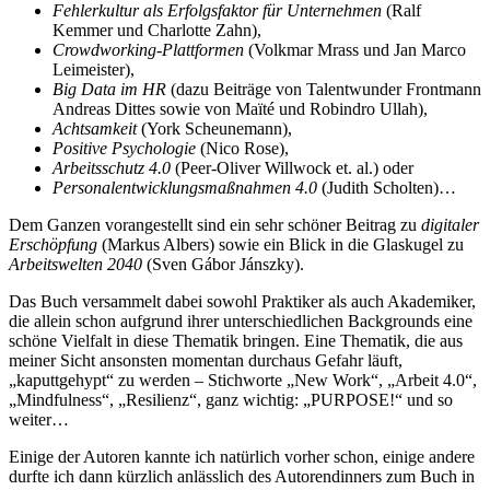
Fehlerkultur als Erfolgsfaktor für Unternehmen
(Ralf
Kemmer und Charlotte Zahn),
Crowdworking-Plattformen
(Volkmar Mrass und Jan Marco
Leimeister),
Big Data im HR
(dazu Beiträge von Talentwunder Frontmann
Andreas Dittes sowie von Maïté und Robindro Ullah),
Achtsamkeit
(York Scheunemann),
Positive Psychologie
(Nico Rose),
Arbeitsschutz 4.0
(Peer-Oliver Willwock et. al.) oder
Personalentwicklungsmaßnahmen 4.0
(Judith Scholten)…
Dem Ganzen vorangestellt sind ein sehr schöner Beitrag zu
digitaler
Erschöpfung
(Markus Albers) sowie ein Blick in die Glaskugel zu
Arbeitswelten 2040
(Sven Gábor Jánszky).
Das Buch versammelt dabei sowohl Praktiker als auch Akademiker,
die allein schon aufgrund ihrer unterschiedlichen Backgrounds eine
schöne Vielfalt in diese Thematik bringen. Eine Thematik, die aus
meiner Sicht ansonsten momentan durchaus Gefahr läuft,
„kaputtgehypt“ zu werden – Stichworte „New Work“, „Arbeit 4.0“,
„Mindfulness“, „Resilienz“, ganz wichtig: „PURPOSE!“ und so
weiter…
Einige der Autoren kannte ich natürlich vorher schon, einige andere
durfte ich dann kürzlich anlässlich des Autorendinners zum Buch in