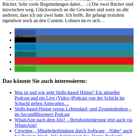
Bücher. Sehr coole Begründungen dabei… ;-) Die zwei Bücher sind
inzwischen weg. Glückwunsch an die Gewinner und sorry an alle
anderen, dass ich nur zwei hatte. Ich hoffe, Ihr gelangt trotzdem
irgendwie noch an den Content. Lohnen tut es sich…
teilen
teilen
teilen
teilen
merken
teilen
Das könnte Sie auch interessieren:
Was ist und wie geht Skills-based Hiring? Ein aktueller
Podcast und ein Live (Video-)Pottcast von der Schicht im
Schacht geben Antworten…
Skills-based Hiring versus Lebenslauf- und Zeugnisdenken –
im SecondBloomers Podcast
WhatsApp nach dem Abi? – Berufsorientierung jetzt auch via
WhatsApp!
Crewting – Mitarbeiterbindung durch Software, „Nähe“ auch