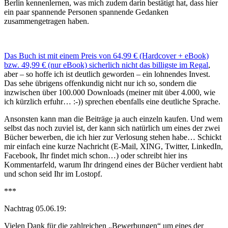
Berlin kennenlernen, was mich zudem darin bestätigt hat, dass hier
ein paar spannende Personen spannende Gedanken
zusammengetragen haben.
Das Buch ist mit einem Preis von 64,99 € (Hardcover + eBook)
bzw. 49,99 € (nur eBook) sicherlich nicht das billigste im Regal
,
aber – so hoffe ich ist deutlich geworden – ein lohnendes Invest.
Das sehe übrigens offenkundig nicht nur ich so, sondern die
inzwischen über 100.000 Downloads (meiner mit über 4.000, wie
ich kürzlich erfuhr… :-)) sprechen ebenfalls eine deutliche Sprache.
Ansonsten kann man die Beiträge ja auch einzeln kaufen. Und wem
selbst das noch zuviel ist, der kann sich natürlich um eines der zwei
Bücher bewerben, die ich hier zur Verlosung stehen habe… Schickt
mir einfach eine kurze Nachricht (E-Mail, XING, Twitter, LinkedIn,
Facebook, Ihr findet mich schon…) oder schreibt hier ins
Kommentarfeld, warum Ihr dringend eines der Bücher verdient habt
und schon seid Ihr im Lostopf.
***
Nachtrag 05.06.19:
Vielen Dank für die zahlreichen „Bewerbungen“ um eines der