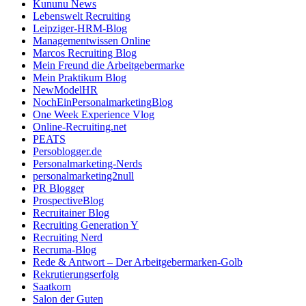
Kununu News
Lebenswelt Recruiting
Leipziger-HRM-Blog
Managementwissen Online
Marcos Recruiting Blog
Mein Freund die Arbeitgebermarke
Mein Praktikum Blog
NewModelHR
NochEinPersonalmarketingBlog
One Week Experience Vlog
Online-Recruiting.net
PEATS
Persoblogger.de
Personalmarketing-Nerds
personalmarketing2null
PR Blogger
ProspectiveBlog
Recruitainer Blog
Recruiting Generation Y
Recruiting Nerd
Recruma-Blog
Rede & Antwort – Der Arbeitgebermarken-Golb
Rekrutierungserfolg
Saatkorn
Salon der Guten