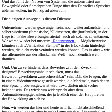
Und das führt den Nutzen von Systemen, die automatisiert aus
Bewegtbild oder Sprechproben Dinge über den Darsteller / Sprecher
ableiten wollen, im Prinzip ad absurdum.
Die einzigen Auswege aus diesem Dilemma:
Unternehmen werden gezwungen sein, noch weiter aufzurüsten und
selber wiederum (forensische) KI einsetzen, die (hoffentlich) in der
Lage ist, „Fake-Bewerbungsmaterial“ auch als solches zu enttarnen.
Wir wären wieder bei unserem „
Rattenrennen
„… Möglicherweise
könnten auch „Verification-Stempel“ in der Blockchain hinterlegt
werden, die nicht mehr verändert werden können. Das ist aber – wie
das allermeiste aus der Blockchain-Welt – noch ziemlich weit
draußen…
Und: Um zu verhindern, dass Bewerber „auf den Zweck hin
designte“ Bewerbungsinhalte schicken, muss das
Bewerbungsverfahren „unvorhersehbar“ sein. D.h. die Fragen, die
in einem Videointerview gestellt werden, die Merkmale, nach denen
eine Sprachprobe ausgewertet wird usw., dürfen nicht vorher
bekannt sein. Das wiederum widerspricht aber dem
Automatisierungsgedanken, der ja letztlich einer der Haupttreiber
der Entwicklung an sich ist.
Nun, wir werden das hier und heute natürlich nicht abschließend
beantworten können, aber je mehr Leute mit darauf herumdenken