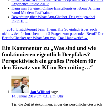
Experience Studie 2018“
Kann man für einen Online-Einstellungstest üben? Ja, man
kann! Mit dem TestTrainer
Bewerbung über WhatsApp-Chatbot. Das geht jetzt bei
DPDHL…
Beitragsnavigation
←
2018: Ernüchterung beim Thema KI? So einfach ist es auch
nicht…
#einfachmachen – mit 5 Fragen zum passenden Beruf? Der
Berufe-Checker per WhatsApp von „Das Handwerk“
→
Ein Kommentar zu „
Was sind und wie
funktionieren eigentlich Deepfakes?
Perspektivisch ein großes Problem für
den Einsatz von KI im Recruiting…
“
Jan Willand
sagt:
14. Januar 2019 um 7:31 a.m. Uhr
Tja, die Zeit ist gekommen, in der das persönliche Gespräch