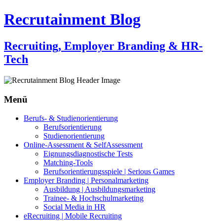
Recrutainment Blog
Recruiting, Employer Branding & HR-
Tech
Menü
Zum
Berufs- & Studienorientierung
Inhalt
Berufsorientierung
springen
Studienorientierung
Online-Assessment & SelfAssessment
Eignungsdiagnostische Tests
Matching-Tools
Berufsorientierungsspiele | Serious Games
Employer Branding | Personalmarketing
Ausbildung | Ausbildungsmarketing
Trainee- & Hochschulmarketing
Social Media in HR
eRecruiting | Mobile Recruiting