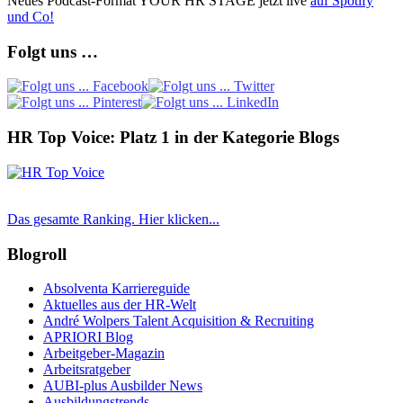
Neues Podcast-Format YOUR HR STAGE jetzt live
auf Spotify
und Co!
Folgt uns …
HR Top Voice: Platz 1 in der Kategorie Blogs
Das gesamte Ranking. Hier klicken...
Blogroll
Absolventa Karriereguide
Aktuelles aus der HR-Welt
André Wolpers Talent Acquisition & Recruiting
APRIORI Blog
Arbeitgeber-Magazin
Arbeitsratgeber
AUBI-plus Ausbilder News
Ausbildungstrends