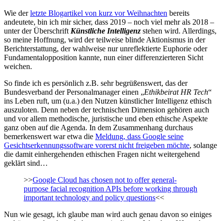
Wie der
letzte Blogartikel von kurz vor Weihnachten
bereits
andeutete, bin ich mir sicher, dass 2019 – noch viel mehr als 2018 –
unter der Überschrift
Künstliche Intelligenz
stehen wird. Allerdings,
so meine Hoffnung, wird der teilweise blinde Aktionismus in der
Berichterstattung, der wahlweise nur unreflektierte Euphorie oder
Fundamentalopposition kannte, nun einer differenzierteren Sicht
weichen.
So finde ich es persönlich z.B. sehr begrüßenswert, das der
Bundesverband der Personalmanager einen „
Ethikbeirat HR Tech
“
ins Leben ruft, um (u.a.) den Nutzen künstlicher Intelligenz ethisch
auszuloten. Denn neben der technischen Dimension gehören auch
und vor allem methodische, juristische und eben ethische Aspekte
ganz oben auf die Agenda. In dem Zusammenhang durchaus
bemerkenswert war etwa die
Meldung, dass Google seine
Gesichtserkennungssoftware vorerst nicht freigeben möchte
, solange
die damit einhergehenden ethischen Fragen nicht weitergehend
geklärt sind…
>>
Google Cloud has chosen not to offer general-
purpose facial recognition APIs before working through
important technology and policy questions
<<
Nun wie gesagt, ich glaube man wird auch genau davon so einiges