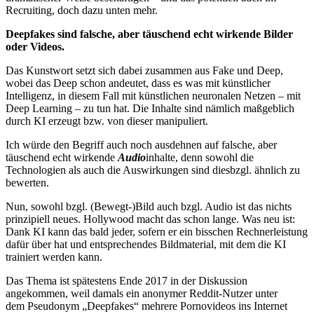
Recruiting, doch dazu unten mehr.
Deepfakes sind falsche, aber täuschend echt wirkende Bilder
oder Videos.
Das Kunstwort setzt sich dabei zusammen aus Fake und Deep,
wobei das Deep schon andeutet, dass es was mit künstlicher
Intelligenz, in diesem Fall mit künstlichen neuronalen Netzen – mit
Deep Learning – zu tun hat. Die Inhalte sind nämlich maßgeblich
durch KI erzeugt bzw. von dieser manipuliert.
Ich würde den Begriff auch noch ausdehnen auf falsche, aber
täuschend echt wirkende
Audio
inhalte, denn sowohl die
Technologien als auch die Auswirkungen sind diesbzgl. ähnlich zu
bewerten.
Nun, sowohl bzgl. (Bewegt-)Bild auch bzgl. Audio ist das nichts
prinzipiell neues. Hollywood macht das schon lange. Was neu ist:
Dank KI kann das bald jeder, sofern er ein bisschen Rechnerleistung
dafür über hat und entsprechendes Bildmaterial, mit dem die KI
trainiert werden kann.
Das Thema ist spätestens Ende 2017 in der Diskussion
angekommen, weil damals ein anonymer Reddit-Nutzer unter
dem Pseudonym „Deepfakes“ mehrere Pornovideos ins Internet