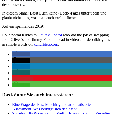
desto besser…
In diesem Sinne: Lasst Euch keine (Deep-)Fakes unterjubeln und
glaubt nicht alles, was
man euch erzählt
Ihr seht…
Auf ein spannendes 2019!
P.S. Special Kudos to
Gaurav Oberoi
who did the job of swapping
John Oliver´s and Jimmy Fallon´s head in video and describing this
in simple words on
kdnuggets.com
.
teilen
teilen
teilen
teilen
merken
teilen
Das könnte Sie auch interessieren:
Eine Frage des Fits: Matching und automatisiertes
Assessment. Was verbirgt sich dahinter?
So sehen die Recruiter ihre Welt… Ergebnisse der „Recruiter