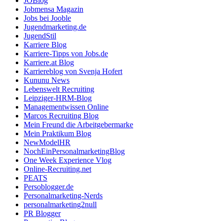
JOBlog
Jobmensa Magazin
Jobs bei Jooble
Jugendmarketing.de
JugendStil
Karriere Blog
Karriere-Tipps von Jobs.de
Karriere.at Blog
Karriereblog von Svenja Hofert
Kununu News
Lebenswelt Recruiting
Leipziger-HRM-Blog
Managementwissen Online
Marcos Recruiting Blog
Mein Freund die Arbeitgebermarke
Mein Praktikum Blog
NewModelHR
NochEinPersonalmarketingBlog
One Week Experience Vlog
Online-Recruiting.net
PEATS
Persoblogger.de
Personalmarketing-Nerds
personalmarketing2null
PR Blogger