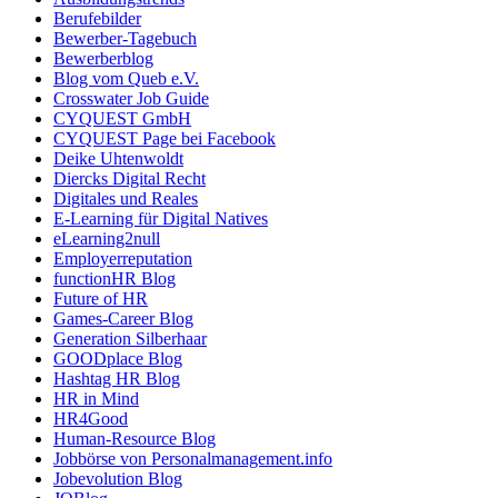
Berufebilder
Bewerber-Tagebuch
Bewerberblog
Blog vom Queb e.V.
Crosswater Job Guide
CYQUEST GmbH
CYQUEST Page bei Facebook
Deike Uhtenwoldt
Diercks Digital Recht
Digitales und Reales
E-Learning für Digital Natives
eLearning2null
Employerreputation
functionHR Blog
Future of HR
Games-Career Blog
Generation Silberhaar
GOODplace Blog
Hashtag HR Blog
HR in Mind
HR4Good
Human-Resource Blog
Jobbörse von Personalmanagement.info
Jobevolution Blog