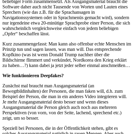
beliebiger Form zusammensetzt. Als Ausgangsmaterial braucht die
Software daher auch nicht Tausende von Worten und Lauten eines
Sprechers (wie das z.B. für die Sprachansagen in
Navigationssystemen oder in Sprachmenüs gemacht wird), sondern
nur irgendeine etwa 20-minütige Sprachprobe einer Person, die sich
wahrscheinlich vergleichsweise einfach von jedem beliebigen
„Opfer“ beschaffen lässt.
Kurz zusammengefasst: Man kann also offenbar echte Menschen im
Prinzip tun und sagen lassen, was man will. Das entsprechende
Kopfkino (was ist wenn Donald Trump nachher über die
Bildschirme flimmert und verkündet, Nordkorea den Krieg erklärt
zu haben…?) kann dabei ja jetzt jeder selber einmal anschmeißen…
Wie funktionieren Deepfakes?
Zunächst mal braucht man Ausgangsmaterial (an
Bewegtbildinhalten) der Personen, die man faken will, d.h. zum
Beispiel der Person, die man in ein anderes Video integrieren will.
Je mehr Ausgangsmaterial desto besser und wenn dieses
Ausgangsmaterial die Person gleich auch noch aus mehreren
Perspektiven (von vorn, von der Seite, lachend, sprechend etc.)
zeigt, um so besser.
Speziell bei Personen, die in der Öffentlichkeit stehen, gibt es
solches Ausgangsmaterial natürlich in rauen Mengen. Aber auch