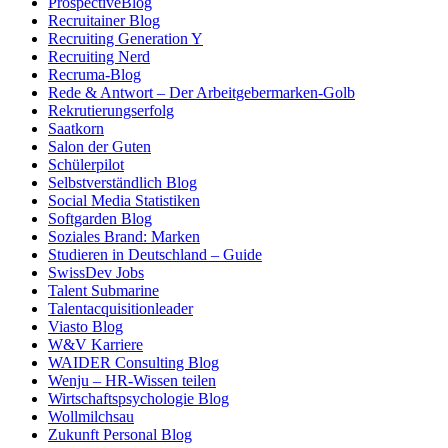
ProspectiveBlog
Recruitainer Blog
Recruiting Generation Y
Recruiting Nerd
Recruma-Blog
Rede & Antwort – Der Arbeitgebermarken-Golb
Rekrutierungserfolg
Saatkorn
Salon der Guten
Schülerpilot
Selbstverständlich Blog
Social Media Statistiken
Softgarden Blog
Soziales Brand: Marken
Studieren in Deutschland – Guide
SwissDev Jobs
Talent Submarine
Talentacquisitionleader
Viasto Blog
W&V Karriere
WAIDER Consulting Blog
Wenju – HR-Wissen teilen
Wirtschaftspsychologie Blog
Wollmilchsau
Zukunft Personal Blog