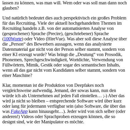
lassen zu können, was man will. Wem oder was soll man dann noch
glauben?
Und natürlich bedeutet dies auch perspektivisch ein großes Problem
für das Recruiting. Viele der aktuell hochgehandelten Themen im
Recruiting handeln z.B. von der automatisierten Analyse von
(gesprochener) Sprache (Precire), (geschriebener) Sprache
(
100Worte
) oder Video (HireVue). Was aber soll diese Analyse über
die „Person“ des Bewerbers aussagen, wenn das analysierte
Datenmaterial gar nicht von der Person selber stammt, sondern von
einer KI erzeugt wurde? Was bringt die „Deutung“ von Prosodik,
Phonemen, Sprechgeschwindigkeit, Wortdichte, Verwendung von
Füllwörtern, Mimik, Gestik oder sogar des semantischen Inhalts,
wenn all das gar nicht vom Kandidaten selber stammt, sondern von
einer Maschine?
Klar, momentan ist die Produktion von Deepfakes noch
vergleichsweise aufwendig. Jemand, der sowas kann, nun den
würde ich als Unternehmen auf jeden Fall einstellen… ;-) Aber das
wird ja nicht so bleiben – entsprechende Software wird über kurz
oder lang für jedermann verfügbar sein (also Software, die über das
was
FakeApp
kann hinausgeht…). Jeder wird von sich selber (oder
anderen!) Videos oder Sprachproben erzeugen können, die so
designt sind, wie der Manipulator es möchte.