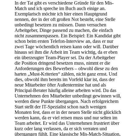
In der Tat gibt es verschiedene Gründe für den Mis-
Match und ich spreche im Buch auch einige an.
Exemplarisch möchte ich hier einen Hauptgrund
nennen, der in der oft großen Not besteht, eine Stelle
unbedingt besetzen zu müssen. Dann versuchen
Arbeitgeber, Dinge passend zu machen, die einfach
nicht zusammenpassen. Ein Beispiel: Ein Kandidat gibt
schon beim ersten Telefon-Interview an, dass er nur
zwei Tage wöchentlich reisen kann oder will. Darüber
hinaus sei ihm die Arbeit im Team wichtig, da er eben
ein überzeugter Team-Player sei. Da der Arbeitgeber
die Position dringend besetzen muss, nimmt er die
Anforderungen des Bewerbers – obwohl diese zu den
harten „Must-Kriterien“ zählen, nicht ganz ernst. Und
dies, obwohl ihm bereits im Vorfeld klar ist, dass der
neue Mitarbeiter öfter Außentermine hat und als
Principal-Berater häufig alleine arbeiten wird. Da das
Unternehmen den Mitarbeiter unbedingt gewinnen will,
werden diese Punkte übergangen. Nach erfolgreichem
Start stellt der IT-Spezialist schon nach wenigen
Monaten fest, dass er in der neuen Stelle nicht glücklich
werden kann, da er viel reisen muss und nur selten im
Team arbeitet. Er wird das Unternehmen frustriert über
kurz oder lang verlassen, da er sich verraten und
übergangen fühlt. Eine klassische Mis-Match-Situation,