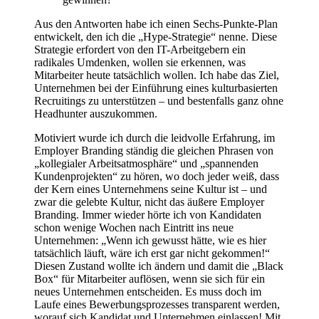
Aus den Antworten habe ich einen Sechs-Punkte-Plan
entwickelt, den ich die „Hype-Strategie“ nenne. Diese
Strategie erfordert von den IT-Arbeitgebern ein
radikales Umdenken, wollen sie erkennen, was
Mitarbeiter heute tatsächlich wollen. Ich habe das Ziel,
Unternehmen bei der Einführung eines kulturbasierten
Recruitings zu unterstützen – und bestenfalls ganz ohne
Headhunter auszukommen.
Motiviert wurde ich durch die leidvolle Erfahrung, im
Employer Branding ständig die gleichen Phrasen von
„kollegialer Arbeitsatmosphäre“ und „spannenden
Kundenprojekten“ zu hören, wo doch jeder weiß, dass
der Kern eines Unternehmens seine Kultur ist – und
zwar die gelebte Kultur, nicht das äußere Employer
Branding. Immer wieder hörte ich von Kandidaten
schon wenige Wochen nach Eintritt ins neue
Unternehmen: „Wenn ich gewusst hätte, wie es hier
tatsächlich läuft, wäre ich erst gar nicht gekommen!“
Diesen Zustand wollte ich ändern und damit die „Black
Box“ für Mitarbeiter auflösen, wenn sie sich für ein
neues Unternehmen entscheiden. Es muss doch im
Laufe eines Bewerbungsprozesses transparent werden,
worauf sich Kandidat und Unternehmen einlassen! Mit