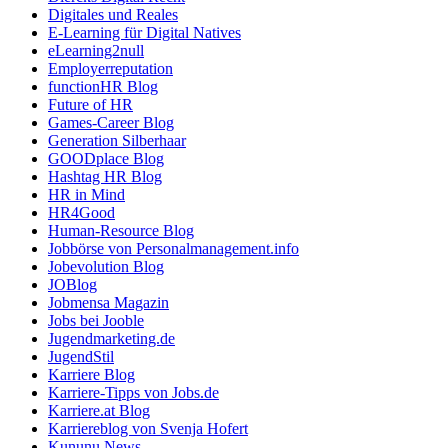
Digitales und Reales
E-Learning für Digital Natives
eLearning2null
Employerreputation
functionHR Blog
Future of HR
Games-Career Blog
Generation Silberhaar
GOODplace Blog
Hashtag HR Blog
HR in Mind
HR4Good
Human-Resource Blog
Jobbörse von Personalmanagement.info
Jobevolution Blog
JOBlog
Jobmensa Magazin
Jobs bei Jooble
Jugendmarketing.de
JugendStil
Karriere Blog
Karriere-Tipps von Jobs.de
Karriere.at Blog
Karriereblog von Svenja Hofert
Kununu News