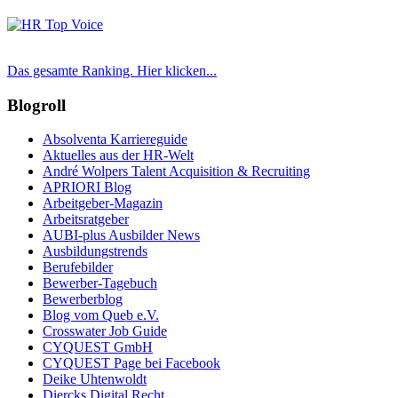
Das gesamte Ranking. Hier klicken...
Blogroll
Absolventa Karriereguide
Aktuelles aus der HR-Welt
André Wolpers Talent Acquisition & Recruiting
APRIORI Blog
Arbeitgeber-Magazin
Arbeitsratgeber
AUBI-plus Ausbilder News
Ausbildungstrends
Berufebilder
Bewerber-Tagebuch
Bewerberblog
Blog vom Queb e.V.
Crosswater Job Guide
CYQUEST GmbH
CYQUEST Page bei Facebook
Deike Uhtenwoldt
Diercks Digital Recht