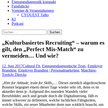
Eignungsdiagnostik kompakt
Fundstücke
Vorträge & Veranstaltungen
CYQUEST Talks
KI
Podcast
Suchen
nach:
„Kulturbasiertes Recruiting“ – warum es
gilt, den „Perfect Mis-Match“ zu
vermeiden… Und wie?
12. Juni 2017
Cultural Fit
,
Eignungsdiagnostische Tests
,
Employer
Branding
,
Employer Branding | Personalmarketing
,
Matching-
Tools
Jo Diercks
„
Hire for Attitude, train for Skills
„… Dieses ziemlich abgedroschene
Bonmot begegnet einem dieser Tage wieder sehr oft, denn es ist
aktueller denn je. Aufgrund des rasenden Wandels vieler
Berufsbilder, auch und gerade durch die Digitalisierung, fällt es
immer schwerer zu definieren, welche fachlichen Fähigkeiten,
welche Skills, ein neuer Mitarbeiter denn nun wirklich braucht, um