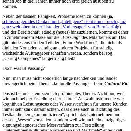
seinen Job in drei Jahren immer noch erfolgreich ausüben zu
können.
Neben der basalen Fähigkeit, Probleme lösen zu können (ja,
schlussfolgerndes Denken und „Intelligenz“ steht immer noch ganz
ganz weit oben in der Liste der „Vorhersager“ von Berufserfolg
)
und der Bereitschaft, ständig (neues) hinzuzulernen, kommt es daher
in zunehmendem Maße auf die „
Passung
“ des Mitarbeiters an. Das
gilt mindestens für den Teil der „Future Workforce“, die nicht als
digitalen Nomaden ständig an anderen Projekten für ständig
wechselnde Auftraggeber schaffen werden, sondern bei sog.
„Caring Companies“ längerfristig bleibt.
Doch was ist Passung?
Nun, man muss nicht sonderlich lange nachdenken und landet
unweigerlich beim Thema „kulturelle Passung“ – beim
Cultural Fit
.
Das ist bei uns ja ein ziemlich prominentes Thema: Nicht nur, weil
wir auch bei der Erstellung eher „harter“ Auswahlinstrumente wie
kognitiven Leistungstests oder Wissensverfahren für unsere Kunden
immer sehr stark darauf achten, dass diese auch in Richtung des
Testkandidaten „kommunizieren“, sprich: das Unternehmen und
dessen „Wesen“ vorstellen, sondern weil wir auch ein einzigartiges
eignungsdiagnostisches Messverfahren zur Feststellung
„unternehmenskultureller Präferenzen und Merkmale“ entwickelt