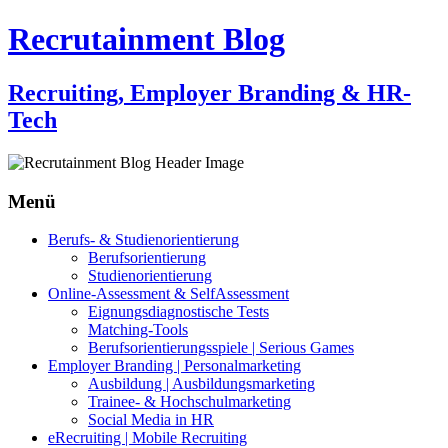
Recrutainment Blog
Recruiting, Employer Branding & HR-
Tech
Menü
Zum
Berufs- & Studienorientierung
Inhalt
Berufsorientierung
springen
Studienorientierung
Online-Assessment & SelfAssessment
Eignungsdiagnostische Tests
Matching-Tools
Berufsorientierungsspiele | Serious Games
Employer Branding | Personalmarketing
Ausbildung | Ausbildungsmarketing
Trainee- & Hochschulmarketing
Social Media in HR
eRecruiting | Mobile Recruiting