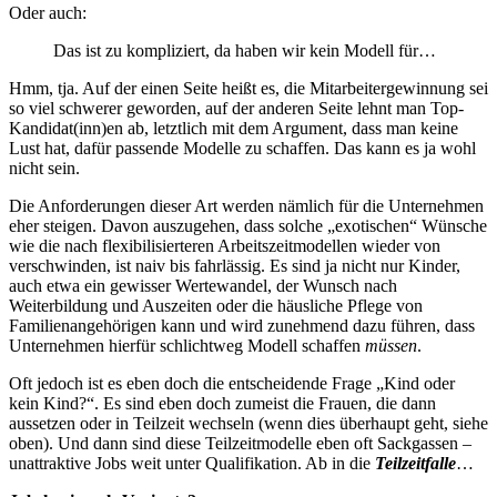
Oder auch:
Das ist zu kompliziert, da haben wir kein Modell für…
Hmm, tja. Auf der einen Seite heißt es, die Mitarbeitergewinnung sei
so viel schwerer geworden, auf der anderen Seite lehnt man Top-
Kandidat(inn)en ab, letztlich mit dem Argument, dass man keine
Lust hat, dafür passende Modelle zu schaffen. Das kann es ja wohl
nicht sein.
Die Anforderungen dieser Art werden nämlich für die Unternehmen
eher steigen. Davon auszugehen, dass solche „exotischen“ Wünsche
wie die nach flexibilisierteren Arbeitszeitmodellen wieder von
verschwinden, ist naiv bis fahrlässig. Es sind ja nicht nur Kinder,
auch etwa ein gewisser Wertewandel, der Wunsch nach
Weiterbildung und Auszeiten oder die häusliche Pflege von
Familienangehörigen kann und wird zunehmend dazu führen, dass
Unternehmen hierfür schlichtweg Modell schaffen
müssen
.
Oft jedoch ist es eben doch die entscheidende Frage „Kind oder
kein Kind?“. Es sind eben doch zumeist die Frauen, die dann
aussetzen oder in Teilzeit wechseln (wenn dies überhaupt geht, siehe
oben). Und dann sind diese Teilzeitmodelle eben oft Sackgassen –
unattraktive Jobs weit unter Qualifikation. Ab in die
Teilzeitfalle
…