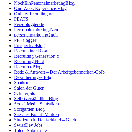
NochEinPersonalmarketingBlog
One Week Experience Vlog
Online-Recruiting.net
PEATS
Persoblogger.de
Personalmarketing-Nerds
personalmarketing2null
PR Blogger
ProspectiveBlog
Recruitainer Blog
Recruiting Generation Y
Recruiting Nerd
Recruma-Blog
Rede & Antwort – Der Arbeitgebermarken-Golb
Rekrutierungserfolg
Saatkorn
Salon der Guten
Schülerpilot
Selbstverständlich Blog
Social Media Statistiken
Softgarden Blog
Soziales Brand: Marken
Studieren in Deutschland – Guide
SwissDev Jobs
Talent Submarine