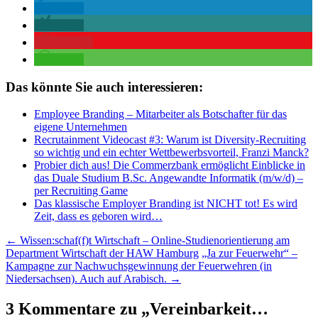
teilen
teilen
merken
teilen
Das könnte Sie auch interessieren:
Employee Branding – Mitarbeiter als Botschafter für das
eigene Unternehmen
Recrutainment Videocast #3: Warum ist Diversity-Recruiting
so wichtig und ein echter Wettbewerbsvorteil, Franzi Manck?
Probier dich aus! Die Commerzbank ermöglicht Einblicke in
das Duale Studium B.Sc. Angewandte Informatik (m/w/d) –
per Recruiting Game
Das klassische Employer Branding ist NICHT tot! Es wird
Zeit, dass es geboren wird…
Beitragsnavigation
←
Wissen:schaf(f)t Wirtschaft – Online-Studienorientierung am
Department Wirtschaft der HAW Hamburg
„Ja zur Feuerwehr“ –
Kampagne zur Nachwuchsgewinnung der Feuerwehren (in
Niedersachsen). Auch auf Arabisch.
→
3 Kommentare zu „
Vereinbarkeit…