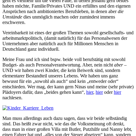
geht es vielmehr um die vielen Fälle, in denen jemand gern beides
haben möchte, Familie/Privates UND ein erfülltes und den eigenen
Ansprüchen nach ambitioniertes Berufsleben, in denen aber
die
Umstände
dies unmöglich machen oder zumindest immens
erschweren.
Vereinbarkeit ist eines der großen Themen sowohl gesellschafts- und
arbeitsmarktpolitisch, (damit natürlich) für das Personalwesen der
Unternehmen aber natürlich auch für Millionen Menschen in
Deutschland ganz individuell.
Meine Frau und ich sind bspw. beide voll berufstätig mit sowohl
Budget- als auch Personalverantwortung. Aber, nein nicht
aber
–
UND wir haben zwei Kinder, die kein Beiwerk sind, sondern
elementarer Bestandteil unseres Lebens. Wir haben uns ganz
bewusst für ein „sowohl als auch“ und kein „entweder oder“
entschieden. Wer mag, der kann gern Ninas und meine (sehr private)
Plädoyers dafür, dass „beides gehen kann“,
hier
,
hier
oder
hier
nachlesen.
Man muss allerdings auch dazu sagen, dass wir beide selbständig
sind. Das heißt zwar nicht, wie das die Volksmeinung oft denkt,
dass man in einer großen Villa mit Butler, Putzhilfe und Nanny lebt,
einen Fahrer hat und „alles von der Steuer absetzen“ kann, sondern