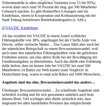
Teilzeitmodelle in allen möglichen Varianten (von 15 bis 95%),
wovon dann auch rund 50 Prozent der insg. gut 500 Mitarbeiter
Gebrauch machen. Es gibt Homeoffice-Lösungen und ein
Kinderhaus, einem in Kooperation und Kofinanzierung mit der
Stadt Tettnag betriebenen Betriebskindergarten (s. Abb.).
All das resultiert bei VAUDE in einem Anteil weiblicher
Führungskräfte von 38%, angefangen bei der Chefin Antje von
Dewitz, selber vierfache Mutter… Das Ganze führt aber auch bei
der männlichen Belegschaft zu einem Bewusstseinswandel, weil
auch unter den männlichen Führungskräften viele die gebotenen
Freiheiten nutzen, um eine aktive Rolle bei der Bewältigung der
Familienaufgaben zu übernehmen. Auch das dürfte eine Erklärung
dafür liefern, dass im letzten Jahr bei VAUDE bei rund 500
Mitarbeitern 24 Babys zur Welt kamen (zum Vergleich: In
Deutschland insg. waren es rund acht Babys auf 1000 Menschen)…
Angebote sind das eine, Bewusstseinswandel das andere…
Überhaupt: Bewusstseinswandel… Zu schaffende Angebote sind
sicherlich wichtig und für sich genommen natürlich auch kein
dünnes Brett. Viel wichtiger aber dürfte sicherlich sein, dass
insgesamt bei allen handelnden Personen das entsprechende