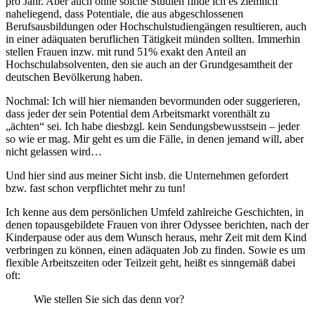
pro Jahr. Aber auch ohne solche Studien finde ich es ziemlich
naheliegend, dass Potentiale, die aus abgeschlossenen
Berufsausbildungen oder Hochschulstudiengängen resultieren, auch
in einer adäquaten beruflichen Tätigkeit münden sollten. Immerhin
stellen Frauen inzw. mit rund 51% exakt den Anteil an
Hochschulabsolventen, den sie auch an der Grundgesamtheit der
deutschen Bevölkerung haben.
Nochmal: Ich will hier niemanden bevormunden oder suggerieren,
dass jeder der sein Potential dem Arbeitsmarkt vorenthält zu
„ächten“ sei. Ich habe diesbzgl. kein Sendungsbewusstsein – jeder
so wie er mag. Mir geht es um die Fälle, in denen jemand will, aber
nicht gelassen wird…
Und hier sind aus meiner Sicht insb. die Unternehmen gefordert
bzw. fast schon verpflichtet mehr zu tun!
Ich kenne aus dem persönlichen Umfeld zahlreiche Geschichten, in
denen topausgebildete Frauen von ihrer Odyssee berichten, nach der
Kinderpause oder aus dem Wunsch heraus, mehr Zeit mit dem Kind
verbringen zu können, einen adäquaten Job zu finden. Sowie es um
flexible Arbeitszeiten oder Teilzeit geht, heißt es sinngemäß dabei
oft:
Wie stellen Sie sich das denn vor?