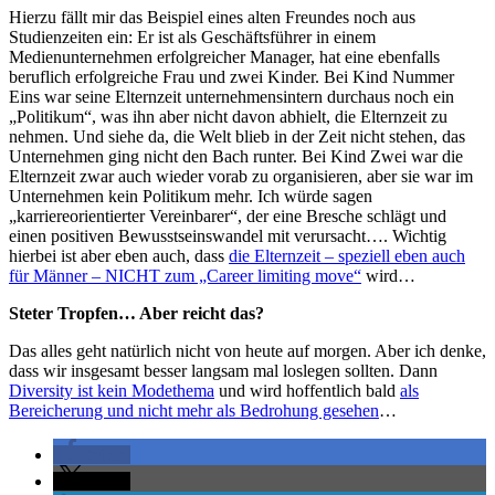
Hierzu fällt mir das Beispiel eines alten Freundes noch aus
Studienzeiten ein: Er ist als Geschäftsführer in einem
Medienunternehmen erfolgreicher Manager, hat eine ebenfalls
beruflich erfolgreiche Frau und zwei Kinder. Bei Kind Nummer
Eins war seine Elternzeit unternehmensintern durchaus noch ein
„Politikum“, was ihn aber nicht davon abhielt, die Elternzeit zu
nehmen. Und siehe da, die Welt blieb in der Zeit nicht stehen, das
Unternehmen ging nicht den Bach runter. Bei Kind Zwei war die
Elternzeit zwar auch wieder vorab zu organisieren, aber sie war im
Unternehmen kein Politikum mehr. Ich würde sagen
„karriereorientierter Vereinbarer“, der eine Bresche schlägt und
einen positiven Bewusstseinswandel mit verursacht…. Wichtig
hierbei ist aber eben auch, dass
die Elternzeit – speziell eben auch
für Männer – NICHT zum „Career limiting move“
wird…
Steter Tropfen… Aber reicht das?
Das alles geht natürlich nicht von heute auf morgen. Aber ich denke,
dass wir insgesamt besser langsam mal loslegen sollten. Dann
Diversity ist kein Modethema
und wird hoffentlich bald
als
Bereicherung und nicht mehr als Bedrohung gesehen
…
teilen
teilen