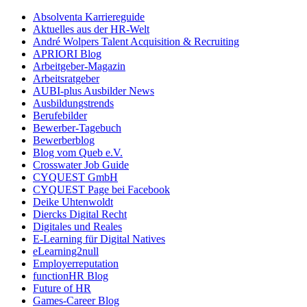
Absolventa Karriereguide
Aktuelles aus der HR-Welt
André Wolpers Talent Acquisition & Recruiting
APRIORI Blog
Arbeitgeber-Magazin
Arbeitsratgeber
AUBI-plus Ausbilder News
Ausbildungstrends
Berufebilder
Bewerber-Tagebuch
Bewerberblog
Blog vom Queb e.V.
Crosswater Job Guide
CYQUEST GmbH
CYQUEST Page bei Facebook
Deike Uhtenwoldt
Diercks Digital Recht
Digitales und Reales
E-Learning für Digital Natives
eLearning2null
Employerreputation
functionHR Blog
Future of HR
Games-Career Blog