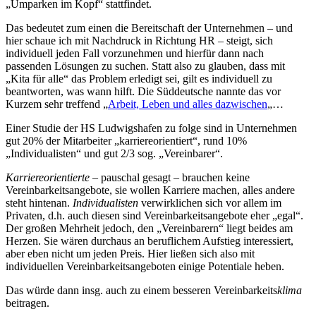
„Umparken im Kopf“ stattfindet.
Das bedeutet zum einen die Bereitschaft der Unternehmen – und
hier schaue ich mit Nachdruck in Richtung HR – steigt, sich
individuell jeden Fall vorzunehmen und hierfür dann nach
passenden Lösungen zu suchen. Statt also zu glauben, dass mit
„Kita für alle“ das Problem erledigt sei, gilt es individuell zu
beantworten, was wann hilft. Die Süddeutsche nannte das vor
Kurzem sehr treffend „
Arbeit, Leben und alles dazwischen
„…
Einer Studie der HS Ludwigshafen zu folge sind in Unternehmen
gut 20% der Mitarbeiter „karriereorientiert“, rund 10%
„Individualisten“ und gut 2/3 sog. „Vereinbarer“.
Karriereorientierte
– pauschal gesagt – brauchen keine
Vereinbarkeitsangebote, sie wollen Karriere machen, alles andere
steht hintenan.
Individualisten
verwirklichen sich vor allem im
Privaten, d.h. auch diesen sind Vereinbarkeitsangebote eher „egal“.
Der großen Mehrheit jedoch, den „Vereinbarern“ liegt beides am
Herzen. Sie wären durchaus an beruflichem Aufstieg interessiert,
aber eben nicht um jeden Preis. Hier ließen sich also mit
individuellen Vereinbarkeitsangeboten einige Potentiale heben.
Das würde dann insg. auch zu einem besseren Vereinbarkeits
klima
beitragen.