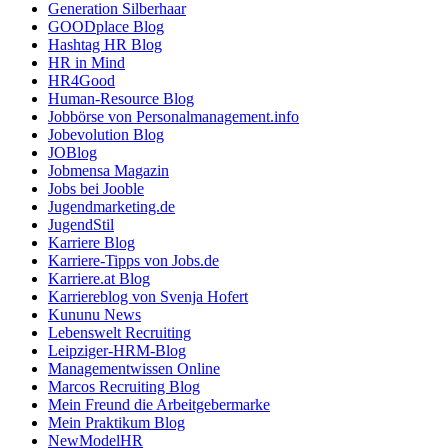
Generation Silberhaar
GOODplace Blog
Hashtag HR Blog
HR in Mind
HR4Good
Human-Resource Blog
Jobbörse von Personalmanagement.info
Jobevolution Blog
JOBlog
Jobmensa Magazin
Jobs bei Jooble
Jugendmarketing.de
JugendStil
Karriere Blog
Karriere-Tipps von Jobs.de
Karriere.at Blog
Karriereblog von Svenja Hofert
Kununu News
Lebenswelt Recruiting
Leipziger-HRM-Blog
Managementwissen Online
Marcos Recruiting Blog
Mein Freund die Arbeitgebermarke
Mein Praktikum Blog
NewModelHR