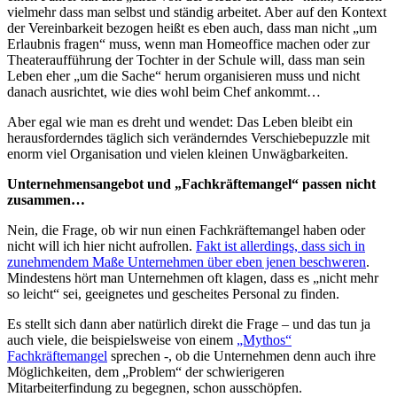
vielmehr dass man selbst und ständig arbeitet. Aber auf den Kontext
der Vereinbarkeit bezogen heißt es eben auch, dass man nicht „um
Erlaubnis fragen“ muss, wenn man Homeoffice machen oder zur
Theateraufführung der Tochter in der Schule will, dass man sein
Leben eher „um die Sache“ herum organisieren muss und nicht
danach ausrichtet, wie dies wohl beim Chef ankommt…
Aber egal wie man es dreht und wendet: Das Leben bleibt ein
herausforderndes täglich sich veränderndes Verschiebepuzzle mit
enorm viel Organisation und vielen kleinen Unwägbarkeiten.
Unternehmensangebot und „Fachkräftemangel“ passen nicht
zusammen…
Nein, die Frage, ob wir nun einen Fachkräftemangel haben oder
nicht will ich hier nicht aufrollen.
Fakt ist allerdings, dass sich in
zunehmendem Maße Unternehmen über eben jenen beschweren
.
Mindestens hört man Unternehmen oft klagen, dass es „nicht mehr
so leicht“ sei, geeignetes und gescheites Personal zu finden.
Es stellt sich dann aber natürlich direkt die Frage – und das tun ja
auch viele, die beispielsweise von einem
„Mythos“
Fachkräftemangel
sprechen -, ob die Unternehmen denn auch ihre
Möglichkeiten, dem „Problem“ der schwierigeren
Mitarbeiterfindung zu begegnen, schon ausschöpfen.