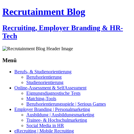
Recrutainment Blog
Recruiting, Employer Branding & HR-
Tech
Menü
Zum
Berufs- & Studienorientierung
Inhalt
Berufsorientierung
springen
Studienorientierung
Online-Assessment & SelfAssessment
Eignungsdiagnostische Tests
Matching-Tools
Berufsorientierungsspiele | Serious Games
Employer Branding | Personalmarketing
Ausbildung | Ausbildungsmarketing
Trainee- & Hochschulmarketing
Social Media in HR
eRecruiting | Mobile Recruiting