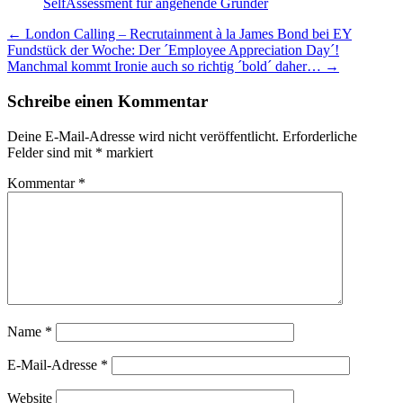
SelfAssessment für angehende Gründer
Beitragsnavigation
←
London Calling – Recrutainment à la James Bond bei EY
Fundstück der Woche: Der ´Employee Appreciation Day´!
Manchmal kommt Ironie auch so richtig ´bold´ daher…
→
Schreibe einen Kommentar
Deine E-Mail-Adresse wird nicht veröffentlicht.
Erforderliche
Felder sind mit
*
markiert
Kommentar
*
Name
*
E-Mail-Adresse
*
Website