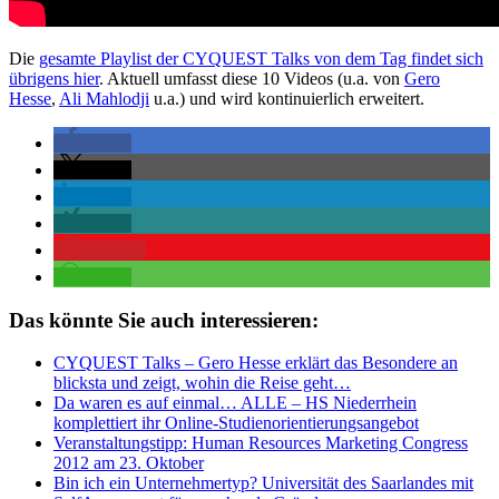
Die
gesamte Playlist der CYQUEST Talks von dem Tag findet sich
übrigens hier
. Aktuell umfasst diese 10 Videos (u.a. von
Gero
Hesse
,
Ali Mahlodji
u.a.) und wird kontinuierlich erweitert.
teilen
teilen
teilen
teilen
merken
teilen
Das könnte Sie auch interessieren:
CYQUEST Talks – Gero Hesse erklärt das Besondere an
blicksta und zeigt, wohin die Reise geht…
Da waren es auf einmal… ALLE – HS Niederrhein
komplettiert ihr Online-Studienorientierungsangebot
Veranstaltungstipp: Human Resources Marketing Congress
2012 am 23. Oktober
Bin ich ein Unternehmertyp? Universität des Saarlandes mit