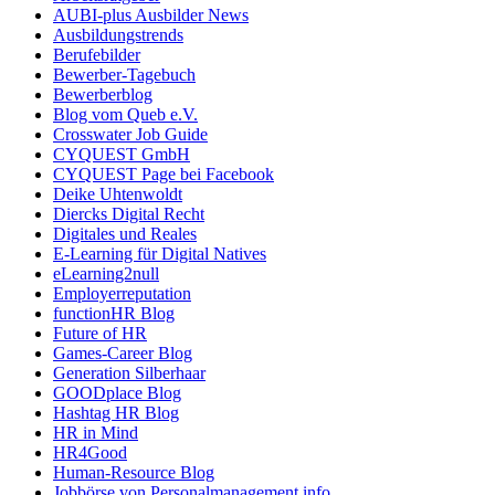
AUBI-plus Ausbilder News
Ausbildungstrends
Berufebilder
Bewerber-Tagebuch
Bewerberblog
Blog vom Queb e.V.
Crosswater Job Guide
CYQUEST GmbH
CYQUEST Page bei Facebook
Deike Uhtenwoldt
Diercks Digital Recht
Digitales und Reales
E-Learning für Digital Natives
eLearning2null
Employerreputation
functionHR Blog
Future of HR
Games-Career Blog
Generation Silberhaar
GOODplace Blog
Hashtag HR Blog
HR in Mind
HR4Good
Human-Resource Blog
Jobbörse von Personalmanagement.info