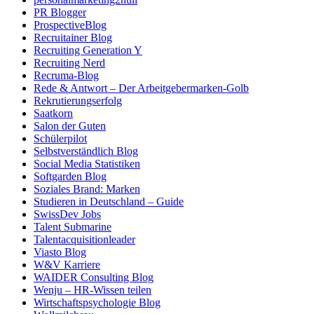
PR Blogger
ProspectiveBlog
Recruitainer Blog
Recruiting Generation Y
Recruiting Nerd
Recruma-Blog
Rede & Antwort – Der Arbeitgebermarken-Golb
Rekrutierungserfolg
Saatkorn
Salon der Guten
Schülerpilot
Selbstverständlich Blog
Social Media Statistiken
Softgarden Blog
Soziales Brand: Marken
Studieren in Deutschland – Guide
SwissDev Jobs
Talent Submarine
Talentacquisitionleader
Viasto Blog
W&V Karriere
WAIDER Consulting Blog
Wenju – HR-Wissen teilen
Wirtschaftspsychologie Blog