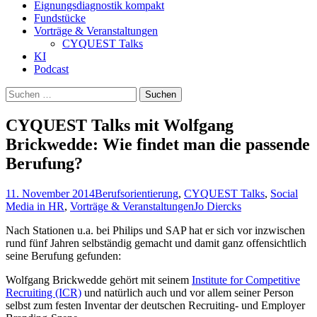
Eignungsdiagnostik kompakt
Fundstücke
Vorträge & Veranstaltungen
CYQUEST Talks
KI
Podcast
Suchen
nach:
CYQUEST Talks mit Wolfgang
Brickwedde: Wie findet man die passende
Berufung?
11. November 2014
Berufsorientierung
,
CYQUEST Talks
,
Social
Media in HR
,
Vorträge & Veranstaltungen
Jo Diercks
Nach Stationen u.a. bei Philips und SAP hat er sich vor inzwischen
rund fünf Jahren selbständig gemacht und damit ganz offensichtlich
seine Berufung gefunden:
Wolfgang Brickwedde gehört mit seinem
Institute for Competitive
Recruiting (ICR)
und natürlich auch und vor allem seiner Person
selbst zum festen Inventar der deutschen Recruiting- und Employer