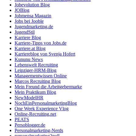
Jobevolution Blog
JOBlog
Jobmensa Magazin
Jobs bei Jooble
Jugendmarketing.de
JugendStil
Karriere Blog
Karriere-Tipps von Jobs.de
Karriere.at Blog
Karriereblog von Svenja Hofert
Kununu News
Lebenswelt Recruiting
Leipziger-HRM-Blog
Managementwissen Online
Marcos Recruiting Blog
Mein Freund die Arbeitgebermarke
Mein Praktikum Blog
NewModelHR
NochEinPersonalmarketingBlog
One Week Experience Vlog
Online-Recruiting.net
PEATS
Persoblogger.de
Personalmarketing-Nerds
personalmarketing2null