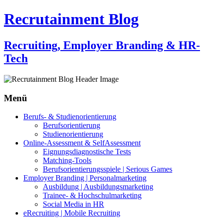
Recrutainment Blog
Recruiting, Employer Branding & HR-
Tech
Menü
Zum
Berufs- & Studienorientierung
Inhalt
Berufsorientierung
springen
Studienorientierung
Online-Assessment & SelfAssessment
Eignungsdiagnostische Tests
Matching-Tools
Berufsorientierungsspiele | Serious Games
Employer Branding | Personalmarketing
Ausbildung | Ausbildungsmarketing
Trainee- & Hochschulmarketing
Social Media in HR
eRecruiting | Mobile Recruiting