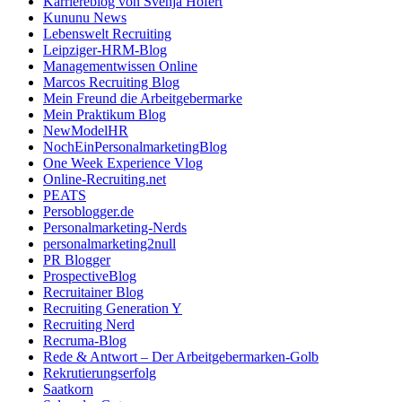
Karriereblog von Svenja Hofert
Kununu News
Lebenswelt Recruiting
Leipziger-HRM-Blog
Managementwissen Online
Marcos Recruiting Blog
Mein Freund die Arbeitgebermarke
Mein Praktikum Blog
NewModelHR
NochEinPersonalmarketingBlog
One Week Experience Vlog
Online-Recruiting.net
PEATS
Persoblogger.de
Personalmarketing-Nerds
personalmarketing2null
PR Blogger
ProspectiveBlog
Recruitainer Blog
Recruiting Generation Y
Recruiting Nerd
Recruma-Blog
Rede & Antwort – Der Arbeitgebermarken-Golb
Rekrutierungserfolg
Saatkorn