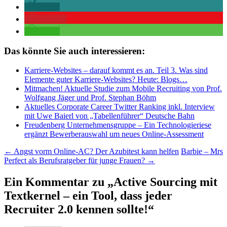
teilen
merken
teilen
Das könnte Sie auch interessieren:
Karriere-Websites – darauf kommt es an. Teil 3. Was sind
Elemente guter Karriere-Websites? Heute: Blogs…
Mitmachen! Aktuelle Studie zum Mobile Recruiting von Prof.
Wolfgang Jäger und Prof. Stephan Böhm
Aktuelles Corporate Career Twitter Ranking inkl. Interview
mit Uwe Baierl von „Tabellenführer“ Deutsche Bahn
Freudenberg Unternehmensgruppe – Ein Technologieriese
ergänzt Bewerberauswahl um neues Online-Assessment
Beitragsnavigation
←
Angst vorm Online-AC? Der Azubitest kann helfen
Barbie – Mrs
Perfect als Berufsratgeber für junge Frauen?
→
Ein Kommentar zu „
Active Sourcing mit
Textkernel – ein Tool, dass jeder
Recruiter 2.0 kennen sollte!
“