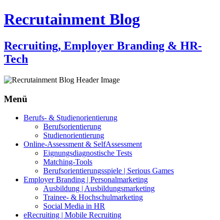
Recrutainment Blog
Recruiting, Employer Branding & HR-
Tech
Menü
Zum
Berufs- & Studienorientierung
Inhalt
Berufsorientierung
springen
Studienorientierung
Online-Assessment & SelfAssessment
Eignungsdiagnostische Tests
Matching-Tools
Berufsorientierungsspiele | Serious Games
Employer Branding | Personalmarketing
Ausbildung | Ausbildungsmarketing
Trainee- & Hochschulmarketing
Social Media in HR
eRecruiting | Mobile Recruiting