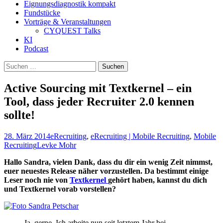
Eignungsdiagnostik kompakt
Fundstücke
Vorträge & Veranstaltungen
CYQUEST Talks
KI
Podcast
Suchen
nach:
Active Sourcing mit Textkernel – ein
Tool, dass jeder Recruiter 2.0 kennen
sollte!
28. März 2014
eRecruiting
,
eRecruiting | Mobile Recruiting
,
Mobile
Recruiting
Levke Mohr
Hallo Sandra, vielen Dank, dass du dir ein wenig Zeit nimmst,
euer neuestes Release näher vorzustellen. Da bestimmt einige
Leser noch nie von
Textkernel
gehört haben, kannst du dich
und Textkernel vorab vorstellen?
Ja, gerne. Ich arbeite nun seit letztem Jahr bei