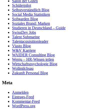
Salon der Guten
Schülerpilot
Selbstverständlich Blog
Social Media Statistiken
Softgarden Blog
Soziales Brand: Marken
Studieren in Deutschland – Guide
SwissDev Jobs
Talent Submarine
Talentacquisitionleader
Viasto Blog
W&V Karriere
WAIDER Consulting Blog
Wenju – HR-Wissen teilen
Wirtschaftspsychologie Blog
Wollmilchsau
Zukunft Personal Blog
Meta
Anmelden
Eintrags-Feed
Kommentar-Feed
WordPress.org