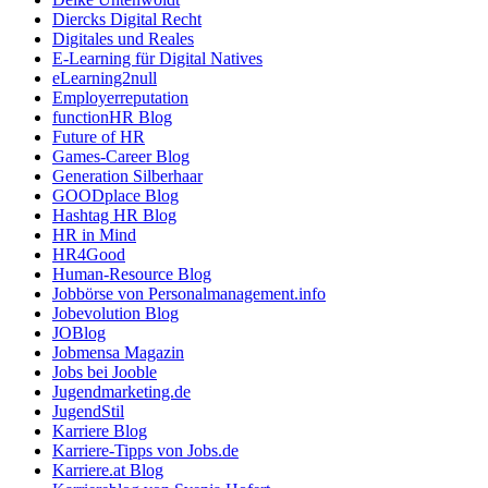
Diercks Digital Recht
Digitales und Reales
E-Learning für Digital Natives
eLearning2null
Employerreputation
functionHR Blog
Future of HR
Games-Career Blog
Generation Silberhaar
GOODplace Blog
Hashtag HR Blog
HR in Mind
HR4Good
Human-Resource Blog
Jobbörse von Personalmanagement.info
Jobevolution Blog
JOBlog
Jobmensa Magazin
Jobs bei Jooble
Jugendmarketing.de
JugendStil
Karriere Blog
Karriere-Tipps von Jobs.de
Karriere.at Blog