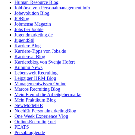
Human-Resource Blog
Jobbörse von Personalmanagement.info
Jobevolution Blog
JOBlog
Jobmensa Magazin
Jobs bei Jooble
Jugendmarketing.de
JugendStil
Karriere Blog
Karriere-Tipps von Jobs.de
Karriere.at Blog
Karriereblog von Svenja Hofert
Kununu News
Lebenswelt Recruiting
Leipziger-HRM-Blog
Managementwissen Online
Marcos Recruiting Blog
Mein Freund die Arbeitgebermarke
Mein Praktikum Blog
NewModelHR
NochEinPersonalmarketingBlog
One Week Experience Vlog
Online-Recruiting.net
PEATS
Persoblogger.de