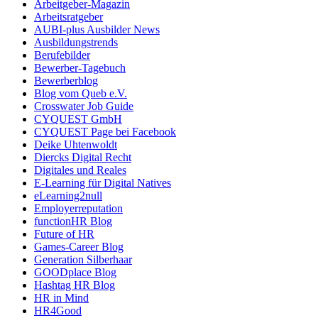
Arbeitgeber-Magazin
Arbeitsratgeber
AUBI-plus Ausbilder News
Ausbildungstrends
Berufebilder
Bewerber-Tagebuch
Bewerberblog
Blog vom Queb e.V.
Crosswater Job Guide
CYQUEST GmbH
CYQUEST Page bei Facebook
Deike Uhtenwoldt
Diercks Digital Recht
Digitales und Reales
E-Learning für Digital Natives
eLearning2null
Employerreputation
functionHR Blog
Future of HR
Games-Career Blog
Generation Silberhaar
GOODplace Blog
Hashtag HR Blog
HR in Mind
HR4Good