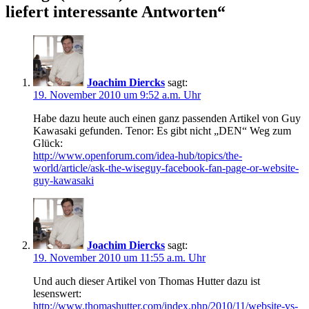
liefert interessante Antworten
“
Joachim Diercks
sagt:
19. November 2010 um 9:52 a.m. Uhr
Habe dazu heute auch einen ganz passenden Artikel von Guy
Kawasaki gefunden. Tenor: Es gibt nicht „DEN“ Weg zum
Glück:
http://www.openforum.com/idea-hub/topics/the-
world/article/ask-the-wiseguy-facebook-fan-page-or-website-
guy-kawasaki
Joachim Diercks
sagt:
19. November 2010 um 11:55 a.m. Uhr
Und auch dieser Artikel von Thomas Hutter dazu ist
lesenswert:
http://www.thomashutter.com/index.php/2010/11/website-vs-