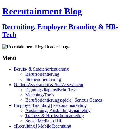
Recrutainment Blog
Recruiting, Employer Branding & HR-
Tech
Menü
Zum
Berufs- & Studienorientierung
Inhalt
Berufsorientierung
springen
Studienorientierung
Online-Assessment & SelfAssessment
Eignungsdiagnostische Tests
Matching-Tools
Berufsorientierungsspiele | Serious Games
Employer Branding | Personalmarketing
Ausbildung | Ausbildungsmarketing
Trainee- & Hochschulmarketing
Social Media in HR
eRecruiting | Mobile Recruiting