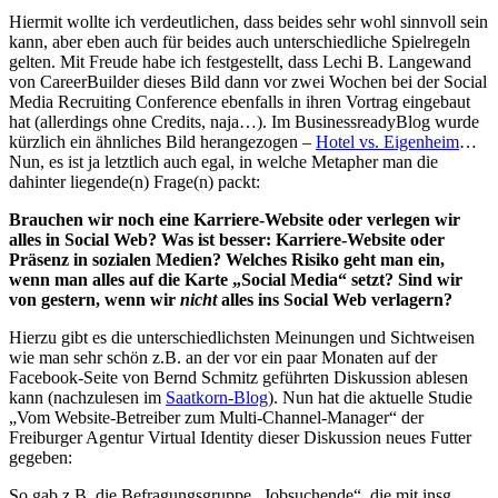
Hiermit wollte ich verdeutlichen, dass beides sehr wohl sinnvoll sein
kann, aber eben auch für beides auch unterschiedliche Spielregeln
gelten. Mit Freude habe ich festgestellt, dass Lechi B. Langewand
von CareerBuilder dieses Bild dann vor zwei Wochen bei der Social
Media Recruiting Conference ebenfalls in ihren Vortrag eingebaut
hat (allerdings ohne Credits, naja…). Im BusinessreadyBlog wurde
kürzlich ein ähnliches Bild herangezogen –
Hotel vs. Eigenheim
…
Nun, es ist ja letztlich auch egal, in welche Metapher man die
dahinter liegende(n) Frage(n) packt:
Brauchen wir noch eine Karriere-Website oder verlegen wir
alles in Social Web? Was ist besser: Karriere-Website oder
Präsenz in sozialen Medien? Welches Risiko geht man ein,
wenn man alles auf die Karte „Social Media“ setzt? Sind wir
von gestern, wenn wir
nicht
alles ins Social Web verlagern?
Hierzu gibt es die unterschiedlichsten Meinungen und Sichtweisen
wie man sehr schön z.B. an der vor ein paar Monaten auf der
Facebook-Seite von Bernd Schmitz geführten Diskussion ablesen
kann (nachzulesen im
Saatkorn-Blog
). Nun hat die aktuelle Studie
„Vom Website-Betreiber zum Multi-Channel-Manager“ der
Freiburger Agentur Virtual Identity dieser Diskussion neues Futter
gegeben:
So gab z.B. die Befragungsgruppe „Jobsuchende“, die mit insg.