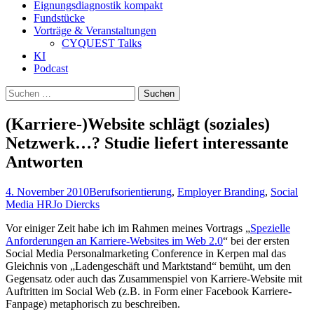
Eignungsdiagnostik kompakt
Fundstücke
Vorträge & Veranstaltungen
CYQUEST Talks
KI
Podcast
Suchen
nach:
(Karriere-)Website schlägt (soziales)
Netzwerk…? Studie liefert interessante
Antworten
4. November 2010
Berufsorientierung
,
Employer Branding
,
Social
Media HR
Jo Diercks
Vor einiger Zeit habe ich im Rahmen meines Vortrags „
Spezielle
Anforderungen an Karriere-Websites im Web 2.0
“ bei der ersten
Social Media Personalmarketing Conference in Kerpen mal das
Gleichnis von „Ladengeschäft und Marktstand“ bemüht, um den
Gegensatz oder auch das Zusammenspiel von Karriere-Website mit
Auftritten im Social Web (z.B. in Form einer Facebook Karriere-
Fanpage) metaphorisch zu beschreiben.