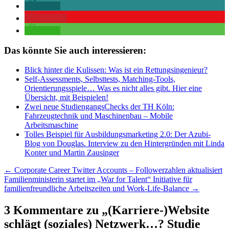
teilen
merken
teilen
Das könnte Sie auch interessieren:
Blick hinter die Kulissen: Was ist ein Rettungsingenieur?
Self-Assessments, Selbsttests, Matching-Tools,
Orientierungsspiele… Was es nicht alles gibt. Hier eine
Übersicht, mit Beispielen!
Zwei neue StudiengangsChecks der TH Köln:
Fahrzeugtechnik und Maschinenbau – Mobile
Arbeitsmaschine
Tolles Beispiel für Ausbildungsmarketing 2.0: Der Azubi-
Blog von Douglas. Interview zu den Hintergründen mit Linda
Konter und Martin Zausinger
Beitragsnavigation
←
Corporate Career Twitter Accounts – Followerzahlen aktualisiert
Familienministerin startet im „War for Talent“ Initiative für
familienfreundliche Arbeitszeiten und Work-Life-Balance
→
3 Kommentare zu „
(Karriere-)Website
schlägt (soziales) Netzwerk…? Studie