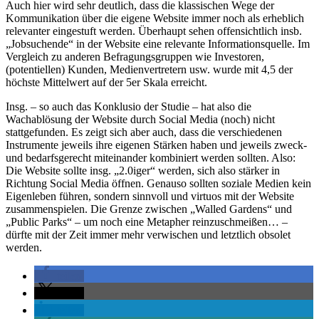
Auch hier wird sehr deutlich, dass die klassischen Wege der
Kommunikation über die eigene Website immer noch als erheblich
relevanter eingestuft werden. Überhaupt sehen offensichtlich insb.
„Jobsuchende“ in der Website eine relevante Informationsquelle. Im
Vergleich zu anderen Befragungsgruppen wie Investoren,
(potentiellen) Kunden, Medienvertretern usw. wurde mit 4,5 der
höchste Mittelwert auf der 5er Skala erreicht.
Insg. – so auch das Konklusio der Studie – hat also die
Wachablösung der Website durch Social Media (noch) nicht
stattgefunden. Es zeigt sich aber auch, dass die verschiedenen
Instrumente jeweils ihre eigenen Stärken haben und jeweils zweck-
und bedarfsgerecht miteinander kombiniert werden sollten. Also:
Die Website sollte insg. „2.0iger“ werden, sich also stärker in
Richtung Social Media öffnen. Genauso sollten soziale Medien kein
Eigenleben führen, sondern sinnvoll und virtuos mit der Website
zusammenspielen. Die Grenze zwischen „Walled Gardens“ und
„Public Parks“ – um noch eine Metapher reinzuschmeißen… –
dürfte mit der Zeit immer mehr verwischen und letztlich obsolet
werden.
teilen
teilen
teilen