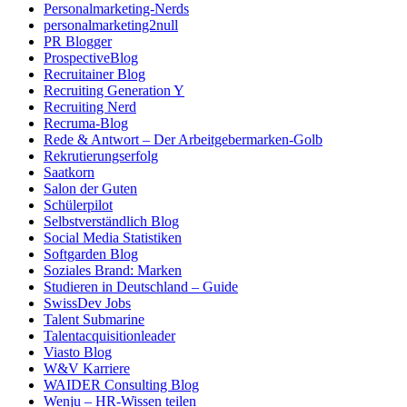
Personalmarketing-Nerds
personalmarketing2null
PR Blogger
ProspectiveBlog
Recruitainer Blog
Recruiting Generation Y
Recruiting Nerd
Recruma-Blog
Rede & Antwort – Der Arbeitgebermarken-Golb
Rekrutierungserfolg
Saatkorn
Salon der Guten
Schülerpilot
Selbstverständlich Blog
Social Media Statistiken
Softgarden Blog
Soziales Brand: Marken
Studieren in Deutschland – Guide
SwissDev Jobs
Talent Submarine
Talentacquisitionleader
Viasto Blog
W&V Karriere
WAIDER Consulting Blog
Wenju – HR-Wissen teilen