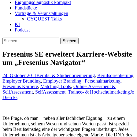
Eignungsdiagnostik kompakt
Fundstücke
Vorträge & Veranstaltungen
CYQUEST Talks
KI
Podcast
Suchen
nach:
Fresenius SE erweitert Karriere-Website
um „Fresenius Navigator“
24. Oktober 2011
Berufs- & Studienorientierung
,
Berufsorientierung
,
Employer Branding
,
Employer Branding | Personalmarketing
,
Fresenius Karriere
,
Matching-Tools
,
Online-Assessment &
SelfAssessment
,
SelfAssessment
,
Trainee- & Hochschulmarketing
Jo
Diercks
Die Frage, ob man – neben aller fachlicher Eignung – zu einem
Unternehmen, seinem Wesen und seinen Werten passt, ist speziell
beim Berufseinstieg eine der wichtigsten Fragen überhaupt. Jedes
Unternehmen ist als Arbeitgeber seine eigene Marke. Die DNA des