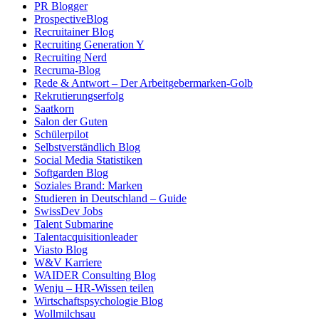
PR Blogger
ProspectiveBlog
Recruitainer Blog
Recruiting Generation Y
Recruiting Nerd
Recruma-Blog
Rede & Antwort – Der Arbeitgebermarken-Golb
Rekrutierungserfolg
Saatkorn
Salon der Guten
Schülerpilot
Selbstverständlich Blog
Social Media Statistiken
Softgarden Blog
Soziales Brand: Marken
Studieren in Deutschland – Guide
SwissDev Jobs
Talent Submarine
Talentacquisitionleader
Viasto Blog
W&V Karriere
WAIDER Consulting Blog
Wenju – HR-Wissen teilen
Wirtschaftspsychologie Blog
Wollmilchsau