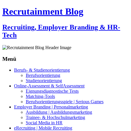
Recrutainment Blog
Recruiting, Employer Branding & HR-
Tech
Menü
Zum
Berufs- & Studienorientierung
Inhalt
Berufsorientierung
springen
Studienorientierung
Online-Assessment & SelfAssessment
Eignungsdiagnostische Tests
Matching-Tools
Berufsorientierungsspiele | Serious Games
Employer Branding | Personalmarketing
Ausbildung | Ausbildungsmarketing
Trainee- & Hochschulmarketing
Social Media in HR
eRecruiting | Mobile Recruiting