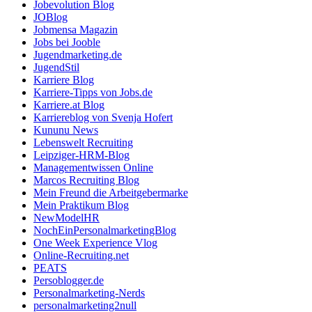
Jobevolution Blog
JOBlog
Jobmensa Magazin
Jobs bei Jooble
Jugendmarketing.de
JugendStil
Karriere Blog
Karriere-Tipps von Jobs.de
Karriere.at Blog
Karriereblog von Svenja Hofert
Kununu News
Lebenswelt Recruiting
Leipziger-HRM-Blog
Managementwissen Online
Marcos Recruiting Blog
Mein Freund die Arbeitgebermarke
Mein Praktikum Blog
NewModelHR
NochEinPersonalmarketingBlog
One Week Experience Vlog
Online-Recruiting.net
PEATS
Persoblogger.de
Personalmarketing-Nerds
personalmarketing2null