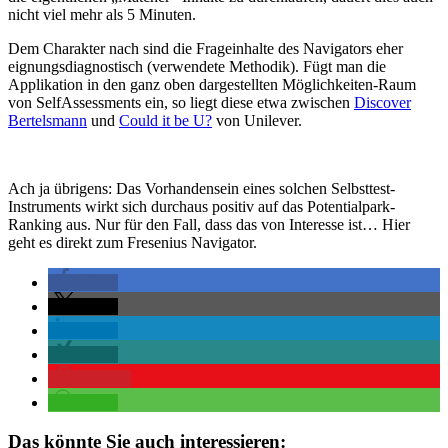
nicht viel mehr als 5 Minuten.
Dem Charakter nach sind die Frageinhalte des Navigators eher
eignungsdiagnostisch (verwendete Methodik). Fügt man die
Applikation in den ganz oben dargestellten Möglichkeiten-Raum
von SelfAssessments ein, so liegt diese etwa zwischen
Discover
Bertelsmann
und
Could it be U?
von Unilever.
Ach ja übrigens: Das Vorhandensein eines solchen Selbsttest-
Instruments wirkt sich durchaus positiv auf das Potentialpark-
Ranking aus. Nur für den Fall, dass das von Interesse ist… Hier
geht es direkt zum Fresenius Navigator.
teilen
teilen
teilen
teilen
merken
teilen
Das könnte Sie auch interessieren: