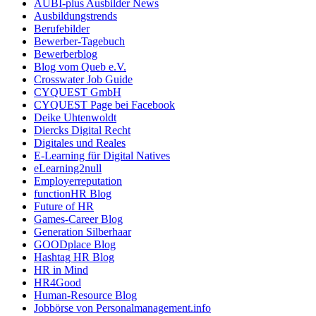
AUBI-plus Ausbilder News
Ausbildungstrends
Berufebilder
Bewerber-Tagebuch
Bewerberblog
Blog vom Queb e.V.
Crosswater Job Guide
CYQUEST GmbH
CYQUEST Page bei Facebook
Deike Uhtenwoldt
Diercks Digital Recht
Digitales und Reales
E-Learning für Digital Natives
eLearning2null
Employerreputation
functionHR Blog
Future of HR
Games-Career Blog
Generation Silberhaar
GOODplace Blog
Hashtag HR Blog
HR in Mind
HR4Good
Human-Resource Blog
Jobbörse von Personalmanagement.info