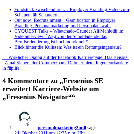
Fundstück zwischendurch… Employer Branding Video zum
Schauen, äh Schaudern…
Out now! Recrutainment – Gamification in Employer
Branding, Personalmarketing und Personalauswahl
CYQUEST Talks – Whatchado-Gründer Ali Mahlodji im
Videointerview: `Weg von der Schubladendenke,
Berufsorientierung ist hochindividuell!´
Blick hinter die Kulissen: Was ist ein Rettungsingenieur?
Beitragsnavigation
←
Wirklicher Dialog auf der Facebook-Karrierepage: Das Beispiel
„7-mal Sieber“ der Commerzbank
Daimler bietet Ingenieurkarriere
in fliplife
→
4 Kommentare zu „
Fresenius SE
erweitert Karriere-Website um
„Fresenius Navigator“
“
personalmarketing2null
sagt:
24. Oktober 2011 um 12:25 p.m. Uhr