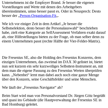
Unternehmens ist die Employer Brand. Je besser die eigenen
Vorstellungen und Werte mit denen des Arbeitgebers
übereinstimmen, umso besser passt es. Oder in Neusprech: Desto
besser der „
Person-Organisation-Fit
„.
Wie ich vor einiger Zeit in dem Artikel „Je besser die
Selbstselektion, desto besser die Personalauswahl“ beschrieben
habe, zielt eine Kategorie an SelfAssessment Verfahren exakt darauf
ab, eine Hilfestellungzu bieten zu der Frage, ob man selber denn zu
einem Unternehmen passt (rechte Hälfte der Vier-Felder-Matrix).
Die Fresenius SE, also die Holding des Fresenius Konzerns, dem
einzigen Unternehmen, das zweimal im DAX 30 gelistet ist, bietet
nun seit kurzem ein sehr kurzweiliges Selbsttest-Instrument an, mit
dem man die eigene Passung zu den Fresenius Werten überprüfen
kann. „Nebenbei“ lernt man dabei auch noch eine ganze Menge
über den Konzern, seine Geschäftsfelder und seine Menschen.
Wie läuft der „Fresenius Navigator“ ab?
Beim Start wird man von Personalvorstand Dr. Jürgen Götz begrüßt
und quasi ins Gebäude (die Hautpverwaltung der Fresenius SE in
Bad Homburg) geleitet.