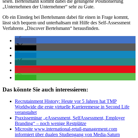
seien. Bertelsmann kommt dabei die gelungene Positionierung
„Unternehmen der Unternehmer“ sehr zu Gute.
Ob ein Einstieg bei Bertelsmann dabei für einen in Frage kommt,
lässt sich bequem und unterhaltsam mit Hilfe des Self-Assessment
Verfahrens „Discover Bertelsmann“ herausfinden.
teilen
teilen
teilen
teilen
merken
teilen
Das könnte Sie auch interessieren:
Recrutainment History: Heute vor 5 Jahren hat TMP
Worldwide die erste virtuelle Karrieremesse in Second Life
veranstaltet
Praxisseminar „eAssessment, SelfAssessment, Employer
Branding“ – noch wenige Restplätze
Microsite www.international-retail-management.com
informiert über dualen Studiengang von Media-Saturn