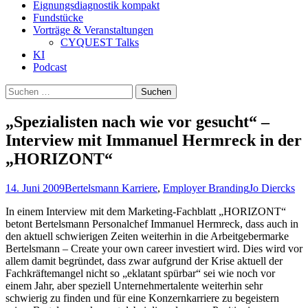
Eignungsdiagnostik kompakt
Fundstücke
Vorträge & Veranstaltungen
CYQUEST Talks
KI
Podcast
Suchen
nach:
„Spezialisten nach wie vor gesucht“ –
Interview mit Immanuel Hermreck in der
„HORIZONT“
14. Juni 2009
Bertelsmann Karriere
,
Employer Branding
Jo Diercks
In einem Interview mit dem Marketing-Fachblatt „HORIZONT“
betont Bertelsmann Personalchef Immanuel Hermreck, dass auch in
den aktuell schwierigen Zeiten weiterhin in die Arbeitgebermarke
Bertelsmann – Create your own career investiert wird. Dies wird vor
allem damit begründet, dass zwar aufgrund der Krise aktuell der
Fachkräftemangel nicht so „eklatant spürbar“ sei wie noch vor
einem Jahr, aber speziell Unternehmertalente weiterhin sehr
schwierig zu finden und für eine Konzernkarriere zu begeistern