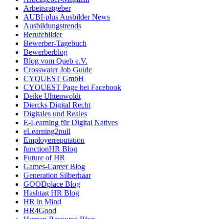
Arbeitsratgeber
AUBI-plus Ausbilder News
Ausbildungstrends
Berufebilder
Bewerber-Tagebuch
Bewerberblog
Blog vom Queb e.V.
Crosswater Job Guide
CYQUEST GmbH
CYQUEST Page bei Facebook
Deike Uhtenwoldt
Diercks Digital Recht
Digitales und Reales
E-Learning für Digital Natives
eLearning2null
Employerreputation
functionHR Blog
Future of HR
Games-Career Blog
Generation Silberhaar
GOODplace Blog
Hashtag HR Blog
HR in Mind
HR4Good