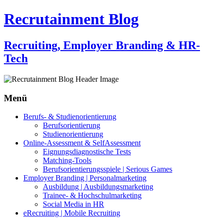
Recrutainment Blog
Recruiting, Employer Branding & HR-
Tech
Menü
Zum
Berufs- & Studienorientierung
Inhalt
Berufsorientierung
springen
Studienorientierung
Online-Assessment & SelfAssessment
Eignungsdiagnostische Tests
Matching-Tools
Berufsorientierungsspiele | Serious Games
Employer Branding | Personalmarketing
Ausbildung | Ausbildungsmarketing
Trainee- & Hochschulmarketing
Social Media in HR
eRecruiting | Mobile Recruiting