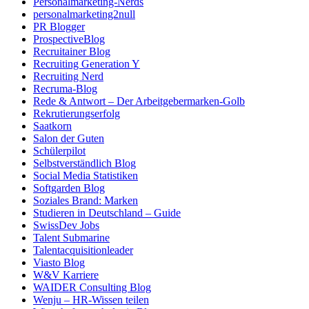
Personalmarketing-Nerds
personalmarketing2null
PR Blogger
ProspectiveBlog
Recruitainer Blog
Recruiting Generation Y
Recruiting Nerd
Recruma-Blog
Rede & Antwort – Der Arbeitgebermarken-Golb
Rekrutierungserfolg
Saatkorn
Salon der Guten
Schülerpilot
Selbstverständlich Blog
Social Media Statistiken
Softgarden Blog
Soziales Brand: Marken
Studieren in Deutschland – Guide
SwissDev Jobs
Talent Submarine
Talentacquisitionleader
Viasto Blog
W&V Karriere
WAIDER Consulting Blog
Wenju – HR-Wissen teilen