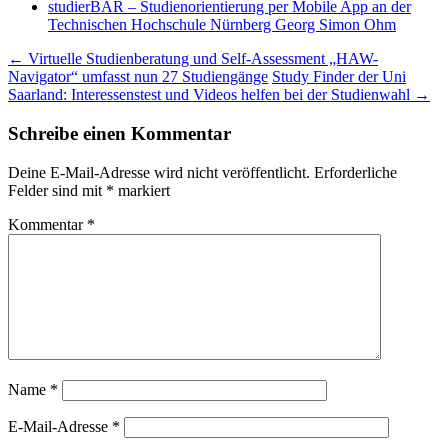
studierBAR – Studienorientierung per Mobile App an der
Technischen Hochschule Nürnberg Georg Simon Ohm
Beitragsnavigation
←
Virtuelle Studienberatung und Self-Assessment „HAW-
Navigator“ umfasst nun 27 Studiengänge
Study Finder der Uni
Saarland: Interessenstest und Videos helfen bei der Studienwahl
→
Schreibe einen Kommentar
Deine E-Mail-Adresse wird nicht veröffentlicht.
Erforderliche
Felder sind mit
*
markiert
Kommentar
*
Name
*
E-Mail-Adresse
*