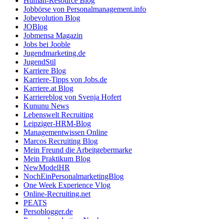
Human-Resource Blog
Jobbörse von Personalmanagement.info
Jobevolution Blog
JOBlog
Jobmensa Magazin
Jobs bei Jooble
Jugendmarketing.de
JugendStil
Karriere Blog
Karriere-Tipps von Jobs.de
Karriere.at Blog
Karriereblog von Svenja Hofert
Kununu News
Lebenswelt Recruiting
Leipziger-HRM-Blog
Managementwissen Online
Marcos Recruiting Blog
Mein Freund die Arbeitgebermarke
Mein Praktikum Blog
NewModelHR
NochEinPersonalmarketingBlog
One Week Experience Vlog
Online-Recruiting.net
PEATS
Persoblogger.de